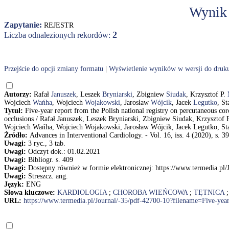
Wynik
Zapytanie:
REJESTR
2
Liczba odnalezionych rekordów:
Przejście do opcji zmiany formatu
|
Wyświetlenie wyników w wersji do druk
Autorzy:
Rafał
Januszek
, Leszek
Bryniarski
, Zbigniew
Siudak
, Krzysztof P.
Wojciech
Wańha
, Wojciech
Wojakowski
, Jarosław
Wójcik
, Jacek
Legutko
, S
Tytuł:
Five-year report from the Polish national registry on percutaneous cor
occlusions / Rafał Januszek, Leszek Bryniarski, Zbigniew Siudak, Krzysztof 
Wojciech Wańha, Wojciech Wojakowski, Jarosław Wójcik, Jacek Legutko, Sta
Źródło:
Advances in Interventional Cardiology. - Vol. 16, iss. 4 (2020), s. 3
Uwagi:
3 ryc., 3 tab.
Uwagi:
Odczyt dok.: 01.02.2021
Uwagi:
Bibliogr. s. 409
Uwagi:
Dostępny również w formie elektronicznej: https://www.termedia.pl
Uwagi:
Streszcz. ang.
Język:
ENG
Słowa kluczowe:
KARDIOLOGIA
;
CHOROBA WIEŃCOWA
;
TĘTNICA
URL:
https://www.termedia.pl/Journal/-35/pdf-42700-10?filename=Five-yea