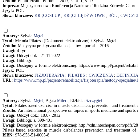
Źródło:
Public Health Forum. - 2017, supl. 1, s. 17
Impreza:
Międzynarodowa Konferencja Naukowa "Rodzina-Zdrowie-Chorob
Język:
POL
Słowa kluczowe:
KRĘGOSŁUP
;
KRĘGI LĘDŹWIOWE
;
BÓL
;
ĆWICZE
Autorzy:
Sylwia
Mętel
.
Tytuł:
Metoda Pilatesa [Dokument elektroniczny] / Sylwia Mętel
Źródło:
Medycyna praktyczna dla pacjentów : portal. - 2016. -
Uwagi:
4 ryc.
Uwagi:
Odczyt dok.: 21.11.2022
Uwagi:
Bibliogr.
Uwagi:
Dostępny w formie elektronicznej: https://www.mp.pl/pacjent/rehabil
Język:
POL
Słowa kluczowe:
FIZJOTERAPIA
;
PILATES
;
ĆWICZENIA
;
DEFINICJA
URL:
https://www.mp.pl/pacjent/rehabilitacja/fizjoterapia/metody-specjalne
Autorzy:
Sylwia
Mętel
, Agata
Milert
, Elżbieta
Szczygieł
.
Tytuł:
Pilates based exercise in muscle disbalances prevention and treatment 
Źródło:
An international perspective on topics in sports medicine and sports i
Uwagi:
Odczyt dok.: 10.07.2012
Uwagi:
Bibliogr. s. 399-401
Uwagi:
Dostępny w formie elektronicznej: http://cdn.intechopen.com/pdfs/2
Pilates_based_exercise_in_muscle_disbalances_prevention_and_treatment_of_s
ISBN:
978-953-51-0005-8