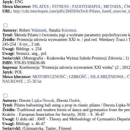
Język:
ENG
Słowa kluczowe:
PILATES
;
FITNESS
;
FIZJOTERAPIA
;
METODA
;
ĆW
URL:
http://cdn.intechopen.com/pdfs/28459/InTech-Pilates_based_exercise_
Autorzy:
Robert
Walaszek
, Natalia
Korotusz
.
Tytuł:
Metoda Pilates i ćwiczenia jogi a wybrane parametry psychofizyczne k
Źródło:
Promocja zdrowia wyzwaniem XXI w. / pod red. Wiesławy Tracz i T
245-254 : 6 ryc., 2 tab.
Uwagi:
Bibliogr. s. 254
Uwagi:
Streszcz. ang., pol.
Seria/cykl:
(Monografia - Krakowska Wyższa Szkoła Promocji Zdrowia ; 1)
ISBN:
978-83-936636-06
Impreza:
Konferencja "Promocja zdrowia wyzwaniem XXI wieku" (2 ; 2012
Język:
POL
Słowa kluczowe:
MOTORYCZNOŚĆ
;
GIBKOŚĆ
;
SIŁA MIĘŚNIOWA
;
Ć
NAUKOWE
;
25-30 lat
Autorzy:
Dorota
Lipka-Nowak
, Dorota
Dudek
.
Tytuł:
Pilates ballooning ball using a prop in classic pilates / Dorota Lipk
Źródło:
Traditional and modern forms of dance and gymnastics from the per
Kraków : European Association for Security, 2010. - S. 36-47
Uwagi:
U dołu okł.: AWF - Theory and Methodology of Gymnastics Depart
Uwagi:
Bibliogr. s. 46-47
Seria/cykl:
(Gimnastyka, Taniec, Fitness)