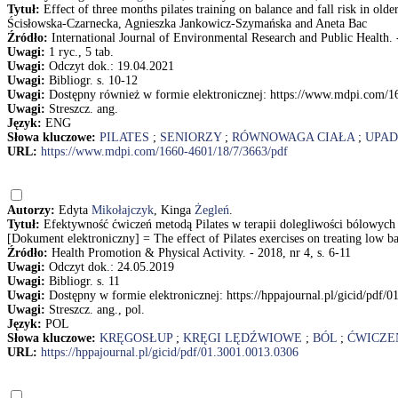
Tytuł:
Effect of three months pilates training on balance and fall risk in 
Ścisłowska-Czarnecka, Agnieszka Jankowicz-Szymańska and Aneta Bac
Źródło:
International Journal of Environmental Research and Public Health. - 
Uwagi:
1 ryc., 5 tab.
Uwagi:
Odczyt dok.: 19.04.2021
Uwagi:
Bibliogr. s. 10-12
Uwagi:
Dostępny również w formie elektronicznej: https://www.mdpi.com/1
Uwagi:
Streszcz. ang.
Język:
ENG
Słowa kluczowe:
PILATES
;
SENIORZY
;
RÓWNOWAGA CIAŁA
;
UPA
URL:
https://www.mdpi.com/1660-4601/18/7/3663/pdf
Autorzy:
Edyta
Mikołajczyk
, Kinga
Żegleń
.
Tytuł:
Efektywność ćwiczeń metodą Pilates w terapii dolegliwości bólowych k
[Dokument elektroniczny] = The effect of Pilates exercises on treating low 
Źródło:
Health Promotion & Physical Activity. - 2018, nr 4, s. 6-11
Uwagi:
Odczyt dok.: 24.05.2019
Uwagi:
Bibliogr. s. 11
Uwagi:
Dostępny w formie elektronicznej: https://hppajournal.pl/gicid/pdf/
Uwagi:
Streszcz. ang., pol.
Język:
POL
Słowa kluczowe:
KRĘGOSŁUP
;
KRĘGI LĘDŹWIOWE
;
BÓL
;
ĆWICZE
URL:
https://hppajournal.pl/gicid/pdf/01.3001.0013.0306