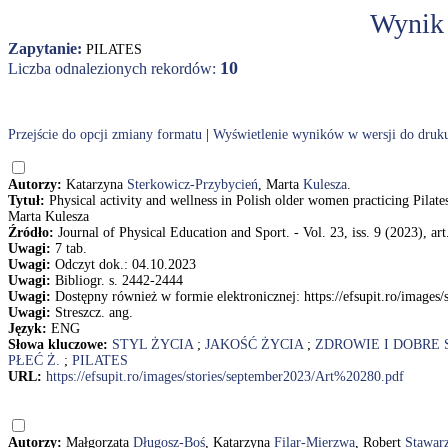
Wynik
Zapytanie:
PILATES
10
Liczba odnalezionych rekordów:
Przejście do opcji zmiany formatu
|
Wyświetlenie wyników w wersji do druk
Autorzy:
Katarzyna
Sterkowicz-Przybycień
, Marta
Kulesza
.
Tytuł:
Physical activity and wellness in Polish older women practicing Pilat
Marta Kulesza
Źródło:
Journal of Physical Education and Sport. - Vol. 23, iss. 9 (2023), ar
Uwagi:
7 tab.
Uwagi:
Odczyt dok.: 04.10.2023
Uwagi:
Bibliogr. s. 2442-2444
Uwagi:
Dostępny również w formie elektronicznej: https://efsupit.ro/image
Uwagi:
Streszcz. ang.
Język:
ENG
Słowa kluczowe:
STYL ŻYCIA
;
JAKOŚĆ ŻYCIA
;
ZDROWIE I DOBRE
PŁEĆ Ż.
;
PILATES
URL:
https://efsupit.ro/images/stories/september2023/Art%20280.pdf
Autorzy:
Małgorzata
Długosz-Boś
, Katarzyna
Filar-Mierzwa
, Robert
Stawar