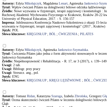
Autorzy:
Edyta
Mikołajczyk
, Magdalena
Lenart
, Agnieszka
Jankowicz-Szym
Tytuł:
Wpływ ćwiczeń Pilates na dolegliwości bólowe odcinka lędźwiowego 
Źródło:
Nowe wyzwania w fizjoterapii, terapii zajęciowej i kosmetologii : 
Ruchowej Akademii Wychowania Fizycznego w Krakowie, Kraków 20-22 kwietn
University of Physical Education, 2017. - S. 156-157
Impreza:
Jubileuszowa Konferencja Naukowo-Szkoleniowa z okazji 15-lec
wyzwania w fizjoterapii, terapii zajęciowej i kosmetologii" (2017 ; Kraków)
Język:
POL
Słowa kluczowe:
KRĘGOSŁUP
;
BÓL
;
ĆWICZENIA
;
PILATES
Autorzy:
Edyta
Mikołajczyk
, Agnieszka
Jankowicz-Szymańska
.
Tytuł:
Ćwiczenia Pilates jako jedna z form aktywności stosowanych w lecze
Jankowicz-Szymańska
Źródło:
Niepełnosprawność i Rehabilitacja. - R. 17, nr 3 (2017), s. 139--149
Uwagi:
2 tab.
Uwagi:
Bibliogr. przy pracy
Uwagi:
Streszcz. ang., pol.
Język:
ENG
Słowa kluczowe:
KRĘGOSŁUP
;
KRĘGI LĘDŹWIOWE
;
BÓL
;
ĆWICZE
Autorzy:
Tomasz
Ridan
, Katarzyna
Szaruga
, Izabela
Zbrońska
, Grzegorz
Gł
Tytuł:
Ocena skuteczności ćwiczeń Pilates w leczeniu dolegliwości bólowyc
Głąb