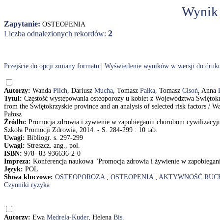
Wynik
Zapytanie:
OSTEOPENIA
2
Liczba odnalezionych rekordów:
Przejście do opcji zmiany formatu
|
Wyświetlenie wyników w wersji do druk
Autorzy:
Wanda
Pilch
, Dariusz
Mucha
, Tomasz
Pałka
, Tomasz
Cisoń
, Anna
Tytuł:
Częstość występowania osteoporozy u kobiet z Województwa Świętokrz
from the Świętokrzyskie province and an analysis of selected risk factors 
Pałosz
Źródło:
Promocja zdrowia i żywienie w zapobieganiu chorobom cywilizacyj
Szkoła Promocji Zdrowia, 2014. - S. 284-299 : 10 tab.
Uwagi:
Bibliogr. s. 297-299
Uwagi:
Streszcz. ang., pol.
ISBN:
978- 83-936636-2-0
Impreza:
Konferencja naukowa "Promocja zdrowia i żywienie w zapobiegan
Język:
POL
Słowa kluczowe:
OSTEOPOROZA
;
OSTEOPENIA
;
AKTYWNOŚĆ RUC
Czynniki ryzyka
Autorzy:
Ewa
Mędrela-Kuder
, Helena
Bis
.