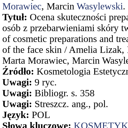
Morawiec
, Marcin
Wasylewski
.
Tytuł:
Ocena skuteczności prep
osób z przebarwieniami skóry tw
of cosmetic preparations and tre
of the face skin / Amelia Lizak,
Marta Morawiec, Marcin Wasyl
Źródło:
Kosmetologia Estetyczna
Uwagi:
9 ryc.
Uwagi:
Bibliogr. s. 358
Uwagi:
Streszcz. ang., pol.
Język:
POL
Słowa kluczowe:
KOSMETY