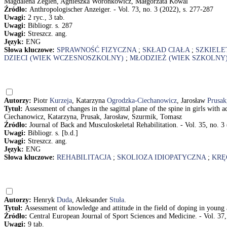
Magdalena Żegleń, Agnieszka Woronkowicz, Małgorzata Kowal
Źródło:
Anthropologischer Anzeiger. - Vol. 73, no. 3 (2022), s. 277-287
Uwagi:
2 ryc., 3 tab.
Uwagi:
Bibliogr. s. 287
Uwagi:
Streszcz. ang.
Język:
ENG
Słowa kluczowe:
SPRAWNOŚĆ FIZYCZNA
;
SKŁAD CIAŁA
;
SZKIELE
DZIECI (WIEK WCZESNOSZKOLNY)
;
MŁODZIEŻ (WIEK SZKOLNY
Autorzy:
Piotr
Kurzeja
, Katarzyna
Ogrodzka-Ciechanowicz
, Jarosław
Prusak
Tytuł:
Assessment of changes in the sagittal plane of the spine in girls with 
Ciechanowicz, Katarzyna, Prusak, Jarosław, Szurmik, Tomasz
Źródło:
Journal of Back and Musculoskeletal Rehabilitation. - Vol. 35, no. 3
Uwagi:
Bibliogr. s. [b.d.]
Uwagi:
Streszcz. ang.
Język:
ENG
Słowa kluczowe:
REHABILITACJA
;
SKOLIOZA IDIOPATYCZNA
;
KRĘ
Autorzy:
Henryk
Duda
, Aleksander
Stuła
.
Tytuł:
Assessment of knowledge and attitude in the field of doping in young
Źródło:
Central European Journal of Sport Sciences and Medicine. - Vol. 37,
Uwagi:
9 tab.