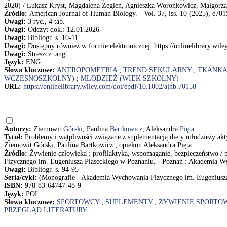
2020) / Łukasz Kryst, Magdalena Żegleń, Agnieszka Woronkowicz, Małgorz
Źródło:
American Journal of Human Biology. - Vol. 37, iss. 10 (2025), e7015
Uwagi:
3 ryc., 4 tab.
Uwagi:
Odczyt dok.: 12.01.2026
Uwagi:
Bibliogr. s. 10-11
Uwagi:
Dostępny również w formie elektronicznej: https://onlinelibrary.wil
Uwagi:
Streszcz. ang.
Język:
ENG
Słowa kluczowe:
ANTROPOMETRIA
;
TREND SEKULARNY
;
TKANKA
WCZESNOSZKOLNY)
;
MŁODZIEŻ (WIEK SZKOLNY)
URL:
https://onlinelibrary.wiley.com/doi/epdf/10.1002/ajhb.70158
Autorzy:
Ziemowit
Górski
, Paulina
Bartkowicz
, Aleksandra
Pięta
.
Tytuł:
Problemy i wątpliwości związane z suplementacją diety młodzieży akty
Ziemowit Górski, Paulina Bartkowicz ; opiekun Aleksandra Pięta
Źródło:
Żywienie człowieka : profilaktyka, wspomaganie, bezpieczeństwo 
Fizycznego im. Eugeniusza Piaseckiego w Poznaniu. - Poznań : Akademia Wy
Uwagi:
Bibliogr. s. 94-95
Seria/cykl:
(Monografie - Akademia Wychowania Fizycznego im. Eugeniusza
ISBN:
978-83-64747-48-9
Język:
POL
Słowa kluczowe:
SPORTOWCY
;
SUPLEMENTY
;
ŻYWIENIE SPORT
PRZEGLĄD LITERATURY