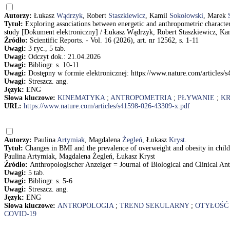
Autorzy:
Łukasz
Wądrzyk
, Robert
Staszkiewicz
, Kamil
Sokołowski
, Marek
Tytuł:
Exploring associations between energetic and anthropometric characte
study [Dokument elektroniczny] / Łukasz Wądrzyk, Robert Staszkiewicz, Ka
Źródło:
Scientific Reports. - Vol. 16 (2026), art. nr 12562, s. 1-11
Uwagi:
3 ryc., 5 tab.
Uwagi:
Odczyt dok.: 21.04.2026
Uwagi:
Bibliogr. s. 10-11
Uwagi:
Dostępny w formie elektronicznej: https://www.nature.com/articles/
Uwagi:
Streszcz. ang.
Język:
ENG
Słowa kluczowe:
KINEMATYKA
;
ANTROPOMETRIA
;
PŁYWANIE
;
K
URL:
https://www.nature.com/articles/s41598-026-43309-x.pdf
Autorzy:
Paulina
Artymiak
, Magdalena
Żegleń
, Łukasz
Kryst
.
Tytuł:
Changes in BMI and the prevalence of overweight and obesity in chi
Paulina Artymiak, Magdalena Żegleń, Łukasz Kryst
Źródło:
Anthropologischer Anzeiger = Journal of Biological and Clinical Anth
Uwagi:
5 tab.
Uwagi:
Bibliogr. s. 5-6
Uwagi:
Streszcz. ang.
Język:
ENG
Słowa kluczowe:
ANTROPOLOGIA
;
TREND SEKULARNY
;
OTYŁOŚĆ
COVID-19