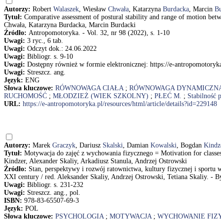
Autorzy:
Robert
Walaszek
, Wiesław
Chwała
, Katarzyna
Burdacka
, Marcin
Bu
Tytuł:
Comparative assessment of postural stability and range of motion betw
Chwała, Katarzyna Burdacka, Marcin Burdacki
Źródło:
Antropomotoryka. - Vol. 32, nr 98 (2022), s. 1-10
Uwagi:
3 ryc., 6 tab.
Uwagi:
Odczyt dok.: 24.06.2022
Uwagi:
Bibliogr. s. 9-10
Uwagi:
Dostępny również w formie elektronicznej: https://e-antropomotoryka
Uwagi:
Streszcz. ang.
Język:
ENG
Słowa kluczowe:
RÓWNOWAGA CIAŁA
;
RÓWNOWAGA DYNAMICZN
RUCHOMOŚĆ
;
MŁODZIEŻ (WIEK SZKOLNY)
;
PŁEĆ M.
;
Stabilność 
URL:
https://e-antropomotoryka.pl/resources/html/article/details?id=229148
Autorzy:
Marek
Graczyk
, Dariusz
Skalski
, Damian
Kowalski
, Bogdan
Kindz
Tytuł:
Motywacja do zajęć z wychowania fizycznego = Motivation for classe
Kindzer, Alexander Skaliy, Arkadiusz Stanula, Andrzej Ostrowski
Źródło:
Stan, perspektywy i rozwój ratownictwa, kultury fizycznej i sportu 
XXI century / red. Aleksander Skaliy, Andrzej Ostrowski, Tetiana Skaliy. -
Uwagi:
Bibliogr. s. 231-232
Uwagi:
Streszcz. ang., pol.
ISBN:
978-83-65507-69-3
Język:
POL
Słowa kluczowe:
PSYCHOLOGIA
;
MOTYWACJA
;
WYCHOWANIE FIZ