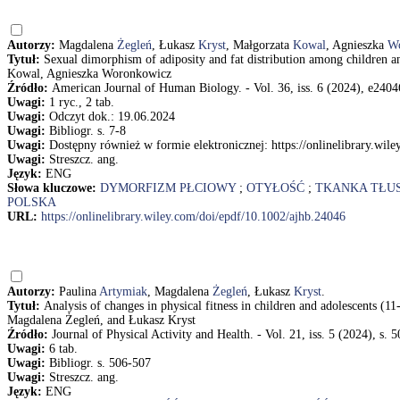
Autorzy:
Magdalena
Żegleń
, Łukasz
Kryst
, Małgorzata
Kowal
, Agnieszka
W
Tytuł:
Sexual dimorphism of adiposity and fat distribution among children 
Kowal, Agnieszka Woronkowicz
Źródło:
American Journal of Human Biology. - Vol. 36, iss. 6 (2024), e24046
Uwagi:
1 ryc., 2 tab.
Uwagi:
Odczyt dok.: 19.06.2024
Uwagi:
Bibliogr. s. 7-8
Uwagi:
Dostępny również w formie elektronicznej: https://onlinelibrary.wil
Uwagi:
Streszcz. ang.
Język:
ENG
Słowa kluczowe:
DYMORFIZM PŁCIOWY
;
OTYŁOŚĆ
;
TKANKA TŁU
POLSKA
URL:
https://onlinelibrary.wiley.com/doi/epdf/10.1002/ajhb.24046
Autorzy:
Paulina
Artymiak
, Magdalena
Żegleń
, Łukasz
Kryst
.
Tytuł:
Analysis of changes in physical fitness in children and adolescents
Magdalena Żegleń, and Łukasz Kryst
Źródło:
Journal of Physical Activity and Health. - Vol. 21, iss. 5 (2024), s. 
Uwagi:
6 tab.
Uwagi:
Bibliogr. s. 506-507
Uwagi:
Streszcz. ang.
Język:
ENG