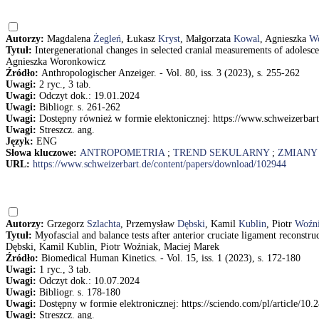
Autorzy:
Magdalena
Żegleń
, Łukasz
Kryst
, Małgorzata
Kowal
, Agnieszka
W
Tytuł:
Intergenerational changes in selected cranial measurements of adole
Agnieszka Woronkowicz
Źródło:
Anthropologischer Anzeiger. - Vol. 80, iss. 3 (2023), s. 255-262
Uwagi:
2 ryc., 3 tab.
Uwagi:
Odczyt dok.: 19.01.2024
Uwagi:
Bibliogr. s. 261-262
Uwagi:
Dostępny również w formie elektonicznej: https://www.schweizerbar
Uwagi:
Streszcz. ang.
Język:
ENG
Słowa kluczowe:
ANTROPOMETRIA
;
TREND SEKULARNY
;
ZMIANY
URL:
https://www.schweizerbart.de/content/papers/download/102944
Autorzy:
Grzegorz
Szlachta
, Przemysław
Dębski
, Kamil
Kublin
, Piotr
Woźn
Tytuł:
Myofascial and balance tests after anterior cruciate ligament reconst
Dębski, Kamil Kublin, Piotr Woźniak, Maciej Marek
Źródło:
Biomedical Human Kinetics. - Vol. 15, iss. 1 (2023), s. 172-180
Uwagi:
1 ryc., 3 tab.
Uwagi:
Odczyt dok.: 10.07.2024
Uwagi:
Bibliogr. s. 178-180
Uwagi:
Dostępny w formie elektronicznej: https://sciendo.com/pl/article/10
Uwagi:
Streszcz. ang.