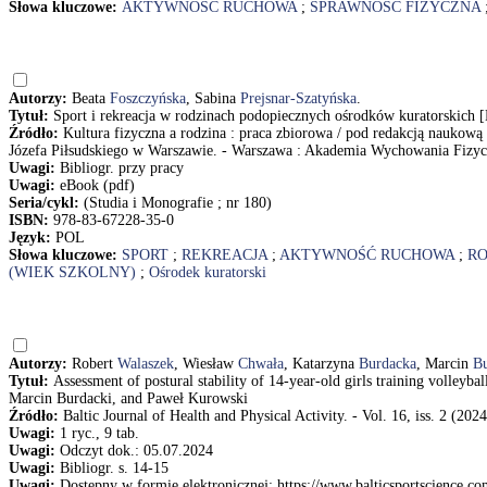
Słowa kluczowe:
AKTYWNOŚĆ RUCHOWA
;
SPRAWNOŚĆ FIZYCZNA
Autorzy:
Beata
Foszczyńska
, Sabina
Prejsnar-Szatyńska
.
Tytuł:
Sport i rekreacja w rodzinach podopiecznych ośrodków kuratorskich [
Źródło:
Kultura fizyczna a rodzina : praca zbiorowa / pod redakcją nauko
Józefa Piłsudskiego w Warszawie. - Warszawa : Akademia Wychowania Fizycz
Uwagi:
Bibliogr. przy pracy
Uwagi:
eBook (pdf)
Seria/cykl:
(Studia i Monografie ; nr 180)
ISBN:
978-83-67228-35-0
Język:
POL
Słowa kluczowe:
SPORT
;
REKREACJA
;
AKTYWNOŚĆ RUCHOWA
;
RO
(WIEK SZKOLNY)
;
Ośrodek kuratorski
Autorzy:
Robert
Walaszek
, Wiesław
Chwała
, Katarzyna
Burdacka
, Marcin
Bu
Tytuł:
Assessment of postural stability of 14-year-old girls training volle
Marcin Burdacki, and Paweł Kurowski
Źródło:
Baltic Journal of Health and Physical Activity. - Vol. 16, iss. 2 (2024)
Uwagi:
1 ryc., 9 tab.
Uwagi:
Odczyt dok.: 05.07.2024
Uwagi:
Bibliogr. s. 14-15
Uwagi:
Dostępny w formie elektronicznej: https://www.balticsportscience.c