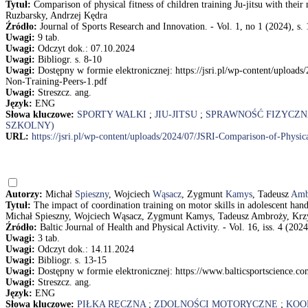
Tytuł:
Comparison of physical fitness of children training Ju-jitsu with the
Ruzbarsky, Andrzej Kędra
Źródło:
Journal of Sports Research and Innovation. - Vol. 1, no 1 (2024), s.
Uwagi:
9 tab.
Uwagi:
Odczyt dok.: 07.10.2024
Uwagi:
Bibliogr. s. 8-10
Uwagi:
Dostępny w formie elektronicznej: https://jsri.pl/wp-content/upload
Non-Training-Peers-1.pdf
Uwagi:
Streszcz. ang.
Język:
ENG
Słowa kluczowe:
SPORTY WALKI
;
JIU-JITSU
;
SPRAWNOŚĆ FIZYCZN
SZKOLNY)
URL:
https://jsri.pl/wp-content/uploads/2024/07/JSRI-Comparison-of-Physic
Autorzy:
Michał
Spieszny
, Wojciech
Wąsacz
, Zygmunt
Kamys
, Tadeusz
Amb
Tytuł:
The impact of coordination training on motor skills in adolescent han
Michał Spieszny, Wojciech Wąsacz, Zygmunt Kamys, Tadeusz Ambroży, Krzys
Źródło:
Baltic Journal of Health and Physical Activity. - Vol. 16, iss. 4 (2024)
Uwagi:
3 tab.
Uwagi:
Odczyt dok.: 14.11.2024
Uwagi:
Bibliogr. s. 13-15
Uwagi:
Dostępny w formie elektronicznej: https://www.balticsportscience.c
Uwagi:
Streszcz. ang.
Język:
ENG
Słowa kluczowe:
PIŁKA RĘCZNA
;
ZDOLNOŚCI MOTORYCZNE
;
KOO