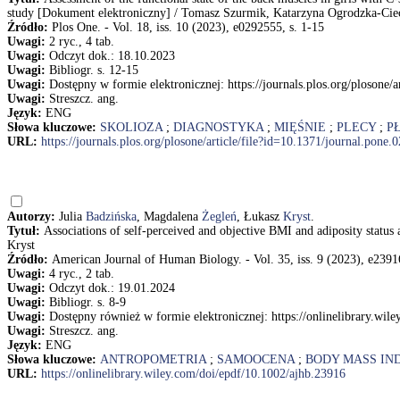
study [Dokument elektroniczny] / Tomasz Szurmik, Katarzyna Ogrodzka-Ciec
Źródło:
Plos One. - Vol. 18, iss. 10 (2023), e0292555, s. 1-15
Uwagi:
2 ryc., 4 tab.
Uwagi:
Odczyt dok.: 18.10.2023
Uwagi:
Bibliogr. s. 12-15
Uwagi:
Dostępny w formie elektronicznej: https://journals.plos.org/plosone
Uwagi:
Streszcz. ang.
Język:
ENG
Słowa kluczowe:
SKOLIOZA
;
DIAGNOSTYKA
;
MIĘŚNIE
;
PLECY
;
PŁ
URL:
https://journals.plos.org/plosone/article/file?id=10.1371/journal.pon
Autorzy:
Julia
Badzińska
, Magdalena
Żegleń
, Łukasz
Kryst
.
Tytuł:
Associations of self-perceived and objective BMI and adiposity stat
Kryst
Źródło:
American Journal of Human Biology. - Vol. 35, iss. 9 (2023), e23916
Uwagi:
4 ryc., 2 tab.
Uwagi:
Odczyt dok.: 19.01.2024
Uwagi:
Bibliogr. s. 8-9
Uwagi:
Dostępny również w formie elektronicznej: https://onlinelibrary.wil
Uwagi:
Streszcz. ang.
Język:
ENG
Słowa kluczowe:
ANTROPOMETRIA
;
SAMOOCENA
;
BODY MASS IN
URL:
https://onlinelibrary.wiley.com/doi/epdf/10.1002/ajhb.23916