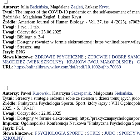
Autorzy:
Julia
Badzińska
, Magdalena
Żegleń
, Łukasz
Kryst
.
Tytuł:
The impact of the COVID-19 pandemic on the self-assessment of menta
Badzińska, Magdalena Żegleń, Łukasz Kryst
Źródło:
American Journal of Human Biology. - Vol. 37, iss. 4 (2025), e70039
Uwagi:
1 ryc., 1 tab.
Uwagi:
Odczyt dok.: 25.06.2025
Uwagi:
Bibliogr. s. 3-4
Uwagi:
Dostępny również w formie elektronicznej: https://onlinelibrary.wil
Uwagi:
Streszcz. ang.
Język:
ENG
Słowa kluczowe:
ZDROWIE PSYCHICZNE
;
ZDROWIE I DOBRE SAM
MŁODZIEŻ (WIEK SZKOLNY)
;
KRAKÓW (WOJ. MAŁOPOLSKIE)
;
C
URL:
https://onlinelibrary.wiley.com/doi/epdf/10.1002/ajhb.70039
Autorzy:
Paweł
Kurowski
, Katarzyna
Szczepanik
, Małgorzata
Siekańska
.
Tytuł:
Stresory i strategie radzenia sobie ze stresem u dzieci trenujących 
Źródło:
Praktyczna Psychologia Sportu. Sport, który łączy : VIII Ogólnopol
2025. - S. [10-11]
Uwagi:
Odczyt dok.: 22.09.2025
Uwagi:
Dostępny w formie elektronicznej: https://praktycznapsychologiaspo
Impreza:
Ogólnopolska Konferencja Naukowa "Praktyczna Psychologia Sportu
Język:
POL
Słowa kluczowe:
PSYCHOLOGIA SPORTU
;
STRES
;
JUDO
;
SPORTY 
SZKOLNY)