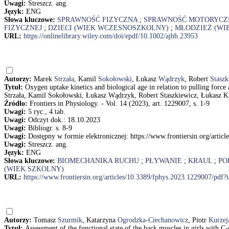
Uwagi:
Streszcz. ang.
Język:
ENG
Słowa kluczowe:
SPRAWNOŚĆ FIZYCZNA
;
SPRAWNOŚĆ MOTORYCZ
FIZYCZNEJ
;
DZIECI (WIEK WCZESNOSZKOLNY)
;
MŁODZIEŻ (WI
URL:
https://onlinelibrary.wiley.com/doi/epdf/10.1002/ajhb.23953
Autorzy:
Marek
Strzała
, Kamil
Sokołowski
, Łukasz
Wądrzyk
, Robert
Staszk
Tytuł:
Oxygen uptake kinetics and biological age in relation to pulling fo
Strzała, Kamil Sokołowski, Łukasz Wądrzyk, Robert Staszkiewicz, Łukasz K
Źródło:
Frontiers in Physiology. - Vol. 14 (2023), art. 1229007, s. 1-9
Uwagi:
5 ryc., 4 tab.
Uwagi:
Odczyt dok.: 18.10.2023
Uwagi:
Bibliogr. s. 8-9
Uwagi:
Dostępny w formie elektronicznej: https://www.frontiersin.org/arti
Uwagi:
Streszcz. ang.
Język:
ENG
Słowa kluczowe:
BIOMECHANIKA RUCHU
;
PŁYWANIE
;
KRAUL
;
PO
(WIEK SZKOLNY)
URL:
https://www.frontiersin.org/articles/10.3389/fphys.2023.1229007/pdf
Autorzy:
Tomasz
Szurmik
, Katarzyna
Ogrodzka-Ciechanowicz
, Piotr
Kurzej
Tytuł:
Assessment of the functional state of the back muscles in girls with C