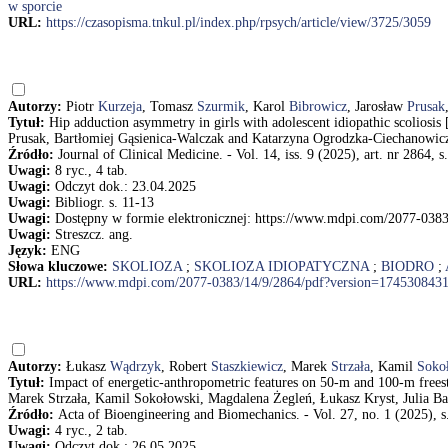
w sporcie
URL:
https://czasopisma.tnkul.pl/index.php/rpsych/article/view/3725/3059
Autorzy:
Piotr
Kurzeja
, Tomasz
Szurmik
, Karol
Bibrowicz
, Jarosław
Prusak
Tytuł:
Hip adduction asymmetry in girls with adolescent idiopathic scoliosi
Prusak, Bartłomiej Gąsienica-Walczak and Katarzyna Ogrodzka-Ciechanowic
Źródło:
Journal of Clinical Medicine. - Vol. 14, iss. 9 (2025), art. nr 2864, s
Uwagi:
8 ryc., 4 tab.
Uwagi:
Odczyt dok.: 23.04.2025
Uwagi:
Bibliogr. s. 11-13
Uwagi:
Dostępny w formie elektronicznej: https://www.mdpi.com/2077-038
Uwagi:
Streszcz. ang.
Język:
ENG
Słowa kluczowe:
SKOLIOZA
;
SKOLIOZA IDIOPATYCZNA
;
BIODRO
;
URL:
https://www.mdpi.com/2077-0383/14/9/2864/pdf?version=174530843
Autorzy:
Łukasz
Wądrzyk
, Robert
Staszkiewicz
, Marek
Strzała
, Kamil
Soko
Tytuł:
Impact of energetic-anthropometric features on 50-m and 100-m frees
Marek Strzała, Kamil Sokołowski, Magdalena Żegleń, Łukasz Kryst, Julia Ba
Źródło:
Acta of Bioengineering and Biomechanics. - Vol. 27, no. 1 (2025), 
Uwagi:
4 ryc., 2 tab.
Uwagi:
Odczyt dok.: 26.05.2025