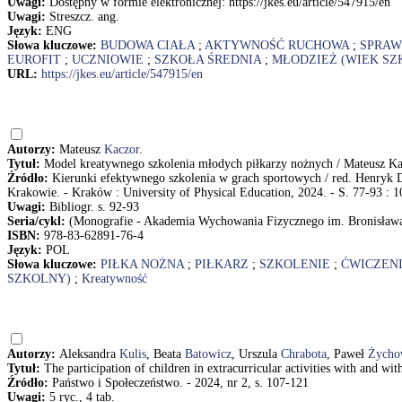
Uwagi:
Dostępny w formie elektronicznej: https://jkes.eu/article/547915/en
Uwagi:
Streszcz. ang.
Język:
ENG
Słowa kluczowe:
BUDOWA CIAŁA
;
AKTYWNOŚĆ RUCHOWA
;
SPRAW
EUROFIT
;
UCZNIOWIE
;
SZKOŁA ŚREDNIA
;
MŁODZIEŻ (WIEK SZ
URL:
https://jkes.eu/article/547915/en
Autorzy:
Mateusz
Kaczor
.
Tytuł:
Model kreatywnego szkolenia młodych piłkarzy nożnych / Mateusz K
Źródło:
Kierunki efektywnego szkolenia w grach sportowych / red. Henryk
Krakowie. - Kraków : University of Physical Education, 2024. - S. 77-93 : 10
Uwagi:
Bibliogr. s. 92-93
Seria/cykl:
(Monografie - Akademia Wychowania Fizycznego im. Bronisław
ISBN:
978-83-62891-76-4
Język:
POL
Słowa kluczowe:
PIŁKA NOŻNA
;
PIŁKARZ
;
SZKOLENIE
;
ĆWICZEN
SZKOLNY)
;
Kreatywność
Autorzy:
Aleksandra
Kulis
, Beata
Batowicz
, Urszula
Chrabota
, Paweł
Życho
Tytuł:
The participation of children in extracurricular activities with and w
Źródło:
Państwo i Społeczeństwo. - 2024, nr 2, s. 107-121
Uwagi:
5 ryc., 4 tab.