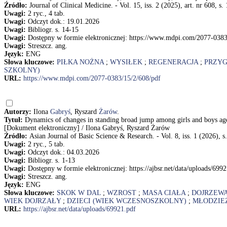
Źródło:
Journal of Clinical Medicine. - Vol. 15, iss. 2 (2025), art. nr 608, s.
Uwagi:
2 ryc., 4 tab.
Uwagi:
Odczyt dok.: 19.01.2026
Uwagi:
Bibliogr. s. 14-15
Uwagi:
Dostępny w formie elektronicznej: https://www.mdpi.com/2077-0383
Uwagi:
Streszcz. ang.
Język:
ENG
Słowa kluczowe:
PIŁKA NOŻNA
;
WYSIŁEK
;
REGENERACJA
;
PRZYG
SZKOLNY)
URL:
https://www.mdpi.com/2077-0383/15/2/608/pdf
Autorzy:
Ilona
Gabryś
, Ryszard
Żarów
.
Tytuł:
Dynamics of changes in standing broad jump among girls and boys age
[Dokument elektroniczny] / Ilona Gabryś, Ryszard Żarów
Źródło:
Asian Journal of Basic Science & Research. - Vol. 8, iss. 1 (2026), s
Uwagi:
2 ryc., 5 tab.
Uwagi:
Odczyt dok.: 04.03.2026
Uwagi:
Bibliogr. s. 1-13
Uwagi:
Dostępny w formie elektronicznej: https://ajbsr.net/data/uploads/699
Uwagi:
Streszcz. ang.
Język:
ENG
Słowa kluczowe:
SKOK W DAL
;
WZROST
;
MASA CIAŁA
;
DOJRZEW
WIEK DOJRZAŁY
;
DZIECI (WIEK WCZESNOSZKOLNY)
;
MŁODZIEŻ
URL:
https://ajbsr.net/data/uploads/69921.pdf