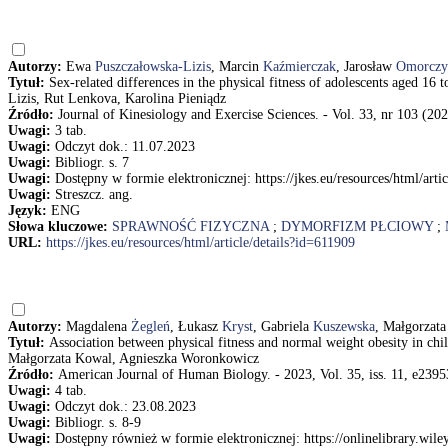
Autorzy:
Ewa
Puszczałowska-Lizis
, Marcin
Kaźmierczak
, Jarosław
Omorczy
Tytuł:
Sex-related differences in the physical fitness of adolescents aged 
Lizis, Rut Lenkova, Karolina Pieniądz
Źródło:
Journal of Kinesiology and Exercise Sciences. - Vol. 33, nr 103 (202
Uwagi:
3 tab.
Uwagi:
Odczyt dok.: 11.07.2023
Uwagi:
Bibliogr. s. 7
Uwagi:
Dostępny w formie elektronicznej: https://jkes.eu/resources/html/arti
Uwagi:
Streszcz. ang.
Język:
ENG
Słowa kluczowe:
SPRAWNOŚĆ FIZYCZNA
;
DYMORFIZM PŁCIOWY
;
URL:
https://jkes.eu/resources/html/article/details?id=611909
Autorzy:
Magdalena
Żegleń
, Łukasz
Kryst
, Gabriela
Kuszewska
, Małgorzat
Tytuł:
Association between physical fitness and normal weight obesity in ch
Małgorzata Kowal, Agnieszka Woronkowicz
Źródło:
American Journal of Human Biology. - 2023, Vol. 35, iss. 11, e23953
Uwagi:
4 tab.
Uwagi:
Odczyt dok.: 23.08.2023
Uwagi:
Bibliogr. s. 8-9
Uwagi:
Dostępny również w formie elektronicznej: https://onlinelibrary.wil