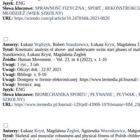
Język:
ENG
Słowa kluczowe:
SPRAWNOŚĆ FIZYCZNA
;
SPORT
;
REKONSTRUKCJ
MŁODZIEŻ (WIEK SZKOLNY)
URL:
https://sciendo.com/pl/article/10.2478/bhk-2023-0020
Autorzy:
Łukasz
Wądrzyk
, Robert
Staszkiewicz
, Łukasz
Kryst
, Magdalena
Ż
Tytuł:
Kinematic analysis of above- and underwater swim start phases of m
Staszkiewicz, Łukasz Kryst, Magdalena Żegleń
Źródło:
Human Movement. - Vol. 23, nr 4 (2022), s. 1-10
Uwagi:
1 ryc., 3 tab.
Uwagi:
Odczyt dok.: 22.07.2021
Uwagi:
Bibliogr. s. 9-10
Uwagi:
Dostępny w formie elektronicznej: https://www.termedia.pl/Journ
Uwagi:
Streszcz. ang.
Język:
ENG
Słowa kluczowe:
BIOMECHANIKA SPORTU
;
PŁYWANIE
;
PŁYWAK
;
SZKOLNY)
URL:
https://www.termedia.pl/Journal/-129/pdf-43906-10?filename=HM_2
Autorzy:
Łukasz
Kryst
, Magdalena
Żegleń
, Agnieszka
Woronkowicz
, Małgo
Tytuł:
Skeletal and muscular robustness and physical fitness of Polish child