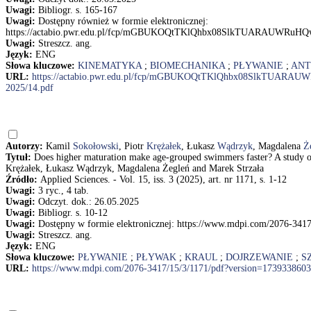
Uwagi:
Bibliogr. s. 165-167
Uwagi:
Dostępny również w formie elektronicznej:
https://actabio.pwr.edu.pl/fcp/mGBUKOQtTKlQhbx08SlkTUARAUWRuHQ
Uwagi:
Streszcz. ang.
Język:
ENG
Słowa kluczowe:
KINEMATYKA
;
BIOMECHANIKA
;
PŁYWANIE
;
ANT
URL:
https://actabio.pwr.edu.pl/fcp/mGBUKOQtTKlQhbx08SlkTUARA
2025/14.pdf
Autorzy:
Kamil
Sokołowski
, Piotr
Krężałek
, Łukasz
Wądrzyk
, Magdalena
Ż
Tytuł:
Does higher maturation make age-grouped swimmers faster? A study 
Krężałek, Łukasz Wądrzyk, Magdalena Żegleń and Marek Strzała
Źródło:
Applied Sciences. - Vol. 15, iss. 3 (2025), art. nr 1171, s. 1-12
Uwagi:
3 ryc., 4 tab.
Uwagi:
Odczyt. dok.: 26.05.2025
Uwagi:
Bibliogr. s. 10-12
Uwagi:
Dostępny w formie elektronicznej: https://www.mdpi.com/2076-341
Uwagi:
Streszcz. ang.
Język:
ENG
Słowa kluczowe:
PŁYWANIE
;
PŁYWAK
;
KRAUL
;
DOJRZEWANIE
;
S
URL:
https://www.mdpi.com/2076-3417/15/3/1171/pdf?version=1739338603