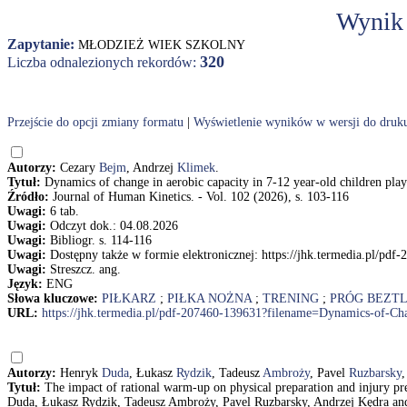
Wynik
Zapytanie:
MŁODZIEŻ WIEK SZKOLNY
320
Liczba odnalezionych rekordów:
Przejście do opcji zmiany formatu
|
Wyświetlenie wyników w wersji do druk
Autorzy:
Cezary
Bejm
, Andrzej
Klimek
.
Tytuł:
Dynamics of change in aerobic capacity in 7-12 year-old children play
Źródło:
Journal of Human Kinetics. - Vol. 102 (2026), s. 103-116
Uwagi:
6 tab.
Uwagi:
Odczyt dok.: 04.08.2026
Uwagi:
Bibliogr. s. 114-116
Uwagi:
Dostępny także w formie elektronicznej: https://jhk.termedia.pl/p
Uwagi:
Streszcz. ang.
Język:
ENG
Słowa kluczowe:
PIŁKARZ
;
PIŁKA NOŻNA
;
TRENING
;
PRÓG BEZT
URL:
https://jhk.termedia.pl/pdf-207460-139631?filename=Dynamics-of-Ch
Autorzy:
Henryk
Duda
, Łukasz
Rydzik
, Tadeusz
Ambroży
, Pavel
Ruzbarsky
Tytuł:
The impact of rational warm-up on physical preparation and injury pr
Duda, Łukasz Rydzik, Tadeusz Ambroży, Pavel Ruzbarsky, Andrzej Kędra a