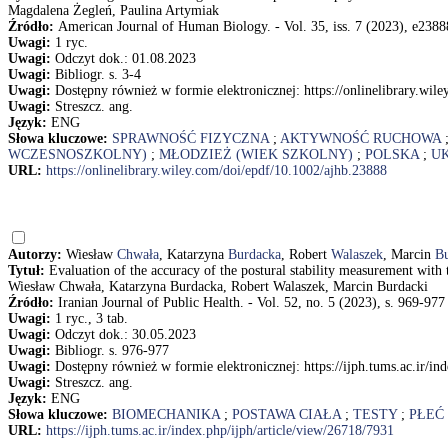
Magdalena Żegleń, Paulina Artymiak
Źródło:
American Journal of Human Biology. - Vol. 35, iss. 7 (2023), e23888
Uwagi:
1 ryc.
Uwagi:
Odczyt dok.: 01.08.2023
Uwagi:
Bibliogr. s. 3-4
Uwagi:
Dostępny również w formie elektronicznej: https://onlinelibrary.wil
Uwagi:
Streszcz. ang.
Język:
ENG
Słowa kluczowe:
SPRAWNOŚĆ FIZYCZNA
;
AKTYWNOŚĆ RUCHOWA
WCZESNOSZKOLNY)
;
MŁODZIEŻ (WIEK SZKOLNY)
;
POLSKA
;
U
URL:
https://onlinelibrary.wiley.com/doi/epdf/10.1002/ajhb.23888
Autorzy:
Wiesław
Chwała
, Katarzyna
Burdacka
, Robert
Walaszek
, Marcin
Bu
Tytuł:
Evaluation of the accuracy of the postural stability measurement with 
Wiesław Chwała, Katarzyna Burdacka, Robert Walaszek, Marcin Burdacki
Źródło:
Iranian Journal of Public Health. - Vol. 52, no. 5 (2023), s. 969-977
Uwagi:
1 ryc., 3 tab.
Uwagi:
Odczyt dok.: 30.05.2023
Uwagi:
Bibliogr. s. 976-977
Uwagi:
Dostępny również w formie elektronicznej: https://ijph.tums.ac.ir/in
Uwagi:
Streszcz. ang.
Język:
ENG
Słowa kluczowe:
BIOMECHANIKA
;
POSTAWA CIAŁA
;
TESTY
;
PŁEĆ 
URL:
https://ijph.tums.ac.ir/index.php/ijph/article/view/26718/7931