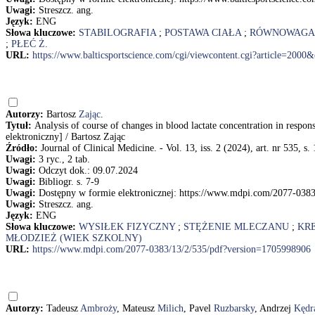
Uwagi:
Streszcz. ang.
Język:
ENG
Słowa kluczowe:
STABILOGRAFIA
;
POSTAWA CIAŁA
;
RÓWNOWAGA 
;
PŁEĆ Ż.
URL:
https://www.balticsportscience.com/cgi/viewcontent.cgi?article=2000&
Autorzy:
Bartosz
Zając
.
Tytuł:
Analysis of course of changes in blood lactate concentration in respon
elektroniczny] / Bartosz Zając
Źródło:
Journal of Clinical Medicine. - Vol. 13, iss. 2 (2024), art. nr 535, s. 
Uwagi:
3 ryc., 2 tab.
Uwagi:
Odczyt dok.: 09.07.2024
Uwagi:
Bibliogr. s. 7-9
Uwagi:
Dostępny w formie elektronicznej: https://www.mdpi.com/2077-038
Uwagi:
Streszcz. ang.
Język:
ENG
Słowa kluczowe:
WYSIŁEK FIZYCZNY
;
STĘŻENIE MLECZANU
;
KR
MŁODZIEŻ (WIEK SZKOLNY)
URL:
https://www.mdpi.com/2077-0383/13/2/535/pdf?version=1705998906
Autorzy:
Tadeusz
Ambroży
, Mateusz
Milich
, Pavel
Ruzbarsky
, Andrzej
Kędr