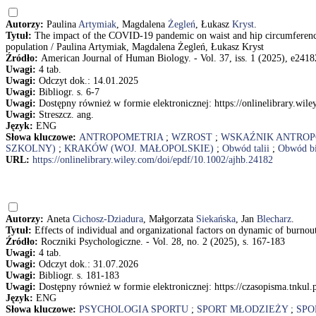
Autorzy:
Paulina
Artymiak
, Magdalena
Żegleń
, Łukasz
Kryst
.
Tytuł:
The impact of the COVID-19 pandemic on waist and hip circumference 
population / Paulina Artymiak, Magdalena Żegleń, Łukasz Kryst
Źródło:
American Journal of Human Biology. - Vol. 37, iss. 1 (2025), e24182
Uwagi:
4 tab.
Uwagi:
Odczyt dok.: 14.01.2025
Uwagi:
Bibliogr. s. 6-7
Uwagi:
Dostępny również w formie elektronicznej: https://onlinelibrary.wil
Uwagi:
Streszcz. ang.
Język:
ENG
Słowa kluczowe:
ANTROPOMETRIA
;
WZROST
;
WSKAŹNIK ANTRO
SZKOLNY)
;
KRAKÓW (WOJ. MAŁOPOLSKIE)
;
Obwód talii
;
Obwód bi
URL:
https://onlinelibrary.wiley.com/doi/epdf/10.1002/ajhb.24182
Autorzy:
Aneta
Cichosz-Dziadura
, Małgorzata
Siekańska
, Jan
Blecharz
.
Tytuł:
Effects of individual and organizational factors on dynamic of burnou
Źródło:
Roczniki Psychologiczne. - Vol. 28, no. 2 (2025), s. 167-183
Uwagi:
4 tab.
Uwagi:
Odczyt dok.: 31.07.2026
Uwagi:
Bibliogr. s. 181-183
Uwagi:
Dostępny również w formie elektronicznej: https://czasopisma.tnkul.
Język:
ENG
Słowa kluczowe:
PSYCHOLOGIA SPORTU
;
SPORT MŁODZIEŻY
;
SPO