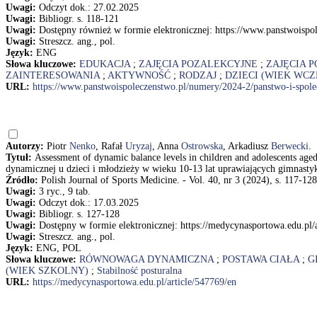
Uwagi:
Odczyt dok.: 27.02.2025
Uwagi:
Bibliogr. s. 118-121
Uwagi:
Dostępny również w formie elektronicznej: https://www.panstwoispo
Uwagi:
Streszcz. ang., pol.
Język:
ENG
Słowa kluczowe:
EDUKACJA
;
ZAJĘCIA POZALEKCYJNE
;
ZAJĘCIA 
ZAINTERESOWANIA
;
AKTYWNOŚĆ
;
RODZAJ
;
DZIECI (WIEK WC
URL:
https://www.panstwoispoleczenstwo.pl/numery/2024-2/panstwo-i-spole
Autorzy:
Piotr
Nenko
, Rafał
Uryzaj
, Anna
Ostrowska
, Arkadiusz
Berwecki
.
Tytuł:
Assessment of dynamic balance levels in children and adolescents ag
dynamicznej u dzieci i młodzieży w wieku 10-13 lat uprawiających gimnasty
Źródło:
Polish Journal of Sports Medicine. - Vol. 40, nr 3 (2024), s. 117-128
Uwagi:
3 ryc., 9 tab.
Uwagi:
Odczyt dok.: 17.03.2025
Uwagi:
Bibliogr. s. 127-128
Uwagi:
Dostępny w formie elektronicznej: https://medycynasportowa.edu.pl/
Uwagi:
Streszcz. ang., pol.
Język:
ENG, POL
Słowa kluczowe:
RÓWNOWAGA DYNAMICZNA
;
POSTAWA CIAŁA
;
G
(WIEK SZKOLNY)
;
Stabilność posturalna
URL:
https://medycynasportowa.edu.pl/article/547769/en