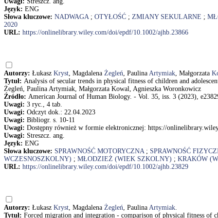
Uwagi:
Streszcz. ang.
Język:
ENG
Słowa kluczowe:
NADWAGA
;
OTYŁOŚĆ
;
ZMIANY SEKULARNE
;
MŁ
2020
URL:
https://onlinelibrary.wiley.com/doi/epdf/10.1002/ajhb.23866
Autorzy:
Łukasz
Kryst
, Magdalena
Żegleń
, Paulina
Artymiak
, Małgorzata
K
Tytuł:
Analysis of secular trends in physical fitness of children and adole
Żegleń, Paulina Artymiak, Małgorzata Kowal, Agnieszka Woronkowicz
Źródło:
American Journal of Human Biology. - Vol. 35, iss. 3 (2023), e23829
Uwagi:
3 ryc., 4 tab.
Uwagi:
Odczyt dok.: 22.04.2023
Uwagi:
Bibliogr. s. 10-11
Uwagi:
Dostępny również w formie elektronicznej: https://onlinelibrary.wil
Uwagi:
Streszcz. ang.
Język:
ENG
Słowa kluczowe:
SPRAWNOŚĆ MOTORYCZNA
;
SPRAWNOŚĆ FIZYCZ
WCZESNOSZKOLNY)
;
MŁODZIEŻ (WIEK SZKOLNY)
;
KRAKÓW (W
URL:
https://onlinelibrary.wiley.com/doi/epdf/10.1002/ajhb.23829
Autorzy:
Łukasz
Kryst
, Magdalena
Żegleń
, Paulina
Artymiak
.
Tytuł:
Forced migration and integration - comparison of physical fitness of 