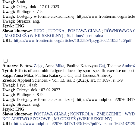
Uwagi:
8 tab.
Uwagi:
Odczyt dok.: 17.01.2023
Uwagi:
Bibliogr. s. 7-8
Uwagi:
Dostępny w formie elektronicznej: https://www.frontiersin.org/artic
Uwagi:
Streszcz. ang.
Język:
ENG
Słowa kluczowe:
JUDO
;
JUDOKA
;
POSTAWA CIAŁA
;
RÓWNOWAGA C
;
MŁODZIEŻ (WIEK SZKOLNY)
;
Stabilność posturalna
URL:
https://www.frontiersin.org/articles/10.3389/fpsyg.2022.1053426/pdf
Autorzy:
Bartosz
Zając
, Anna
Mika
, Paulina Katarzyna
Gaj
, Tadeusz
Ambro
Tytuł:
Effects of anaerobic fatigue induced by sport-specific exercise on pos
Zając, Anna Mika, Paulina Katarzyna Gaj and Tadeusz Ambroży
Źródło:
Applied Sciences. - Vol. 13, iss. 3 (2023), art. nr 1697, s. 1-9
Uwagi:
1 ryc., 4 tab.
Uwagi:
Odczyt. dok.: 02.02.2023
Uwagi:
Bibliogr. s. 8-9
Uwagi:
Dostępny w formie elektronicznej: https://www.mdpi.com/2076-341
Uwagi:
Streszcz. ang.
Język:
ENG
Słowa kluczowe:
POSTAWA CIAŁA
;
KONTROLA
;
ZMĘCZENIE
;
WYD
KOLARSTWO SZOSOWE
;
MŁODZIEŻ (WIEK SZKOLNY)
URL:
https://www.mdpi.com/2076-3417/13/3/1697/pdf?version=167513212