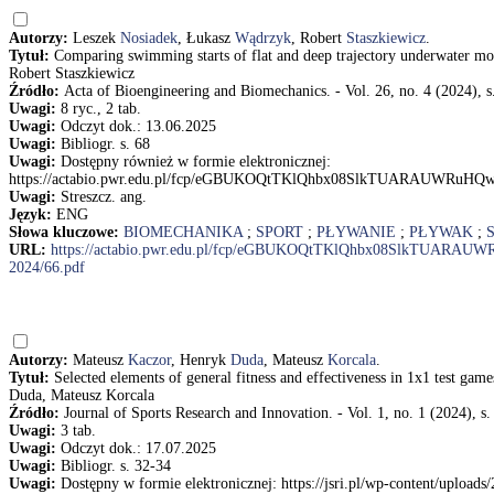
Autorzy:
Leszek
Nosiadek
, Łukasz
Wądrzyk
, Robert
Staszkiewicz
.
Tytuł:
Comparing swimming starts of flat and deep trajectory underwater 
Robert Staszkiewicz
Źródło:
Acta of Bioengineering and Biomechanics. - Vol. 26, no. 4 (2024), s
Uwagi:
8 ryc., 2 tab.
Uwagi:
Odczyt dok.: 13.06.2025
Uwagi:
Bibliogr. s. 68
Uwagi:
Dostępny również w formie elektronicznej:
https://actabio.pwr.edu.pl/fcp/eGBUKOQtTKlQhbx08SlkTUARAUWRuHQ
Uwagi:
Streszcz. ang.
Język:
ENG
Słowa kluczowe:
BIOMECHANIKA
;
SPORT
;
PŁYWANIE
;
PŁYWAK
;
URL:
https://actabio.pwr.edu.pl/fcp/eGBUKOQtTKlQhbx08SlkTUARA
2024/66.pdf
Autorzy:
Mateusz
Kaczor
, Henryk
Duda
, Mateusz
Korcala
.
Tytuł:
Selected elements of general fitness and effectiveness in 1x1 test g
Duda, Mateusz Korcala
Źródło:
Journal of Sports Research and Innovation. - Vol. 1, no. 1 (2024), s
Uwagi:
3 tab.
Uwagi:
Odczyt dok.: 17.07.2025
Uwagi:
Bibliogr. s. 32-34
Uwagi:
Dostępny w formie elektronicznej: https://jsri.pl/wp-content/uploads