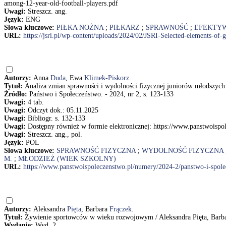
among-12-year-old-football-players.pdf
Uwagi:
Streszcz. ang.
Język:
ENG
Słowa kluczowe:
PIŁKA NOŻNA
;
PIŁKARZ
;
SPRAWNOŚĆ
;
EFEKTY
URL:
https://jsri.pl/wp-content/uploads/2024/02/JSRI-Selected-elements-of-
Autorzy:
Anna
Duda
, Ewa
Klimek-Piskorz
.
Tytuł:
Analiza zmian sprawności i wydolności fizycznej juniorów młodszyc
Źródło:
Państwo i Społeczeństwo. - 2024, nr 2, s. 123-133
Uwagi:
4 tab.
Uwagi:
Odczyt dok.: 05.11.2025
Uwagi:
Bibliogr. s. 132-133
Uwagi:
Dostępny również w formie elektronicznej: https://www.panstwoisp
Uwagi:
Streszcz. ang., pol.
Język:
POL
Słowa kluczowe:
SPRAWNOŚĆ FIZYCZNA
;
WYDOLNOŚĆ FIZYCZNA
M.
;
MŁODZIEŻ (WIEK SZKOLNY)
URL:
https://www.panstwoispoleczenstwo.pl/numery/2024-2/panstwo-i-spol
Autorzy:
Aleksandra
Pięta
, Barbara
Frączek
.
Tytuł:
Żywienie sportowców w wieku rozwojowym / Aleksandra Pięta, Barba
Wydanie:
Wyd. 2