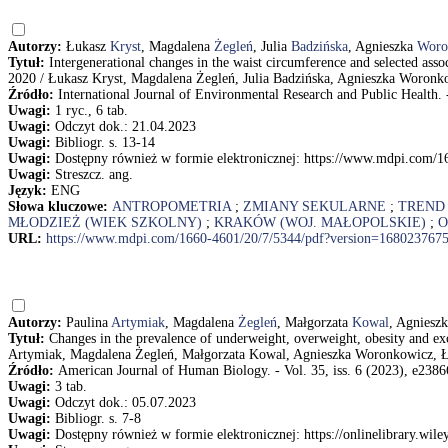
Autorzy:
Łukasz
Kryst
, Magdalena
Żegleń
, Julia
Badzińska
, Agnieszka
Woro
Tytuł:
Intergenerational changes in the waist circumference and selected as
2020 / Łukasz Kryst, Magdalena Żegleń, Julia Badzińska, Agnieszka Woron
Źródło:
International Journal of Environmental Research and Public Health. - 
Uwagi:
1 ryc., 6 tab.
Uwagi:
Odczyt dok.: 21.04.2023
Uwagi:
Bibliogr. s. 13-14
Uwagi:
Dostępny również w formie elektronicznej: https://www.mdpi.com/
Uwagi:
Streszcz. ang.
Język:
ENG
Słowa kluczowe:
ANTROPOMETRIA
;
ZMIANY SEKULARNE
;
TREND
MŁODZIEŻ (WIEK SZKOLNY)
;
KRAKÓW (WOJ. MAŁOPOLSKIE)
;
O
URL:
https://www.mdpi.com/1660-4601/20/7/5344/pdf?version=168023767
Autorzy:
Paulina
Artymiak
, Magdalena
Żegleń
, Małgorzata
Kowal
, Agniesz
Tytuł:
Changes in the prevalence of underweight, overweight, obesity and e
Artymiak, Magdalena Żegleń, Małgorzata Kowal, Agnieszka Woronkowicz, Ł
Źródło:
American Journal of Human Biology. - Vol. 35, iss. 6 (2023), e23866
Uwagi:
3 tab.
Uwagi:
Odczyt dok.: 05.07.2023
Uwagi:
Bibliogr. s. 7-8
Uwagi:
Dostępny również w formie elektronicznej: https://onlinelibrary.wil