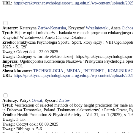
URL:
https://praktycznapsychologiasportu.ug.edu.pl/wp-content/uploads/202
Autorzy:
Katarzyna
Żarów-Konarska
, Krzysztof
Wrześniewski
, Aneta
Cichos
Tytuł:
Hejt w opinii młodzieży - badania w ramach programu edukacyjnego 
Krzysztof Wrześniewski, Aneta Cichosz-Dziadura
Źródło:
Praktyczna Psychologia Sportu. Sport, który łączy : VIII Ogólnopol
2025. - S. [29]
Uwagi:
Odczyt dok.: 22.09.2025
Uwagi:
Dostępny w formie elektronicznej: https://praktycznapsychologiaspo
Impreza:
Ogólnopolska Konferencja Naukowa "Praktyczna Psychologia Sportu
Język:
POL
Słowa kluczowe:
TECHNOLOGIA
;
MEDIA
;
INTERNET
;
KOMUNIKAC
URL:
https://praktycznapsychologiasportu.ug.edu.pl/wp-content/uploads/202
Autorzy:
Patryk
Orwat
, Ryszard
Żarów
.
Tytuł:
Verification of selected methods of body height prediction for male 
in Dąbrowa Tarnowska, Poland [Dokument elektroniczny] / Patryk Orwat, R
Źródło:
Health Promotion & Physical Activity. - Vol. 31, no. 1 (2025), s. 1-
Uwagi:
3 tab.
Uwagi:
Odczyt dok.: 08.09.2025
Uwagi:
Bibliogr. s. 5-6