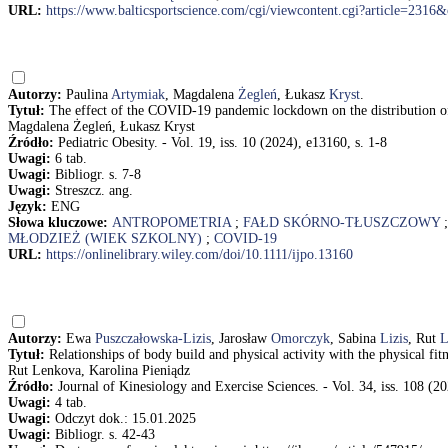
URL:
https://www.balticsportscience.com/cgi/viewcontent.cgi?article=2316&
Autorzy:
Paulina
Artymiak
, Magdalena
Żegleń
, Łukasz
Kryst
.
Tytuł:
The effect of the COVID-19 pandemic lockdown on the distribution of 
Magdalena Żegleń, Łukasz Kryst
Źródło:
Pediatric Obesity. - Vol. 19, iss. 10 (2024), e13160, s. 1-8
Uwagi:
6 tab.
Uwagi:
Bibliogr. s. 7-8
Uwagi:
Streszcz. ang.
Język:
ENG
Słowa kluczowe:
ANTROPOMETRIA
;
FAŁD SKÓRNO-TŁUSZCZOWY
MŁODZIEŻ (WIEK SZKOLNY)
;
COVID-19
URL:
https://onlinelibrary.wiley.com/doi/10.1111/ijpo.13160
Autorzy:
Ewa
Puszczałowska-Lizis
, Jarosław
Omorczyk
, Sabina
Lizis
, Rut
L
Tytuł:
Relationships of body build and physical activity with the physical f
Rut Lenkova, Karolina Pieniądz
Źródło:
Journal of Kinesiology and Exercise Sciences. - Vol. 34, iss. 108 (20
Uwagi:
4 tab.
Uwagi:
Odczyt dok.: 15.01.2025
Uwagi:
Bibliogr. s. 42-43