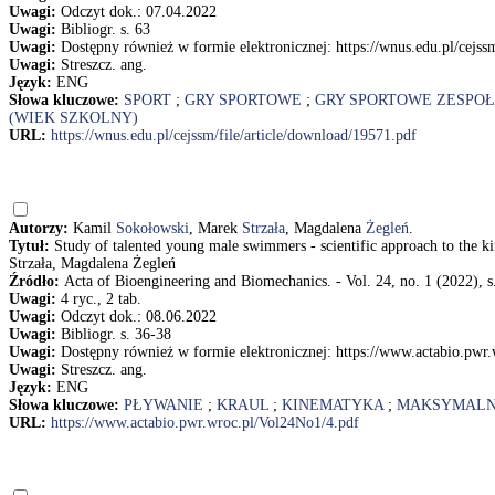
Uwagi:
Odczyt dok.: 07.04.2022
Uwagi:
Bibliogr. s. 63
Uwagi:
Dostępny również w formie elektronicznej: https://wnus.edu.pl/cejss
Uwagi:
Streszcz. ang.
Język:
ENG
Słowa kluczowe:
SPORT
;
GRY SPORTOWE
;
GRY SPORTOWE ZESPO
(WIEK SZKOLNY)
URL:
https://wnus.edu.pl/cejssm/file/article/download/19571.pdf
Autorzy:
Kamil
Sokołowski
, Marek
Strzała
, Magdalena
Żegleń
.
Tytuł:
Study of talented young male swimmers - scientific approach to the k
Strzała, Magdalena Żegleń
Źródło:
Acta of Bioengineering and Biomechanics. - Vol. 24, no. 1 (2022), s
Uwagi:
4 ryc., 2 tab.
Uwagi:
Odczyt dok.: 08.06.2022
Uwagi:
Bibliogr. s. 36-38
Uwagi:
Dostępny również w formie elektronicznej: https://www.actabio.pwr
Uwagi:
Streszcz. ang.
Język:
ENG
Słowa kluczowe:
PŁYWANIE
;
KRAUL
;
KINEMATYKA
;
MAKSYMALN
URL:
https://www.actabio.pwr.wroc.pl/Vol24No1/4.pdf