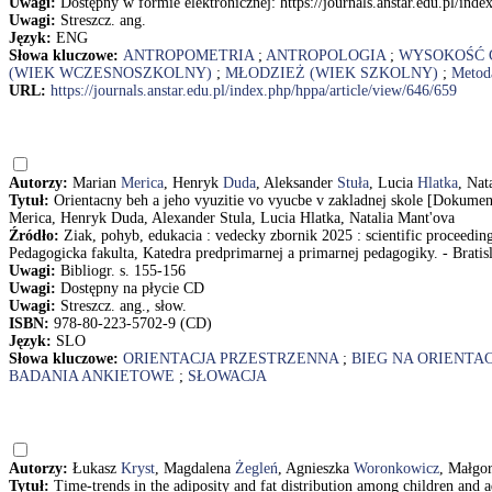
Uwagi:
Dostępny w formie elektronicznej: https://journals.anstar.edu.pl/ind
Uwagi:
Streszcz. ang.
Język:
ENG
Słowa kluczowe:
ANTROPOMETRIA
;
ANTROPOLOGIA
;
WYSOKOŚĆ 
(WIEK WCZESNOSZKOLNY)
;
MŁODZIEŻ (WIEK SZKOLNY)
;
Metod
URL:
https://journals.anstar.edu.pl/index.php/hppa/article/view/646/659
Autorzy:
Marian
Merica
, Henryk
Duda
, Aleksander
Stuła
, Lucia
Hlatka
, Nat
Tytuł:
Orientacny beh a jeho vyuzitie vo vyucbe v zakladnej skole [Dokument
Merica, Henryk Duda, Alexander Stula, Lucia Hlatka, Natalia Mant'ova
Źródło:
Ziak, pohyb, edukacia : vedecky zbornik 2025 : scientific proceedi
Pedagogicka fakulta, Katedra predprimarnej a primarnej pedagogiky. - Bratis
Uwagi:
Bibliogr. s. 155-156
Uwagi:
Dostępny na płycie CD
Uwagi:
Streszcz. ang., słow.
ISBN:
978-80-223-5702-9 (CD)
Język:
SLO
Słowa kluczowe:
ORIENTACJA PRZESTRZENNA
;
BIEG NA ORIENTAC
BADANIA ANKIETOWE
;
SŁOWACJA
Autorzy:
Łukasz
Kryst
, Magdalena
Żegleń
, Agnieszka
Woronkowicz
, Małgo
Tytuł:
Time-trends in the adiposity and fat distribution among children and 