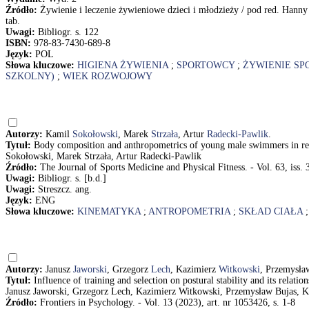
Źródło:
Żywienie i leczenie żywieniowe dzieci i młodzieży / pod red. Hanny
tab.
Uwagi:
Bibliogr. s. 122
ISBN:
978-83-7430-689-8
Język:
POL
Słowa kluczowe:
HIGIENA ŻYWIENIA
;
SPORTOWCY
;
ŻYWIENIE S
SZKOLNY)
;
WIEK ROZWOJOWY
Autorzy:
Kamil
Sokołowski
, Marek
Strzała
, Artur
Radecki-Pawlik
.
Tytuł:
Body composition and anthropometrics of young male swimmers in rel
Sokołowski, Marek Strzała, Artur Radecki-Pawlik
Źródło:
The Journal of Sports Medicine and Physical Fitness. - Vol. 63, iss. 
Uwagi:
Bibliogr. s. [b.d.]
Uwagi:
Streszcz. ang.
Język:
ENG
Słowa kluczowe:
KINEMATYKA
;
ANTROPOMETRIA
;
SKŁAD CIAŁA
Autorzy:
Janusz
Jaworski
, Grzegorz
Lech
, Kazimierz
Witkowski
, Przemysł
Tytuł:
Influence of training and selection on postural stability and its relati
Janusz Jaworski, Grzegorz Lech, Kazimierz Witkowski, Przemysław Bujas, K
Źródło:
Frontiers in Psychology. - Vol. 13 (2023), art. nr 1053426, s. 1-8