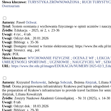
Słowa kluczowe:
TURYSTYKA ZRÓWNOWAŻONA
;
RUCH TURYSTYC
Overtourism
Autorzy:
Paweł
Ochwat
.
Tytuł:
System oceniania z wychowania fizycznego w opinii uczniów i nauc
Źródło:
Edukacja. - 2025, nr 2, s. 23-36
Uwagi:
4 ryc., 4 tab.
Uwagi:
Odczyt dok.: 20.01.2026
Uwagi:
Bibliogr. s. 35-36
Uwagi:
Dostępny również w formie elektronicznej: https://www.ibe.ed
Uwagi:
Streszcz. ang., pol.
Język:
POL
Słowa kluczowe:
WYCHOWANIE FIZYCZNE
;
OCENA Z WF
;
LEKCJA
UMIEJĘTNOŚCI SPORTOWE
;
UCZNIOWIE
;
NAUCZYCIEL WF
;
SZK
URL:
https://www.ibe.edu.pl/images/EDUKACJA/NUMERY/2025-02/3_Edu
Autorzy:
Krzysztof
Borkowski
, Jadwiga
Sobczuk
, Bożena
Alejziak
, Liliana
Tytuł:
Ocena przygotowania infrastruktury Krakowa pod kątem udogodnień w
the preparation of Krakow's infrastructure to provide travel facilities for s
Alejziak, Liliana Kowalczyk
Źródło:
Zeszyty Naukowe Akademii Górnośląskiej. - Nr 31 (2025), s. 14-30
Uwagi:
8 tab.
Uwagi:
Odczyt dok.: 18.03.2026
Uwagi:
Bibliogr. s. 29-30