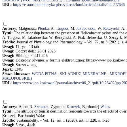
KRAKÓW (WOJ. MAŁOPOLSKIE)
;
Czynniki społeczno-ekonomiczne
URL:
https://e-antropomotoryka.pl/resources/html/article/details?id=227646
Autorzy:
Małgorzata
Płonka
, A.
Targosz
, M.
Jakubowska
, W.
Reczynski
, A.
Tytuł:
The relationship between the presence of Helicobacter pylori and the
A. Targosz, M. Jakubowska, W. Reczynski, A. Ptak-Belowska, U. Szczyrk, M
Źródło:
Journal of Physiology and Pharmacology. - Vol. 72, nr 3 (2021), s. 
Uwagi:
11 ryc., 13 tab.
Uwagi:
Odczyt dok.: 26.01.2023
Uwagi:
Bibliogr. s. 411-426
Uwagi:
Dostępny również w formie elektronicznej: https://www.jpp.krakow.p
Uwagi:
Streszcz. ang.
Język:
ENG
Słowa kluczowe:
WODA PITNA
;
SKŁADNIKI MINERALNE
;
MIKROE
MAŁOPOLSKIE)
URL:
https://www.jpp.krakow.pl/journal/archive/06_21/pdf/10.26402/jpp.20
Autorzy:
Adam R.
Szromek
, Zygmunt
Kruczek
, Bartłomiej
Walas
.
Tytuł:
The attitude of tourist destination residents towards the effects of
Kruczek, Bartłomiej Walas
Źródło:
Sustainability. - Vol. 12, iss. 1 (2020), art. nr 228, s. 1-28
Uwagi:
5 ryc., 4 tab.