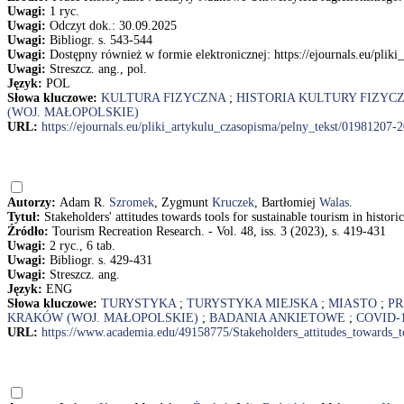
Uwagi:
1 ryc.
Uwagi:
Odczyt dok.: 30.09.2025
Uwagi:
Bibliogr. s. 543-544
Uwagi:
Dostępny również w formie elektronicznej: https://ejournals.eu/pl
Uwagi:
Streszcz. ang., pol.
Język:
POL
Słowa kluczowe:
KULTURA FIZYCZNA
;
HISTORIA KULTURY FIZYC
(WOJ. MAŁOPOLSKIE)
URL:
https://ejournals.eu/pliki_artykulu_czasopisma/pelny_tekst/01981207
Autorzy:
Adam R.
Szromek
, Zygmunt
Kruczek
, Bartłomiej
Walas
.
Tytuł:
Stakeholders' attitudes towards tools for sustainable tourism in hist
Źródło:
Tourism Recreation Research. - Vol. 48, iss. 3 (2023), s. 419-431
Uwagi:
2 ryc., 6 tab.
Uwagi:
Bibliogr. s. 429-431
Uwagi:
Streszcz. ang.
Język:
ENG
Słowa kluczowe:
TURYSTYKA
;
TURYSTYKA MIEJSKA
;
MIASTO
;
PR
KRAKÓW (WOJ. MAŁOPOLSKIE)
;
BADANIA ANKIETOWE
;
COVID-
URL:
https://www.academia.edu/49158775/Stakeholders_attitudes_towards_too