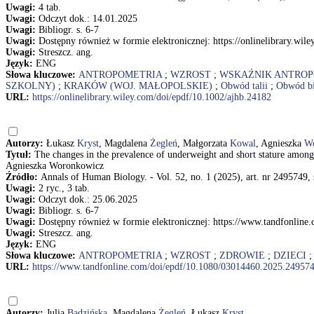
Uwagi:
4 tab.
Uwagi:
Odczyt dok.: 14.01.2025
Uwagi:
Bibliogr. s. 6-7
Uwagi:
Dostępny również w formie elektronicznej: https://onlinelibrary.wil
Uwagi:
Streszcz. ang.
Język:
ENG
Słowa kluczowe:
ANTROPOMETRIA
;
WZROST
;
WSKAŹNIK ANTRO
SZKOLNY)
;
KRAKÓW (WOJ. MAŁOPOLSKIE)
;
Obwód talii
;
Obwód bi
URL:
https://onlinelibrary.wiley.com/doi/epdf/10.1002/ajhb.24182
Autorzy:
Łukasz
Kryst
, Magdalena
Żegleń
, Małgorzata
Kowal
, Agnieszka
W
Tytuł:
The changes in the prevalence of underweight and short stature amo
Agnieszka Woronkowicz
Źródło:
Annals of Human Biology. - Vol. 52, no. 1 (2025), art. nr 2495749, 
Uwagi:
2 ryc., 3 tab.
Uwagi:
Odczyt dok.: 25.06.2025
Uwagi:
Bibliogr. s. 6-7
Uwagi:
Dostępny również w formie elektronicznej: https://www.tandfonlin
Uwagi:
Streszcz. ang.
Język:
ENG
Słowa kluczowe:
ANTROPOMETRIA
;
WZROST
;
ZDROWIE
;
DZIECI
URL:
https://www.tandfonline.com/doi/epdf/10.1080/03014460.2025.24957
Autorzy:
Julia
Badzińska
, Magdalena
Żegleń
, Łukasz
Kryst
.