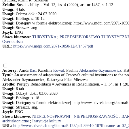
Kruczek, Adam R. Szromek
Źródło:
Sustainability. - Vol. 12, iss. 4 (2020), art. nr 1457, s. 1-12
Uwagi:
4 tab.
Uwagi:
Odczyt dok.: 24.02.2020
Uwagi:
Bibliogr. s. 10-12
Uwagi:
Dostępny w formie elektronicznej: https://www.mdpi.com/2071-1050
Uwagi:
Streszcz. ang.
Język:
ENG
Słowa kluczowe:
TURYSTYKA
;
PRZEDSIĘBIORSTWO TURYSTYCZN
Overtourism
URL:
https://www.mdpi.com/2071-1050/12/4/1457/pdf
Autorzy:
Aneta
Bac
, Karolina
Kowal
, Paulina
Aleksander-Szymanowicz
, Ka
Tytuł:
An assessment of adaptation of Cracow's cultural institutions to the 
Aleksander-Szymanowicz, Katarzyna Filar-Mierzwa
Źródło:
Postępy Rehabilitacji = Advances in Rehabilitation. - T. 34, nr 1 (20
Uwagi:
6 tab.
Uwagi:
Odczyt. dok.: 03.06.2020
Uwagi:
Bibliogr. s. 18
Uwagi:
Dostępny w formie elektronicznej: http://www.advrehab.org/Journa
Uwagi:
Streszcz. ang.
Język:
ENG
Słowa kluczowe:
NIEPEŁNOSPRAWNI
;
NIEPEŁNOSPRAWNOŚĆ
;
BAR
architektoniczne
;
Instytucje kultury
URL:
http://www.advrehab.org/Journal/-125/pdf-39910-10?filename=ar-02_