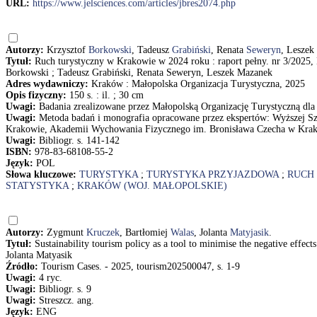
URL:
https://www.jelsciences.com/articles/jbres2074.php
Autorzy:
Krzysztof
Borkowski
, Tadeusz
Grabiński
, Renata
Seweryn
, Leszek
Tytuł:
Ruch turystyczny w Krakowie w 2024 roku : raport pełny. nr 3/2025, 
Borkowski ; Tadeusz Grabiński, Renata Seweryn, Leszek Mazanek
Adres wydawniczy:
Kraków : Małopolska Organizacja Turystyczna, 2025
Opis fizyczny:
150 s. : il. ; 30 cm
Uwagi:
Badania zrealizowane przez Małopolską Organizację Turystyczną dl
Uwagi:
Metoda badań i monografia opracowane przez ekspertów: Wyższej Sz
Krakowie, Akademii Wychowania Fizycznego im. Bronisława Czecha w Krak
Uwagi:
Bibliogr. s. 141-142
ISBN:
978-83-68108-55-2
Język:
POL
Słowa kluczowe:
TURYSTYKA
;
TURYSTYKA PRZYJAZDOWA
;
RUCH
STATYSTYKA
;
KRAKÓW (WOJ. MAŁOPOLSKIE)
Autorzy:
Zygmunt
Kruczek
, Bartłomiej
Walas
, Jolanta
Matyjasik
.
Tytuł:
Sustainability tourism policy as a tool to minimise the negative eff
Jolanta Matyasik
Źródło:
Tourism Cases. - 2025, tourism202500047, s. 1-9
Uwagi:
4 ryc.
Uwagi:
Bibliogr. s. 9
Uwagi:
Streszcz. ang.
Język:
ENG