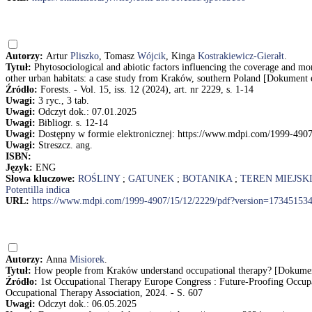
Autorzy:
Artur
Pliszko
, Tomasz
Wójcik
, Kinga
Kostrakiewicz-Gierałt
.
Tytuł:
Phytosociological and abiotic factors influencing the coverage and morp
other urban habitats: a case study from Kraków, southern Poland [Dokument 
Źródło:
Forests. - Vol. 15, iss. 12 (2024), art. nr 2229, s. 1-14
Uwagi:
3 ryc., 3 tab.
Uwagi:
Odczyt dok.: 07.01.2025
Uwagi:
Bibliogr. s. 12-14
Uwagi:
Dostępny w formie elektronicznej: https://www.mdpi.com/1999-490
Uwagi:
Streszcz. ang.
ISBN:
Język:
ENG
Słowa kluczowe:
ROŚLINY
;
GATUNEK
;
BOTANIKA
;
TEREN MIEJSK
Potentilla indica
URL:
https://www.mdpi.com/1999-4907/15/12/2229/pdf?version=17345153
Autorzy:
Anna
Misiorek
.
Tytuł:
How people from Kraków understand occupational therapy? [Dokument
Źródło:
1st Occupational Therapy Europe Congress : Future-Proofing Occupa
Occupational Therapy Association, 2024. - S. 607
Uwagi:
Odczyt dok.: 06.05.2025