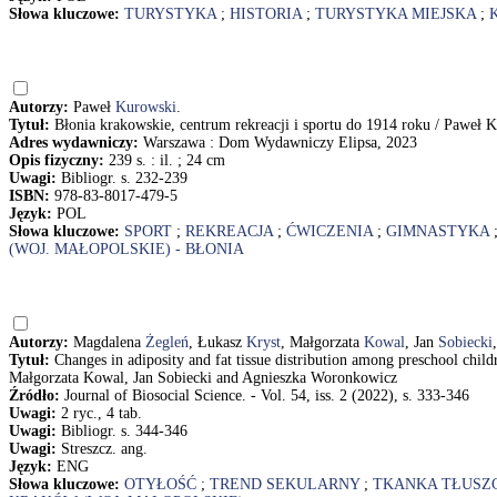
Słowa kluczowe:
TURYSTYKA
;
HISTORIA
;
TURYSTYKA MIEJSKA
;
Autorzy:
Paweł
Kurowski
.
Tytuł:
Błonia krakowskie, centrum rekreacji i sportu do 1914 roku / Paweł 
Adres wydawniczy:
Warszawa : Dom Wydawniczy Elipsa, 2023
Opis fizyczny:
239 s. : il. ; 24 cm
Uwagi:
Bibliogr. s. 232-239
ISBN:
978-83-8017-479-5
Język:
POL
Słowa kluczowe:
SPORT
;
REKREACJA
;
ĆWICZENIA
;
GIMNASTYKA
(WOJ. MAŁOPOLSKIE) - BŁONIA
Autorzy:
Magdalena
Żegleń
, Łukasz
Kryst
, Małgorzata
Kowal
, Jan
Sobiecki
Tytuł:
Changes in adiposity and fat tissue distribution among preschool ch
Małgorzata Kowal, Jan Sobiecki and Agnieszka Woronkowicz
Źródło:
Journal of Biosocial Science. - Vol. 54, iss. 2 (2022), s. 333-346
Uwagi:
2 ryc., 4 tab.
Uwagi:
Bibliogr. s. 344-346
Uwagi:
Streszcz. ang.
Język:
ENG
Słowa kluczowe:
OTYŁOŚĆ
;
TREND SEKULARNY
;
TKANKA TŁUSZ