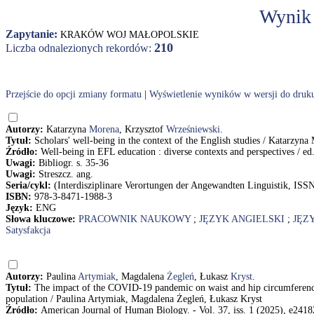
Wynik
Zapytanie:
KRAKÓW WOJ MAŁOPOLSKIE
210
Liczba odnalezionych rekordów:
Przejście do opcji zmiany formatu
|
Wyświetlenie wyników w wersji do druk
Autorzy:
Katarzyna
Morena
, Krzysztof
Wrześniewski
.
Tytuł:
Scholars' well-being in the context of the English studies / Katarzyn
Źródło:
Well-being in EFL education : diverse contexts and perspectives / ed
Uwagi:
Bibliogr. s. 35-36
Uwagi:
Streszcz. ang.
Seria/cykl:
(Interdisziplinare Verortungen der Angewandten Linguistik, ISS
ISBN:
978-3-8471-1988-3
Język:
ENG
Słowa kluczowe:
PRACOWNIK NAUKOWY
;
JĘZYK ANGIELSKI
;
JĘZ
Satysfakcja
Autorzy:
Paulina
Artymiak
, Magdalena
Żegleń
, Łukasz
Kryst
.
Tytuł:
The impact of the COVID-19 pandemic on waist and hip circumference 
population / Paulina Artymiak, Magdalena Żegleń, Łukasz Kryst
Źródło:
American Journal of Human Biology. - Vol. 37, iss. 1 (2025), e24182