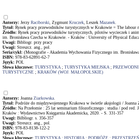
Autorzy:
Jerzy
Raciborski
, Zygmunt
Kruczek
, Leszek
Mazanek
.
Tytuł:
Rynek pracy przewodników turystycznych w Krakowie = The labour ma
Źródło:
Rynek pracy przewodników turystycznych, pilotów wycieczek i an
im. Bronisława Czecha w Krakowie. - Kraków : University of Physical Educati
Uwagi:
Bibliogr. przy pracy
Uwagi:
Streszcz. ang., pol.
Seria/cykl:
(Monografie - Akademia Wychowania Fizycznego im. Bronisław
ISBN:
978-83-62891-62-7
Język:
POL
Słowa kluczowe:
TURYSTYKA
;
TURYSTYKA MIEJSKA
;
PRZEWODNI
TURYSTYCZNE
;
KRAKÓW (WOJ. MAŁOPOLSKIE)
Autorzy:
Joanna
Ziarkowska
.
Tytuł:
Podróże do międzywojennego Krakowa w świetle aksjologii / Joanna
Źródło:
Na Przełomie : 25 lat seminarium filozoficznego : studia / pod red. 
Kraków : Wydawnictwo Księgarnia Akademicka, 2020. - S. 331-357
Uwagi:
Bilbliogr. s. 356-357
Uwagi:
Streszcz. ang., pol.
ISBN:
978-83-8138-122-2
Język:
POL
Słowa kluczowe:
TURYSTYKA
;
HISTORIA
;
PODRÓŻE
;
PRZESTRZE