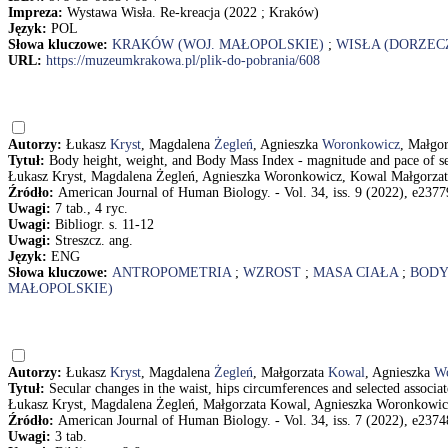
Impreza:
Wystawa Wisła. Re-kreacja (2022 ; Kraków)
Język:
POL
Słowa kluczowe:
KRAKÓW (WOJ. MAŁOPOLSKIE)
;
WISŁA (DORZEC
URL:
https://muzeumkrakowa.pl/plik-do-pobrania/608
Autorzy:
Łukasz
Kryst
, Magdalena
Żegleń
, Agnieszka
Woronkowicz
, Małgo
Tytuł:
Body height, weight, and Body Mass Index - magnitude and pace of s
Łukasz Kryst, Magdalena Żegleń, Agnieszka Woronkowicz, Kowal Małgorzat
Źródło:
American Journal of Human Biology. - Vol. 34, iss. 9 (2022), e23779
Uwagi:
7 tab., 4 ryc.
Uwagi:
Bibliogr. s. 11-12
Uwagi:
Streszcz. ang.
Język:
ENG
Słowa kluczowe:
ANTROPOMETRIA
;
WZROST
;
MASA CIAŁA
;
BODY
MAŁOPOLSKIE)
Autorzy:
Łukasz
Kryst
, Magdalena
Żegleń
, Małgorzata
Kowal
, Agnieszka
W
Tytuł:
Secular changes in the waist, hips circumferences and selected assoc
Łukasz Kryst, Magdalena Żegleń, Małgorzata Kowal, Agnieszka Woronkowic
Źródło:
American Journal of Human Biology. - Vol. 34, iss. 7 (2022), e23748
Uwagi:
3 tab.