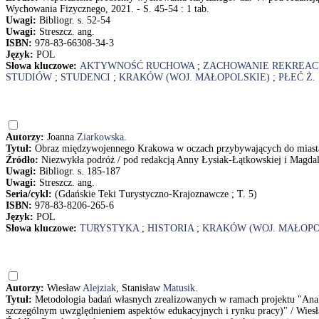
Wychowania Fizycznego, 2021. - S. 45-54 : 1 tab.
Uwagi:
Bibliogr. s. 52-54
Uwagi:
Streszcz. ang.
ISBN:
978-83-66308-34-3
Język:
POL
Słowa kluczowe:
AKTYWNOŚĆ RUCHOWA
;
ZACHOWANIE REKREAC
STUDIÓW
;
STUDENCI
;
KRAKÓW (WOJ. MAŁOPOLSKIE)
;
PŁEĆ Ż.
Autorzy:
Joanna
Ziarkowska
.
Tytuł:
Obraz międzywojennego Krakowa w oczach przybywających do miast
Źródło:
Niezwykła podróż / pod redakcją Anny Łysiak-Łątkowskiej i Magda
Uwagi:
Bibliogr. s. 185-187
Uwagi:
Streszcz. ang.
Seria/cykl:
(Gdańskie Teki Turystyczno-Krajoznawcze ; T. 5)
ISBN:
978-83-8206-265-6
Język:
POL
Słowa kluczowe:
TURYSTYKA
;
HISTORIA
;
KRAKÓW (WOJ. MAŁOPO
Autorzy:
Wiesław
Alejziak
, Stanisław
Matusik
.
Tytuł:
Metodologia badań własnych zrealizowanych w ramach projektu "Anal
szczególnym uwzględnieniem aspektów edukacyjnych i rynku pracy)" / Wiesł