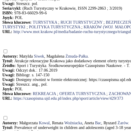
Uwagi:
Streszcz. pol.
Seria/cykl:
(Ruch Turystyczny w Krakowie, ISSN 2299-2863 ; 3/2019)
ISBN:
978-83-66029-99-6
Język:
POL
Słowa kluczowe:
TURYSTYKA
;
RUCH TURYSTYCZNY
;
BEZPIECZE
TURYSTYKI
;
POLITYKA TURYSTYCZNA
;
KRAKÓW (WOJ. MAŁOPO
URL:
http://www.mot.krakow.pl/media/badanie-ruchu-turystycznego/triang
Autorzy:
Matylda
Siwek
, Magdalena
Żmuda-Pałka
.
Tytuł:
Atrakcje rekreacyjne Krakowa jako dodatkowy element oferty turyst
Źródło:
Sport i Turystyka. Środkowoeuropejskie Czasopismo Naukowe. - T. 2
Uwagi:
Odczyt dok.: 17.06.2019
Uwagi:
Bibliogr. s. 147-150
Uwagi:
Dostępny również w formie elektronicznej: https://czasopisma.ujd.edu
Uwagi:
Streszcz. ang., pol.
Język:
POL
Słowa kluczowe:
REKREACJA
;
OFERTA TURYSTYCZNA
;
ZACHOWAN
URL:
https://czasopisma.ujd.edu.pl/index.php/sport/article/view/429/373
Autorzy:
Małgorzata
Kowal
, Renata
Woźniacka
, Aneta
Bac
, Ryszard
Żarów
.
Tytuł:
Prevalence of underweight in children and adolescents (aged 3-18 y