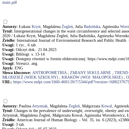
main.pdf
Autorzy:
Łukasz
Kryst
, Magdalena
Żegleń
, Julia
Badzińska
, Agnieszka
Woro
Tytuł:
Intergenerational changes in the waist circumference and selected as
2020 / Łukasz Kryst, Magdalena Żegleń, Julia Badzińska, Agnieszka Woron
Źródło:
International Journal of Environmental Research and Public Health. - 
Uwagi:
1 ryc., 6 tab.
Uwagi:
Odczyt dok.: 21.04.2023
Uwagi:
Bibliogr. s. 13-14
Uwagi:
Dostępny również w formie elektronicznej: https://www.mdpi.com/
Uwagi:
Streszcz. ang.
Język:
ENG
Słowa kluczowe:
ANTROPOMETRIA
;
ZMIANY SEKULARNE
;
TREND
MŁODZIEŻ (WIEK SZKOLNY)
;
KRAKÓW (WOJ. MAŁOPOLSKIE)
;
O
URL:
https://www.mdpi.com/1660-4601/20/7/5344/pdf?version=168023767
Autorzy:
Paulina
Artymiak
, Magdalena
Żegleń
, Małgorzata
Kowal
, Agniesz
Tytuł:
Changes in the prevalence of underweight, overweight, obesity and e
Artymiak, Magdalena Żegleń, Małgorzata Kowal, Agnieszka Woronkowicz, Ł
Źródło:
American Journal of Human Biology. - Vol. 35, iss. 6 (2023), e23866
Uwagi:
3 tab.