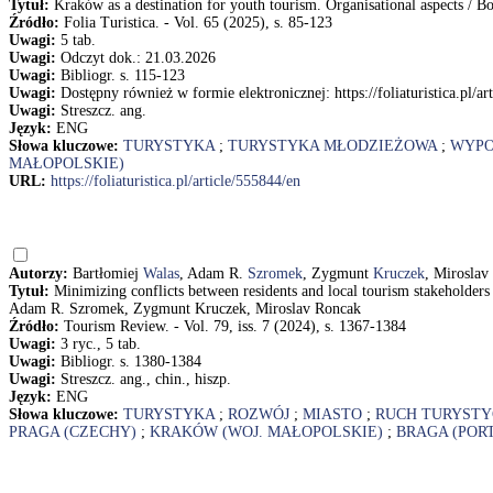
Tytuł:
Kraków as a destination for youth tourism. Organisational aspects / 
Źródło:
Folia Turistica. - Vol. 65 (2025), s. 85-123
Uwagi:
5 tab.
Uwagi:
Odczyt dok.: 21.03.2026
Uwagi:
Bibliogr. s. 115-123
Uwagi:
Dostępny również w formie elektronicznej: https://foliaturistica.pl/ar
Uwagi:
Streszcz. ang.
Język:
ENG
Słowa kluczowe:
TURYSTYKA
;
TURYSTYKA MŁODZIEŻOWA
;
WYP
MAŁOPOLSKIE)
URL:
https://foliaturistica.pl/article/555844/en
Autorzy:
Bartłomiej
Walas
, Adam R.
Szromek
, Zygmunt
Kruczek
, Miroslav
Tytuł:
Minimizing conflicts between residents and local tourism stakeholders
Adam R. Szromek, Zygmunt Kruczek, Miroslav Roncak
Źródło:
Tourism Review. - Vol. 79, iss. 7 (2024), s. 1367-1384
Uwagi:
3 ryc., 5 tab.
Uwagi:
Bibliogr. s. 1380-1384
Uwagi:
Streszcz. ang., chin., hiszp.
Język:
ENG
Słowa kluczowe:
TURYSTYKA
;
ROZWÓJ
;
MIASTO
;
RUCH TURYST
PRAGA (CZECHY)
;
KRAKÓW (WOJ. MAŁOPOLSKIE)
;
BRAGA (POR