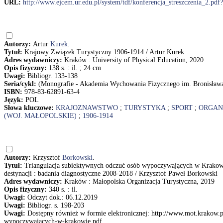
URL:
http://www.ejcem.ur.edu.pl/system/tdf/konferencja_streszczenia_2.
Autorzy:
Artur
Kurek
.
Tytuł:
Krajowy Związek Turystyczny 1906-1914 / Artur Kurek
Adres wydawniczy:
Kraków : University of Physical Education, 2020
Opis fizyczny:
138 s. : il. ; 24 cm
Uwagi:
Bibliogr. 133-138
Seria/cykl:
(Monografie - Akademia Wychowania Fizycznego im. Bronisław
ISBN:
978-83-62891-63-4
Język:
POL
Słowa kluczowe:
KRAJOZNAWSTWO
;
TURYSTYKA
;
SPORT
;
ORGAN
(WOJ. MAŁOPOLSKIE)
;
1906-1914
Autorzy:
Krzysztof
Borkowski
.
Tytuł:
Triangulacja subiektywnych odczuć osób wypoczywających w Krakowie
destynacji : badania diagnostyczne 2008-2018 / Krzysztof Paweł Borkowski
Adres wydawniczy:
Kraków : Małopolska Organizacja Turystyczna, 2019
Opis fizyczny:
340 s. : il.
Uwagi:
Odczyt dok.: 06.12.2019
Uwagi:
Bibliogr. s. 198-203
Uwagi:
Dostępny również w formie elektronicznej: http://www.mot.krakow.p
wypoczywajacych-w-krakowie.pdf