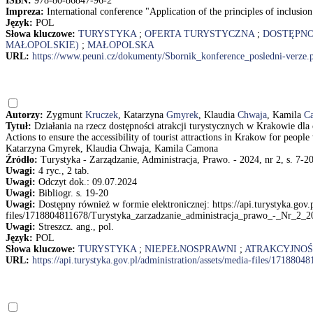
ISBN:
978-80-86847-96-2
Impreza:
International conference "Application of the principles of inclusio
Język:
POL
Słowa kluczowe:
TURYSTYKA
;
OFERTA TURYSTYCZNA
;
DOSTĘPN
MAŁOPOLSKIE)
;
MAŁOPOLSKA
URL:
https://www.peuni.cz/dokumenty/Sbornik_konference_posledni-verze.
Autorzy:
Zygmunt
Kruczek
, Katarzyna
Gmyrek
, Klaudia
Chwaja
, Kamila
C
Tytuł:
Działania na rzecz dostępności atrakcji turystycznych w Krakowie dla
Actions to ensure the accessibility of tourist attractions in Krakow for people
Katarzyna Gmyrek, Klaudia Chwaja, Kamila Camona
Źródło:
Turystyka - Zarządzanie, Administracja, Prawo. - 2024, nr 2, s. 7-2
Uwagi:
4 ryc., 2 tab.
Uwagi:
Odczyt dok.: 09.07.2024
Uwagi:
Bibliogr. s. 19-20
Uwagi:
Dostępny również w formie elektronicznej: https://api.turystyka.gov.p
files/1718804811678/Turystyka_zarzadzanie_administracja_prawo_-_Nr_2_2
Uwagi:
Streszcz. ang., pol.
Język:
POL
Słowa kluczowe:
TURYSTYKA
;
NIEPEŁNOSPRAWNI
;
ATRAKCYJNOŚ
URL:
https://api.turystyka.gov.pl/administration/assets/media-files/1718