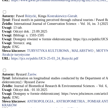
URL:
https://www.gwsh.pl/content/biblioteka/org/zeszyty/ag/zn25/ZN25AG
Autorzy:
Paweł
Różycki
, Kinga
Kostrakiewicz-Gierałt
.
Tytuł:
Floral motifs in painting perceived through cultural tourists / Paweł 
Źródło:
International Journal of Conservation Science. - Vol. 16, iss. 3 (202
Uwagi:
13 tab.
Uwagi:
Odczyt dok.: 23.09.2025
Uwagi:
Bibliogr. s. 1593-1595
Uwagi:
Dostępny również w formie elektronicznej: https://ijcs.ro/public/I
Uwagi:
Streszcz. ang.
Język:
ENG
Słowa kluczowe:
TURYSTYKA KULTUROWA
;
MALARSTWO
;
MOTY
Atrakcje turystyczne
URL:
https://ijcs.ro/public/IJCS-25-03_24_Rozycki.pdf
Autorzy:
Ryszard
Żarów
.
Tytuł:
Information on longitudinal studies conducted by the Department of 
elektroniczny] / Ryszard Zarow
Źródło:
Journal of Biomedical Research & Environmental Sciences. - Vol. 6, 
Uwagi:
Odczyt dok.: 01.10.2025
Uwagi:
Dostępny w formie elektronicznej: https://www.jelsciences.com/artic
Język:
ENG
Słowa kluczowe:
ANTROPOLOGIA
;
ANTROPOMETRIA
;
POMIAR AN
KRAKÓW