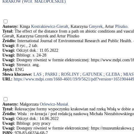
KRAKÓW (WOJ. MAŁOPOLSKIE)
Autorzy:
Kinga
Kostrakiewicz-Gierałt
, Katarzyna
Gmyrek
, Artur
Pliszko
.
Tytuł:
The effect of the distance from a path on abiotic conditions and vascu
Gierałt, Katarzyna Gmyrek and Artur Pliszko
Źródło:
International Journal of Environmental Research and Public Health. - 
Uwagi:
8 ryc., 2 tab.
Uwagi:
Odczyt dok.: 11.05.2022
Uwagi:
Bibliogr. s. 24-28
Uwagi:
Dostępny również w formie elektronicznej: https://www.mdpi.com/
Uwagi:
Streszcz. ang.
Język:
ENG
Słowa kluczowe:
LAS
;
PARKI
;
ROŚLINY
;
GATUNEK
;
GLEBA
;
MIAS
URL:
https://www.mdpi.com/1660-4601/19/9/5621/pdf?version=165190444
Autorzy:
Małgorzata
Orlewicz-Musiał
.
Tytuł:
Rekreacyjne formy wypoczynku krakowian nad rzeką Wisłą w dobie au
Źródło:
Wisła : re-kreacja / pod redakcją naukową Michała Niezabitowskieg
Uwagi:
Odczyt dok.: 14.06.2022
Uwagi:
Bibliogr. przy pracy
Uwagi:
Dostępny również w formie elektronicznej: https://muzeumkrakowa.p
ISBN:
978-83-66334-68-7