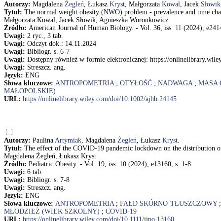
Autorzy:
Magdalena
Żegleń
, Łukasz
Kryst
, Małgorzata
Kowal
, Jacek
Słowik
Tytuł:
The normal weight obesity (NWO) problem - prevalence and time chan
Małgorzata Kowal, Jacek Słowik, Agnieszka Woronkowicz
Źródło:
American Journal of Human Biology. - Vol. 36, iss. 11 (2024), e2414
Uwagi:
2 ryc., 3 tab.
Uwagi:
Odczyt dok.: 14.11.2024
Uwagi:
Bibliogr. s. 6-7
Uwagi:
Dostępny również w formie elektronicznej: https://onlinelibrary.wil
Uwagi:
Streszcz. ang.
Język:
ENG
Słowa kluczowe:
ANTROPOMETRIA
;
OTYŁOŚĆ
;
NADWAGA
;
MASA 
MAŁOPOLSKIE)
URL:
https://onlinelibrary.wiley.com/doi/10.1002/ajhb.24145
Autorzy:
Paulina
Artymiak
, Magdalena
Żegleń
, Łukasz
Kryst
.
Tytuł:
The effect of the COVID-19 pandemic lockdown on the distribution of 
Magdalena Żegleń, Łukasz Kryst
Źródło:
Pediatric Obesity. - Vol. 19, iss. 10 (2024), e13160, s. 1-8
Uwagi:
6 tab.
Uwagi:
Bibliogr. s. 7-8
Uwagi:
Streszcz. ang.
Język:
ENG
Słowa kluczowe:
ANTROPOMETRIA
;
FAŁD SKÓRNO-TŁUSZCZOWY
MŁODZIEŻ (WIEK SZKOLNY)
;
COVID-19
URL:
https://onlinelibrary.wiley.com/doi/10.1111/ijpo.13160