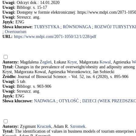
Uwagi:
Odczyt dok.: 14.01.2020
Uwagi:
Bibliogr. s. 15-17
Uwagi:
Dostępny w formie elektronicznej: https://www.mdpi.com/2071-1050
Uwagi:
Streszcz. ang.
Język:
ENG
Słowa kluczowe:
TURYSTYKA
;
RÓWNOWAGA
;
ROZWÓJ TURYSTYK
;
Overtourism
URL:
https://www.mdpi.com/2071-1050/12/1/228/pdf
Autorzy:
Magdalena
Żegleń
, Łukasz
Kryst
, Małgorzata
Kowal
, Agnieszka
W
Tytuł:
Changes in the prevalence of overweight/obesity and adiposity among
Kryst, Małgorzata Kowal, Agnieszka Woronkowicz, Jan Sobiecki
Źródło:
Journal of Biosocial Science. - Vol. 52, iss. 6 (2020), s. 895-906
Uwagi:
5 tab.
Uwagi:
Bibliogr. s. 903-906
Uwagi:
Streszcz. ang.
Język:
ENG
Słowa kluczowe:
NADWAGA
;
OTYŁOŚĆ
;
DZIECI (WIEK PRZEDSZK
Autorzy:
Zygmunt
Kruczek
, Adam R.
Szromek
.
Tytuł:
The identification of values in business models of tourism enterpris