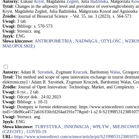
Autorzy:
Łukasz
Kryst
, Magdalena
Żegleń
, Julia
Badzińska
, Małgorzata
Kow
Tytuł:
Changes in the adiposity level and prevalence of overweight/obesity 
Kryst, Magdalena Żegleń, Julia Badzińska, Małgorzata Kowal and Agnieszk
Źródło:
Journal of Biosocial Science. - Vol. 55, iss. 3 (2023), s. 564-573
Uwagi:
3 tab.
Uwagi:
Bibliogr. s. 570-573
Uwagi:
Streszcz. ang.
Język:
ENG
Słowa kluczowe:
ANTROPOMETRIA
;
NADWAGA
;
OTYŁOŚĆ
;
WZRO
MAŁOPOLSKIE)
Autorzy:
Adam R.
Szromek
, Zygmunt
Kruczek
, Bartłomiej
Walas
, Grzegor
Tytuł:
The method and scope of open innovation exchange in tourist destinat
elektroniczny] / Adam R. Szromek, Zygmunt Kruczek, Bartłomiej Walas, Gr
Źródło:
Journal of Open Innovation: Technology, Market, and Complexity. - Vo
Uwagi:
6 ryc., 2 tab.
Uwagi:
Odczyt dok.: 24.02.2023
Uwagi:
Bibliogr. s. 10-11
Uwagi:
Dostępny w formie elektronicznej: https://www.sciencedirect.com/sc
md5=58e86ca4572a616350cfd2f4ad191e77&pid=1-s2.0-S2199853123001075
Uwagi:
Streszcz. ang.
Język:
ENG
Słowa kluczowe:
TURYSTYKA
;
INNOWACJA
;
WPŁYW
;
MIEJSCOWO
(CZECHY)
;
COVID-19
URL:
https://www.sciencedirect.com/science/article/pii/S219985312300