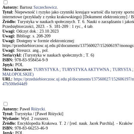
Autorzy:
Bartosz
Szczechowicz
.
Tytuł:
Niepewność i ryzyko jako czynniki kreujące wartość dla turysty spor
internetowe (przykłady z rynku krakowskiego) [Dokument elektroniczny] / B
Źródło:
Turystyka w naukach społecznych. T. 6. Nauki o zarządzaniu i jakości
Przedsiębiorczości, 2023. - S. 181-209 : 1 ryc., 4 tab.
Uwagi:
Odczyt dok.: 23.10.2023
Uwagi:
Bibliogr. s. 208-209
Uwagi:
Dostępny w formie elektronicznej:
https://przedsiebiorczosc.uj.edu.pl/documents/137560027/152606197/mon
Uwagi:
Streszcz. ang., pol.
Seria/cykl:
(Turystyka w naukach społecznych ; T. 6)
ISBN:
978-83-958454-9-9
Język:
POL
Słowa kluczowe:
TURYSTYKA
;
TURYSTYKA AKTYWNA
;
TURYSTA
MAŁOPOLSKIE)
URL:
https://przedsiebiorczosc.uj.edu.pl/documents/137560027/15260619
47b500e044d9
Autorzy:
Paweł
Różycki
.
Tytuł:
Turystyka / [Paweł Różycki]
Wydanie:
Wyd. 2 rozszerz.
Źródło:
Encyklopedia Krakowa. T. 2 / [red. nauk. Jacek Purchla]. - Kraków
ISBN:
978-83-66253-46-9
Język:
POL