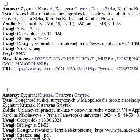
Autorzy:
Zygmunt
Kruczek
, Katarzyna
Gmyrek
, Danuta
Żiżka
, Karolina
Kor
Tytuł:
Accessibility of cultural heritage sites for people with disabilitie
Gmyrek, Danuta Ziżka, Karolina Korbiel and Karolina Nowak
Źródło:
Sustainability. - Vol. 16, iss. 1 (2024), art. nr 318, s. 1-18
Uwagi:
7 ryc., 3 tab.
Uwagi:
Odczyt dok.: 15.01.2024
Uwagi:
Bibliogr. s. 16-18
Uwagi:
Dostępny w formie elektronicznej: https://www.mdpi.com/2071-105
Uwagi:
Streszcz. ang.
Język:
ENG
Słowa kluczowe:
DZIEDZICTWO KULTUROWE
;
MUZEA
;
DOSTĘPNO
(WOJ. MAŁOPOLSKIE)
URL:
https://www.mdpi.com/2071-1050/16/1/318/pdf?version=1703837656
Autorzy:
Zygmunt
Kruczek
, Katarzyna
Gmyrek
.
Tytuł:
Dostępność atrakcji turystycznych w Małopolsce dla osób z niepełnospra
Zygmunt Kruczek, Katarzyna Gmyrek
Źródło:
Uplatnovani principu inkluze v cestovnim ruchu v zemich V4 = Applic
Karolina Nikolaevova. - Praha : Panevropska univerzita, 2024. - S. 44-53 : 3 
Uwagi:
Odczyt dok.: 13.06.2024
Uwagi:
Bibliogr. s. 51-52
Uwagi:
Dostępny również w formie elektronicznej: https://www.peuni.cz/do
Uwagi:
Streszcz. ang., pol.