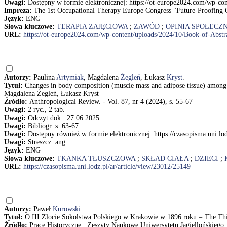
Uwagi:
Dostępny w formie elektronicznej: https://ot-europe2024.com/wp-
Impreza:
The 1st Occupational Therapy Europe Congress "Future-Proofing 
Język:
ENG
Słowa kluczowe:
TERAPIA ZAJĘCIOWA
;
ZAWÓD
;
OPINIA SPOŁECZ
URL:
https://ot-europe2024.com/wp-content/uploads/2024/10/Book-of-Ab
Autorzy:
Paulina
Artymiak
, Magdalena
Żegleń
, Łukasz
Kryst
.
Tytuł:
Changes in body composition (muscle mass and adipose tissue) amon
Magdalena Żegleń, Łukasz Kryst
Źródło:
Anthropological Review. - Vol. 87, nr 4 (2024), s. 55-67
Uwagi:
2 ryc., 2 tab.
Uwagi:
Odczyt dok.: 27.06.2025
Uwagi:
Bibliogr. s. 63-67
Uwagi:
Dostępny również w formie elektronicznej: https://czasopisma.uni.lo
Uwagi:
Streszcz. ang.
Język:
ENG
Słowa kluczowe:
TKANKA TŁUSZCZOWA
;
SKŁAD CIAŁA
;
DZIECI
;
URL:
https://czasopisma.uni.lodz.pl/ar/article/view/23012/25149
Autorzy:
Paweł
Kurowski
.
Tytuł:
O III Zlocie Sokolstwa Polskiego w Krakowie w 1896 roku = The Thi
Źródło:
Prace Historyczne : Zeszyty Naukowe Uniwersytetu Jagiellońskiego. 