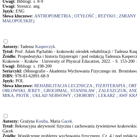
Uwagi:
Bibliogr. s. 8-9
Uwagi:
Streszcz. ang.
Język:
ENG
Słowa kluczowe:
ANTROPOMETRIA
;
OTYŁOŚĆ
;
RYZYKO
;
ZMIANY
MAŁOPOLSKIE)
Autorzy:
Tadeusz
Kasperczyk
.
Tytuł:
Prof. Adam Pąchalski - krakowski ośrodek rehabilitacji / Tadeusz Kas
Źródło:
Propedeutyka i historia fizjoterapii / pod redakcją Tadeusza Kasp
Krakowie. - Kraków : University of Physical Education, 2022. - S. 153-200 :
Uwagi:
Bibliogr. s. 198-200
Seria/cykl:
(Monografie - Akademia Wychowania Fizycznego im. Bronisław
ISBN:
978-83-62891-68-9
Język:
POL
Słowa kluczowe:
REHABILITACJA LECZNICZA
;
FIZJOTERAPIA
;
ORT
ORŁOWSKI, JERZY
;
GROCHMAL, STANISŁAW
;
ZALESZCZUK, AN
MIKA, PIOTR
;
UKŁAD NERWOWY
;
CHOROBY
;
LEKARZ
;
AWF KR
Autorzy:
Grażyna
Kosiba
, Maria
Gacek
.
Tytuł:
Rekreacyjna aktywność fizyczna i zachowania żywieniowe krakowskic
Gacek
Źródło:
Współczesne problemy wychowania fizycznego. Cz. 4 / pod redakcją