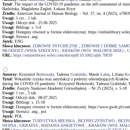
Tytuł:
The impact of the COVID-19 pandemic on the self-assessment of menta
Badzińska, Magdalena Żegleń, Łukasz Kryst
Źródło:
American Journal of Human Biology. - Vol. 37, iss. 4 (2025), e70039
Uwagi:
1 ryc., 1 tab.
Uwagi:
Odczyt dok.: 25.06.2025
Uwagi:
Bibliogr. s. 3-4
Uwagi:
Dostępny również w formie elektronicznej: https://onlinelibrary.wil
Uwagi:
Streszcz. ang.
Język:
ENG
Słowa kluczowe:
ZDROWIE PSYCHICZNE
;
ZDROWIE I DOBRE SAM
MŁODZIEŻ (WIEK SZKOLNY)
;
KRAKÓW (WOJ. MAŁOPOLSKIE)
;
C
URL:
https://onlinelibrary.wiley.com/doi/epdf/10.1002/ajhb.70039
Autorzy:
Krzysztof
Borkowski
, Tadeusz
Grabiński
, Marek
Łabaj
, Liliana
Ko
Tytuł:
Wskaźniki ryzyka oraz satysfakcji z podróży odwiedzających Kraków w
during the COVID-19 pandemic / Krzysztof Borkowski, Tadeusz Grabiński,
Źródło:
Zeszyty Naukowe Akademii Górnośląskiej. - Nr 25 (2025), s. 5-18
Uwagi:
1 ryc., 5 tab.
Uwagi:
Odczyt dok.: 08.07.2025
Uwagi:
Bibliogr. s. 15-18
Uwagi:
Dostępny również w formie elektronicznej: https://www.gwsh.pl/co
Uwagi:
Streszcz. ang., pol.
Język:
POL
Słowa kluczowe:
TURYSTYKA MIEJSKA
;
BEZPIECZEŃSTWO
;
BEZP
WOJNA
;
UKRAINA
;
BADANIA ANKIETOWE
;
KRAKÓW (WOJ. MAŁ