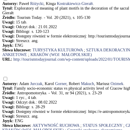
Autorzy:
Paweł
Różycki
, Kinga
Kostrakiewicz-Gierałt
.
Tytuł:
Exploratory of meaning of plant motifs in the decoration of the sacral
Gierałt
Źródło:
Tourism Today. - Vol. 20 (2021), s. 105-130
Uwagi:
15 tab.
Uwagi:
Odczyt dok.: 21.01.2022
Uwagi:
Bibliogr. s. 120-123
Uwagi:
Dostępny również w formie elektronicznej: http://tourismtodayj
Uwagi:
Streszcz. ang.
Język:
ENG
Słowa kluczowe:
TURYSTYKA KULTUROWA
;
SZTUKA DEKORACYJ
ANKIETOWE
;
KRAKÓW (WOJ. MAŁOPOLSKIE)
URL:
http://tourismtodayjournal.com/wp-content/uploads/2022/01/TOUR
Autorzy:
Adam
Jurczak
, Karol
Gorner
, Robert
Makuch
, Mariusz
Ozimek
.
Tytuł:
Family socio-economic status vs physical activity level of Cracow h
Źródło:
Antropomotoryka. - Vol. 31, nr 94 (2021), s. 23-29
Uwagi:
1 ryc., 4 tab.
Uwagi:
Odczyt dok.: 08.02.2022
Uwagi:
Bibliogr. s. 28-29
Uwagi:
Dostępny również w formie elektronicznej: https://e-antropomotoryka
Uwagi:
Streszcz. ang.
Język:
ENG
Słowa kluczowe:
AKTYWNOŚĆ RUCHOWA
;
STATUS SPOŁECZNY
;
C