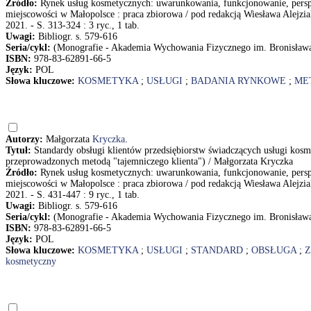
Źródło:
Rynek usług kosmetycznych: uwarunkowania, funkcjonowanie, persp
miejscowości w Małopolsce : praca zbiorowa / pod redakcją Wiesława Alejzia
2021. - S. 313-324 : 3 ryc., 1 tab.
Uwagi:
Bibliogr. s. 579-616
Seria/cykl:
(Monografie - Akademia Wychowania Fizycznego im. Bronisław
ISBN:
978-83-62891-66-5
Język:
POL
Słowa kluczowe:
KOSMETYKA
;
USŁUGI
;
BADANIA RYNKOWE
;
ME
Autorzy:
Małgorzata
Kryczka
.
Tytuł:
Standardy obsługi klientów przedsiębiorstw świadczących usługi ko
przeprowadzonych metodą "tajemniczego klienta") / Małgorzata Kryczka
Źródło:
Rynek usług kosmetycznych: uwarunkowania, funkcjonowanie, persp
miejscowości w Małopolsce : praca zbiorowa / pod redakcją Wiesława Alejzia
2021. - S. 431-447 : 9 ryc., 1 tab.
Uwagi:
Bibliogr. s. 579-616
Seria/cykl:
(Monografie - Akademia Wychowania Fizycznego im. Bronisław
ISBN:
978-83-62891-66-5
Język:
POL
Słowa kluczowe:
KOSMETYKA
;
USŁUGI
;
STANDARD
;
OBSŁUGA
;
Z
kosmetyczny