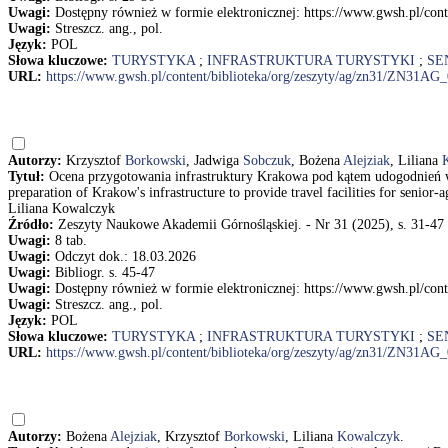
Uwagi:
Dostępny również w formie elektronicznej: https://www.gwsh.pl/co
Uwagi:
Streszcz. ang., pol.
Język:
POL
Słowa kluczowe:
TURYSTYKA
;
INFRASTRUKTURA TURYSTYKI
;
SE
URL:
https://www.gwsh.pl/content/biblioteka/org/zeszyty/ag/zn31/ZN31AG
Autorzy:
Krzysztof
Borkowski
, Jadwiga
Sobczuk
, Bożena
Alejziak
, Liliana
Tytuł:
Ocena przygotowania infrastruktury Krakowa pod kątem udogodnień w
preparation of Krakow's infrastructure to provide travel facilities for senio
Liliana Kowalczyk
Źródło:
Zeszyty Naukowe Akademii Górnośląskiej. - Nr 31 (2025), s. 31-47
Uwagi:
8 tab.
Uwagi:
Odczyt dok.: 18.03.2026
Uwagi:
Bibliogr. s. 45-47
Uwagi:
Dostępny również w formie elektronicznej: https://www.gwsh.pl/co
Uwagi:
Streszcz. ang., pol.
Język:
POL
Słowa kluczowe:
TURYSTYKA
;
INFRASTRUKTURA TURYSTYKI
;
SE
URL:
https://www.gwsh.pl/content/biblioteka/org/zeszyty/ag/zn31/ZN31AG
Autorzy:
Bożena
Alejziak
, Krzysztof
Borkowski
, Liliana
Kowalczyk
.