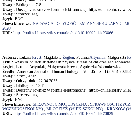
Uwagi:
Odczyt dok.: 05.07.2023
Uwagi:
Bibliogr. s. 7-8
Uwagi:
Dostępny również w formie elektronicznej: https://onlinelibrary.wil
Uwagi:
Streszcz. ang.
Język:
ENG
Słowa kluczowe:
NADWAGA
;
OTYŁOŚĆ
;
ZMIANY SEKULARNE
;
MŁ
2020
URL:
https://onlinelibrary.wiley.com/doi/epdf/10.1002/ajhb.23866
Autorzy:
Łukasz
Kryst
, Magdalena
Żegleń
, Paulina
Artymiak
, Małgorzata
K
Tytuł:
Analysis of secular trends in physical fitness of children and adole
Żegleń, Paulina Artymiak, Małgorzata Kowal, Agnieszka Woronkowicz
Źródło:
American Journal of Human Biology. - Vol. 35, iss. 3 (2023), e23829
Uwagi:
3 ryc., 4 tab.
Uwagi:
Odczyt dok.: 22.04.2023
Uwagi:
Bibliogr. s. 10-11
Uwagi:
Dostępny również w formie elektronicznej: https://onlinelibrary.wil
Uwagi:
Streszcz. ang.
Język:
ENG
Słowa kluczowe:
SPRAWNOŚĆ MOTORYCZNA
;
SPRAWNOŚĆ FIZYCZ
WCZESNOSZKOLNY)
;
MŁODZIEŻ (WIEK SZKOLNY)
;
KRAKÓW (W
URL:
https://onlinelibrary.wiley.com/doi/epdf/10.1002/ajhb.23829