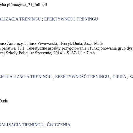
yka.pl/images/a_71_full.pdf
ALIZACJA TRENINGU
;
EFEKTYWNOŚĆ TRENINGU
adeusz Ambroży, Juliusz Piwowarski, Henryk Duda, Jozef Matis
 państwa. T. 1, Teoretyczne aspekty przygotowania i funkcjonowania grup dys
 Szkoły Policji w Szczytnie, 2014. - S. 87-111 : 7 tab.
EKTUALIZACJA TRENINGU
;
EFEKTYWNOŚĆ TRENINGU
;
GRUPA
;
S
 Duda
UALIZACJA TRENINGU
;
ĆWICZENIA