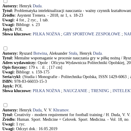
Autorzy:
Henryk
Duda
.
Tytuł:
Problematyka intelektualizacji nauczania - ważny czynnik kształtowa
Źródło:
Asystent Trenera. - 2018, nr 1, s. 18-23
Uwagi:
4 fot., 2 ryc., 1 tab.
Uwagi:
Bibliogr. s. 23
Język:
POL
Słowa kluczowe:
PIŁKA NOŻNA
;
GRY SPORTOWE ZESPOŁOWE
;
NA
Autorzy:
Ryszard
Botwina
, Aleksander
Stuła
, Henryk
Duda
.
Tytuł:
Mentalne wspomaganie w procesie nauczania gry w piłkę nożną / Rys
Adres wydawniczy:
Opole : Oficyna Wydawnicza Politechniki Opolskiej, 2
Opis fizyczny:
179 s. : il. ; [17 cm]
Uwagi:
Bibliogr. s. 159-175
Seria/cykl:
(Studia i Monografie - Politechnika Opolska, ISSN 1429-6063 ; 
ISBN:
978-83-66033-15-3
Język:
POL
Słowa kluczowe:
PIŁKA NOŻNA
;
NAUCZANIE
;
TRENING
;
INTELEK
Autorzy:
Henryk
Duda
, V. V.
Khramov
.
Tytuł:
Creativity - modern requirement for football training / H. Duda, V. 
Źródło:
Human. Sport. Medicine = Celovek. Sport. Medicina. - Vol. 18, no. 
Uwagi:
1 ryc.
Uwagi:
Odczyt dok.: 16.05.2019