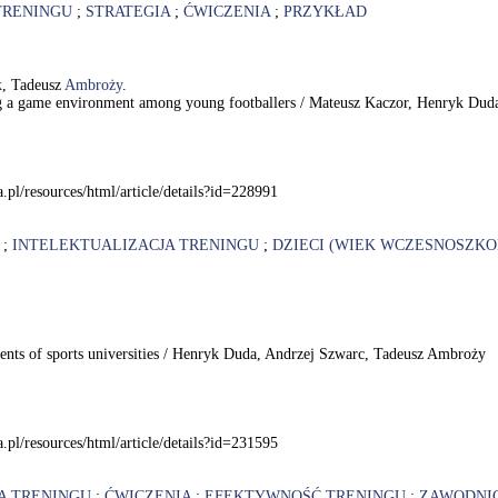
TRENINGU
;
STRATEGIA
;
ĆWICZENIA
;
PRZYKŁAD
k
, Tadeusz
Ambroży
.
eating a game environment among young footballers / Mateusz Kaczor, Henryk D
.pl/resources/html/article/details?id=228991
;
INTELEKTUALIZACJA TRENINGU
;
DZIECI (WIEK WCZESNOSZKO
udents of sports universities / Henryk Duda, Andrzej Szwarc, Tadeusz Ambroży
.pl/resources/html/article/details?id=231595
A TRENINGU
;
ĆWICZENIA
;
EFEKTYWNOŚĆ TRENINGU
;
ZAWODNI