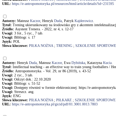
URL:
https://e-antropomotoryka.pl/resources/html/article/details?id=231595
Autorzy:
Mateusz
Kaczor
, Henryk
Duda
, Patryk
Kajderowicz
.
Tytuł:
Trening ukierunkowany na środowisko gry z akcentem intelektualizacj
Źródło:
Asystent Trenera. - 2022, nr 4, s. 12-17
Uwagi:
3 fot., 5 ryc., 7 tab.
Uwagi:
Bibliogr. s. 17
Język:
POL
Słowa kluczowe:
PIŁKA NOŻNA
;
TRENING
;
SZKOLENIE SPORTOW
Autorzy:
Henryk
Duda
, Mateusz
Kaczor
, Ewa
Dybińska
, Katarzyna
Kucia
.
Tytuł:
Intellectual teaching - an effective way to train young footballers 
Źródło:
Antropomotoryka. - Vol. 29, nr 86 (2019), s. 43-52
Uwagi:
2 ryc., 3 tab.
Uwagi:
Odczyt dok.: 22.10.2020
Uwagi:
Bibliogr. s. 51-52
Uwagi:
Dostępny również w formie elektronicznej: https://e-antropomotoryk
Uwagi:
Streszcz. ang.
Język:
ENG
Słowa kluczowe:
PIŁKA NOŻNA
;
PIŁKARZ
;
SZKOLENIE SPORTOWE
URL:
https://e-antropomotoryka.pl/gicid/pdf/01.3001.0013.7803