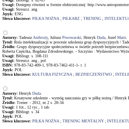
Uwagi:
Bibliogr. s. 62-63
Uwagi:
Dostępny również w formie elektronicznej: http://www.antropomotor
Uwagi:
Streszcz. ang.
Język:
ENG
Słowa kluczowe:
PIŁKA NOŻNA
;
PIŁKARZ
;
TRENING
;
INTELEKTU
Autorzy:
Tadeusz
Ambroży
, Juliusz
Piwowarski
, Henryk
Duda
, Jozef
Matis
.
Tytuł:
Rola intelektualizacji w procesie szkolenia grup dyspozycyjnych / T
Źródło:
Grupy dyspozycyjne społeczeństwa w świetle potrzeb bezpieczeństwa
Roberta Częścika, Bogdana Zdrodowskiego. - Szczytno : Wydawnictwo Wyższej
Uwagi:
Bibliogr. s. 108-111
Uwagi:
Streszcz. ang., pol.
ISBN:
978-83-742-409-1, 978-83-7462-411-1- t. 1
Język:
POL
Słowa kluczowe:
KULTURA FIZYCZNA
;
BEZPIECZEŃSTWO
;
INTEL
Autorzy:
Henryk
Duda
.
Tytuł:
Kreatywne szkolenie - wymóg nauczania gry w piłkę nożną / Henryk
Źródło:
Trener. - 2012, nr 2 s. 28-34
Uwagi:
1 fot., 12 ryc., 1 tab.
Uwagi:
Bibliogr. s. 34
Język:
POL
Słowa kluczowe:
PIŁKA NOŻNA
;
TRENING MENTALNY
;
INTELEKT