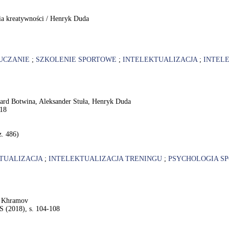
nia kreatywności / Henryk Duda
UCZANIE
;
SZKOLENIE SPORTOWE
;
INTELEKTUALIZACJA
;
INTEL
zard Botwina, Aleksander Stuła, Henryk Duda
018
z. 486)
TUALIZACJA
;
INTELEKTUALIZACJA TRENINGU
;
PSYCHOLOGIA S
V. Khramov
S (2018), s. 104-108