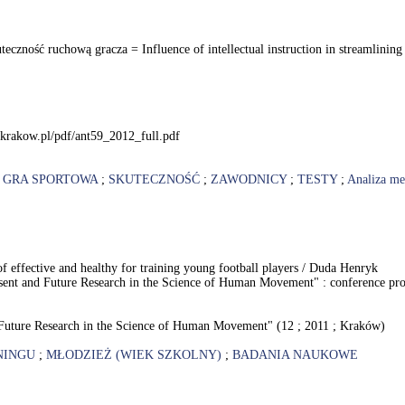
teczność ruchową gracza = Influence of intellectual instruction in streamlining 
.krakow.pl/pdf/ant59_2012_full.pdf
;
GRA SPORTOWA
;
SKUTECZNOŚĆ
;
ZAWODNICY
;
TESTY
;
Analiza me
of effective and healthy for training young football players / Duda Henryk
resent and Future Research in the Science of Human Movement" : conference pro
nd Future Research in the Science of Human Movement" (12 ; 2011 ; Kraków)
NINGU
;
MŁODZIEŻ (WIEK SZKOLNY)
;
BADANIA NAUKOWE