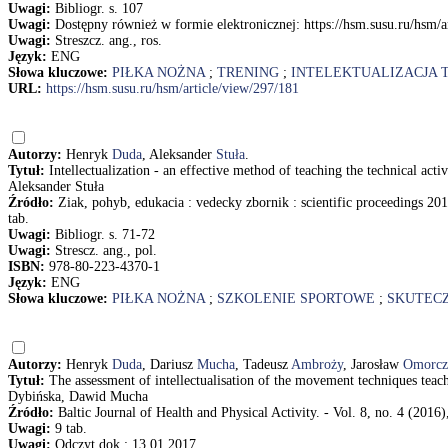
Uwagi:
Bibliogr. s. 107
Uwagi:
Dostępny również w formie elektronicznej: https://hsm.susu.ru/hsm/a
Uwagi:
Streszcz. ang., ros.
Język:
ENG
Słowa kluczowe:
PIŁKA NOŻNA
;
TRENING
;
INTELEKTUALIZACJA 
URL:
https://hsm.susu.ru/hsm/article/view/297/181
Autorzy:
Henryk
Duda
, Aleksander
Stuła
.
Tytuł:
Intellectualization - an effective method of teaching the technical ac
Aleksander Stuła
Źródło:
Ziak, pohyb, edukacia : vedecky zbornik : scientific proceedings 201
tab.
Uwagi:
Bibliogr. s. 71-72
Uwagi:
Strescz. ang., pol.
ISBN:
978-80-223-4370-1
Język:
ENG
Słowa kluczowe:
PIŁKA NOŻNA
;
SZKOLENIE SPORTOWE
;
SKUTEC
Autorzy:
Henryk
Duda
, Dariusz
Mucha
, Tadeusz
Ambroży
, Jarosław
Omorcz
Tytuł:
The assessment of intellectualisation of the movement techniques tea
Dybińska, Dawid Mucha
Źródło:
Baltic Journal of Health and Physical Activity. - Vol. 8, no. 4 (2016)
Uwagi:
9 tab.
Uwagi:
Odczyt dok.: 13.01.2017