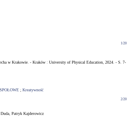
1/20
ha w Krakowie. - Kraków : University of Physical Education, 2024. - S. 7-
ESPOŁOWE
;
Kreatywność
2/20
k Duda, Patryk Kajderowicz