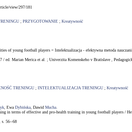
rticle/view/297/181
TRENINGU
;
PRZYGOTOWANIE
;
Kreatywność
tivities of young football players = Intelektualizacja - efektywna metoda nauc
7 / ed. Marian Merica et al. ; Univerzita Komenskeho v Bratislave , Pedagogick
ZNOŚĆ TRENINGU
;
INTELEKTUALIZACJA TRENINGU
;
Kreatywność
yk
, Ewa
Dybińska
, Dawid
Mucha
.
ching in terms of effective and pro-health training in young football player
, s. 56--68