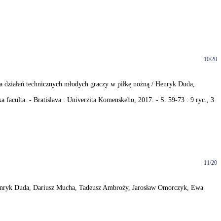
10/20
zania działań technicznych młodych graczy w piłkę nożną / Henryk Duda,
a faculta. - Bratislava : Univerzita Komenskeho, 2017. - S. 59-73 : 9 ryc., 3
11/20
s / Henryk Duda, Dariusz Mucha, Tadeusz Ambroży, Jarosław Omorczyk, Ewa