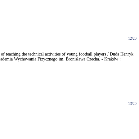
12/20
f teaching the technical activities of young football players / Duda Henryk
 Akademia Wychowania Fizycznego im. Bronisława Czecha. - Kraków :
13/20