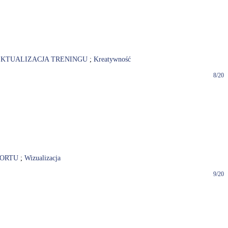
EKTUALIZACJA TRENINGU
;
Kreatywność
8/20
PORTU
;
Wizualizacja
9/20