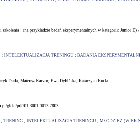
i szkolenia : (na przykładzie badań eksperymentalnych w kategorii: Junior E)
E
;
INTELEKTUALIZACJA TRENINGU
;
BADANIA EKSPERYMENTALN
/ Henryk Duda, Mateusz Kaczor, Ewa Dybińska, Katarzyna Kucia
a.pl/gicid/pdf/01.3001.0013.7803
;
TRENING
;
INTELEKTUALIZACJA TRENINGU
;
MŁODZIEŻ (WIEK 