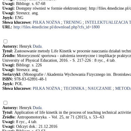
Uwagi:
Bibliogr. s. 67-68
Uwagi:
Dostępny również w formie elektronicznej: http://files.4medicine.p
Uwagi:
Streszcz. ang.
Język:
ENG
Słowa kluczowe:
PIŁKA NOŻNA
;
TRENING
;
INTELEKTUALIZACJA 
URL:
http://files.4medicine.pl/download.php?cfs_id=1800
Autorzy:
Henryk
Duda
.
Tytuł:
Zastosowanie metody Life Kinetik w procesie nauczania działań technic
Źródło:
Motoryczność sportowa - założenia teoretyczne i implikacje prakt
University of Physical Education, 2016. - S. 217-226 : 8 ryc., 4 tab.
Uwagi:
Bibliogr. s. 226
Uwagi:
Streszcz. ang.
Seria/cykl:
(Monografie / Akademia Wychowania Fizycznego im. Bronisława
ISBN:
978-83-62891-48-1
Język:
POL
Słowa kluczowe:
PIŁKA NOŻNA
;
TECHNIKA
;
NAUCZANIE
;
METOD
Autorzy:
Henryk
Duda
.
Tytuł:
Application of life kinetik in the process of teaching technical activi
Źródło:
Antropomotoryka. - Vol. 25, nr 71 (2015), s. 53--63
Uwagi:
8 ryc., 4 tab.
Uwagi:
Odczyt dok.: 21.12.2016