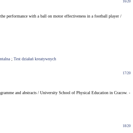
16/20
the performance with a ball on motor effectiveness in a football player /
ntalna
;
Test działań kreatywnych
17/20
gramme and abstracts / University School of Physical Education in Cracow. -
18/20