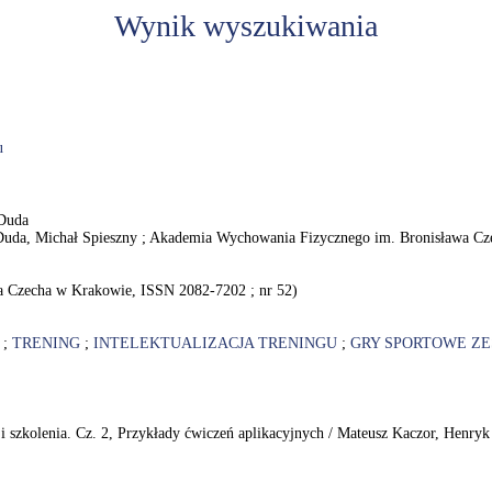
Wynik wyszukiwania
u
 Duda
Duda, Michał Spieszny ; Akademia Wychowania Fizycznego im. Bronisława Czec
a Czecha w Krakowie, ISSN 2082-7202 ; nr 52)
;
TRENING
;
INTELEKTUALIZACJA TRENINGU
;
GRY SPORTOWE Z
i szkolenia. Cz. 2, Przykłady ćwiczeń aplikacyjnych / Mateusz Kaczor, Henry