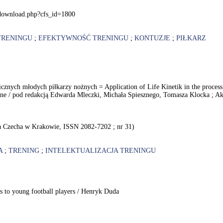
l/download.php?cfs_id=1800
TRENINGU
;
EFEKTYWNOŚĆ TRENINGU
;
KONTUZJE
;
PIŁKARZ
znych młodych piłkarzy nożnych = Application of Life Kinetik in the process o
yczne / pod redakcją Edwarda Mleczki, Michała Spiesznego, Tomasza Klocka ;
 Czecha w Krakowie, ISSN 2082-7202 ; nr 31)
A
;
TRENING
;
INTELEKTUALIZACJA TRENINGU
ties to young football players / Henryk Duda