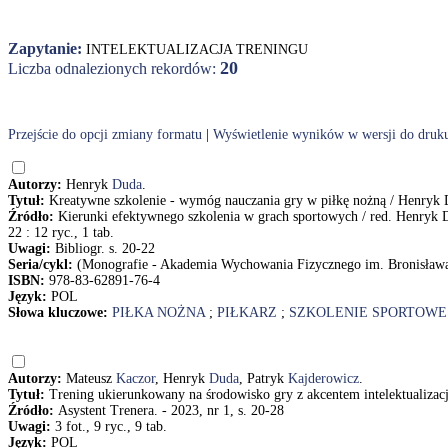
Zapytanie:
INTELEKTUALIZACJA TRENINGU
20
Liczba odnalezionych rekordów:
Przejście do opcji zmiany formatu
|
Wyświetlenie wyników w wersji do druk
Autorzy:
Henryk
Duda
.
Tytuł:
Kreatywne szkolenie - wymóg nauczania gry w piłkę nożną / Henryk
Źródło:
Kierunki efektywnego szkolenia w grach sportowych / red. Henryk 
22 : 12 ryc., 1 tab.
Uwagi:
Bibliogr. s. 20-22
Seria/cykl:
(Monografie - Akademia Wychowania Fizycznego im. Bronisław
ISBN:
978-83-62891-76-4
Język:
POL
Słowa kluczowe:
PIŁKA NOŻNA
;
PIŁKARZ
;
SZKOLENIE SPORTOWE
Autorzy:
Mateusz
Kaczor
, Henryk
Duda
, Patryk
Kajderowicz
.
Tytuł:
Trening ukierunkowany na środowisko gry z akcentem intelektualizacj
Źródło:
Asystent Trenera. - 2023, nr 1, s. 20-28
Uwagi:
3 fot., 9 ryc., 9 tab.
Język:
POL