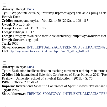
Autorzy:
Henryk
Duda
.
Tytuł:
Wpływ intelektualnej instrukcji usprawniającej działanie z piłką na sku
Henryk Duda
Źródło:
Antropomotoryka. - Vol. 22, nr 59 (2012), s. 109--117
Uwagi:
3 ryc., 3 tab.
Uwagi:
Odczyt dok. 11.03.2013
Uwagi:
Bibliogr. s. 117
Uwagi:
Dostępny również w formie elektronicznej: htttp://wydawnictwa.awf
Uwagi:
Streszcz. ang., pol.
Język:
POL
Słowa kluczowe:
INTELEKTUALIZACJA TRENINGU
;
PIŁKA NOŻNA
URL:
tp://wydawnictwa.awf.krakow.pl/pdf/ant59_2012_full.pdf
Autorzy:
Henryk
Duda
.
Tytuł:
Evaluation intellectualisation teaching movement techniques in terms 
Źródło:
12th International Scientific Conference of Sport Kinetics 2011 "P
Krakow : University School of Physical Education, [2011]. - S. 76
ISBN:
978-83-62891-05-4
Impreza:
International Scientific Conference of Sport Kinetics "Present a
Język:
ENG
Słowa kluczowe:
TRENING SPORTOWY
;
INTELEKTUALIZACJA TRE