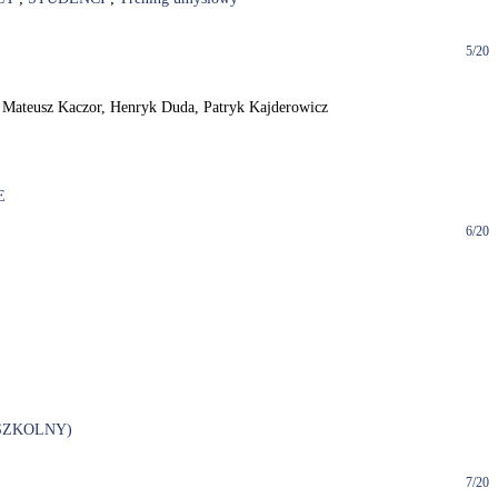
5/20
 / Mateusz Kaczor, Henryk Duda, Patryk Kajderowicz
E
6/20
SZKOLNY)
7/20