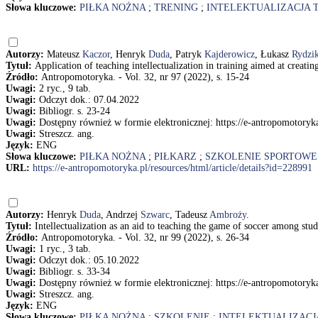
Słowa kluczowe:
PIŁKA NOŻNA
;
TRENING
;
INTELEKTUALIZACJA 
Autorzy:
Mateusz
Kaczor
, Henryk
Duda
, Patryk
Kajderowicz
, Łukasz
Rydzi
Tytuł:
Application of teaching intellectualization in training aimed at cr
Źródło:
Antropomotoryka. - Vol. 32, nr 97 (2022), s. 15-24
Uwagi:
2 ryc., 9 tab.
Uwagi:
Odczyt dok.: 07.04.2022
Uwagi:
Bibliogr. s. 23-24
Uwagi:
Dostępny również w formie elektronicznej: https://e-antropomotoryka
Uwagi:
Streszcz. ang.
Język:
ENG
Słowa kluczowe:
PIŁKA NOŻNA
;
PIŁKARZ
;
SZKOLENIE SPORTOWE
URL:
https://e-antropomotoryka.pl/resources/html/article/details?id=228991
Autorzy:
Henryk
Duda
, Andrzej
Szwarc
, Tadeusz
Ambroży
.
Tytuł:
Intellectualization as an aid to teaching the game of soccer among st
Źródło:
Antropomotoryka. - Vol. 32, nr 99 (2022), s. 26-34
Uwagi:
1 ryc., 3 tab.
Uwagi:
Odczyt dok.: 05.10.2022
Uwagi:
Bibliogr. s. 33-34
Uwagi:
Dostępny również w formie elektronicznej: https://e-antropomotoryka
Uwagi:
Streszcz. ang.
Język:
ENG
Słowa kluczowe:
PIŁKA NOŻNA
;
SZKOLENIE
;
INTELEKTUALIZACJ