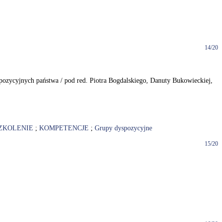
14/20
pozycyjnych państwa / pod red. Piotra Bogdalskiego, Danuty Bukowieckiej,
ZKOLENIE
;
KOMPETENCJE
;
Grupy dyspozycyjne
15/20