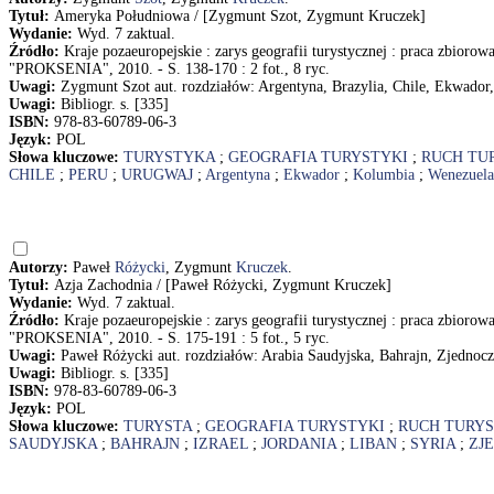
Tytuł:
Ameryka Południowa / [Zygmunt Szot, Zygmunt Kruczek]
Wydanie:
Wyd. 7 zaktual.
Źródło:
Kraje pozaeuropejskie : zarys geografii turystycznej : praca zbioro
"PROKSENIA", 2010. - S. 138-170 : 2 fot., 8 ryc.
Uwagi:
Zygmunt Szot aut. rozdziałów: Argentyna, Brazylia, Chile, Ekwador
Uwagi:
Bibliogr. s. [335]
ISBN:
978-83-60789-06-3
Język:
POL
Słowa kluczowe:
TURYSTYKA
;
GEOGRAFIA TURYSTYKI
;
RUCH TU
CHILE
;
PERU
;
URUGWAJ
;
Argentyna
;
Ekwador
;
Kolumbia
;
Wenezuela
Autorzy:
Paweł
Różycki
, Zygmunt
Kruczek
.
Tytuł:
Azja Zachodnia / [Paweł Różycki, Zygmunt Kruczek]
Wydanie:
Wyd. 7 zaktual.
Źródło:
Kraje pozaeuropejskie : zarys geografii turystycznej : praca zbioro
"PROKSENIA", 2010. - S. 175-191 : 5 fot., 5 ryc.
Uwagi:
Paweł Różycki aut. rozdziałów: Arabia Saudyjska, Bahrajn, Zjednocz
Uwagi:
Bibliogr. s. [335]
ISBN:
978-83-60789-06-3
Język:
POL
Słowa kluczowe:
TURYSTA
;
GEOGRAFIA TURYSTYKI
;
RUCH TURY
SAUDYJSKA
;
BAHRAJN
;
IZRAEL
;
JORDANIA
;
LIBAN
;
SYRIA
;
ZJ