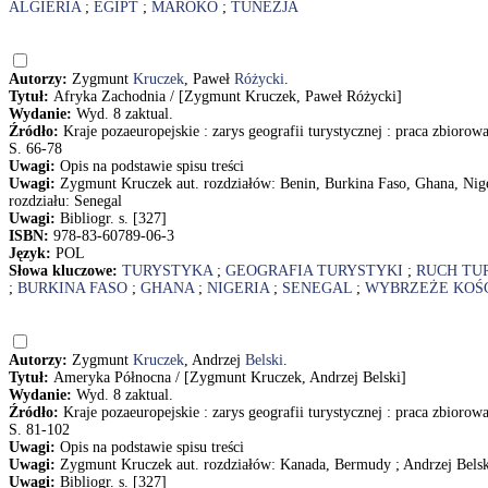
ALGIERIA
;
EGIPT
;
MAROKO
;
TUNEZJA
Autorzy:
Zygmunt
Kruczek
, Paweł
Różycki
.
Tytuł:
Afryka Zachodnia / [Zygmunt Kruczek, Paweł Różycki]
Wydanie:
Wyd. 8 zaktual.
Źródło:
Kraje pozaeuropejskie : zarys geografii turystycznej : praca zbiorow
S. 66-78
Uwagi:
Opis na podstawie spisu treści
Uwagi:
Zygmunt Kruczek aut. rozdziałów: Benin, Burkina Faso, Ghana, Nige
rozdziału: Senegal
Uwagi:
Bibliogr. s. [327]
ISBN:
978-83-60789-06-3
Język:
POL
Słowa kluczowe:
TURYSTYKA
;
GEOGRAFIA TURYSTYKI
;
RUCH TU
;
BURKINA FASO
;
GHANA
;
NIGERIA
;
SENEGAL
;
WYBRZEŻE KOŚC
Autorzy:
Zygmunt
Kruczek
, Andrzej
Belski
.
Tytuł:
Ameryka Północna / [Zygmunt Kruczek, Andrzej Belski]
Wydanie:
Wyd. 8 zaktual.
Źródło:
Kraje pozaeuropejskie : zarys geografii turystycznej : praca zbiorow
S. 81-102
Uwagi:
Opis na podstawie spisu treści
Uwagi:
Zygmunt Kruczek aut. rozdziałów: Kanada, Bermudy ; Andrzej Belsk
Uwagi:
Bibliogr. s. [327]