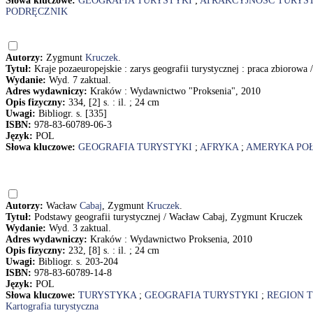
Słowa kluczowe:
GEOGRAFIA TURYSTYKI
;
ATRAKCYJNOŚĆ TURYS
PODRĘCZNIK
Autorzy:
Zygmunt
Kruczek
.
Tytuł:
Kraje pozaeuropejskie : zarys geografii turystycznej : praca zbiorowa 
Wydanie:
Wyd. 7 zaktual.
Adres wydawniczy:
Kraków : Wydawnictwo "Proksenia", 2010
Opis fizyczny:
334, [2] s. : il. ; 24 cm
Uwagi:
Bibliogr. s. [335]
ISBN:
978-83-60789-06-3
Język:
POL
Słowa kluczowe:
GEOGRAFIA TURYSTYKI
;
AFRYKA
;
AMERYKA PO
Autorzy:
Wacław
Cabaj
, Zygmunt
Kruczek
.
Tytuł:
Podstawy geografii turystycznej / Wacław Cabaj, Zygmunt Kruczek
Wydanie:
Wyd. 3 zaktual.
Adres wydawniczy:
Kraków : Wydawnictwo Proksenia, 2010
Opis fizyczny:
232, [8] s. : il. ; 24 cm
Uwagi:
Bibliogr. s. 203-204
ISBN:
978-83-60789-14-8
Język:
POL
Słowa kluczowe:
TURYSTYKA
;
GEOGRAFIA TURYSTYKI
;
REGION 
Kartografia turystyczna