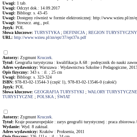
Uwagi:
1 tab.
Uwagi:
Odczyt dok.: 14.09.2017
Uwagi:
Bibliogr. s. 43-45
Uwagi:
Dostępny również w formie elektronicznej: http://www.wzieu.pl/zn/e
Uwagi:
Streszcz. ang., pol.
Język:
POL
Słowa kluczowe:
TURYSTYKA
;
DEFINICJA
;
REGION TURYSTYCZNY
URL:
http://www.wzieu.pl/zn/ept/37/ept37n.pdf
Autorzy:
Zygmunt
Kruczek
.
Tytuł:
Geografia turystyczna : kwalifikacja A.68 : podręcznik do nauki zaw
Adres wydawniczy:
Warszawa : Wydawnictwa Szkolne i Pedagogiczne, 201
Opis fizyczny:
343 s. : il. ; 25 cm
Uwagi:
Bibliogr. s. 323-324
ISBN:
978-83-02-13544-3 (część 1), 978-83-02-13546-0 (całość)
Język:
POL
Słowa kluczowe:
GEOGRAFIA TURYSTYKI
;
WALORY TURYSTYCZN
TURYSTYCZNE
;
POLSKA
;
ŚWIAT
Autorzy:
Zygmunt
Kruczek
.
Tytuł:
Kraje pozaeuropejskie : zarys geografii turystycznej : praca zbiorowa 
Wydanie:
Wyd. 8 zaktual.
Adres wydawniczy:
Kraków : Proksenia, 2011
Opis fizyczny:
326, [1] s. : il. ; 24 cm