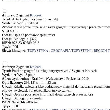
Autorzy:
Zygmunt
Kruczek
.
Tytuł:
Antarktyda / [Zygmunt Kruczek]
Wydanie:
Wyd. 8 zaktual.
Źródło:
Kraje pozaeuropejskie : zarys geografii turystycznej : praca zbiorow
S. 313-316
Uwagi:
Opis na podstawie spisu treści
Uwagi:
Bibliogr. s. [327]
ISBN:
978-83-60789-06-3
Język:
POL
Słowa kluczowe:
TURYSTYKA
;
GEOGRAFIA TURYSTYKI
;
REGION 
Autorzy:
Zygmunt
Kruczek
.
Tytuł:
Polska : geografia atrakcji turystycznych / Zygmunt Kruczek
Wydanie:
Wyd. 8 popr.
Adres wydawniczy:
Kraków : Wydawnictwo Proksenia, 2010
Opis fizyczny:
296, [2] s. : il. ; 23 cm
Uwagi:
Książka zalecana jako podstawowy materiał do nauczania przedmiotu
pilotów wycieczek i przewodników turystycznych
Uwagi:
Opis na podstawie informacji dostarczonych przez autora
Uwagi:
Bibliogr. przy rozdz.
ISBN:
978-83-60789-07-0
Język:
POL