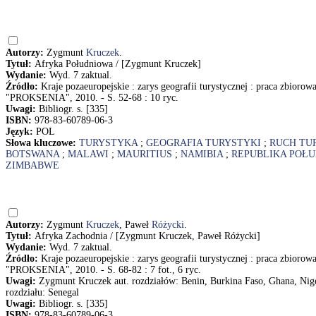
Autorzy:
Zygmunt
Kruczek
.
Tytuł:
Afryka Południowa / [Zygmunt Kruczek]
Wydanie:
Wyd. 7 zaktual.
Źródło:
Kraje pozaeuropejskie : zarys geografii turystycznej : praca zbioro
"PROKSENIA", 2010. - S. 52-68 : 10 ryc.
Uwagi:
Bibliogr. s. [335]
ISBN:
978-83-60789-06-3
Język:
POL
Słowa kluczowe:
TURYSTYKA
;
GEOGRAFIA TURYSTYKI
;
RUCH TU
BOTSWANA
;
MALAWI
;
MAURITIUS
;
NAMIBIA
;
REPUBLIKA POŁU
ZIMBABWE
Autorzy:
Zygmunt
Kruczek
, Paweł
Różycki
.
Tytuł:
Afryka Zachodnia / [Zygmunt Kruczek, Paweł Różycki]
Wydanie:
Wyd. 7 zaktual.
Źródło:
Kraje pozaeuropejskie : zarys geografii turystycznej : praca zbioro
"PROKSENIA", 2010. - S. 68-82 : 7 fot., 6 ryc.
Uwagi:
Zygmunt Kruczek aut. rozdziałów: Benin, Burkina Faso, Ghana, Nige
rozdziału: Senegal
Uwagi:
Bibliogr. s. [335]
ISBN:
978-83-60789-06-3