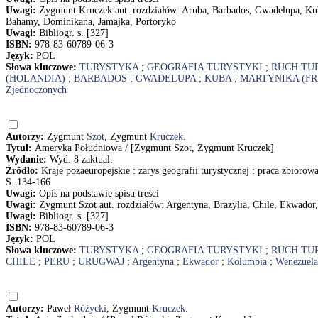
Uwagi:
Zygmunt Kruczek aut. rozdziałów: Aruba, Barbados, Gwadelupa, Ku
Bahamy, Dominikana, Jamajka, Portoryko
Uwagi:
Bibliogr. s. [327]
ISBN:
978-83-60789-06-3
Język:
POL
Słowa kluczowe:
TURYSTYKA
;
GEOGRAFIA TURYSTYKI
;
RUCH TU
(HOLANDIA)
;
BARBADOS
;
GWADELUPA
;
KUBA
;
MARTYNIKA (FR
Zjednoczonych
Autorzy:
Zygmunt
Szot
, Zygmunt
Kruczek
.
Tytuł:
Ameryka Południowa / [Zygmunt Szot, Zygmunt Kruczek]
Wydanie:
Wyd. 8 zaktual.
Źródło:
Kraje pozaeuropejskie : zarys geografii turystycznej : praca zbiorow
S. 134-166
Uwagi:
Opis na podstawie spisu treści
Uwagi:
Zygmunt Szot aut. rozdziałów: Argentyna, Brazylia, Chile, Ekwador
Uwagi:
Bibliogr. s. [327]
ISBN:
978-83-60789-06-3
Język:
POL
Słowa kluczowe:
TURYSTYKA
;
GEOGRAFIA TURYSTYKI
;
RUCH TU
CHILE
;
PERU
;
URUGWAJ
;
Argentyna
;
Ekwador
;
Kolumbia
;
Wenezuela
Autorzy:
Paweł
Różycki
, Zygmunt
Kruczek
.