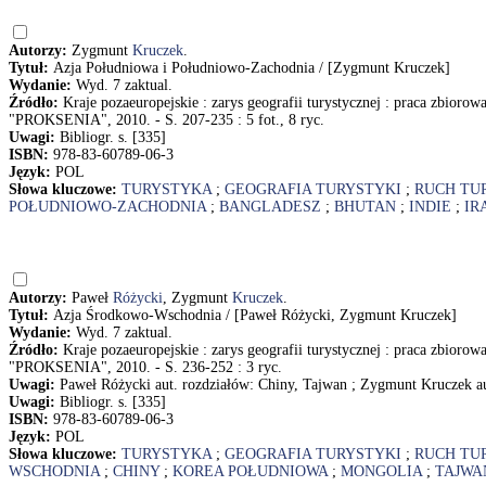
Autorzy:
Zygmunt
Kruczek
.
Tytuł:
Azja Południowa i Południowo-Zachodnia / [Zygmunt Kruczek]
Wydanie:
Wyd. 7 zaktual.
Źródło:
Kraje pozaeuropejskie : zarys geografii turystycznej : praca zbioro
"PROKSENIA", 2010. - S. 207-235 : 5 fot., 8 ryc.
Uwagi:
Bibliogr. s. [335]
ISBN:
978-83-60789-06-3
Język:
POL
Słowa kluczowe:
TURYSTYKA
;
GEOGRAFIA TURYSTYKI
;
RUCH TU
POŁUDNIOWO-ZACHODNIA
;
BANGLADESZ
;
BHUTAN
;
INDIE
;
IR
Autorzy:
Paweł
Różycki
, Zygmunt
Kruczek
.
Tytuł:
Azja Środkowo-Wschodnia / [Paweł Różycki, Zygmunt Kruczek]
Wydanie:
Wyd. 7 zaktual.
Źródło:
Kraje pozaeuropejskie : zarys geografii turystycznej : praca zbioro
"PROKSENIA", 2010. - S. 236-252 : 3 ryc.
Uwagi:
Paweł Różycki aut. rozdziałów: Chiny, Tajwan ; Zygmunt Kruczek a
Uwagi:
Bibliogr. s. [335]
ISBN:
978-83-60789-06-3
Język:
POL
Słowa kluczowe:
TURYSTYKA
;
GEOGRAFIA TURYSTYKI
;
RUCH TU
WSCHODNIA
;
CHINY
;
KOREA POŁUDNIOWA
;
MONGOLIA
;
TAJWA