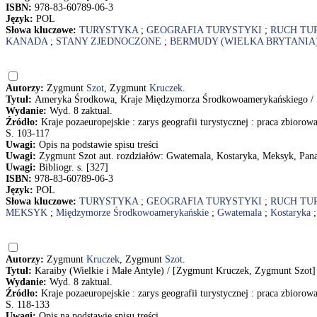
ISBN:
978-83-60789-06-3
Język:
POL
Słowa kluczowe:
TURYSTYKA
;
GEOGRAFIA TURYSTYKI
;
RUCH TU
KANADA
;
STANY ZJEDNOCZONE
;
BERMUDY (WIELKA BRYTANIA
Autorzy:
Zygmunt
Szot
, Zygmunt
Kruczek
.
Tytuł:
Ameryka Środkowa, Kraje Międzymorza Środkowoamerykańskiego / 
Wydanie:
Wyd. 8 zaktual.
Źródło:
Kraje pozaeuropejskie : zarys geografii turystycznej : praca zbiorow
S. 103-117
Uwagi:
Opis na podstawie spisu treści
Uwagi:
Zygmunt Szot aut. rozdziałów: Gwatemala, Kostaryka, Meksyk, Pana
Uwagi:
Bibliogr. s. [327]
ISBN:
978-83-60789-06-3
Język:
POL
Słowa kluczowe:
TURYSTYKA
;
GEOGRAFIA TURYSTYKI
;
RUCH TU
MEKSYK
;
Międzymorze Środkowoamerykańskie
;
Gwatemala
;
Kostaryka
Autorzy:
Zygmunt
Kruczek
, Zygmunt
Szot
.
Tytuł:
Karaiby (Wielkie i Małe Antyle) / [Zygmunt Kruczek, Zygmunt Szot]
Wydanie:
Wyd. 8 zaktual.
Źródło:
Kraje pozaeuropejskie : zarys geografii turystycznej : praca zbiorow
S. 118-133
Uwagi:
Opis na podstawie spisu treści