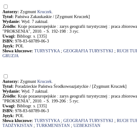
Autorzy:
Zygmunt
Kruczek
.
Tytuł:
Państwa Zakaukaskie / [Zygmunt Kruczek]
Wydanie:
Wyd. 7 zaktual.
Źródło:
Kraje pozaeuropejskie : zarys geografii turystycznej : praca zbioro
"PROKSENIA", 2010. - S. 192-198 : 3 ryc.
Uwagi:
Bibliogr. s. [335]
ISBN:
978-83-60789-06-3
Język:
POL
Słowa kluczowe:
TURYSTYKA
;
GEOGRAFIA TURYSTYKI
;
RUCH TU
GRUZJA
Autorzy:
Zygmunt
Kruczek
.
Tytuł:
Poradzieckie Państwa Środkowoazjatyckie / [Zygmunt Kruczek]
Wydanie:
Wyd. 7 zaktual.
Źródło:
Kraje pozaeuropejskie : zarys geografii turystycznej : praca zbioro
"PROKSENIA", 2010. - S. 199-206 : 5 ryc.
Uwagi:
Bibliogr. s. [335]
ISBN:
978-83-60789-06-3
Język:
POL
Słowa kluczowe:
TURYSTYKA
;
GEOGRAFIA TURYSTYKI
;
RUCH TU
TADŻYKISTAN
;
TURKMENISTAN
;
UZBEKISTAN