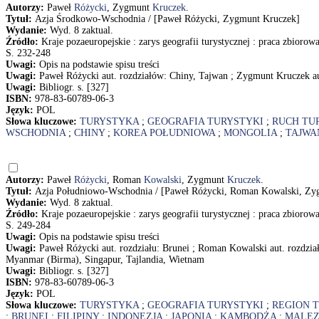
Autorzy:
Paweł
Różycki
, Zygmunt
Kruczek
.
Tytuł:
Azja Środkowo-Wschodnia / [Paweł Różycki, Zygmunt Kruczek]
Wydanie:
Wyd. 8 zaktual.
Źródło:
Kraje pozaeuropejskie : zarys geografii turystycznej : praca zbiorow
S. 232-248
Uwagi:
Opis na podstawie spisu treści
Uwagi:
Paweł Różycki aut. rozdziałów: Chiny, Tajwan ; Zygmunt Kruczek a
Uwagi:
Bibliogr. s. [327]
ISBN:
978-83-60789-06-3
Język:
POL
Słowa kluczowe:
TURYSTYKA
;
GEOGRAFIA TURYSTYKI
;
RUCH TU
WSCHODNIA
;
CHINY
;
KOREA POŁUDNIOWA
;
MONGOLIA
;
TAJWA
Autorzy:
Paweł
Różycki
, Roman
Kowalski
, Zygmunt
Kruczek
.
Tytuł:
Azja Południowo-Wschodnia / [Paweł Różycki, Roman Kowalski, Zy
Wydanie:
Wyd. 8 zaktual.
Źródło:
Kraje pozaeuropejskie : zarys geografii turystycznej : praca zbiorow
S. 249-284
Uwagi:
Opis na podstawie spisu treści
Uwagi:
Paweł Różycki aut. rozdziału: Brunei ; Roman Kowalski aut. rozdzia
Myanmar (Birma), Singapur, Tajlandia, Wietnam
Uwagi:
Bibliogr. s. [327]
ISBN:
978-83-60789-06-3
Język:
POL
Słowa kluczowe:
TURYSTYKA
;
GEOGRAFIA TURYSTYKI
;
REGION 
;
BRUNEI
;
FILIPINY
;
INDONEZJA
;
JAPONIA
;
KAMBODŻA
;
MALEZ