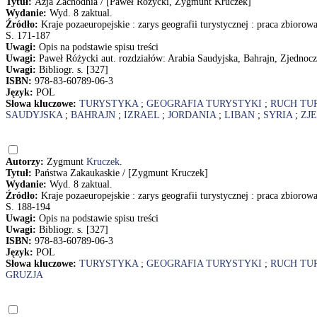
Tytuł:
Azja Zachodnia / [Paweł Różycki, Zygmunt Kruczek]
Wydanie:
Wyd. 8 zaktual.
Źródło:
Kraje pozaeuropejskie : zarys geografii turystycznej : praca zbiorow
S. 171-187
Uwagi:
Opis na podstawie spisu treści
Uwagi:
Paweł Różycki aut. rozdziałów: Arabia Saudyjska, Bahrajn, Zjednocz
Uwagi:
Bibliogr. s. [327]
ISBN:
978-83-60789-06-3
Język:
POL
Słowa kluczowe:
TURYSTYKA
;
GEOGRAFIA TURYSTYKI
;
RUCH TU
SAUDYJSKA
;
BAHRAJN
;
IZRAEL
;
JORDANIA
;
LIBAN
;
SYRIA
;
ZJ
Autorzy:
Zygmunt
Kruczek
.
Tytuł:
Państwa Zakaukaskie / [Zygmunt Kruczek]
Wydanie:
Wyd. 8 zaktual.
Źródło:
Kraje pozaeuropejskie : zarys geografii turystycznej : praca zbiorow
S. 188-194
Uwagi:
Opis na podstawie spisu treści
Uwagi:
Bibliogr. s. [327]
ISBN:
978-83-60789-06-3
Język:
POL
Słowa kluczowe:
TURYSTYKA
;
GEOGRAFIA TURYSTYKI
;
RUCH TU
GRUZJA