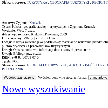
Słowa kluczowe:
TURYSTYKA
;
GEOGRAFIA TURYSTYKI
;
REGION 
Autorzy:
Zygmunt
Kruczek
.
Tytuł:
Polska : geografia atrakcji turystycznych / Zygmunt Kruczek
Wydanie:
Wyd. 7 uzup.
Adres wydawniczy:
Kraków : Proksenia, 2009
Opis fizyczny:
296, [2] s. : il. ; 23 cm
Uwagi:
Książka zalecana jako podstawowy materiał do nauczania przedmiotu
pilotów wycieczek i przewodników turystycznych
Uwagi:
Opis na podstawie informacji dostarczonych przez autora
Uwagi:
Bibliogr. przy rozdz.
ISBN:
978-83-60789-07-0
Język:
POL
Słowa kluczowe:
GEOGRAFIA TURYSTYKI
;
ATRAKCYJNOŚĆ TURYS
PODRĘCZNIK
Wyświetl ponownie stosując format:
Nowe wyszukiwanie