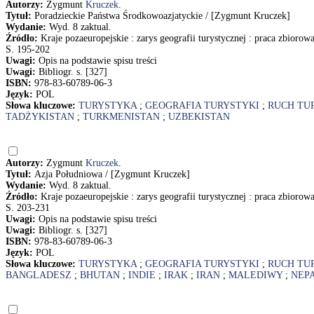
Autorzy:
Zygmunt
Kruczek
.
Tytuł:
Poradzieckie Państwa Środkowoazjatyckie / [Zygmunt Kruczek]
Wydanie:
Wyd. 8 zaktual.
Źródło:
Kraje pozaeuropejskie : zarys geografii turystycznej : praca zbiorow
S. 195-202
Uwagi:
Opis na podstawie spisu treści
Uwagi:
Bibliogr. s. [327]
ISBN:
978-83-60789-06-3
Język:
POL
Słowa kluczowe:
TURYSTYKA
;
GEOGRAFIA TURYSTYKI
;
RUCH TU
TADŻYKISTAN
;
TURKMENISTAN
;
UZBEKISTAN
Autorzy:
Zygmunt
Kruczek
.
Tytuł:
Azja Południowa / [Zygmunt Kruczek]
Wydanie:
Wyd. 8 zaktual.
Źródło:
Kraje pozaeuropejskie : zarys geografii turystycznej : praca zbiorow
S. 203-231
Uwagi:
Opis na podstawie spisu treści
Uwagi:
Bibliogr. s. [327]
ISBN:
978-83-60789-06-3
Język:
POL
Słowa kluczowe:
TURYSTYKA
;
GEOGRAFIA TURYSTYKI
;
RUCH TU
BANGLADESZ
;
BHUTAN
;
INDIE
;
IRAK
;
IRAN
;
MALEDIWY
;
NEP