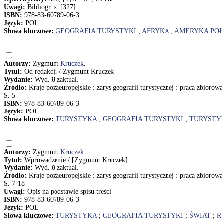
Uwagi:
Bibliogr. s. [327]
ISBN:
978-83-60789-06-3
Język:
POL
Słowa kluczowe:
GEOGRAFIA TURYSTYKI
;
AFRYKA
;
AMERYKA PO
Autorzy:
Zygmunt
Kruczek
.
Tytuł:
Od redakcji / Zygmunt Kruczek
Wydanie:
Wyd. 8 zaktual.
Źródło:
Kraje pozaeuropejskie : zarys geografii turystycznej : praca zbiorow
S. 5
ISBN:
978-83-60789-06-3
Język:
POL
Słowa kluczowe:
TURYSTYKA
;
GEOGRAFIA TURYSTYKI
;
TURYSTY
Autorzy:
Zygmunt
Kruczek
.
Tytuł:
Wprowadzenie / [Zygmunt Kruczek]
Wydanie:
Wyd. 8 zaktual.
Źródło:
Kraje pozaeuropejskie : zarys geografii turystycznej : praca zbiorow
S. 7-18
Uwagi:
Opis na podstawie spisu treści
ISBN:
978-83-60789-06-3
Język:
POL
Słowa kluczowe:
TURYSTYKA
;
GEOGRAFIA TURYSTYKI
;
ŚWIAT
;
R