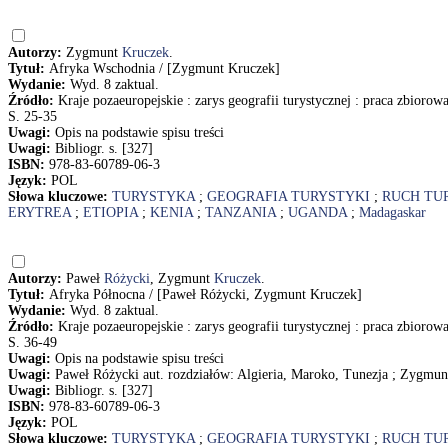
Autorzy:
Zygmunt
Kruczek
.
Tytuł:
Afryka Wschodnia / [Zygmunt Kruczek]
Wydanie:
Wyd. 8 zaktual.
Źródło:
Kraje pozaeuropejskie : zarys geografii turystycznej : praca zbiorow
S. 25-35
Uwagi:
Opis na podstawie spisu treści
Uwagi:
Bibliogr. s. [327]
ISBN:
978-83-60789-06-3
Język:
POL
Słowa kluczowe:
TURYSTYKA
;
GEOGRAFIA TURYSTYKI
;
RUCH TU
ERYTREA
;
ETIOPIA
;
KENIA
;
TANZANIA
;
UGANDA
;
Madagaskar
Autorzy:
Paweł
Różycki
, Zygmunt
Kruczek
.
Tytuł:
Afryka Północna / [Paweł Różycki, Zygmunt Kruczek]
Wydanie:
Wyd. 8 zaktual.
Źródło:
Kraje pozaeuropejskie : zarys geografii turystycznej : praca zbiorow
S. 36-49
Uwagi:
Opis na podstawie spisu treści
Uwagi:
Paweł Różycki aut. rozdziałów: Algieria, Maroko, Tunezja ; Zygmunt
Uwagi:
Bibliogr. s. [327]
ISBN:
978-83-60789-06-3
Język:
POL
Słowa kluczowe:
TURYSTYKA
;
GEOGRAFIA TURYSTYKI
;
RUCH TU