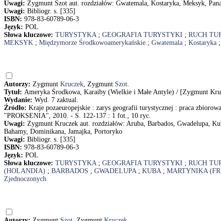
Uwagi:
Zygmunt Szot aut. rozdziałów: Gwatemala, Kostaryka, Meksyk, Pana
Uwagi:
Bibliogr. s. [335]
ISBN:
978-83-60789-06-3
Język:
POL
Słowa kluczowe:
TURYSTYKA
;
GEOGRAFIA TURYSTYKI
;
RUCH TU
MEKSYK
;
Międzymorze Środkowoamerykańskie
;
Gwatemala
;
Kostaryka
Autorzy:
Zygmunt
Kruczek
, Zygmunt
Szot
.
Tytuł:
Ameryka Środkowa, Karaiby (Wielkie i Małe Antyle) / [Zygmunt Kr
Wydanie:
Wyd. 7 zaktual.
Źródło:
Kraje pozaeuropejskie : zarys geografii turystycznej : praca zbioro
"PROKSENIA", 2010. - S. 122-137 : 1 fot., 10 ryc.
Uwagi:
Zygmunt Kruczek aut. rozdziałów: Aruba, Barbados, Gwadelupa, Ku
Bahamy, Dominikana, Jamajka, Portoryko
Uwagi:
Bibliogr. s. [335]
ISBN:
978-83-60789-06-3
Język:
POL
Słowa kluczowe:
TURYSTYKA
;
GEOGRAFIA TURYSTYKI
;
RUCH TU
(HOLANDIA)
;
BARBADOS
;
GWADELUPA
;
KUBA
;
MARTYNIKA (FR
Zjednoczonych
Autorzy:
Zygmunt
Szot
, Zygmunt
Kruczek
.