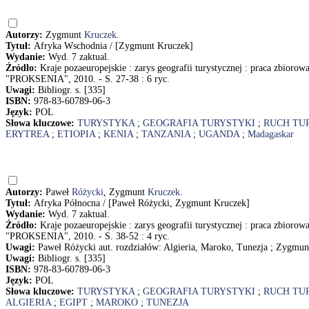
Autorzy:
Zygmunt
Kruczek
.
Tytuł:
Afryka Wschodnia / [Zygmunt Kruczek]
Wydanie:
Wyd. 7 zaktual.
Źródło:
Kraje pozaeuropejskie : zarys geografii turystycznej : praca zbioro
"PROKSENIA", 2010. - S. 27-38 : 6 ryc.
Uwagi:
Bibliogr. s. [335]
ISBN:
978-83-60789-06-3
Język:
POL
Słowa kluczowe:
TURYSTYKA
;
GEOGRAFIA TURYSTYKI
;
RUCH TU
ERYTREA
;
ETIOPIA
;
KENIA
;
TANZANIA
;
UGANDA
;
Madagaskar
Autorzy:
Paweł
Różycki
, Zygmunt
Kruczek
.
Tytuł:
Afryka Północna / [Paweł Różycki, Zygmunt Kruczek]
Wydanie:
Wyd. 7 zaktual.
Źródło:
Kraje pozaeuropejskie : zarys geografii turystycznej : praca zbioro
"PROKSENIA", 2010. - S. 38-52 : 4 ryc.
Uwagi:
Paweł Różycki aut. rozdziałów: Algieria, Maroko, Tunezja ; Zygmunt
Uwagi:
Bibliogr. s. [335]
ISBN:
978-83-60789-06-3
Język:
POL
Słowa kluczowe:
TURYSTYKA
;
GEOGRAFIA TURYSTYKI
;
RUCH TU
ALGIERIA
;
EGIPT
;
MAROKO
;
TUNEZJA