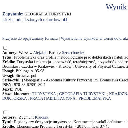
Wynik
Zapytanie:
GEOGRAFIA TURYSTYKI
41
Liczba odnalezionych rekordów:
Przejście do opcji zmiany formatu
|
Wyświetlenie wyników w wersji do druk
Autorzy:
Wiesław
Alejziak
, Bartosz
Szczechowicz
.
Tytuł:
Problematyka oraz profile metodologiczne prac doktorskich i habilita
Źródło:
Turystyka i rekreacja - przeszłość, teraźniejszość, przyszłość / p
Bronisława Czecha w Krakowie. - Kraków : University of Physical Culture, 20
Uwagi:
Bibliogr. s. 95-98
Uwagi:
Streszcz. pol.
Seria/cykl:
(Monografie - Akademia Kultury Fizycznej im. Bronisława Czec
ISBN:
978-83-62891-80-1
Język:
POL
Słowa kluczowe:
TURYSTYKA
;
GEOGRAFIA TURYSTYKI
;
KRAJOZ
DOKTORSKA
;
PRACA HABILITACYJNA
;
PROBLEMATYKA
Autorzy:
Zygmunt
Kruczek
.
Tytuł:
Regiony czy destynacje turystyczne. Kontrowersje wokół definiowani
Źródło:
Ekonomiczne Problemy Turystyki. - 2017, nr 1, s. 37-45