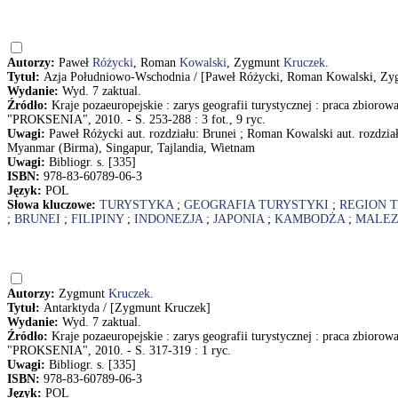
Autorzy:
Paweł
Różycki
, Roman
Kowalski
, Zygmunt
Kruczek
.
Tytuł:
Azja Południowo-Wschodnia / [Paweł Różycki, Roman Kowalski, Zy
Wydanie:
Wyd. 7 zaktual.
Źródło:
Kraje pozaeuropejskie : zarys geografii turystycznej : praca zbioro
"PROKSENIA", 2010. - S. 253-288 : 3 fot., 9 ryc.
Uwagi:
Paweł Różycki aut. rozdziału: Brunei ; Roman Kowalski aut. rozdzia
Myanmar (Birma), Singapur, Tajlandia, Wietnam
Uwagi:
Bibliogr. s. [335]
ISBN:
978-83-60789-06-3
Język:
POL
Słowa kluczowe:
TURYSTYKA
;
GEOGRAFIA TURYSTYKI
;
REGION 
;
BRUNEI
;
FILIPINY
;
INDONEZJA
;
JAPONIA
;
KAMBODŻA
;
MALEZ
Autorzy:
Zygmunt
Kruczek
.
Tytuł:
Antarktyda / [Zygmunt Kruczek]
Wydanie:
Wyd. 7 zaktual.
Źródło:
Kraje pozaeuropejskie : zarys geografii turystycznej : praca zbioro
"PROKSENIA", 2010. - S. 317-319 : 1 ryc.
Uwagi:
Bibliogr. s. [335]
ISBN:
978-83-60789-06-3
Język:
POL