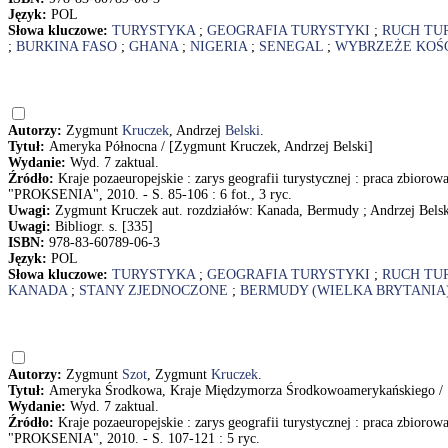
Język:
POL
Słowa kluczowe:
TURYSTYKA
;
GEOGRAFIA TURYSTYKI
;
RUCH TU
;
BURKINA FASO
;
GHANA
;
NIGERIA
;
SENEGAL
;
WYBRZEŻE KOŚC
Autorzy:
Zygmunt
Kruczek
, Andrzej
Belski
.
Tytuł:
Ameryka Północna / [Zygmunt Kruczek, Andrzej Belski]
Wydanie:
Wyd. 7 zaktual.
Źródło:
Kraje pozaeuropejskie : zarys geografii turystycznej : praca zbioro
"PROKSENIA", 2010. - S. 85-106 : 6 fot., 3 ryc.
Uwagi:
Zygmunt Kruczek aut. rozdziałów: Kanada, Bermudy ; Andrzej Belsk
Uwagi:
Bibliogr. s. [335]
ISBN:
978-83-60789-06-3
Język:
POL
Słowa kluczowe:
TURYSTYKA
;
GEOGRAFIA TURYSTYKI
;
RUCH TU
KANADA
;
STANY ZJEDNOCZONE
;
BERMUDY (WIELKA BRYTANIA
Autorzy:
Zygmunt
Szot
, Zygmunt
Kruczek
.
Tytuł:
Ameryka Środkowa, Kraje Międzymorza Środkowoamerykańskiego / 
Wydanie:
Wyd. 7 zaktual.
Źródło:
Kraje pozaeuropejskie : zarys geografii turystycznej : praca zbioro
"PROKSENIA", 2010. - S. 107-121 : 5 ryc.