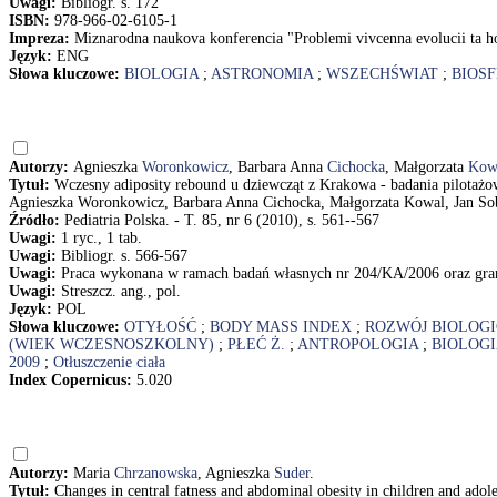
Uwagi:
Bibliogr. s. 172
ISBN:
978-966-02-6105-1
Impreza:
Miznarodna naukova konferencia "Problemi vivcenna evolucii ta ho
Język:
ENG
Słowa kluczowe:
BIOLOGIA
;
ASTRONOMIA
;
WSZECHŚWIAT
;
BIOS
Autorzy:
Agnieszka
Woronkowicz
, Barbara Anna
Cichocka
, Małgorzata
Kow
Tytuł:
Wczesny adiposity rebound u dziewcząt z Krakowa - badania pilotażow
Agnieszka Woronkowicz, Barbara Anna Cichocka, Małgorzata Kowal, Jan So
Źródło:
Pediatria Polska. - T. 85, nr 6 (2010), s. 561--567
Uwagi:
1 ryc., 1 tab.
Uwagi:
Bibliogr. s. 566-567
Uwagi:
Praca wykonana w ramach badań własnych nr 204/KA/2006 oraz g
Uwagi:
Streszcz. ang., pol.
Język:
POL
Słowa kluczowe:
OTYŁOŚĆ
;
BODY MASS INDEX
;
ROZWÓJ BIOLOG
(WIEK WCZESNOSZKOLNY)
;
PŁEĆ Ż.
;
ANTROPOLOGIA
;
BIOLOGI
2009
;
Otłuszczenie ciała
Index Copernicus:
5.020
Autorzy:
Maria
Chrzanowska
, Agnieszka
Suder
.
Tytuł:
Changes in central fatness and abdominal obesity in children and ad