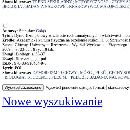
Słowa kluczowe:
TREND SEKULARNY
;
MOTORYCZNOŚĆ
;
CECHY S
BIOLOGIA
;
BADANIA NAUKOWE
;
KRAKÓW (WOJ. MAŁOPOLSKIE
Autorzy:
Stanisław
Gołąb
.
Tytuł:
Dymorfizm płciowy w zakresie cech somatycznych i właściwości moto
Źródło:
Akademicka kultura fizyczna na przełomie stuleci. T. 3, Sprawność
Zarząd Główny, Uniwersytet Rzeszowski. Wydział Wychowania Fizycznego. 
2009. - S. 23-38 : 9 ryc., 8 tab.
Uwagi:
Bibliogr. s. 36-37
Uwagi:
Streszcz. ang., pol.
ISBN:
978-83-916434-9-5
Język:
POL
Słowa kluczowe:
DYMORFIZM PŁCIOWY
;
MÓZG
;
PŁEĆ
;
CECHY SO
;
BIOLOGIA
;
STUDENCI
;
PŁEĆ M.
;
PŁEĆ Ż.
;
BADANIA NAUKOWE
Wyświetl ponownie stosując format:
Nowe wyszukiwanie