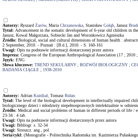
Autorzy:
Ryszard
Żarów
, Maria
Chrzanowska
, Stanisław
Gołąb
, Janusz
Brud
Tytuł:
Advancement in the somatic development of 6-year old children in t
Janusz, Kowal Małgorzata, Sobiecki Jan and Woronkowicz Agnieszka
Źródło:
Biological, social and cultural dimensions of human health : abstra
2 September, 2010. - Poznań : [B.d.], 2010. - S. 160-161
Uwagi:
Opis na podstawie informacji dostarczonej przez autora
Impreza:
Congress of the European Anthropological Association (17 ; 2010 
Język:
ENG
Słowa kluczowe:
TREND SEKULARNY
;
ROZWÓJ BIOLOGICZNY
;
CE
BADANIA CIĄGŁE
;
1938-2010
Autorzy:
Adrian
Kużdżał
, Tomasz
Ridan
.
Tytuł:
The level of the biological development in intellectually impaired ch
biologicznego dzieci i młodzieży niepełnosprawnych intelektualnie w odnies
Źródło:
Medical and social problems of human in different periods of life 
23-34 : 4 tab.
Uwagi:
Opis na podstawie informacji dostarczonych przez autora
Uwagi:
Bibliogr. s. 32-34
Uwagi:
Streszcz. ang., pol.
Seria/cykl:
(Monografie - Politechnika Radomska im. Kazimierza Pułaskiego