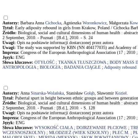
Autorzy:
Barbara Anna
Cichocka
, Agnieszka
Woronkowicz
, Małgorzata
Kow
Tytuł:
Early adiposity rebound in girls from Krakow, Poland / Cichocka Ba
Źródło:
Biological, social and cultural dimensions of human health : abstra
2 September, 2010. - Poznań : [B.d.], 2010. - S. 24
Uwagi:
Opis na podstawie informacji dostarczonej przez autora
Uwagi:
The study was supported by KBN (NN 404177035) and Academy of P
Impreza:
Congress of the European Anthropological Association (17 ; 2010 
Język:
ENG
Słowa kluczowe:
OTYŁOŚĆ
;
TKANKA TŁUSZCZOWA
;
BODY MASS 
ANTROPOLOGIA
;
BIOLOGIA
;
BADANIA CIĄGŁE
;
Adiposity rebound
Autorzy:
Anna
Sinarska-Wolańska
, Stanisław
Gołąb
, Sławomir
Kozieł
.
Tytuł:
Pubertal spurt in height between ethnic groups and between generati
Źródło:
Biological, social and cultural dimensions of human health : abstra
2 September, 2010. - Poznań : [B.d.], 2010. - S. 128
Uwagi:
Opis na podstawie informacji dostarczonej przez autora
Impreza:
Congress of the European Anthropological Association (17 ; 2010 
Język:
ENG
Słowa kluczowe:
WYSOKOŚĆ CIAŁA
;
DOJRZEWANIE PŁCIOWE
;
TR
WCZESNOSZKOLNY)
;
MŁODZIEŻ (WIEK SZKOLNY)
;
PŁEĆ M.
;
PŁ
MAŁOPOLSKIE)
;
MERIDA (MEKSYK)
;
SKOK POKWITANIOWY
;
Gru