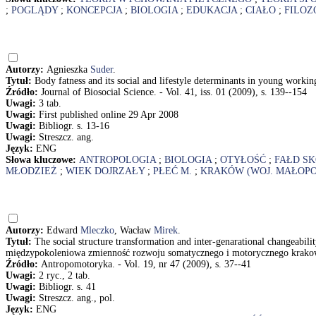
;
POGLĄDY
;
KONCEPCJA
;
BIOLOGIA
;
EDUKACJA
;
CIAŁO
;
FILOZ
Autorzy:
Agnieszka
Suder
.
Tytuł:
Body fatness and its social and lifestyle determinants in young work
Źródło:
Journal of Biosocial Science. - Vol. 41, iss. 01 (2009), s. 139--154
Uwagi:
3 tab.
Uwagi:
First published online 29 Apr 2008
Uwagi:
Bibliogr. s. 13-16
Uwagi:
Streszcz. ang.
Język:
ENG
Słowa kluczowe:
ANTROPOLOGIA
;
BIOLOGIA
;
OTYŁOŚĆ
;
FAŁD S
MŁODZIEŻ
;
WIEK DOJRZAŁY
;
PŁEĆ M.
;
KRAKÓW (WOJ. MAŁOPO
Autorzy:
Edward
Mleczko
, Wacław
Mirek
.
Tytuł:
The social structure transformation and inter-genarational changeabi
międzypokoleniowa zmienność rozwoju somatycznego i motorycznego krako
Źródło:
Antropomotoryka. - Vol. 19, nr 47 (2009), s. 37--41
Uwagi:
2 ryc., 2 tab.
Uwagi:
Bibliogr. s. 41
Uwagi:
Streszcz. ang., pol.
Język:
ENG