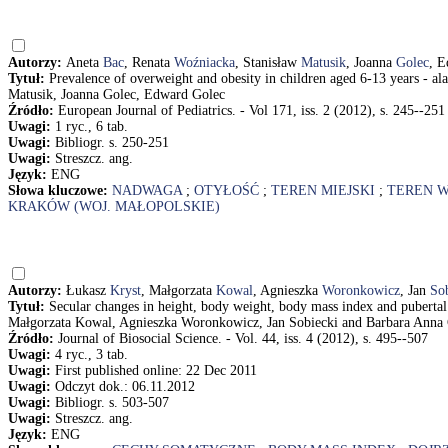
Autorzy:
Aneta
Bac
, Renata
Woźniacka
, Stanisław
Matusik
, Joanna
Golec
, 
Tytuł:
Prevalence of overweight and obesity in children aged 6-13 years - a
Matusik, Joanna Golec, Edward Golec
Źródło:
European Journal of Pediatrics. - Vol 171, iss. 2 (2012), s. 245--251
Uwagi:
1 ryc., 6 tab.
Uwagi:
Bibliogr. s. 250-251
Uwagi:
Streszcz. ang.
Język:
ENG
Słowa kluczowe:
NADWAGA
;
OTYŁOŚĆ
;
TEREN MIEJSKI
;
TEREN W
KRAKÓW (WOJ. MAŁOPOLSKIE)
Autorzy:
Łukasz
Kryst
, Małgorzata
Kowal
, Agnieszka
Woronkowicz
, Jan
So
Tytuł:
Secular changes in height, body weight, body mass index and pubertal
Małgorzata Kowal, Agnieszka Woronkowicz, Jan Sobiecki and Barbara Anna
Źródło:
Journal of Biosocial Science. - Vol. 44, iss. 4 (2012), s. 495--507
Uwagi:
4 ryc., 3 tab.
Uwagi:
First published online: 22 Dec 2011
Uwagi:
Odczyt dok.: 06.11.2012
Uwagi:
Bibliogr. s. 503-507
Uwagi:
Streszcz. ang.
Język:
ENG