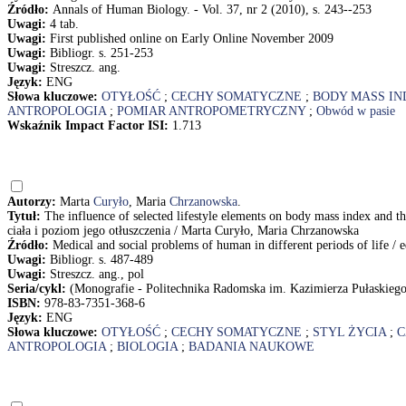
Źródło:
Annals of Human Biology. - Vol. 37, nr 2 (2010), s. 243--253
Uwagi:
4 tab.
Uwagi:
First published online on Early Online November 2009
Uwagi:
Bibliogr. s. 251-253
Uwagi:
Streszcz. ang.
Język:
ENG
Słowa kluczowe:
OTYŁOŚĆ
;
CECHY SOMATYCZNE
;
BODY MASS IN
ANTROPOLOGIA
;
POMIAR ANTROPOMETRYCZNY
;
Obwód w pasie
Wskaźnik Impact Factor ISI:
1.713
Autorzy:
Marta
Curyło
, Maria
Chrzanowska
.
Tytuł:
The influence of selected lifestyle elements on body mass index and
ciała i poziom jego otłuszczenia / Marta Curyło, Maria Chrzanowska
Źródło:
Medical and social problems of human in different periods of life /
Uwagi:
Bibliogr. s. 487-489
Uwagi:
Streszcz. ang., pol
Seria/cykl:
(Monografie - Politechnika Radomska im. Kazimierza Pułaskieg
ISBN:
978-83-7351-368-6
Język:
ENG
Słowa kluczowe:
OTYŁOŚĆ
;
CECHY SOMATYCZNE
;
STYL ŻYCIA
;
C
ANTROPOLOGIA
;
BIOLOGIA
;
BADANIA NAUKOWE