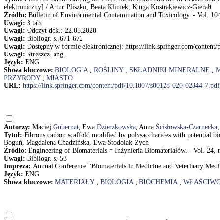
elektroniczny] / Artur Pliszko, Beata Klimek, Kinga Kostrakiewicz-Gierałt
Źródło:
Bulletin of Environmental Contamination and Toxicology. - Vol. 104,
Uwagi:
3 tab.
Uwagi:
Odczyt dok.: 22.05.2020
Uwagi:
Bibliogr. s. 671-672
Uwagi:
Dostępny w formie elektronicznej: https://link.springer.com/conten
Uwagi:
Streszcz. ang.
Język:
ENG
Słowa kluczowe:
BIOLOGIA
;
ROŚLINY
;
SKŁADNIKI MINERALNE
;
PRZYRODY
;
MIASTO
URL:
https://link.springer.com/content/pdf/10.1007/s00128-020-02844-7.pdf
Autorzy:
Maciej
Gubernat
, Ewa
Dzierzkowska
, Anna
Ścisłowska-Czarnecka
Tytuł:
Fibrous carbon scaffold modified by polysaccharides with potential b
Boguń, Magdalena Chadzińska, Ewa Stodolak-Zych
Źródło:
Engineering of Biomaterials = Inżynieria Biomateriałów. - Vol. 24, nr
Uwagi:
Bibliogr. s. 53
Impreza:
Annual Conference "Biomaterials in Medicine and Veterinary Medic
Język:
ENG
Słowa kluczowe:
MATERIAŁY
;
BIOLOGIA
;
BIOCHEMIA
;
WŁAŚCIWO