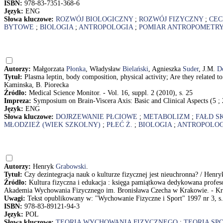
ISBN:
978-83-7351-368-6
Język:
ENG
Słowa kluczowe:
ROZWÓJ BIOLOGICZNY
;
ROZWÓJ FIZYCZNY
;
CEC
BYTOWE
;
BIOLOGIA
;
ANTROPOLOGIA
;
POMIAR ANTROPOMETR
Autorzy:
Małgorzata
Płonka
, Władysław
Bielański
, Agnieszka
Suder
, J.M.
D
Tytuł:
Plasma leptin, body composition, physical activity; Are they related t
Kaminska, B. Piorecka
Źródło:
Medical Science Monitor. - Vol. 16, suppl. 2 (2010), s. 25
Impreza:
Symposium on Brain-Viscera Axis: Basic and Clinical Aspects (5 ;
Język:
ENG
Słowa kluczowe:
DOJRZEWANIE PŁCIOWE
;
METABOLIZM
;
FAŁD S
MŁODZIEŻ (WIEK SZKOLNY)
;
PŁEĆ Ż.
;
BIOLOGIA
;
ANTROPOLOG
Autorzy:
Henryk
Grabowski
.
Tytuł:
Czy dezintegracja nauk o kulturze fizycznej jest nieuchronna? / Henr
Źródło:
Kultura fizyczna i edukacja : księga pamiątkowa dedykowana profe
Akademia Wychowania Fizycznego im. Bronisława Czecha w Krakowie. - Kr
Uwagi:
Tekst opublikowany w: "Wychowanie Fizyczne i Sport" 1997 nr 3, s.
ISBN:
978-83-89121-94-3
Język:
POL
Słowa kluczowe:
TEORIA WYCHOWANIA FIZYCZNEGO
;
TEORIA SP