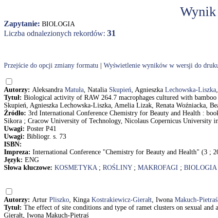
Wynik
Zapytanie:
BIOLOGIA
31
Liczba odnalezionych rekordów:
Przejście do opcji zmiany formatu
|
Wyświetlenie wyników w wersji do druk
Autorzy:
Aleksandra
Matuła
, Natalia
Skupień
, Agnieszka
Lechowska-Liszka
Tytuł:
Biological activity of RAW 264.7 macrophages cultured with bamboo le
Skupień, Agnieszka Lechowska-Liszka, Amelia Lizak, Renata Woźniacka, Be
Źródło:
3rd International Conference Chemistry for Beauty and Health : boo
Sikora ; Cracow University of Technology, Nicolaus Copernicus University i
Uwagi:
Poster P41
Uwagi:
Bibliogr. s. 73
ISBN:
Impreza:
International Conference "Chemistry for Beauty and Health" (3 ; 
Język:
ENG
Słowa kluczowe:
KOSMETYKA
;
ROŚLINY
;
MAKROFAGI
;
BIOLOGIA
Autorzy:
Artur
Pliszko
, Kinga
Kostrakiewicz-Gierałt
, Iwona
Makuch-Pietraś
Tytuł:
The effect of site conditions and type of ramet clusters on sexual and
Gierałt, Iwona Makuch-Pietraś