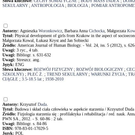
Słowa kluczowe:
CECHY SOMATYCZNE
;
BODY MASS INDEX
;
DOJR
SEKULARNY
;
ANTROPOLOGIA
;
BIOLOGIA
;
POMIAR ANTROPOME
Autorzy:
Agnieszka
Woronkowicz
, Barbara Anna
Cichocka
, Małgorzata
Kow
Tytuł:
Physical development of girls from Krakow in the aspect of socioec
Małgorzata Kowal, Łukasz Kryst and Jan Sobiecki
Źródło:
American Journal of Human Biology. - Vol. 24, iss. 5 (2012), s. 626
Uwagi:
3 ryc., 4 tab.
Uwagi:
Bibliogr. s. 631-632
Uwagi:
Streszcz. ang.
Język:
ENG
Słowa kluczowe:
ROZWÓJ FIZYCZNY
;
ROZWÓJ BIOLOGICZNY
;
CEC
SZKOLNY)
;
PŁEĆ Ż.
;
TREND SEKULARNY
;
WARUNKI ŻYCIA
;
TR
CIĄGŁE
;
3.5-18.5 lat
;
1938-2010
Autorzy:
Krzysztof
Duda
.
Tytuł:
Budowa i skład ciała człowieka w aspekcie starzenia / Krzysztof Duda
Źródło:
Fizjologia starzenia się : profilaktyka i rehabilitacja / red. nau
PWN SA , 2012. - S. 60-86 : 2 tab.
Uwagi:
Bibliogr. s. 84-86
ISBN:
978-83-01-17029-5
Język:
POL