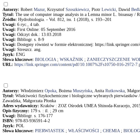
Autorzy:
Robert
Mazur
, Krzysztof
Szoszkiewicz
, Piotr
Lewicki
, Dawid
Bedl
Tytuł:
The use of computer image analysis in a Lemna minor L. bioassay / 
Źródło:
Hydrobiologia. - Vol. 812, iss. 1 (2018), s. 193--201
Uwagi:
6 ryc., 4 tab.
Uwagi:
First Online: 05 September 2016
Uwagi:
Odczyt dok.: 13.03.2018
Uwagi:
Bibliogr. s. 8-9
Uwagi:
Dostępny również w formie elektronicznej: https://link.springer.c
Uwagi:
Streszcz. ang.
Język:
ENG
Słowa kluczowe:
BIOLOGIA
;
WSKAŹNIK
;
ZANIECZYSZCZENIE WO
URL:
https://link.springer.com/content/pdf/10.1007%2Fs10750-016-2972-7.
Autorzy:
Włodzimierz
Opoka
, Bożena
Muszyńska
, Anita
Rutkowska
, Małgo
Tytuł:
Właściwości fizykochemiczne i biologiczne wybranych pierwiastków 
Zawadzka, Małgorzata Płonka
Adres wydawniczy:
Kraków : ZOZ Ośrodek UMEA Shinoda-Kuracejo, 201
Opis fizyczny:
179 s. : il. ; 29 cm
Uwagi:
Bibliogr. s. 176-177
ISBN:
978-83-936591-4-2
Język:
POL
Słowa kluczowe:
PIERWIASTEK
;
WŁAŚCIWOŚCI
;
CHEMIA
;
BIOLOG