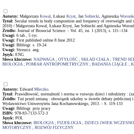
Autorzy:
Małgorzata
Kowal
, Łukasz
Kryst
, Jan
Sobiecki
, Agnieszka
Woronk
Tytuł:
Secular trends in body composition and frequency of overweight and o
2010) / Małgorzata Kowal, Łukasz Kryst, Jan Sobiecki and Agnieszka Woro
Źródło:
Journal of Biosocial Science. - Vol. 45, iss. 1 (2013), s. 111--134
Uwagi:
6 tab., 5 ryc.
Uwagi:
First published online 8 June 2012
Uwagi:
Bibliogr. s. 19-24
Uwagi:
Streszcz. ang.
Język:
ENG
Słowa kluczowe:
NADWAGA
;
OTYŁOŚĆ
;
SKŁAD CIAŁA
;
TREND SE
BIOLOGIA
;
POMIAR ANTROPOMETRYCZNY
;
BADANIA CIĄGŁE
;
K
Autorzy:
Edward
Mleczko
.
Tytuł:
Prawidłowość, normalność i norma w rozwoju dzieci i młodzieży : (za
Źródło:
Tuż przed zmianą : obowiązek szkolny w świetle debaty publicznej i
Wydawnictwo Uniwersytetu Jana Kochanowskiego, 2013. - S. 119-133
Uwagi:
Bibliogr. przy pracy
ISBN:
978-83-7133-572-3
Język:
POL
Słowa kluczowe:
BIOLOGIA
;
FIZJOLOGIA
;
DZIECI (WIEK WCZESN
MOTORYCZNY
;
ROZWÓJ FIZYCZNY