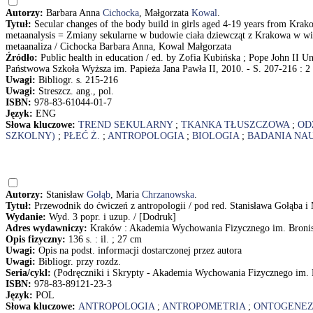
Autorzy:
Barbara Anna
Cichocka
, Małgorzata
Kowal
.
Tytuł:
Secular changes of the body build in girls aged 4-19 years from Krak
metaanalysis = Zmiany sekularne w budowie ciała dziewcząt z Krakowa w wiek
metaanaliza / Cichocka Barbara Anna, Kowal Małgorzata
Źródło:
Public health in education / ed. by Zofia Kubińska ; Pope John II Uni
Państwowa Szkoła Wyższa im. Papieża Jana Pawła II, 2010. - S. 207-216 : 2 r
Uwagi:
Bibliogr. s. 215-216
Uwagi:
Streszcz. ang., pol.
ISBN:
978-83-61044-01-7
Język:
ENG
Słowa kluczowe:
TREND SEKULARNY
;
TKANKA TŁUSZCZOWA
;
OD
SZKOLNY)
;
PŁEĆ Ż.
;
ANTROPOLOGIA
;
BIOLOGIA
;
BADANIA NA
Autorzy:
Stanisław
Gołąb
, Maria
Chrzanowska
.
Tytuł:
Przewodnik do ćwiczeń z antropologii / pod red. Stanisława Gołąba i
Wydanie:
Wyd. 3 popr. i uzup. / [Dodruk]
Adres wydawniczy:
Kraków : Akademia Wychowania Fizycznego im. Bronis
Opis fizyczny:
136 s. : il. ; 27 cm
Uwagi:
Opis na podst. informacji dostarczonej przez autora
Uwagi:
Bibliogr. przy rozdz.
Seria/cykl:
(Podręczniki i Skrypty - Akademia Wychowania Fizycznego im.
ISBN:
978-83-89121-23-3
Język:
POL
Słowa kluczowe:
ANTROPOLOGIA
;
ANTROPOMETRIA
;
ONTOGENE