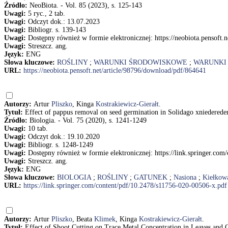
Źródło:
NeoBiota. - Vol. 85 (2023), s. 125-143
Uwagi:
5 ryc., 2 tab.
Uwagi:
Odczyt dok.: 13.07.2023
Uwagi:
Bibliogr. s. 139-143
Uwagi:
Dostępny również w formie elektronicznej: https://neobiota.pensoft.
Uwagi:
Streszcz. ang.
Język:
ENG
Słowa kluczowe:
ROŚLINY
;
WARUNKI ŚRODOWISKOWE
;
WARUNKI
URL:
https://neobiota.pensoft.net/article/98796/download/pdf/864641
Autorzy:
Artur
Pliszko
, Kinga
Kostrakiewicz-Gierałt
.
Tytuł:
Effect of pappus removal on seed germination in Solidago xniederederi
Źródło:
Biologia. - Vol. 75 (2020), s. 1241-1249
Uwagi:
10 tab.
Uwagi:
Odczyt dok.: 19.10.2020
Uwagi:
Bibliogr. s. 1248-1249
Uwagi:
Dostępny również w formie elektronicznej: https://link.springer.co
Uwagi:
Streszcz. ang.
Język:
ENG
Słowa kluczowe:
BIOLOGIA
;
ROŚLINY
;
GATUNEK
;
Nasiona
;
Kiełkow
URL:
https://link.springer.com/content/pdf/10.2478/s11756-020-00506-x.pdf
Autorzy:
Artur
Pliszko
, Beata
Klimek
, Kinga
Kostrakiewicz-Gierałt
.
Tytuł:
Effect of Shoot Cutting on Trace Metal Concentration in Leaves and 