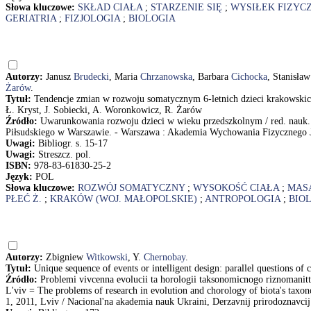
Słowa kluczowe:
SKŁAD CIAŁA
;
STARZENIE SIĘ
;
WYSIŁEK FIZYC
GERIATRIA
;
FIZJOLOGIA
;
BIOLOGIA
Autorzy:
Janusz
Brudecki
, Maria
Chrzanowska
, Barbara
Cichocka
, Stanisła
Żarów
.
Tytuł:
Tendencje zmian w rozwoju somatycznym 6-letnich dzieci krakowskic
Ł. Kryst, J. Sobiecki, A. Woronkowicz, R. Żarów
Źródło:
Uwarunkowania rozwoju dzieci w wieku przedszkolnym / red. nauk.
Piłsudskiego w Warszawie. - Warszawa : Akademia Wychowania Fizycznego Józe
Uwagi:
Bibliogr. s. 15-17
Uwagi:
Streszcz. pol.
ISBN:
978-83-61830-25-2
Język:
POL
Słowa kluczowe:
ROZWÓJ SOMATYCZNY
;
WYSOKOŚĆ CIAŁA
;
MASA
PŁEĆ Ż.
;
KRAKÓW (WOJ. MAŁOPOLSKIE)
;
ANTROPOLOGIA
;
BIO
Autorzy:
Zbigniew
Witkowski
, Y.
Chernobay
.
Tytuł:
Unique sequence of events or intelligent design: parallel questions 
Źródło:
Problemi vivcenna evolucii ta horologii taksonomicnogo riznomanitt
L'viv = The problems of research in evolution and chorology of biota's taxon
1, 2011, Lviv / Nacional'na akademia nauk Ukraini, Derzavnij prirodoznavci