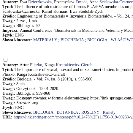
Autorzy:
Ewa
Dzierzkowska
, Przemysław
Żmuda
, Anna
Ścisłowska-Czarnec
Tytuł:
The influence of microstructure of fibrous PLA/PVA membranes on p
Ścisłowska-Czarnecka, Kamil Kornaus, Ewa Stodolak-Zych
Źródło:
Engineering of Biomaterials = Inżynieria Biomateriałów. - Vol. 24, nr
Uwagi:
2 ryc., 1 tab.
Uwagi:
Bibliogr. s. 52
Impreza:
Annual Conference "Biomaterials in Medicine and Veterinary Medic
Język:
ENG
Słowa kluczowe:
MATERIAŁY
;
BIOCHEMIA
;
BIOLOGIA
;
WŁAŚCIWO
Autorzy:
Artur
Pliszko
, Kinga
Kostrakiewicz-Gierałt
.
Tytuł:
The importance of sexual, asexual and mixed ramet clusters in product
Pliszko, Kinga Kostrakiewicz-Gierałt
Źródło:
Biologia. - Vol. 74, iss. 8 (2019), s. 953-960
Uwagi:
8 tab.
Uwagi:
Odczyt dok.: 15.01.2020
Uwagi:
Bibliogr. s. 959-960
Uwagi:
Dostępny również w formie elektronicznej: https://link.springer.c
Uwagi:
Streszcz. ang.
Język:
ENG
Słowa kluczowe:
BIOLOGIA
;
BOTANIKA
;
ROŚLINY
;
Ramety
URL:
https://link.springer.com/content/pdf/10.2478%2Fs11756-019-00233-y