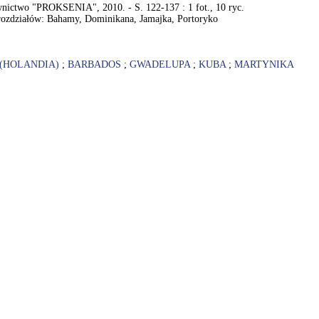
dawnictwo "PROKSENIA", 2010. - S. 122-137 : 1 fot., 10 ryc.
rozdziałów: Bahamy, Dominikana, Jamajka, Portoryko
(HOLANDIA)
;
BARBADOS
;
GWADELUPA
;
KUBA
;
MARTYNIKA