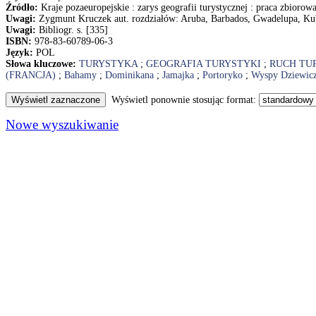
Źródło:
Kraje pozaeuropejskie : zarys geografii turystycznej : praca zbior
Uwagi:
Zygmunt Kruczek aut. rozdziałów: Aruba, Barbados, Gwadelupa, Ku
Uwagi:
Bibliogr. s. [335]
ISBN:
978-83-60789-06-3
Język:
POL
Słowa kluczowe:
TURYSTYKA
;
GEOGRAFIA TURYSTYKI
;
RUCH TU
(FRANCJA)
;
Bahamy
;
Dominikana
;
Jamajka
;
Portoryko
;
Wyspy Dziewicz
Wyświetl ponownie stosując format:
Nowe wyszukiwanie