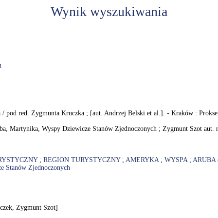
Wynik wyszukiwania
u
a / pod red. Zygmunta Kruczka ; [aut. Andrzej Belski et al.]. - Kraków : Prokse
ba, Martynika, Wyspy Dziewicze Stanów Zjednoczonych ; Zygmunt Szot aut. 
RYSTYCZNY
;
REGION TURYSTYCZNY
;
AMERYKA
;
WYSPA
;
ARUBA 
e Stanów Zjednoczonych
uczek, Zygmunt Szot]