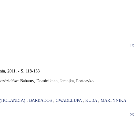
1/2
nia, 2011. - S. 118-133
rozdziałów: Bahamy, Dominikana, Jamajka, Portoryko
(HOLANDIA)
;
BARBADOS
;
GWADELUPA
;
KUBA
;
MARTYNIKA
2/2