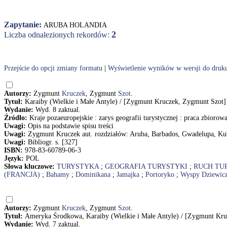
Zapytanie:
ARUBA HOLANDIA
2
Liczba odnalezionych rekordów:
Przejście do opcji zmiany formatu
|
Wyświetlenie wyników w wersji do druk
Autorzy:
Zygmunt
Kruczek
, Zygmunt
Szot
.
Tytuł:
Karaiby (Wielkie i Małe Antyle) / [Zygmunt Kruczek, Zygmunt Szot]
Wydanie:
Wyd. 8 zaktual.
Źródło:
Kraje pozaeuropejskie : zarys geografii turystycznej : praca zbiorow
Uwagi:
Opis na podstawie spisu treści
Uwagi:
Zygmunt Kruczek aut. rozdziałów: Aruba, Barbados, Gwadelupa, Ku
Uwagi:
Bibliogr. s. [327]
ISBN:
978-83-60789-06-3
Język:
POL
Słowa kluczowe:
TURYSTYKA
;
GEOGRAFIA TURYSTYKI
;
RUCH TU
(FRANCJA)
;
Bahamy
;
Dominikana
;
Jamajka
;
Portoryko
;
Wyspy Dziewicz
Autorzy:
Zygmunt
Kruczek
, Zygmunt
Szot
.
Tytuł:
Ameryka Środkowa, Karaiby (Wielkie i Małe Antyle) / [Zygmunt Kr
Wydanie:
Wyd. 7 zaktual.