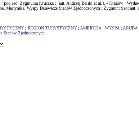
owa / pod red. Zygmunta Kruczka ; [aut. Andrzej Belski et al.]. - Kraków : Wy
ba, Martynika, Wyspy Dziewicze Stanów Zjednoczonych ; Zygmunt Szot aut. 
RYSTYCZNY
;
REGION TURYSTYCZNY
;
AMERYKA
;
WYSPA
;
ARUBA 
e Stanów Zjednoczonych