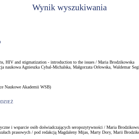
Wynik wyszukiwania
u
, HIV and stigmatization - introduction to the issues / Maria Brodzikowska
cja naukowa Agnieszka Cybal-Michalska, Małgorzata Orłowska, Waldemar Se
race Naukowe Akademii WSB)
DZIEŻ
ktyczne i wsparcie osób doświadczających seropozytywności / Maria Brodzikows
kułach prasowych / pod redakcją Magdaleny Mijas, Marty Dory, Marii Brodziko