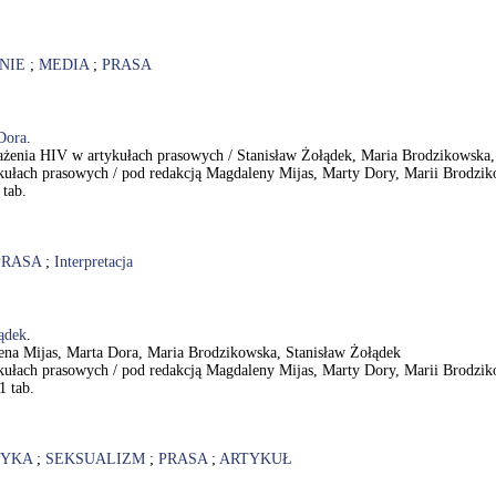
NIE
;
MEDIA
;
PRASA
Dora
.
każenia HIV w artykułach prasowych / Stanisław Żołądek, Maria Brodzikowska
kułach prasowych / pod redakcją Magdaleny Mijas, Marty Dory, Marii Brodziko
 tab.
PRASA
;
Interpretacja
ądek
.
na Mijas, Marta Dora, Maria Brodzikowska, Stanisław Żołądek
kułach prasowych / pod redakcją Magdaleny Mijas, Marty Dory, Marii Brodziko
1 tab.
TYKA
;
SEKSUALIZM
;
PRASA
;
ARTYKUŁ