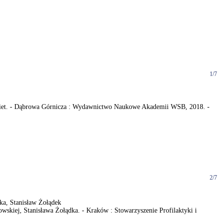
1/7
giet. - Dąbrowa Górnicza : Wydawnictwo Naukowe Akademii WSB, 2018. -
2/7
ka, Stanisław Żołądek
wskiej, Stanisława Żołądka. - Kraków : Stowarzyszenie Profilaktyki i