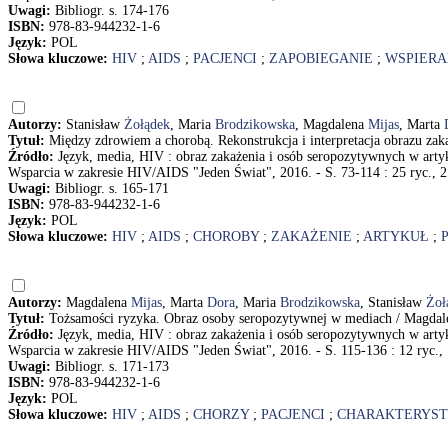
Uwagi:
Bibliogr. s. 174-176
ISBN:
978-83-944232-1-6
Język:
POL
Słowa kluczowe:
HIV
;
AIDS
;
PACJENCI
;
ZAPOBIEGANIE
;
WSPIERA
Autorzy:
Stanisław
Żołądek
, Maria
Brodzikowska
, Magdalena
Mijas
, Marta
Tytuł:
Między zdrowiem a chorobą. Rekonstrukcja i interpretacja obrazu za
Źródło:
Język, media, HIV : obraz zakażenia i osób seropozytywnych w arty
Wsparcia w zakresie HIV/AIDS "Jeden Świat", 2016. - S. 73-114 : 25 ryc., 2
Uwagi:
Bibliogr. s. 165-171
ISBN:
978-83-944232-1-6
Język:
POL
Słowa kluczowe:
HIV
;
AIDS
;
CHOROBY
;
ZAKAŻENIE
;
ARTYKUŁ
;
Autorzy:
Magdalena
Mijas
, Marta
Dora
, Maria
Brodzikowska
, Stanisław
Żoł
Tytuł:
Tożsamości ryzyka. Obraz osoby seropozytywnej w mediach / Magdale
Źródło:
Język, media, HIV : obraz zakażenia i osób seropozytywnych w arty
Wsparcia w zakresie HIV/AIDS "Jeden Świat", 2016. - S. 115-136 : 12 ryc., 
Uwagi:
Bibliogr. s. 171-173
ISBN:
978-83-944232-1-6
Język:
POL
Słowa kluczowe:
HIV
;
AIDS
;
CHORZY
;
PACJENCI
;
CHARAKTERYS