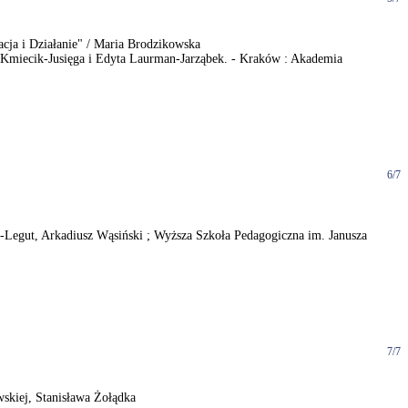
cja i Działanie" / Maria Brodzikowska
ina Kmiecik-Jusięga i Edyta Laurman-Jarząbek. - Kraków : Akademia
6/7
a-Legut, Arkadiusz Wąsiński ; Wyższa Szkoła Pedagogiczna im. Janusza
7/7
skiej, Stanisława Żołądka