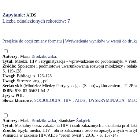
Zapytanie:
AIDS
7
Liczba odnalezionych rekordów:
Przejście do opcji zmiany formatu
|
Wyświetlenie wyników w wersji do druk
Autorzy:
Maria
Brodzikowska
.
Tytuł:
Młodzi, HIV i stygmatyzacja - wprowadzenie do problematyki = Youths
Źródło:
Społeczne i podmiotowe uwarunkowania rozwoju młodzieży / redak
S. 119-128
Uwagi:
Bibliogr. s. 126-128
Uwagi:
Streszcz. ang., pol.
Seria/cykl:
(Młodzież Między Partycypacją a (Samo)wykluczeniem ; T. 2P
ISBN:
978-83-65621-54-2
Język:
POL
Słowa kluczowe:
SOCJOLOGIA
;
HIV
;
AIDS
;
DYSKRYMINACJA
;
MŁO
Autorzy:
Maria
Brodzikowska
, Stanisław
Żołądek
.
Tytuł:
Medialny obraz zakażenia HIV i osób zakażonych a działania profila
Źródło:
Język, media, HIV : obraz zakażenia i osób seropozytywnych w arty
Wsparcia w zakresie HIV/AIDS "Jeden Świat", 2016. - S. 137-147