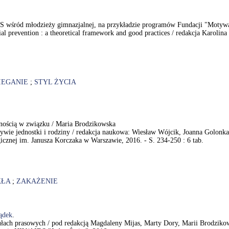
AIDS wśród młodzieży gimnazjalnej, na przykładzie programów Fundacji "Motywa
cial prevention : a theoretical framework and good practices / redakcja Karol
IEGANIE
;
STYL ŻYCIA
wnością w związku / Maria Brodzikowska
ywie jednostki i rodziny / redakcja naukowa: Wiesław Wójcik, Joanna Golonk
znej im. Janusza Korczaka w Warszawie, 2016. - S. 234-250 : 6 tab.
KŁA
;
ZAKAŻENIE
ądek
.
ułach prasowych / pod redakcją Magdaleny Mijas, Marty Dory, Marii Brodzikow