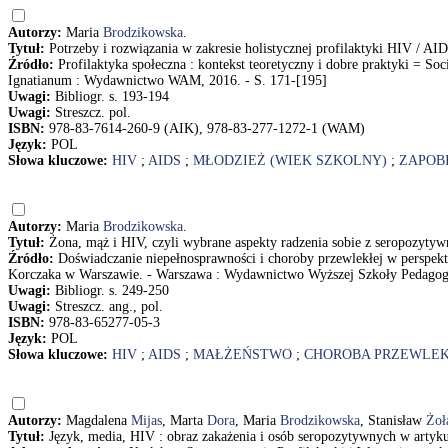
Autorzy:
Maria
Brodzikowska
.
Tytuł:
Potrzeby i rozwiązania w zakresie holistycznej profilaktyki HIV / 
Źródło:
Profilaktyka społeczna : kontekst teoretyczny i dobre praktyki = So
Ignatianum : Wydawnictwo WAM, 2016. - S. 171-[195]
Uwagi:
Bibliogr. s. 193-194
Uwagi:
Streszcz. pol.
ISBN:
978-83-7614-260-9 (AIK), 978-83-277-1272-1 (WAM)
Język:
POL
Słowa kluczowe:
HIV
;
AIDS
;
MŁODZIEŻ (WIEK SZKOLNY)
;
ZAPOB
Autorzy:
Maria
Brodzikowska
.
Tytuł:
Żona, mąż i HIV, czyli wybrane aspekty radzenia sobie z seropozyty
Źródło:
Doświadczanie niepełnosprawności i choroby przewlekłej w perspekt
Korczaka w Warszawie. - Warszawa : Wydawnictwo Wyższej Szkoły Pedagogic
Uwagi:
Bibliogr. s. 249-250
Uwagi:
Streszcz. ang., pol.
ISBN:
978-83-65277-05-3
Język:
POL
Słowa kluczowe:
HIV
;
AIDS
;
MAŁŻEŃSTWO
;
CHOROBA PRZEWLE
Autorzy:
Magdalena
Mijas
, Marta
Dora
, Maria
Brodzikowska
, Stanisław
Żoł
Tytuł:
Język, media, HIV : obraz zakażenia i osób seropozytywnych w artyk