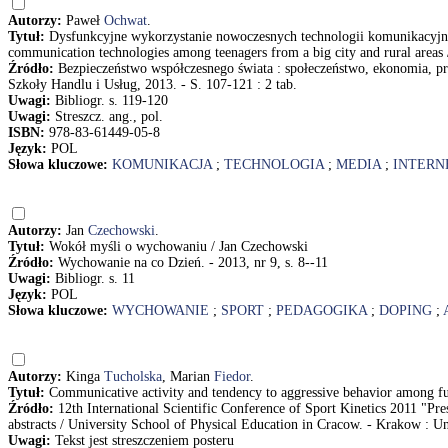
Autorzy:
Paweł
Ochwat
.
Tytuł:
Dysfunkcyjne wykorzystanie nowoczesnych technologii komunikacyjny
communication technologies among teenagers from a big city and rural areas
Źródło:
Bezpieczeństwo współczesnego świata : społeczeństwo, ekonomia, 
Szkoły Handlu i Usług, 2013. - S. 107-121 : 2 tab.
Uwagi:
Bibliogr. s. 119-120
Uwagi:
Streszcz. ang., pol.
ISBN:
978-83-61449-05-8
Język:
POL
Słowa kluczowe:
KOMUNIKACJA
;
TECHNOLOGIA
;
MEDIA
;
INTERN
Autorzy:
Jan
Czechowski
.
Tytuł:
Wokół myśli o wychowaniu / Jan Czechowski
Źródło:
Wychowanie na co Dzień. - 2013, nr 9, s. 8--11
Uwagi:
Bibliogr. s. 11
Język:
POL
Słowa kluczowe:
WYCHOWANIE
;
SPORT
;
PEDAGOGIKA
;
DOPING
;
Autorzy:
Kinga
Tucholska
, Marian
Fiedor
.
Tytuł:
Communicative activity and tendency to aggressive behavior among fut
Źródło:
12th International Scientific Conference of Sport Kinetics 2011 "
abstracts / University School of Physical Education in Cracow. - Krakow : Un
Uwagi:
Tekst jest streszczeniem posteru