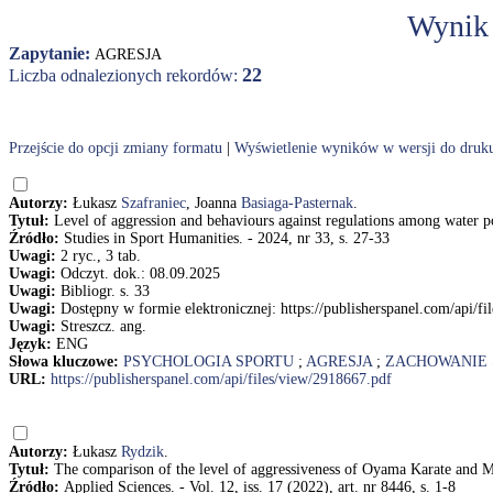
Wynik
Zapytanie:
AGRESJA
22
Liczba odnalezionych rekordów:
Przejście do opcji zmiany formatu
|
Wyświetlenie wyników w wersji do druk
Autorzy:
Łukasz
Szafraniec
, Joanna
Basiaga-Pasternak
.
Tytuł:
Level of aggression and behaviours against regulations among water p
Źródło:
Studies in Sport Humanities. - 2024, nr 33, s. 27-33
Uwagi:
2 ryc., 3 tab.
Uwagi:
Odczyt. dok.: 08.09.2025
Uwagi:
Bibliogr. s. 33
Uwagi:
Dostępny w formie elektronicznej: https://publisherspanel.com/api/f
Uwagi:
Streszcz. ang.
Język:
ENG
Słowa kluczowe:
PSYCHOLOGIA SPORTU
;
AGRESJA
;
ZACHOWANIE 
URL:
https://publisherspanel.com/api/files/view/2918667.pdf
Autorzy:
Łukasz
Rydzik
.
Tytuł:
The comparison of the level of aggressiveness of Oyama Karate and M
Źródło:
Applied Sciences. - Vol. 12, iss. 17 (2022), art. nr 8446, s. 1-8