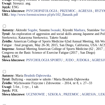
Uwagi:
Streszcz. ang.
Język:
ENG
Słowa kluczowe:
PSYCHOPATOLOGIA
;
PRZEMOC
;
AGRESJA
;
RYZY
URL:
http://www.forensicscience.pl/pfs/102_Banasik.pdf
Autorzy:
Akitoshi
Sogabe
, Susumu
Iwasaki
, Kiyoshi
Maehara
, Stanisław
Ste
Tytuł:
An exploration of aggression and social skills among Japanese and Po
Sterkowicz, Katarzyna Sterkowicz, Taketo Sasaki
Źródło:
American College of Sports Medicine 62nd Annual Meeting, 6th Worl
Fatigue : final program, May 26-30, 2015, San Diego, California, USA / AC
Impreza:
Annual Meeting American College of Sports Medicine (62 ; 2017 ; 
Congress on the Basic Science of Exercise Fatigue (2017 ; San Diego)
Język:
ENG
Słowa kluczowe:
PSYCHOLOGIA SPORTU
;
JUDO
;
JUDOKA
;
AGRESJ
Autorzy:
Maria
Brudnik-Dąbrowska
.
Tytuł:
Bullying - osaczanie w szkole / Maria Brudnik-Dąbrowska
Źródło:
Wychowanie Fizyczne i Zdrowotne. - 2014, nr 8, s. 27--33
Uwagi:
5 fot., 1 ryc., 1 tab.
Język:
POL
Słowa kluczowe:
UCZNIOWIE
;
SZKOŁA
;
PRZEMOC
;
AGRESJA
;
LEK