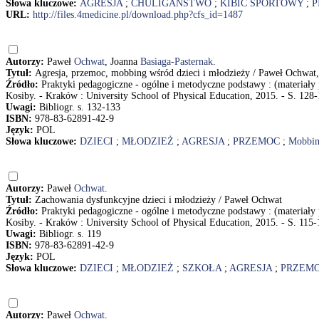
Słowa kluczowe:
AGRESJA
;
CHULIGAŃSTWO
;
KIBIC SPORTOWY
;
P
URL:
http://files.4medicine.pl/download.php?cfs_id=1487
Autorzy:
Paweł
Ochwat
, Joanna
Basiaga-Pasternak
.
Tytuł:
Agresja, przemoc, mobbing wśród dzieci i młodzieży / Paweł Ochwat,
Źródło:
Praktyki pedagogiczne - ogólne i metodyczne podstawy : (materiały
Kosiby. - Kraków : University School of Physical Education, 2015. - S. 128
Uwagi:
Bibliogr. s. 132-133
ISBN:
978-83-62891-42-9
Język:
POL
Słowa kluczowe:
DZIECI
;
MŁODZIEŻ
;
AGRESJA
;
PRZEMOC
;
Mobbi
Autorzy:
Paweł
Ochwat
.
Tytuł:
Zachowania dysfunkcyjne dzieci i młodzieży / Paweł Ochwat
Źródło:
Praktyki pedagogiczne - ogólne i metodyczne podstawy : (materiały
Kosiby. - Kraków : University School of Physical Education, 2015. - S. 115-
Uwagi:
Bibliogr. s. 119
ISBN:
978-83-62891-42-9
Język:
POL
Słowa kluczowe:
DZIECI
;
MŁODZIEŻ
;
SZKOŁA
;
AGRESJA
;
PRZEM
Autorzy:
Paweł
Ochwat
.