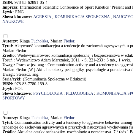
ISBN:
978-83-62891-05-4
Impreza:
International Scientific Conference of Sport Kinetics "Present a
Język:
ENG
Słowa kluczowe:
AGRESJA
;
KOMUNIKACJA SPOŁECZNA
;
NAUCZYC
NAUKOWE
Autorzy:
Kinga
Tucholska
, Marian
Fiedor
.
Tytuł:
Aktywność komunikacyjna a tendencje do zachowań agresywnych u prz
Marian Fiedor
Źródło:
Wielowymiarowość komunikacji społecznej i bezpieczeństwa w edukac
Toruń : Wydawnictwo Adam Marszałek, 2011. - S. 221-233 : 3 tab., 1 wykr.
Uwagi:
Praca w jęz. ang.: Communication activity and a tendency to aggress
Marian Fiedor [W:] Aktualne otazky pedagogiky, psychologie a poradenstva /
Uwagi:
Streszcz. ang.
Seria/cykl:
(Komunikacja Społeczna w Edukacji)
ISBN:
978-83-7780-159-8
Język:
POL
Słowa kluczowe:
PSYCHOLOGIA
;
PEDAGOGIKA
;
KOMUNIKACJA S
SPORTOWY
Autorzy:
Kinga
Tucholska
, Marian
Fiedor
.
Tytuł:
Communication activity and a tendency to aggressive behavior among 
tendencje do zachowań agresywnych u przyszłych nauczycieli wychowania fi
Źródło:
Aktualne otazky pedagogiky, psychologie a poradenstva. 7 / (eds.) 