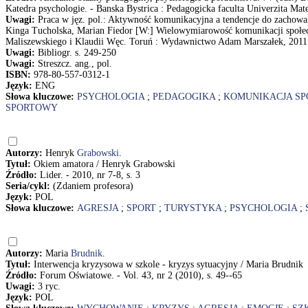
Katedra psychologie. - Banska Bystrica : Pedagogicka faculta Univerzita Matej
Uwagi:
Praca w jęz. pol.: Aktywność komunikacyjna a tendencje do zachowa
Kinga Tucholska, Marian Fiedor [W:] Wielowymiarowość komunikacji społeczn
Maliszewskiego i Klaudii Węc. Toruń : Wydawnictwo Adam Marszałek, 2011
Uwagi:
Bibliogr. s. 249-250
Uwagi:
Streszcz. ang., pol.
ISBN:
978-80-557-0312-1
Język:
ENG
Słowa kluczowe:
PSYCHOLOGIA
;
PEDAGOGIKA
;
KOMUNIKACJA S
SPORTOWY
Autorzy:
Henryk
Grabowski
.
Tytuł:
Okiem amatora / Henryk Grabowski
Źródło:
Lider. - 2010, nr 7-8, s. 3
Seria/cykl:
(Zdaniem profesora)
Język:
POL
Słowa kluczowe:
AGRESJA
;
SPORT
;
TURYSTYKA
;
PSYCHOLOGIA
;
Autorzy:
Maria
Brudnik
.
Tytuł:
Interwencja kryzysowa w szkole - kryzys sytuacyjny / Maria Brudnik
Źródło:
Forum Oświatowe. - Vol. 43, nr 2 (2010), s. 49--65
Uwagi:
3 ryc.
Język:
POL