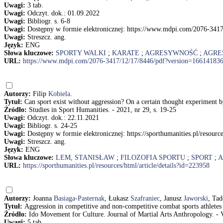
Uwagi:
3 tab.
Uwagi:
Odczyt. dok.: 01.09.2022
Uwagi:
Bibliogr. s. 6-8
Uwagi:
Dostępny w formie elektronicznej: https://www.mdpi.com/2076-341
Uwagi:
Streszcz. ang.
Język:
ENG
Słowa kluczowe:
SPORTY WALKI
;
KARATE
;
AGRESYWNOŚĆ
;
AGRE
URL:
https://www.mdpi.com/2076-3417/12/17/8446/pdf?version=16614183
Autorzy:
Filip
Kobiela
.
Tytuł:
Can sport exist without aggression? On a certain thought experiment 
Źródło:
Studies in Sport Humanities. - 2021, nr 29, s. 19-25
Uwagi:
Odczyt. dok.: 22.11.2021
Uwagi:
Bibliogr. s. 24-25
Uwagi:
Dostępny w formie elektronicznej: https://sporthumanities.pl/resource
Uwagi:
Streszcz. ang.
Język:
ENG
Słowa kluczowe:
LEM, STANISŁAW
;
FILOZOFIA SPORTU
;
SPORT
;
A
URL:
https://sporthumanities.pl/resources/html/article/details?id=223958
Autorzy:
Joanna
Basiaga-Pasternak
, Łukasz
Szafraniec
, Janusz
Jaworski
, Ta
Tytuł:
Aggression in competitive and non-competitive combat sports athlete
Źródło:
Ido Movement for Culture. Journal of Martial Arts Anthropology. - V
Uwagi:
5 tab.