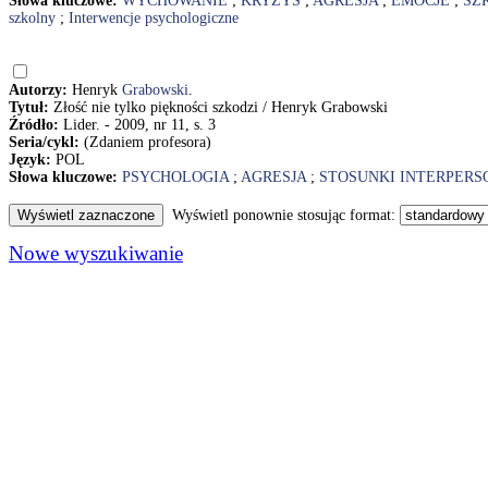
Słowa kluczowe:
WYCHOWANIE
;
KRYZYS
;
AGRESJA
;
EMOCJE
;
SZ
szkolny
;
Interwencje psychologiczne
Autorzy:
Henryk
Grabowski
.
Tytuł:
Złość nie tylko piękności szkodzi / Henryk Grabowski
Źródło:
Lider. - 2009, nr 11, s. 3
Seria/cykl:
(Zdaniem profesora)
Język:
POL
Słowa kluczowe:
PSYCHOLOGIA
;
AGRESJA
;
STOSUNKI INTERPER
Wyświetl ponownie stosując format:
Nowe wyszukiwanie