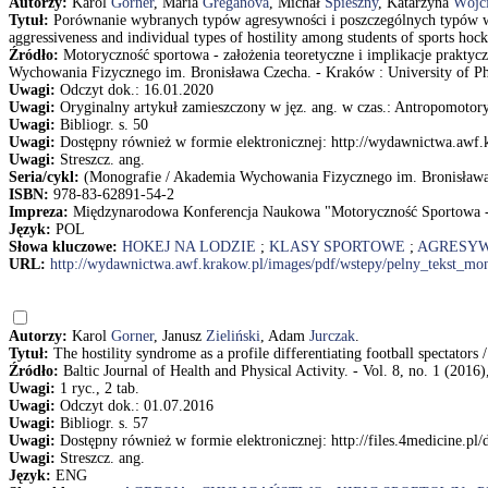
Autorzy:
Karol
Gorner
, Maria
Greganova
, Michał
Spieszny
, Katarzyna
Wójc
Tytuł:
Porównanie wybranych typów agresywności i poszczególnych typów wr
aggressiveness and individual types of hostility among students of sports h
Źródło:
Motoryczność sportowa - założenia teoretyczne i implikacje prakty
Wychowania Fizycznego im. Bronisława Czecha. - Kraków : University of Phys
Uwagi:
Odczyt dok.: 16.01.2020
Uwagi:
Oryginalny artykuł zamieszczony w jęz. ang. w czas.: Antropomotoryk
Uwagi:
Bibliogr. s. 50
Uwagi:
Dostępny również w formie elektronicznej: http://wydawnictwa.awf
Uwagi:
Streszcz. ang.
Seria/cykl:
(Monografie / Akademia Wychowania Fizycznego im. Bronisława
ISBN:
978-83-62891-54-2
Impreza:
Międzynarodowa Konferencja Naukowa "Motoryczność Sportowa - Z
Język:
POL
Słowa kluczowe:
HOKEJ NA LODZIE
;
KLASY SPORTOWE
;
AGRESY
URL:
http://wydawnictwa.awf.krakow.pl/images/pdf/wstepy/pelny_tekst_m
Autorzy:
Karol
Gorner
, Janusz
Zieliński
, Adam
Jurczak
.
Tytuł:
The hostility syndrome as a profile differentiating football spectators
Źródło:
Baltic Journal of Health and Physical Activity. - Vol. 8, no. 1 (2016)
Uwagi:
1 ryc., 2 tab.
Uwagi:
Odczyt dok.: 01.07.2016
Uwagi:
Bibliogr. s. 57
Uwagi:
Dostępny również w formie elektronicznej: http://files.4medicine.p
Uwagi:
Streszcz. ang.
Język:
ENG