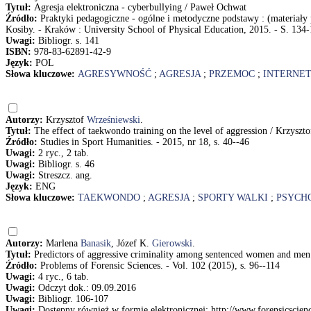
Tytuł:
Agresja elektroniczna - cyberbullying / Paweł Ochwat
Źródło:
Praktyki pedagogiczne - ogólne i metodyczne podstawy : (materiały
Kosiby. - Kraków : University School of Physical Education, 2015. - S. 134-
Uwagi:
Bibliogr. s. 141
ISBN:
978-83-62891-42-9
Język:
POL
Słowa kluczowe:
AGRESYWNOŚĆ
;
AGRESJA
;
PRZEMOC
;
INTERNE
Autorzy:
Krzysztof
Wrześniewski
.
Tytuł:
The effect of taekwondo training on the level of aggression / Krzyszt
Źródło:
Studies in Sport Humanities. - 2015, nr 18, s. 40--46
Uwagi:
2 ryc., 2 tab.
Uwagi:
Bibliogr. s. 46
Uwagi:
Streszcz. ang.
Język:
ENG
Słowa kluczowe:
TAEKWONDO
;
AGRESJA
;
SPORTY WALKI
;
PSYCH
Autorzy:
Marlena
Banasik
, Józef K.
Gierowski
.
Tytuł:
Predictors of aggressive criminality among sentenced women and men 
Źródło:
Problems of Forensic Sciences. - Vol. 102 (2015), s. 96--114
Uwagi:
4 ryc., 6 tab.
Uwagi:
Odczyt dok.: 09.09.2016
Uwagi:
Bibliogr. 106-107
Uwagi:
Dostępny również w formie elektronicznej: http://www.forensicscien