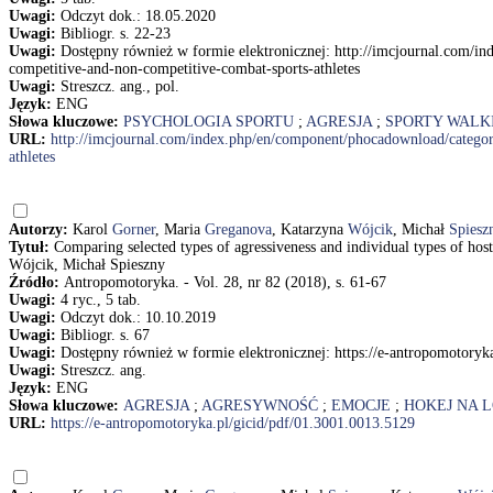
Uwagi:
Odczyt dok.: 18.05.2020
Uwagi:
Bibliogr. s. 22-23
Uwagi:
Dostępny również w formie elektronicznej: http://imcjournal.com/
competitive-and-non-competitive-combat-sports-athletes
Uwagi:
Streszcz. ang., pol.
Język:
ENG
Słowa kluczowe:
PSYCHOLOGIA SPORTU
;
AGRESJA
;
SPORTY WALK
URL:
http://imcjournal.com/index.php/en/component/phocadownload/catego
athletes
Autorzy:
Karol
Gorner
, Maria
Greganova
, Katarzyna
Wójcik
, Michał
Spiesz
Tytuł:
Comparing selected types of agressiveness and individual types of hos
Wójcik, Michał Spieszny
Źródło:
Antropomotoryka. - Vol. 28, nr 82 (2018), s. 61-67
Uwagi:
4 ryc., 5 tab.
Uwagi:
Odczyt dok.: 10.10.2019
Uwagi:
Bibliogr. s. 67
Uwagi:
Dostępny również w formie elektronicznej: https://e-antropomotoryk
Uwagi:
Streszcz. ang.
Język:
ENG
Słowa kluczowe:
AGRESJA
;
AGRESYWNOŚĆ
;
EMOCJE
;
HOKEJ NA 
URL:
https://e-antropomotoryka.pl/gicid/pdf/01.3001.0013.5129