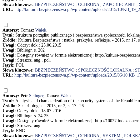
Słowa kluczowe:
BEZPIECZEŃSTWO
;
OCHRONA
;
ZAPOBIEGANIE
;
URL:
http://kultura-bezpieczenstwa.pl/wp-content/uploads/2015/10/KB_19_
Autorzy:
Tomasz
Wałek
.
Tytuł:
Struktura porządku publicznego i bezpieczeństwa społeczności lokalne
Źródło:
Kultura Bezpieczeństwa : nauka, praktyka, refleksje. - 2015, nr 17, 
Uwagi:
Odczyt dok.: 25.06.2015
Uwagi:
Bibliogr. s. 202
Uwagi:
Dostępny również w formie elektronicznej: http://kultura-bezpiecz
Uwagi:
Streszcz. ang., pol.
Język:
POL
Słowa kluczowe:
BEZPIECZEŃSTWO
;
SPOŁECZNOŚĆ LOKALNA
;
S
URL:
http://kultura-bezpieczenstwa.pl/wp-content/uploads/2015/06/10.KB_
Autorzy:
Petr
Selinger
, Tomasz
Wałek
.
Tytuł:
Analysis and characterization of the security systems of the Republic
Źródło:
Securitologia. - 2015, nr 2, s. 17--26
Uwagi:
Odczyt dok.: 18.07.2016
Uwagi:
Bibliogr. s. 24-25
Uwagi:
Dostępny również w formie elektronicznej: http://10027.indexcoper
Uwagi:
Streszcz. ang.
Język:
ENG
Słowa kluczowe:
BEZPIECZEŃSTWO
;
OCHRONA
;
SYSTEM
;
POLSK