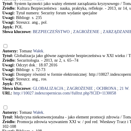
Tytuł:
System łączności jako ważny element zarządzania kryzysowego / Tom
Źródło:
Kultura Bezpieczeństwa : nauka, praktyka, refleksje. - 2013, nr 14, 
Uwagi:
Tytuł numeru: Security forum wydanie specjalne
Uwagi:
Bibliogr. s. 235
Uwagi:
Streszcz. ang., pol.
Język:
POL
Słowa kluczowe:
BEZPIECZEŃSTWO
;
ZAGROŻENIE
;
ZARZĄDZANI
Autorzy:
Tomasz
Wałek
.
Tytuł:
Globalizacja jako główne zagrożenie bezpieczeństwa w XXI wieku / 
Źródło:
Securitologia. - 2013, nr 2, s. 65--74
Uwagi:
Odczyt dok.: 18.07.2016
Uwagi:
Bibliogr. s. 72-73
Uwagi:
Dostępny również w formie elektronicznej: http://10027.indexcoper
Uwagi:
Streszcz. ang., ros.
Język:
POL
Słowa kluczowe:
GLOBALIZACJA
;
ZAGROŻENIE
;
OCHRONA
;
21 W.
URL:
http://10027.indexcopernicus.com//fulltxt.php?ICID=1130058
Autorzy:
Tomasz
Wałek
.
Tytuł:
Medycyna niekonwencjonalna - jako element promocji zdrowia / Tom
Źródło:
Promocja zdrowia wyzwaniem XXI w. / pod red. Wiesławy Tracz i T
102-108