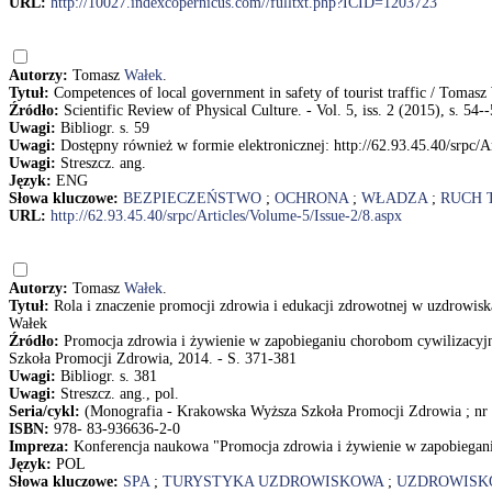
URL:
http://10027.indexcopernicus.com//fulltxt.php?ICID=1203723
Autorzy:
Tomasz
Wałek
.
Tytuł:
Competences of local government in safety of tourist traffic / Tomasz
Źródło:
Scientific Review of Physical Culture. - Vol. 5, iss. 2 (2015), s. 54-
Uwagi:
Bibliogr. s. 59
Uwagi:
Dostępny również w formie elektronicznej: http://62.93.45.40/srpc/A
Uwagi:
Streszcz. ang.
Język:
ENG
Słowa kluczowe:
BEZPIECZEŃSTWO
;
OCHRONA
;
WŁADZA
;
RUCH 
URL:
http://62.93.45.40/srpc/Articles/Volume-5/Issue-2/8.aspx
Autorzy:
Tomasz
Wałek
.
Tytuł:
Rola i znaczenie promocji zdrowia i edukacji zdrowotnej w uzdrowisk
Wałek
Źródło:
Promocja zdrowia i żywienie w zapobieganiu chorobom cywilizacyj
Szkoła Promocji Zdrowia, 2014. - S. 371-381
Uwagi:
Bibliogr. s. 381
Uwagi:
Streszcz. ang., pol.
Seria/cykl:
(Monografia - Krakowska Wyższa Szkoła Promocji Zdrowia ; nr 
ISBN:
978- 83-936636-2-0
Impreza:
Konferencja naukowa "Promocja zdrowia i żywienie w zapobiegan
Język:
POL
Słowa kluczowe:
SPA
;
TURYSTYKA UZDROWISKOWA
;
UZDROWISK