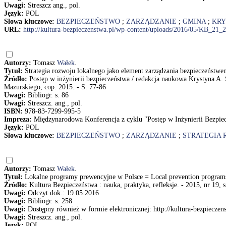
Uwagi:
Streszcz ang., pol.
Język:
POL
Słowa kluczowe:
BEZPIECZEŃSTWO
;
ZARZĄDZANIE
;
GMINA
;
KRY
URL:
http://kultura-bezpieczenstwa.pl/wp-content/uploads/2016/05/KB_21_
Autorzy:
Tomasz
Wałek
.
Tytuł:
Strategia rozwoju lokalnego jako element zarządzania bezpieczeństw
Źródło:
Postęp w inżynierii bezpieczeństwa / redakcja naukowa Krystyna A
Mazurskiego, cop. 2015. - S. 77-86
Uwagi:
Bibliogr. s. 86
Uwagi:
Streszcz. ang., pol.
ISBN:
978-83-7299-995-5
Impreza:
Międzynarodowa Konferencja z cyklu "Postęp w Inżynierii Bezpiec
Język:
POL
Słowa kluczowe:
BEZPIECZEŃSTWO
;
ZARZĄDZANIE
;
STRATEGIA 
Autorzy:
Tomasz
Wałek
.
Tytuł:
Lokalne programy prewencyjne w Polsce = Local prevention program
Źródło:
Kultura Bezpieczeństwa : nauka, praktyka, refleksje. - 2015, nr 19, 
Uwagi:
Odczyt dok.: 19.05.2016
Uwagi:
Bibliogr. s. 258
Uwagi:
Dostępny również w formie elektronicznej: http://kultura-bezpiecz
Uwagi:
Streszcz. ang., pol.
Język:
POL