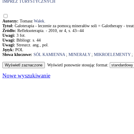
IMPREZ TURYSTYCZNYCH
Autorzy:
Tomasz
Wałek
.
Tytuł:
Galoterapia - leczenie za pomocą minerałów soli = Galotherapy - trea
Źródło:
Refleksoterapia. - 2010, nr 4, s. 43--44
Uwagi:
3 fot.
Uwagi:
Bibliogr. s. 44
Uwagi:
Streszcz. ang., pol.
Język:
POL
Słowa kluczowe:
SÓL KAMIENNA
;
MINERAŁY
;
MIKROELEMENTY
;
Wyświetl ponownie stosując format:
Nowe wyszukiwanie