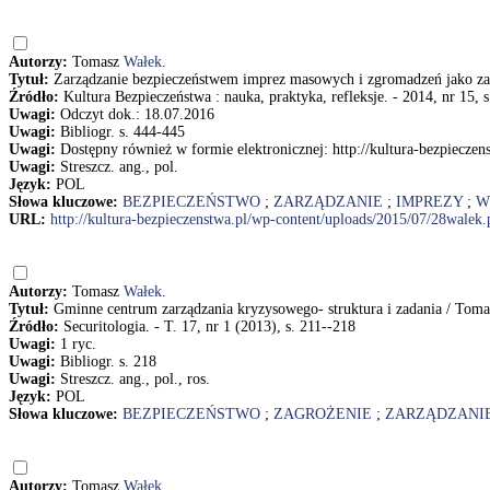
Autorzy:
Tomasz
Wałek
.
Tytuł:
Zarządzanie bezpieczeństwem imprez masowych i zgromadzeń jako za
Źródło:
Kultura Bezpieczeństwa : nauka, praktyka, refleksje. - 2014, nr 15, 
Uwagi:
Odczyt dok.: 18.07.2016
Uwagi:
Bibliogr. s. 444-445
Uwagi:
Dostępny również w formie elektronicznej: http://kultura-bezpiecze
Uwagi:
Streszcz. ang., pol.
Język:
POL
Słowa kluczowe:
BEZPIECZEŃSTWO
;
ZARZĄDZANIE
;
IMPREZY
;
W
URL:
http://kultura-bezpieczenstwa.pl/wp-content/uploads/2015/07/28walek.
Autorzy:
Tomasz
Wałek
.
Tytuł:
Gminne centrum zarządzania kryzysowego- struktura i zadania / Tom
Źródło:
Securitologia. - T. 17, nr 1 (2013), s. 211--218
Uwagi:
1 ryc.
Uwagi:
Bibliogr. s. 218
Uwagi:
Streszcz. ang., pol., ros.
Język:
POL
Słowa kluczowe:
BEZPIECZEŃSTWO
;
ZAGROŻENIE
;
ZARZĄDZANI
Autorzy:
Tomasz
Wałek
.