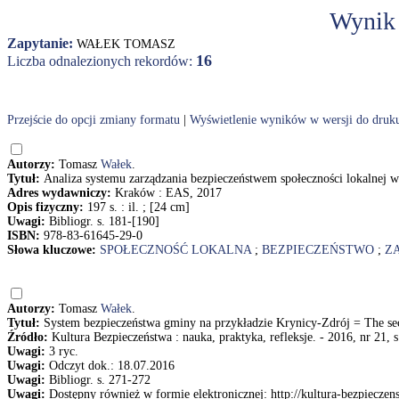
Wynik
Zapytanie:
WAŁEK TOMASZ
16
Liczba odnalezionych rekordów:
Przejście do opcji zmiany formatu
|
Wyświetlenie wyników w wersji do druk
Autorzy:
Tomasz
Wałek
.
Tytuł:
Analiza systemu zarządzania bezpieczeństwem społeczności lokalnej w
Adres wydawniczy:
Kraków : EAS, 2017
Opis fizyczny:
197 s. : il. ; [24 cm]
Uwagi:
Bibliogr. s. 181-[190]
ISBN:
978-83-61645-29-0
Słowa kluczowe:
SPOŁECZNOŚĆ LOKALNA
;
BEZPIECZEŃSTWO
;
Z
Autorzy:
Tomasz
Wałek
.
Tytuł:
System bezpieczeństwa gminy na przykładzie Krynicy-Zdrój = The sec
Źródło:
Kultura Bezpieczeństwa : nauka, praktyka, refleksje. - 2016, nr 21, 
Uwagi:
3 ryc.
Uwagi:
Odczyt dok.: 18.07.2016
Uwagi:
Bibliogr. s. 271-272
Uwagi:
Dostępny również w formie elektronicznej: http://kultura-bezpiecz