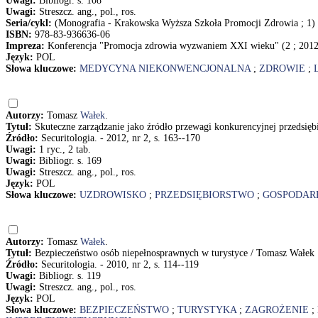
Uwagi:
Bibliogr. s. 108
Uwagi:
Streszcz. ang., pol., ros.
Seria/cykl:
(Monografia - Krakowska Wyższa Szkoła Promocji Zdrowia ; 1)
ISBN:
978-83-936636-06
Impreza:
Konferencja "Promocja zdrowia wyzwaniem XXI wieku" (2 ; 2012
Język:
POL
Słowa kluczowe:
MEDYCYNA NIEKONWENCJONALNA
;
ZDROWIE
;
Autorzy:
Tomasz
Wałek
.
Tytuł:
Skuteczne zarządzanie jako źródło przewagi konkurencyjnej przedsi
Źródło:
Securitologia. - 2012, nr 2, s. 163--170
Uwagi:
1 ryc., 2 tab.
Uwagi:
Bibliogr. s. 169
Uwagi:
Streszcz. ang., pol., ros.
Język:
POL
Słowa kluczowe:
UZDROWISKO
;
PRZEDSIĘBIORSTWO
;
GOSPODAR
Autorzy:
Tomasz
Wałek
.
Tytuł:
Bezpieczeństwo osób niepełnosprawnych w turystyce / Tomasz Wałek
Źródło:
Securitologia. - 2010, nr 2, s. 114--119
Uwagi:
Bibliogr. s. 119
Uwagi:
Streszcz. ang., pol., ros.
Język:
POL
Słowa kluczowe:
BEZPIECZEŃSTWO
;
TURYSTYKA
;
ZAGROŻENIE
;