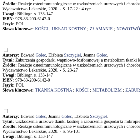
Źródło:
Reakcje osteoimmunologiczne w uszkodzeniach urazowych i chorob
Wydawnictwo Lekarskie, 2020. - S. 17-22 : 4 ryc.
Uwagi:
Bibliogr. s. 133-147
ISBN:
978-83-200-6142-0
Język:
POL
Słowa kluczowe:
KOŚCI
;
UKŁAD KOSTNY
;
ZŁAMANIE
;
NOWOTWÓ
Autorzy:
Edward
Golec
, Elżbieta
Szczygieł
, Joanna
Golec
.
Tytuł:
Zaburzenia gospodarki wapniowo-fosforanowej a metabolizm tkanki ko
Źródło:
Reakcje osteoimmunologiczne w uszkodzeniach urazowych i chorob
Wydawnictwo Lekarskie, 2020. - S. 23-27
Uwagi:
Bibliogr. s. 133-147
ISBN:
978-83-200-6142-0
Język:
POL
Słowa kluczowe:
TKANKA KOSTNA
;
KOŚCI
;
METABOLIZM
;
ZABUR
Autorzy:
Edward
Golec
, Joanna
Golec
, Elżbieta
Szczygieł
.
Tytuł:
Uszkodzenia urazowe tkanki kostnej a zaburzenia gospodarki mikropie
Źródło:
Reakcje osteoimmunologiczne w uszkodzeniach urazowych i chorob
Wydawnictwo Lekarskie, 2020. - S. 95-101
Uwagi:
Bibliogr. s. 133-147