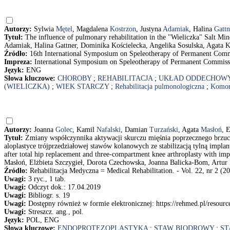
Autorzy:
Sylwia
Mętel
, Magdalena
Kostrzon
, Justyna
Adamiak
, Halina
Gattn
Tytuł:
The influence of pulmonary rehabilitation in the "Wieliczka" Salt Min
Adamiak, Halina Gattner, Dominika Kościelecka, Angelika Sosulska, Agata Ki
Źródło:
16th International Symposium on Speleotherapy of Permanent Commis
Impreza:
International Symposium on Speleotherapy of Permanent Commissi
Język:
ENG
Słowa kluczowe:
CHOROBY
;
REHABILITACJA
;
UKŁAD ODDECHOW
(WIELICZKA)
;
WIEK STARCZY
;
Rehabilitacja pulmonologiczna
;
Komor
Autorzy:
Joanna
Golec
, Kamil
Nafalski
, Damian
Turzański
, Agata
Masłoń
, 
Tytuł:
Zmiany współczynnika aktywacji skurczu mięśnia poprzecznego brzucha
aloplastyce trójprzedziałowej stawów kolanowych ze stabilizacją tylną implantu
after total hip replacement and three-compartment knee arthroplasty with imp
Masłoń, Elżbieta Szczygieł, Dorota Czechowska, Joanna Balicka-Bom, Artur
Źródło:
Rehabilitacja Medyczna = Medical Rehabilitation. - Vol. 22, nr 2 (20
Uwagi:
3 ryc., 1 tab.
Uwagi:
Odczyt dok.: 17.04.2019
Uwagi:
Bibliogr. s. 19
Uwagi:
Dostępny również w formie elektronicznej: https://rehmed.pl/resource
Uwagi:
Streszcz. ang., pol.
Język:
POL, ENG
Słowa kluczowe:
ENDOPROTEZOPLASTYKA
;
STAW BIODROWY
;
ST