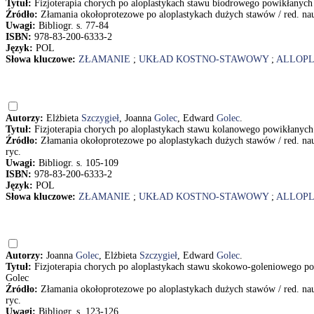
Tytuł:
Fizjoterapia chorych po aloplastykach stawu biodrowego powikłanych
Źródło:
Złamania okołoprotezowe po aloplastykach dużych stawów / red. n
Uwagi:
Bibliogr. s. 77-84
ISBN:
978-83-200-6333-2
Język:
POL
Słowa kluczowe:
ZŁAMANIE
;
UKŁAD KOSTNO-STAWOWY
;
ALLOP
Autorzy:
Elżbieta
Szczygieł
, Joanna
Golec
, Edward
Golec
.
Tytuł:
Fizjoterapia chorych po aloplastykach stawu kolanowego powikłanyc
Źródło:
Złamania okołoprotezowe po aloplastykach dużych stawów / red. n
ryc.
Uwagi:
Bibliogr. s. 105-109
ISBN:
978-83-200-6333-2
Język:
POL
Słowa kluczowe:
ZŁAMANIE
;
UKŁAD KOSTNO-STAWOWY
;
ALLOP
Autorzy:
Joanna
Golec
, Elżbieta
Szczygieł
, Edward
Golec
.
Tytuł:
Fizjoterapia chorych po aloplastykach stawu skokowo-goleniowego p
Golec
Źródło:
Złamania okołoprotezowe po aloplastykach dużych stawów / red. n
ryc.
Uwagi:
Bibliogr. s. 123-126