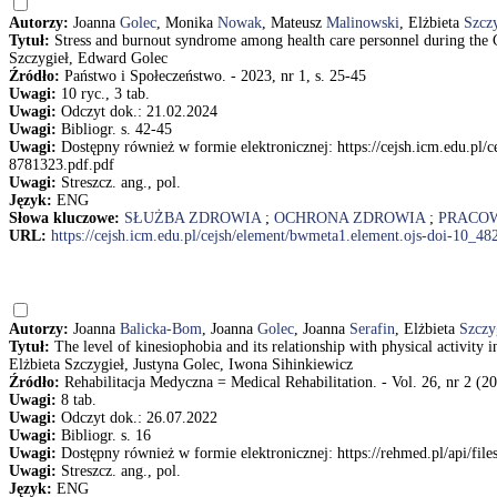
Autorzy:
Joanna
Golec
, Monika
Nowak
, Mateusz
Malinowski
, Elżbieta
Szczy
Tytuł:
Stress and burnout syndrome among health care personnel during th
Szczygieł, Edward Golec
Źródło:
Państwo i Społeczeństwo. - 2023, nr 1, s. 25-45
Uwagi:
10 ryc., 3 tab.
Uwagi:
Odczyt dok.: 21.02.2024
Uwagi:
Bibliogr. s. 42-45
Uwagi:
Dostępny również w formie elektronicznej: https://cejsh.icm.edu.pl
8781323.pdf.pdf
Uwagi:
Streszcz. ang., pol.
Język:
ENG
Słowa kluczowe:
SŁUŻBA ZDROWIA
;
OCHRONA ZDROWIA
;
PRACO
URL:
https://cejsh.icm.edu.pl/cejsh/element/bwmeta1.element.ojs-doi-10_4
Autorzy:
Joanna
Balicka-Bom
, Joanna
Golec
, Joanna
Serafin
, Elżbieta
Szczy
Tytuł:
The level of kinesiophobia and its relationship with physical activity
Elżbieta Szczygieł, Justyna Golec, Iwona Sihinkiewicz
Źródło:
Rehabilitacja Medyczna = Medical Rehabilitation. - Vol. 26, nr 2 (20
Uwagi:
8 tab.
Uwagi:
Odczyt dok.: 26.07.2022
Uwagi:
Bibliogr. s. 16
Uwagi:
Dostępny również w formie elektronicznej: https://rehmed.pl/api/fi
Uwagi:
Streszcz. ang., pol.
Język:
ENG