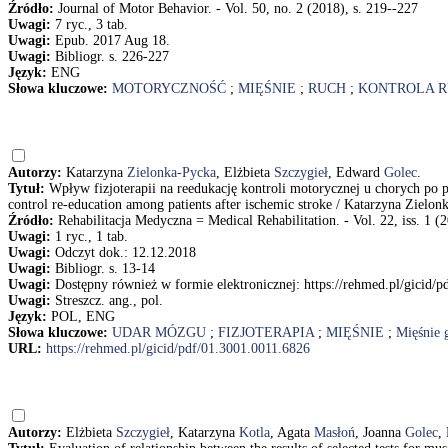
Źródło:
Journal of Motor Behavior. - Vol. 50, no. 2 (2018), s. 219--227
Uwagi:
7 ryc., 3 tab.
Uwagi:
Epub. 2017 Aug 18.
Uwagi:
Bibliogr. s. 226-227
Język:
ENG
Słowa kluczowe:
MOTORYCZNOŚĆ
;
MIĘŚNIE
;
RUCH
;
KONTROLA 
Autorzy:
Katarzyna
Zielonka-Pycka
, Elżbieta
Szczygieł
, Edward
Golec
.
Tytuł:
Wpływ fizjoterapii na reedukację kontroli motorycznej u chorych p
control re-education among patients after ischemic stroke / Katarzyna Zielo
Źródło:
Rehabilitacja Medyczna = Medical Rehabilitation. - Vol. 22, iss. 1 (2
Uwagi:
1 ryc., 1 tab.
Uwagi:
Odczyt dok.: 12.12.2018
Uwagi:
Bibliogr. s. 13-14
Uwagi:
Dostępny również w formie elektronicznej: https://rehmed.pl/gicid/
Uwagi:
Streszcz. ang., pol.
Język:
POL, ENG
Słowa kluczowe:
UDAR MÓZGU
;
FIZJOTERAPIA
;
MIĘŚNIE
;
Mięśnie 
URL:
https://rehmed.pl/gicid/pdf/01.3001.0011.6826
Autorzy:
Elżbieta
Szczygieł
, Katarzyna
Kotla
, Agata
Masłoń
, Joanna
Golec
,