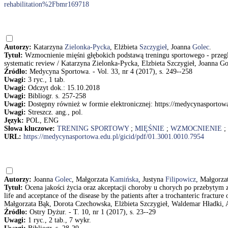
rehabilitation%2Fbmr169718
Autorzy:
Katarzyna
Zielonka-Pycka
, Elżbieta
Szczygieł
, Joanna
Golec
.
Tytuł:
Wzmocnienie mięśni głębokich podstawą treningu sportowego - przegląd
systematic review / Katarzyna Zielonka-Pycka, Elzbieta Szczygieł, Joanna Go
Źródło:
Medycyna Sportowa. - Vol. 33, nr 4 (2017), s. 249--258
Uwagi:
3 ryc., 1 tab.
Uwagi:
Odczyt dok.: 15.10.2018
Uwagi:
Bibliogr. s. 257-258
Uwagi:
Dostępny również w formie elektronicznej: https://medycynasportow
Uwagi:
Streszcz. ang., pol.
Język:
POL, ENG
Słowa kluczowe:
TRENING SPORTOWY
;
MIĘŚNIE
;
WZMOCNIENIE
;
URL:
https://medycynasportowa.edu.pl/gicid/pdf/01.3001.0010.7954
Autorzy:
Joanna
Golec
, Małgorzata
Kamińska
, Justyna
Filipowicz
, Małgorza
Tytuł:
Ocena jakości życia oraz akceptacji choroby u chorych po przebytym 
life and acceptance of the disease by the patients after a trochanteric fractu
Małgorzata Bąk, Dorota Czechowska, Elżbieta Szczygieł, Waldemar Hładki, 
Źródło:
Ostry Dyżur. - T. 10, nr 1 (2017), s. 23--29
Uwagi:
1 ryc., 2 tab., 7 wykr.