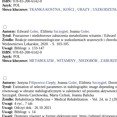
ISBN:
978-83-200-6142-0
Język:
POL
Słowa kluczowe:
TKANKA KOSTNA
;
KOŚCI
;
URAZY
;
USZKODZENI
Autorzy:
Edward
Golec
, Elżbieta
Szczygieł
, Joanna
Golec
.
Tytuł:
Pourazowe i niedoborowe zaburzenia metabolizmu witamin / Edward G
Źródło:
Reakcje osteoimmunologiczne w uszkodzeniach urazowych i chorob
Wydawnictwo Lekarskie, 2020. - S. 103-105
Uwagi:
Bibliogr. s. 133-147
ISBN:
978-83-200-6142-0
Język:
POL
Słowa kluczowe:
METABOLIZM
;
WITAMINY
;
NIEDOBÓR
;
ZABURZE
Autorzy:
Justyna
Filipowicz-Ciepły
, Joanna
Golec
, Elżbieta
Szczygieł
, Doro
Tytuł:
Estimation of selected parameters in stabilographic image depending 
równowagi w obrazie stabilograficznym w zależności od poziomu aktywności fi
Szczygieł, Dorota Czechowska, Marta Cichoń, Joanna Balicka
Źródło:
Rehabilitacja Medyczna = Medical Rehabilitation. - Vol. 24, nr 2 (20
Uwagi:
4 ryc., 7 tab.
Uwagi:
Odczyt dok.: 26.10.2021
Uwagi:
Bibliogr. s. 14
Uwagi:
Dostępny również w formie elektronicznej: https://rehmed.pl/resource