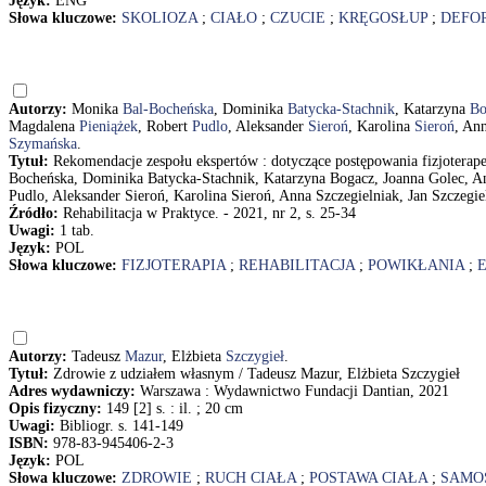
Język:
ENG
Słowa kluczowe:
SKOLIOZA
;
CIAŁO
;
CZUCIE
;
KRĘGOSŁUP
;
DEFO
Autorzy:
Monika
Bal-Bocheńska
, Dominika
Batycka-Stachnik
, Katarzyna
Bo
Magdalena
Pieniążek
, Robert
Pudlo
, Aleksander
Sieroń
, Karolina
Sieroń
, An
Szymańska
.
Tytuł:
Rekomendacje zespołu ekspertów : dotyczące postępowania fizjoterap
Bocheńska, Dominika Batycka-Stachnik, Katarzyna Bogacz, Joanna Golec, An
Pudlo, Aleksander Sieroń, Karolina Sieroń, Anna Szczegielniak, Jan Szczegie
Źródło:
Rehabilitacja w Praktyce. - 2021, nr 2, s. 25-34
Uwagi:
1 tab.
Język:
POL
Słowa kluczowe:
FIZJOTERAPIA
;
REHABILITACJA
;
POWIKŁANIA
;
Autorzy:
Tadeusz
Mazur
, Elżbieta
Szczygieł
.
Tytuł:
Zdrowie z udziałem własnym / Tadeusz Mazur, Elżbieta Szczygieł
Adres wydawniczy:
Warszawa : Wydawnictwo Fundacji Dantian, 2021
Opis fizyczny:
149 [2] s. : il. ; 20 cm
Uwagi:
Bibliogr. s. 141-149
ISBN:
978-83-945406-2-3
Język:
POL
Słowa kluczowe:
ZDROWIE
;
RUCH CIAŁA
;
POSTAWA CIAŁA
;
SAMO