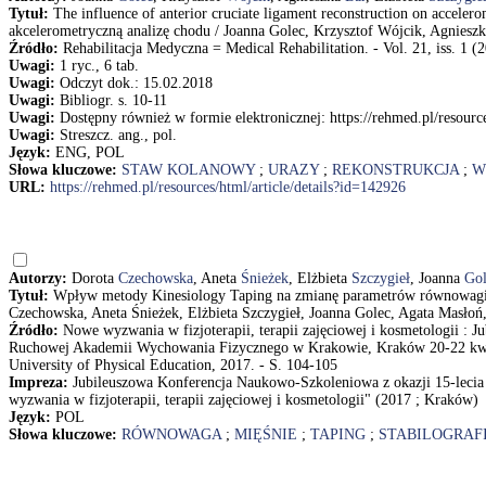
Tytuł:
The influence of anterior cruciate ligament reconstruction on accele
akcelerometryczną analizę chodu / Joanna Golec, Krzysztof Wójcik, Agnies
Źródło:
Rehabilitacja Medyczna = Medical Rehabilitation. - Vol. 21, iss. 1 (2
Uwagi:
1 ryc., 6 tab.
Uwagi:
Odczyt dok.: 15.02.2018
Uwagi:
Bibliogr. s. 10-11
Uwagi:
Dostępny również w formie elektronicznej: https://rehmed.pl/resource
Uwagi:
Streszcz. ang., pol.
Język:
ENG, POL
Słowa kluczowe:
STAW KOLANOWY
;
URAZY
;
REKONSTRUKCJA
;
W
URL:
https://rehmed.pl/resources/html/article/details?id=142926
Autorzy:
Dorota
Czechowska
, Aneta
Śnieżek
, Elżbieta
Szczygieł
, Joanna
Gol
Tytuł:
Wpływ metody Kinesiology Taping na zmianę parametrów równowagi, p
Czechowska, Aneta Śnieżek, Elżbieta Szczygieł, Joanna Golec, Agata Masło
Źródło:
Nowe wyzwania w fizjoterapii, terapii zajęciowej i kosmetologii : 
Ruchowej Akademii Wychowania Fizycznego w Krakowie, Kraków 20-22 kwietn
University of Physical Education, 2017. - S. 104-105
Impreza:
Jubileuszowa Konferencja Naukowo-Szkoleniowa z okazji 15-lec
wyzwania w fizjoterapii, terapii zajęciowej i kosmetologii" (2017 ; Kraków)
Język:
POL
Słowa kluczowe:
RÓWNOWAGA
;
MIĘŚNIE
;
TAPING
;
STABILOGRAF