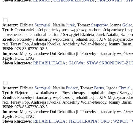
Słowa kluczowe:
LEKARZ
;
OCHRONA ZDROWIA
;
PRACOWNIK
;
ST
Autorzy:
Elżbieta
Szczygieł
, Natalia
Jurek
, Tomasz
Szaporów
, Joanna
Golec
Tytuł:
Ocena zależności pomiędzy postawą głowy, ruchomością żuchwy i nap
movements and emotional tension / Szczygieł Elżbieta, Jurek Natalia, Szap
Źródło:
Potrzeby i standardy współczesnej rehabilitacji : XIV Międzynarodowe
red. Teresy Pop, Andrzeja Kwolka, Andżeliny Wolan-Nierody, Joanny Baran. 
ISBN:
978-83-67230-02-5
Impreza:
Międzynarodowe Dni Rehabilitacji "Potrzeby i standardy współczesn
Język:
POL, ENG
Słowa kluczowe:
REHABILITACJA
;
GŁOWA
;
STAW SKRONIOWO-Ż
Autorzy:
Elżbieta
Szczygieł
, Natalia
Fudacz
, Tomasz
Berus
, Jagoda
Chmiel
,
Tytuł:
Fizjoterapia w okulistyce = Physiotherapy in ophthalmology / Szczyg
Źródło:
Potrzeby i standardy współczesnej rehabilitacji : XIV Międzynarodowe
red. Teresy Pop, Andrzeja Kwolka, Andżeliny Wolan-Nierody, Joanny Baran. 
ISBN:
978-83-67230-02-5
Impreza:
Międzynarodowe Dni Rehabilitacji "Potrzeby i standardy współczesn
Język:
POL, ENG
Słowa kluczowe:
REHABILITACJA
;
FIZJOTERAPIA
;
OKO
;
WZROK
;