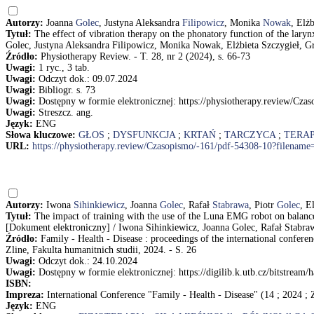
Autorzy:
Joanna
Golec
, Justyna Aleksandra
Filipowicz
, Monika
Nowak
, Elż
Tytuł:
The effect of vibration therapy on the phonatory function of the lary
Golec, Justyna Aleksandra Filipowicz, Monika Nowak, Elżbieta Szczygieł, 
Źródło:
Physiotherapy Review. - T. 28, nr 2 (2024), s. 66-73
Uwagi:
1 ryc., 3 tab.
Uwagi:
Odczyt dok.: 09.07.2024
Uwagi:
Bibliogr. s. 73
Uwagi:
Dostępny w formie elektronicznej: https://physiotherapy.review/Cz
Uwagi:
Streszcz. ang.
Język:
ENG
Słowa kluczowe:
GŁOS
;
DYSFUNKCJA
;
KRTAŃ
;
TARCZYCA
;
TERAP
URL:
https://physiotherapy.review/Czasopismo/-161/pdf-54308-10?filename
Autorzy:
Iwona
Sihinkiewicz
, Joanna
Golec
, Rafał
Stabrawa
, Piotr
Golec
, E
Tytuł:
The impact of training with the use of the Luna EMG robot on balance,
[Dokument elektroniczny] / Iwona Sihinkiewicz, Joanna Golec, Rafał Stabraw
Źródło:
Family - Health - Disease : proceedings of the international confer
Zline, Fakulta humanitnich studii, 2024. - S. 26
Uwagi:
Odczyt dok.: 24.10.2024
Uwagi:
Dostępny w formie elektronicznej: https://digilib.k.utb.cz/bitstre
ISBN:
Impreza:
International Conference "Family - Health - Disease" (14 ; 2024 ; 
Język:
ENG