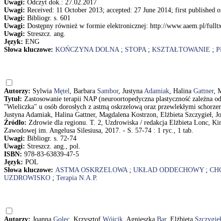
Uwagi:
Odczyt dok.: 27.02.2017
Uwagi:
Received: 11 October 2013; accepted: 27 June 2014; first published
Uwagi:
Bibliogr. s. 601
Uwagi:
Dostępny również w formie elektronicznej: http://www.aaem.pl/ful
Uwagi:
Streszcz. ang.
Język:
ENG
Słowa kluczowe:
KOŃCZYNA DOLNA
;
STOPA
;
KSZTAŁTOWANIE
;
P
Autorzy:
Sylwia
Mętel
, Barbara
Sambor
, Justyna
Adamiak
, Halina
Gattner
, 
Tytuł:
Zastosowanie terapii NAP (neuroortopedyczna plastyczność zależna 
"Wieliczka" u osób dorosłych z astmą oskrzelową oraz przewlekłymi schorze
Justyna Adamiak, Halina Gattner, Magdalena Kostrzon, Elżbieta Szczygieł, J
Źródło:
Zdrowie dla regionu. T. 2, Uzdrowiska / redakcja Elżbieta Lonc, 
Zawodowej im. Angelusa Silesiusa, 2017. - S. 57-74 : 1 ryc., 1 tab.
Uwagi:
Bibliogr. s. 72-74
Uwagi:
Streszcz. ang., pol.
ISBN:
978-83-63839-47-5
Język:
POL
Słowa kluczowe:
ASTMA OSKRZELOWA
;
UKŁAD ODDECHOWY
;
CH
UZDROWISKO
;
Terapia N.A.P.
Autorzy:
Joanna
Golec
, Krzysztof
Wójcik
, Agnieszka
Bar
, Elżbieta
Szczygie