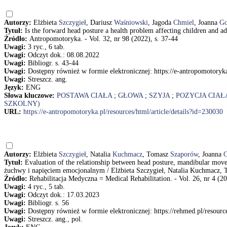
Autorzy:
Elżbieta
Szczygieł
, Dariusz
Waśniowski
, Jagoda
Chmiel
, Joanna
Go
Tytuł:
Is the forward head posture a health problem affecting children and a
Źródło:
Antropomotoryka. - Vol. 32, nr 98 (2022), s. 37-44
Uwagi:
3 ryc., 6 tab.
Uwagi:
Odczyt dok.: 08.08.2022
Uwagi:
Bibliogr. s. 43-44
Uwagi:
Dostępny również w formie elektronicznej: https://e-antropomotoryka
Uwagi:
Streszcz. ang.
Język:
ENG
Słowa kluczowe:
POSTAWA CIAŁA
;
GŁOWA
;
SZYJA
;
POZYCJA CIAŁ
SZKOLNY)
URL:
https://e-antropomotoryka.pl/resources/html/article/details?id=230030
Autorzy:
Elżbieta
Szczygieł
, Natalia
Kuchmacz
, Tomasz
Szaporów
, Joanna
G
Tytuł:
Evaluation of the relationship between head posture, mandibular mo
żuchwy i napięciem emocjonalnym / Elżbieta Szczygieł, Natalia Kuchmacz,
Źródło:
Rehabilitacja Medyczna = Medical Rehabilitation. - Vol. 26, nr 4 (20
Uwagi:
4 ryc., 5 tab.
Uwagi:
Odczyt dok.: 17.03.2023
Uwagi:
Bibliogr. s. 56
Uwagi:
Dostępny również w formie elektronicznej: https://rehmed.pl/resour
Uwagi:
Streszcz. ang., pol.