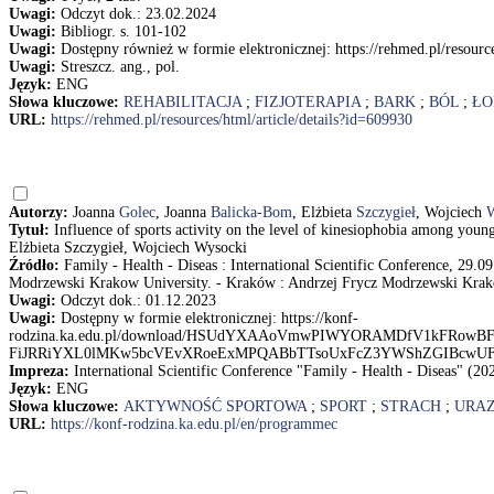
Uwagi:
Odczyt dok.: 23.02.2024
Uwagi:
Bibliogr. s. 101-102
Uwagi:
Dostępny również w formie elektronicznej: https://rehmed.pl/resource
Uwagi:
Streszcz. ang., pol.
Język:
ENG
Słowa kluczowe:
REHABILITACJA
;
FIZJOTERAPIA
;
BARK
;
BÓL
;
ŁO
URL:
https://rehmed.pl/resources/html/article/details?id=609930
Autorzy:
Joanna
Golec
, Joanna
Balicka-Bom
, Elżbieta
Szczygieł
, Wojciech
W
Tytuł:
Influence of sports activity on the level of kinesiophobia among you
Elżbieta Szczygieł, Wojciech Wysocki
Źródło:
Family - Health - Diseas : International Scientific Conference, 29.
Modrzewski Krakow University. - Kraków : Andrzej Frycz Modrzewski Krako
Uwagi:
Odczyt dok.: 01.12.2023
Uwagi:
Dostępny w formie elektronicznej: https://konf-
rodzina.ka.edu.pl/download/HSUdYXAAoVmwPIWYORAMDfV1kF
FiJRRiYXL0lMKw5bcVEvXRoeExMPQABbTTsoUxFcZ3YWShZGIBcwUF
Impreza:
International Scientific Conference "Family - Health - Diseas" (2
Język:
ENG
Słowa kluczowe:
AKTYWNOŚĆ SPORTOWA
;
SPORT
;
STRACH
;
URA
URL:
https://konf-rodzina.ka.edu.pl/en/programmec