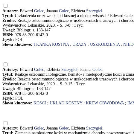
Autorzy:
Edward
Golec
, Joanna
Golec
, Elżbieta
Szczygieł
.
Tytuł:
Uszkodzenia urazowe tkanki kostnej a niedokrwistości / Edward Golec
Źródło:
Reakcje osteoimmunologiczne w uszkodzeniach urazowych i chorob
Wydawnictwo Lekarskie, 2020. - S. 3-8 : 1 ryc.
Uwagi:
Bibliogr. s. 133-147
ISBN:
978-83-200-6142-0
Język:
POL
Słowa kluczowe:
TKANKA KOSTNA
;
URAZY
;
USZKODZENIA
;
NIED
Autorzy:
Edward
Golec
, Elżbieta
Szczygieł
, Joanna
Golec
.
Tytuł:
Reakcje osteoimmunologiczne, hemato- i mielopoetyczne kości a zmi
Źródło:
Reakcje osteoimmunologiczne w uszkodzeniach urazowych i chorob
Wydawnictwo Lekarskie, 2020. - S. 9-15 : 3 ryc.
Uwagi:
Bibliogr. s. 133-147
ISBN:
978-83-200-6142-0
Język:
POL
Słowa kluczowe:
KOŚCI
;
UKŁAD KOSTNY
;
KREW OBWODOWA
;
IM
Autorzy:
Edward
Golec
, Joanna
Golec
, Elżbieta
Szczygieł
.
Tytuł:
Złamania patologiczne kości w mechanizmie choroby nowotworowej / 