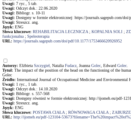
Uwagi:
7 ryc., 5 tab.
Uwagi:
Odczyt dok.: 22.06.2020
Uwagi:
Bibliogr. s. 10-11
Uwagi:
Dostępny w formie elektronicznej: https://journals.sagepub.com/do
Uwagi:
Streszcz. ang.
Język:
ENG
Słowa kluczowe:
REHABILITACJA LECZNICZA
;
KOPALNIA SOLI
;
Z
funkcjonalna
;
Speleoterapia
URL:
https://journals.sagepub.com/doi/pdf/10.1177/1753466620926952
Autorzy:
Elżbieta
Szczygieł
, Natalia
Fudacz
, Joanna
Golec
, Edward
Golec
.
Tytuł:
The impact of the position of the head on the functioning of the hum
Golec
Źródło:
International Journal of Occupational Medicine and Environmental He
Uwagi:
1 ryc., 1 tab.
Uwagi:
Odczyt dok.: 14.10.2020
Uwagi:
Bibliogr. s. 557-568
Uwagi:
Dostępny również w formie elektronicznej: http://ijomeh.eu/pdf
Uwagi:
Streszcz. ang.
Język:
ENG
Słowa kluczowe:
POSTAWA CIAŁA
;
RÓWNOWAGA CIAŁA
;
ZABURZE
URL:
http://ijomeh.eu/pdf-123104-53673?filename=The%20impact%20of%2