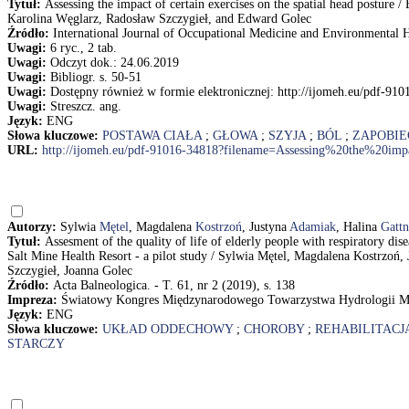
Tytuł:
Assessing the impact of certain exercises on the spatial head posture
Karolina Węglarz, Radosław Szczygieł, and Edward Golec
Źródło:
International Journal of Occupational Medicine and Environmental He
Uwagi:
6 ryc., 2 tab.
Uwagi:
Odczyt dok.: 24.06.2019
Uwagi:
Bibliogr. s. 50-51
Uwagi:
Dostępny również w formie elektronicznej: http://ijomeh.eu/pdf-
Uwagi:
Streszcz. ang.
Język:
ENG
Słowa kluczowe:
POSTAWA CIAŁA
;
GŁOWA
;
SZYJA
;
BÓL
;
ZAPOBIE
URL:
http://ijomeh.eu/pdf-91016-34818?filename=Assessing%20the%20imp
Autorzy:
Sylwia
Mętel
, Magdalena
Kostrzoń
, Justyna
Adamiak
, Halina
Gattn
Tytuł:
Assesment of the quality of life of elderly people with respiratory di
Salt Mine Health Resort - a pilot study / Sylwia Mętel, Magdalena Kostrzoń,
Szczygieł, Joanna Golec
Źródło:
Acta Balneologica. - T. 61, nr 2 (2019), s. 138
Impreza:
Światowy Kongres Międzynarodowego Towarzystwa Hydrologii Med
Język:
ENG
Słowa kluczowe:
UKŁAD ODDECHOWY
;
CHOROBY
;
REHABILITACJ
STARCZY