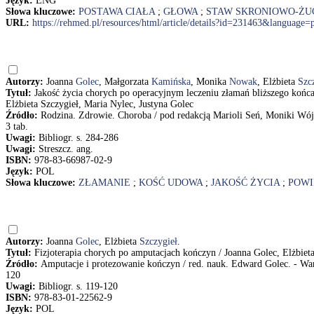
Język:
ENG
Słowa kluczowe:
POSTAWA CIAŁA
;
GŁOWA
;
STAW SKRONIOWO-Ż
URL:
https://rehmed.pl/resources/html/article/details?id=231463&language=
Autorzy:
Joanna
Golec
, Małgorzata
Kamińska
, Monika
Nowak
, Elżbieta
Szc
Tytuł:
Jakość życia chorych po operacyjnym leczeniu złamań bliższego koń
Elżbieta Szczygieł, Maria Nylec, Justyna Golec
Źródło:
Rodzina. Zdrowie. Choroba / pod redakcją Marioli Seń, Moniki Wój
3 tab.
Uwagi:
Bibliogr. s. 284-286
Uwagi:
Streszcz. ang.
ISBN:
978-83-66987-02-9
Język:
POL
Słowa kluczowe:
ZŁAMANIE
;
KOŚĆ UDOWA
;
JAKOŚĆ ŻYCIA
;
POWI
Autorzy:
Joanna
Golec
, Elżbieta
Szczygieł
.
Tytuł:
Fizjoterapia chorych po amputacjach kończyn / Joanna Golec, Elżbiet
Źródło:
Amputacje i protezowanie kończyn / red. nauk. Edward Golec. -
120
Uwagi:
Bibliogr. s. 119-120
ISBN:
978-83-01-22562-9
Język:
POL