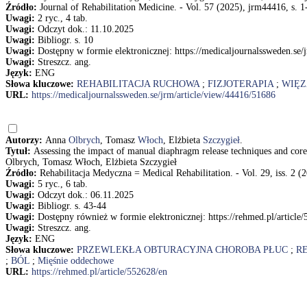
Źródło:
Journal of Rehabilitation Medicine. - Vol. 57 (2025), jrm44416, s. 1
Uwagi:
2 ryc., 4 tab.
Uwagi:
Odczyt dok.: 11.10.2025
Uwagi:
Bibliogr. s. 10
Uwagi:
Dostępny w formie elektronicznej: https://medicaljournalssweden.se/
Uwagi:
Streszcz. ang.
Język:
ENG
Słowa kluczowe:
REHABILITACJA RUCHOWA
;
FIZJOTERAPIA
;
WIĘZ
URL:
https://medicaljournalssweden.se/jrm/article/view/44416/51686
Autorzy:
Anna
Olbrych
, Tomasz
Włoch
, Elżbieta
Szczygieł
.
Tytuł:
Assessing the impact of manual diaphragm release techniques and core 
Olbrych, Tomasz Włoch, Elżbieta Szczygieł
Źródło:
Rehabilitacja Medyczna = Medical Rehabilitation. - Vol. 29, iss. 2 (2
Uwagi:
5 ryc., 6 tab.
Uwagi:
Odczyt dok.: 06.11.2025
Uwagi:
Bibliogr. s. 43-44
Uwagi:
Dostępny również w formie elektronicznej: https://rehmed.pl/article
Uwagi:
Streszcz. ang.
Język:
ENG
Słowa kluczowe:
PRZEWLEKŁA OBTURACYJNA CHOROBA PŁUC
;
R
;
BÓL
;
Mięśnie oddechowe
URL:
https://rehmed.pl/article/552628/en