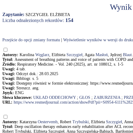
Wynik
Zapytanie:
SZCZYGIEŁ ELŻBIETA
154
Liczba odnalezionych rekordów:
Przejście do opcji zmiany formatu
|
Wyświetlenie wyników w wersji do druk
Autorzy:
Karolina
Węglarz
, Elżbieta
Szczygieł
, Agata
Masłoń
, Jędrzej
Blaut
.
Tytuł:
Assessment of breathing patterns and voice of patients with COPD and
Źródło:
Respiratory Medicine. - Vol. 240 (2025), art. nr 108012, s. 1-5
Uwagi:
4 tab.
Uwagi:
Odczyt dok.: 28.03.2025
Uwagi:
Bibliogr. s. 5
Uwagi:
Dostępny również w formie elektronicznej: https://www.resmedjo
Uwagi:
Streszcz. ang.
Język:
ENG
Słowa kluczowe:
UKŁAD ODDECHOWY
;
GŁOS
;
ZABURZENIA
;
PRZ
URL:
https://www.resmedjournal.com/action/showPdf?pii=S0954-6111%2
Autorzy:
Katarzyna
Oestervemb
, Robert
Trybulski
, Elżbieta
Szczygieł
, Ann
Tytuł:
Deep oscillation therapy enhances early rehabilitation after ACL reco
Robert Trybulski, Elżbieta Szczygieł, Anna Szczygielska-Babiuch, Bartłom