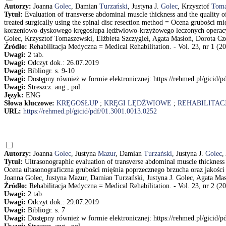
Autorzy:
Joanna
Golec
, Damian
Turzański
, Justyna J.
Golec
, Krzysztof
Toma
Tytuł:
Evaluation of transverse abdominal muscle thickness and the quality of 
treated surgically using the spinal disc resection method = Ocena grubości 
korzeniowo-dyskowego kręgosłupa lędźwiowo-krzyżowego leczonych operacyjn
Golec, Krzysztof Tomaszewski, Elżbieta Szczygieł, Agata Masłoń, Dorota 
Źródło:
Rehabilitacja Medyczna = Medical Rehabilitation. - Vol. 23, nr 1 (20
Uwagi:
2 tab.
Uwagi:
Odczyt dok.: 26.07.2019
Uwagi:
Bibliogr. s. 9-10
Uwagi:
Dostępny również w formie elektronicznej: https://rehmed.pl/gicid/
Uwagi:
Streszcz. ang., pol.
Język:
ENG
Słowa kluczowe:
KRĘGOSŁUP
;
KRĘGI LĘDŹWIOWE
;
REHABILITAC
URL:
https://rehmed.pl/gicid/pdf/01.3001.0013.0252
Autorzy:
Joanna
Golec
, Justyna
Mazur
, Damian
Turzański
, Justyna J.
Golec
,
Tytuł:
Ultrasonographic evaluation of transverse abdominal muscle thickness an
Ocena ultasonograficzna grubości mięśnia poprzecznego brzucha oraz jakośc
Joanna Golec, Justyna Mazur, Damian Turzański, Justyna J. Golec, Agata Ma
Źródło:
Rehabilitacja Medyczna = Medical Rehabilitation. - Vol. 23, nr 2 (20
Uwagi:
2 tab.
Uwagi:
Odczyt dok.: 29.07.2019
Uwagi:
Bibliogr. s. 7
Uwagi:
Dostępny również w formie elektronicznej: https://rehmed.pl/gicid/