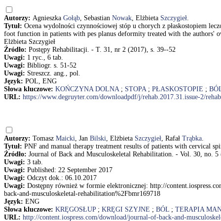
Autorzy:
Agnieszka
Gołąb
, Sebastian
Nowak
, Elżbieta
Szczygieł
.
Tytuł:
Ocena wydolności czynnościowej stóp u chorych z płaskostopiem lec
foot function in patients with pes planus deformity treated with the authors
Elżbieta Szczygieł
Źródło:
Postępy Rehabilitacji. - T. 31, nr 2 (2017), s. 39--52
Uwagi:
1 ryc., 6 tab.
Uwagi:
Bibliogr. s. 51-52
Uwagi:
Streszcz. ang., pol.
Język:
POL, ENG
Słowa kluczowe:
KOŃCZYNA DOLNA
;
STOPA
;
PŁASKOSTOPIE
;
BÓ
URL:
https://www.degruyter.com/downloadpdf/j/rehab.2017.31.issue-2/reh
Autorzy:
Tomasz
Maicki
, Jan
Bilski
, Elżbieta
Szczygieł
, Rafał
Trąbka
.
Tytuł:
PNF and manual therapy treatment results of patients with cervical spi
Źródło:
Journal of Back and Musculoskeletal Rehabilitation. - Vol. 30, no. 5
Uwagi:
3 tab.
Uwagi:
Published: 22 September 2017
Uwagi:
Odczyt dok.: 06.10.2017
Uwagi:
Dostępny również w formie elektronicznej: http://content.iospress.
back-and-musculoskeletal-rehabilitation%2Fbmr169718
Język:
ENG
Słowa kluczowe:
KRĘGOSŁUP
;
KRĘGI SZYJNE
;
BÓL
;
TERAPIA MA
URL:
http://content.iospress.com/download/journal-of-back-and-musculoskel