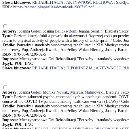
Słowa kluczowe:
REHABILITACJA
;
AKTYWNOŚĆ RUCHOWA
;
SKRĘC
URL:
https://rehmed.pl/api/files/download/1906715.pdf
Autorzy:
Joanna
Golec
, Joanna
Balicka-Bom
, Joanna
Serafin
, Elżbieta
Szczy
Tytuł:
Poziom kinezjofobii a powrót do aktywności fizycznej osób po przeb
return to physical activity of people with a history of ankle sprain / Golec 
Źródło:
Potrzeby i standardy współczesnej rehabilitacji : XIV Międzynarodowe
red. Teresy Pop, Andrzeja Kwolka, Andżeliny Wolan-Nierody, Joanny Baran. -
ISBN:
978-83-67230-02-5
Impreza:
Międzynarodowe Dni Rehabilitacji "Potrzeby i standardy współczesn
Język:
POL, ENG
Słowa kluczowe:
REHABILITACJA
;
HIPOKINEZJA
;
AKTYWNOŚĆ RU
Autorzy:
Joanna
Golec
, Monika
Nowak
, Mateusz
Malinowski
, Elżbieta
Szczy
Tytuł:
Poziom zaburzeń psycho-emocjonalnych w przebiegu pandemii COVID-
course of the COVID-19 pandemic among healthcare workers (HCWs) / Gole
Źródło:
Potrzeby i standardy współczesnej rehabilitacji : XIV Międzynarodowe
red. Teresy Pop, Andrzeja Kwolka, Andżeliny Wolan-Nierody, Joanny Baran. -
ISBN:
978-83-67230-02-5
Impreza:
Międzynarodowe Dni Rehabilitacji "Potrzeby i standardy współczesn
Język:
POL, ENG