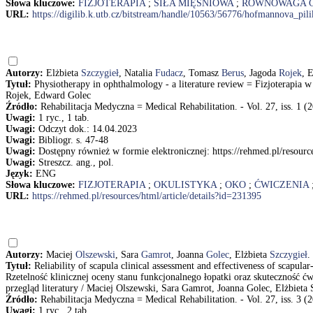
Słowa kluczowe:
FIZJOTERAPIA
;
SIŁA MIĘŚNIOWA
;
RÓWNOWAGA C
URL:
https://digilib.k.utb.cz/bitstream/handle/10563/56776/hofmannova_pi
Autorzy:
Elżbieta
Szczygieł
, Natalia
Fudacz
, Tomasz
Berus
, Jagoda
Rojek
, 
Tytuł:
Physiotherapy in ophthalmology - a literature review = Fizjoterapia w 
Rojek, Edward Golec
Źródło:
Rehabilitacja Medyczna = Medical Rehabilitation. - Vol. 27, iss. 1 (2
Uwagi:
1 ryc., 1 tab.
Uwagi:
Odczyt dok.: 14.04.2023
Uwagi:
Bibliogr. s. 47-48
Uwagi:
Dostępny również w formie elektronicznej: https://rehmed.pl/resource
Uwagi:
Streszcz. ang., pol.
Język:
ENG
Słowa kluczowe:
FIZJOTERAPIA
;
OKULISTYKA
;
OKO
;
ĆWICZENIA
URL:
https://rehmed.pl/resources/html/article/details?id=231395
Autorzy:
Maciej
Olszewski
, Sara
Gamrot
, Joanna
Golec
, Elżbieta
Szczygieł
.
Tytuł:
Reliability of scapula clinical assessment and effectiveness of scapular
Rzetelność klinicznej oceny stanu funkcjonalnego łopatki oraz skuteczność ć
przegląd literatury / Maciej Olszewski, Sara Gamrot, Joanna Golec, Elżbieta 
Źródło:
Rehabilitacja Medyczna = Medical Rehabilitation. - Vol. 27, iss. 3 (
Uwagi:
1 ryc., 2 tab.