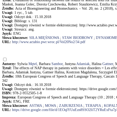
Tytuł:
Evaluation of relationship between the results of selected tests for mu
Masłoń, Joanna Golec, Dorota Czechowska, Robert Staszkiewicz, Emilia Kr
Źródło:
Acta of Bioengineering and Biomechanics. - Vol. 20, no. 2 (2018), s
Uwagi:
1 ryc., 5 tab.
Uwagi:
Odczyt dok.: 15.10.2018
Uwagi:
Bibliogr. s. 131
Uwagi:
Dostępny również w formie elektronicznej: http://www.actabio.pwr.
Uwagi:
Streszcz. ang.
Język:
ENG
Słowa kluczowe:
SIŁA MIĘŚNIOWA
;
STAW BIODROWY
;
DYNAMOME
URL:
http://www.actabio.pwr.wroc.pl/Vol20No2/34.pdf
Autorzy:
Sylwia
Mętel
, Barbara
Sambor
, Justyna
Adamiak
, Halina
Gattner
, 
Tytuł:
The effects of NAP therapy in patients with voice disorders = Les effe
Barbara, Adamiak Justyna, Gattner Halina, Kostrzon Magdalena, Szczygieł El
Źródło:
10th European Congress of Speech and Language Therapy, Cascais 10-
342
Uwagi:
Odczyt dok.: 16.10.2018
Uwagi:
Dostępny również w formie elektronicznej: https://drive.google
ISBN:
978-2-9552505-1-8
Impreza:
European Congress of Speech and Language Therapy (10 ; 2018 ; 
Język:
ENG, FRE
Słowa kluczowe:
ASTMA
;
MOWA
;
ZABURZENIA
;
TERAPIA
;
KOPALN
URL:
https://drive.google.com/file/d/1EOqlYUuEzn8SSO2liT2YRuExFta7