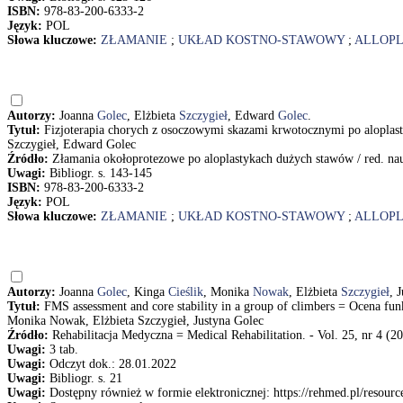
ISBN:
978-83-200-6333-2
Język:
POL
Słowa kluczowe:
ZŁAMANIE
;
UKŁAD KOSTNO-STAWOWY
;
ALLOP
Autorzy:
Joanna
Golec
, Elżbieta
Szczygieł
, Edward
Golec
.
Tytuł:
Fizjoterapia chorych z osoczowymi skazami krwotocznymi po aloplas
Szczygieł, Edward Golec
Źródło:
Złamania okołoprotezowe po aloplastykach dużych stawów / red. n
Uwagi:
Bibliogr. s. 143-145
ISBN:
978-83-200-6333-2
Język:
POL
Słowa kluczowe:
ZŁAMANIE
;
UKŁAD KOSTNO-STAWOWY
;
ALLOP
Autorzy:
Joanna
Golec
, Kinga
Cieślik
, Monika
Nowak
, Elżbieta
Szczygieł
, 
Tytuł:
FMS assessment and core stability in a group of climbers = Ocena fun
Monika Nowak, Elżbieta Szczygieł, Justyna Golec
Źródło:
Rehabilitacja Medyczna = Medical Rehabilitation. - Vol. 25, nr 4 (20
Uwagi:
3 tab.
Uwagi:
Odczyt dok.: 28.01.2022
Uwagi:
Bibliogr. s. 21
Uwagi:
Dostępny również w formie elektronicznej: https://rehmed.pl/resource