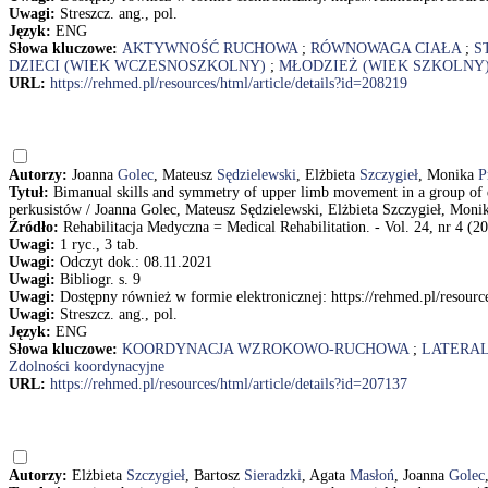
Uwagi:
Streszcz. ang., pol.
Język:
ENG
Słowa kluczowe:
AKTYWNOŚĆ RUCHOWA
;
RÓWNOWAGA CIAŁA
;
S
DZIECI (WIEK WCZESNOSZKOLNY)
;
MŁODZIEŻ (WIEK SZKOLNY
URL:
https://rehmed.pl/resources/html/article/details?id=208219
Autorzy:
Joanna
Golec
, Mateusz
Sędzielewski
, Elżbieta
Szczygieł
, Monika
P
Tytuł:
Bimanual skills and symmetry of upper limb movement in a group of
perkusistów / Joanna Golec, Mateusz Sędzielewski, Elżbieta Szczygieł, Moni
Źródło:
Rehabilitacja Medyczna = Medical Rehabilitation. - Vol. 24, nr 4 (20
Uwagi:
1 ryc., 3 tab.
Uwagi:
Odczyt dok.: 08.11.2021
Uwagi:
Bibliogr. s. 9
Uwagi:
Dostępny również w formie elektronicznej: https://rehmed.pl/resource
Uwagi:
Streszcz. ang., pol.
Język:
ENG
Słowa kluczowe:
KOORDYNACJA WZROKOWO-RUCHOWA
;
LATERAL
Zdolności koordynacyjne
URL:
https://rehmed.pl/resources/html/article/details?id=207137
Autorzy:
Elżbieta
Szczygieł
, Bartosz
Sieradzki
, Agata
Masłoń
, Joanna
Golec