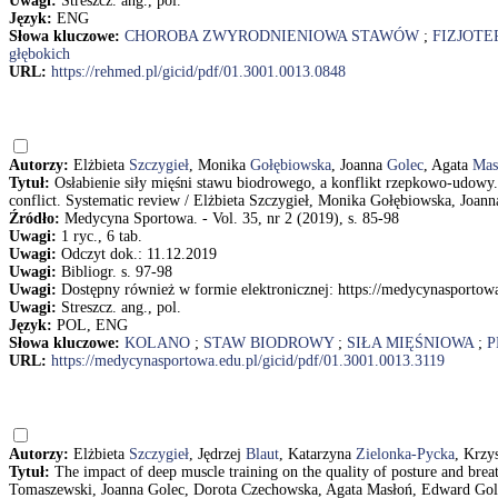
Uwagi:
Streszcz. ang., pol.
Język:
ENG
Słowa kluczowe:
CHOROBA ZWYRODNIENIOWA STAWÓW
;
FIZJOTE
głębokich
URL:
https://rehmed.pl/gicid/pdf/01.3001.0013.0848
Autorzy:
Elżbieta
Szczygieł
, Monika
Gołębiowska
, Joanna
Golec
, Agata
Mas
Tytuł:
Osłabienie siły mięśni stawu biodrowego, a konflikt rzepkowo-udowy. 
conflict. Systematic review / Elżbieta Szczygieł, Monika Gołębiowska, Joa
Źródło:
Medycyna Sportowa. - Vol. 35, nr 2 (2019), s. 85-98
Uwagi:
1 ryc., 6 tab.
Uwagi:
Odczyt dok.: 11.12.2019
Uwagi:
Bibliogr. s. 97-98
Uwagi:
Dostępny również w formie elektronicznej: https://medycynasportow
Uwagi:
Streszcz. ang., pol.
Język:
POL, ENG
Słowa kluczowe:
KOLANO
;
STAW BIODROWY
;
SIŁA MIĘŚNIOWA
;
P
URL:
https://medycynasportowa.edu.pl/gicid/pdf/01.3001.0013.3119
Autorzy:
Elżbieta
Szczygieł
, Jędrzej
Blaut
, Katarzyna
Zielonka-Pycka
, Krzy
Tytuł:
The impact of deep muscle training on the quality of posture and brea
Tomaszewski, Joanna Golec, Dorota Czechowska, Agata Masłoń, Edward Gol