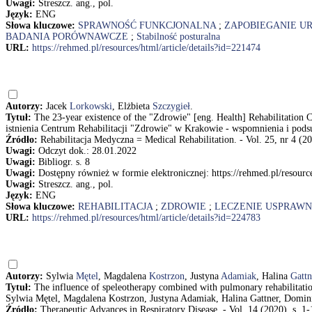
Uwagi:
Streszcz. ang., pol.
Język:
ENG
Słowa kluczowe:
SPRAWNOŚĆ FUNKCJONALNA
;
ZAPOBIEGANIE U
BADANIA PORÓWNAWCZE
;
Stabilność posturalna
URL:
https://rehmed.pl/resources/html/article/details?id=221474
Autorzy:
Jacek
Lorkowski
, Elżbieta
Szczygieł
.
Tytuł:
The 23-year existence of the "Zdrowie" [eng. Health] Rehabilitation C
istnienia Centrum Rehabilitacji "Zdrowie" w Krakowie - wspomnienia i podsu
Źródło:
Rehabilitacja Medyczna = Medical Rehabilitation. - Vol. 25, nr 4 (20
Uwagi:
Odczyt dok.: 28.01.2022
Uwagi:
Bibliogr. s. 8
Uwagi:
Dostępny również w formie elektronicznej: https://rehmed.pl/resource
Uwagi:
Streszcz. ang., pol.
Język:
ENG
Słowa kluczowe:
REHABILITACJA
;
ZDROWIE
;
LECZENIE USPRAWN
URL:
https://rehmed.pl/resources/html/article/details?id=224783
Autorzy:
Sylwia
Mętel
, Magdalena
Kostrzon
, Justyna
Adamiak
, Halina
Gattn
Tytuł:
The influence of speleotherapy combined with pulmonary rehabilitation
Sylwia Mętel, Magdalena Kostrzon, Justyna Adamiak, Halina Gattner, Domini
Źródło:
Therapeutic Advances in Respiratory Disease. - Vol. 14 (2020), s. 1-