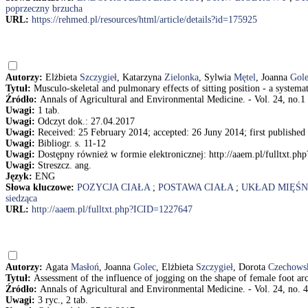
poprzeczny brzucha
URL:
https://rehmed.pl/resources/html/article/details?id=175925
Autorzy:
Elżbieta
Szczygieł
, Katarzyna
Zielonka
, Sylwia
Mętel
, Joanna
Gol
Tytuł:
Musculo-skeletal and pulmonary effects of sitting position - a system
Źródło:
Annals of Agricultural and Environmental Medicine. - Vol. 24, no.1 
Uwagi:
1 tab.
Uwagi:
Odczyt dok.: 27.04.2017
Uwagi:
Received: 25 February 2014; accepted: 26 Juny 2014; first publishe
Uwagi:
Bibliogr. s. 11-12
Uwagi:
Dostępny również w formie elektronicznej: http://aaem.pl/fulltxt.
Uwagi:
Streszcz. ang.
Język:
ENG
Słowa kluczowe:
POZYCJA CIAŁA
;
POSTAWA CIAŁA
;
UKŁAD MIĘŚ
siedząca
URL:
http://aaem.pl/fulltxt.php?ICID=1227647
Autorzy:
Agata
Masłoń
, Joanna
Golec
, Elżbieta
Szczygieł
, Dorota
Czechows
Tytuł:
Assessment of the influence of jogging on the shape of female foot 
Źródło:
Annals of Agricultural and Environmental Medicine. - Vol. 24, no. 4
Uwagi:
3 ryc., 2 tab.