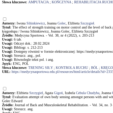
Słowa kluczowe:
AMPUTACJA
;
KOŃCZYNA
;
REHABILITACJA RUCH
Autorzy:
Iwona
Sihinkiewicz
, Joanna
Golec
, Elżbieta
Szczygieł
.
Tytuł:
The effect of strength training on motor control and the level of ba
kręgosłupa / Iwona Sihinkiewicz, Joanna Golec, Elżbieta Szczygieł
Źródło:
Medycyna Sportowa. - Vol. 38, nr 4 (2022), s. 203-213
Uwagi:
6 tab.
Uwagi:
Odczyt dok.: 28.02.2024
Uwagi:
Bibliogr. s. 212-213
Uwagi:
Dostępny również w formie elektronicznej: https://medycynasportowa.
Uwagi:
Streszcz. ang., pol.
Uwagi:
Równolegle tekst pol. i ang.
Język:
ENG, POL
Słowa kluczowe:
TRENING SIŁY
;
KONTROLA RUCHU
;
BÓL
;
KRĘGO
URL:
https://medycynasportowa.edu.pl/resources/html/article/details?id=233
Autorzy:
Elżbieta
Szczygieł
, Agata
Gigoń
, Izabela
Cebula Chudyba
, Joanna
Tytuł:
Evaluation attempt of own body sensing amongst persons with and with
Golec Edward
Źródło:
Journal of Back and Musculoskeletal Rehabilitation. - Vol. 34, no. 3
Uwagi:
Streszcz. ang.