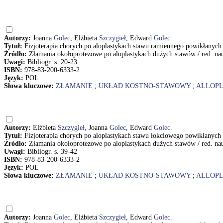
Autorzy:
Joanna
Golec
, Elżbieta
Szczygieł
, Edward
Golec
.
Tytuł:
Fizjoterapia chorych po aloplastykach stawu ramiennego powikłanych
Źródło:
Złamania okołoprotezowe po aloplastykach dużych stawów / red. n
Uwagi:
Bibliogr. s. 20-23
ISBN:
978-83-200-6333-2
Język:
POL
Słowa kluczowe:
ZŁAMANIE
;
UKŁAD KOSTNO-STAWOWY
;
ALLOP
Autorzy:
Elżbieta
Szczygieł
, Joanna
Golec
, Edward
Golec
.
Tytuł:
Fizjoterapia chorych po aloplastykach stawu łokciowego powikłanych
Źródło:
Złamania okołoprotezowe po aloplastykach dużych stawów / red. n
Uwagi:
Bibliogr. s. 39-42
ISBN:
978-83-200-6333-2
Język:
POL
Słowa kluczowe:
ZŁAMANIE
;
UKŁAD KOSTNO-STAWOWY
;
ALLOP
Autorzy:
Joanna
Golec
, Elżbieta
Szczygieł
, Edward
Golec
.