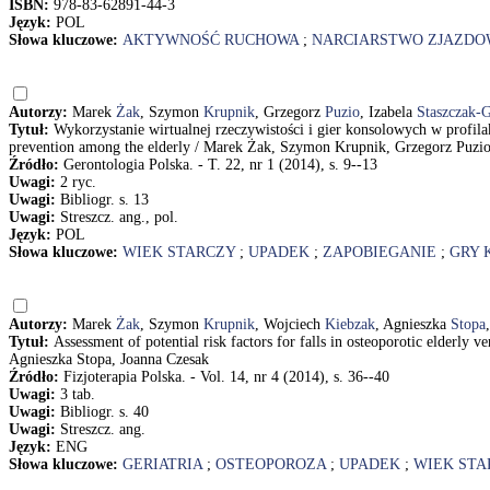
ISBN:
978-83-62891-44-3
Język:
POL
Słowa kluczowe:
AKTYWNOŚĆ RUCHOWA
;
NARCIARSTWO ZJAZDO
Autorzy:
Marek
Żak
, Szymon
Krupnik
, Grzegorz
Puzio
, Izabela
Staszczak-
Tytuł:
Wykorzystanie wirtualnej rzeczywistości i gier konsolowych w profila
prevention among the elderly / Marek Żak, Szymon Krupnik, Grzegorz Puzio
Źródło:
Gerontologia Polska. - T. 22, nr 1 (2014), s. 9--13
Uwagi:
2 ryc.
Uwagi:
Bibliogr. s. 13
Uwagi:
Streszcz. ang., pol.
Język:
POL
Słowa kluczowe:
WIEK STARCZY
;
UPADEK
;
ZAPOBIEGANIE
;
GRY
Autorzy:
Marek
Żak
, Szymon
Krupnik
, Wojciech
Kiebzak
, Agnieszka
Stopa
Tytuł:
Assessment of potential risk factors for falls in osteoporotic elderl
Agnieszka Stopa, Joanna Czesak
Źródło:
Fizjoterapia Polska. - Vol. 14, nr 4 (2014), s. 36--40
Uwagi:
3 tab.
Uwagi:
Bibliogr. s. 40
Uwagi:
Streszcz. ang.
Język:
ENG
Słowa kluczowe:
GERIATRIA
;
OSTEOPOROZA
;
UPADEK
;
WIEK STA