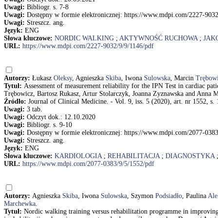
Uwagi:
Bibliogr. s. 7-8
Uwagi:
Dostępny w formie elektronicznej: https://www.mdpi.com/2227-9032
Uwagi:
Streszcz. ang.
Język:
ENG
Słowa kluczowe:
NORDIC WALKING
;
AKTYWNOŚĆ RUCHOWA
;
JAK
URL:
https://www.mdpi.com/2227-9032/9/9/1146/pdf
Autorzy:
Łukasz
Oleksy
, Agnieszka
Skiba
, Iwona
Sulowska
, Marcin
Trębow
Tytuł:
Assessment of measurement reliability for the IPN Test in cardiac p
Trębowicz, Bartosz Rukasz, Artur Stolarczyk, Joanna Zyznawska and Anna 
Źródło:
Journal of Clinical Medicine. - Vol. 9, iss. 5 (2020), art. nr 1552, s.
Uwagi:
3 tab.
Uwagi:
Odczyt dok.: 12.10.2020
Uwagi:
Bibliogr. s. 9-10
Uwagi:
Dostępny w formie elektronicznej: https://www.mdpi.com/2077-0383
Uwagi:
Streszcz. ang.
Język:
ENG
Słowa kluczowe:
KARDIOLOGIA
;
REHABILITACJA
;
DIAGNOSTYKA
URL:
https://www.mdpi.com/2077-0383/9/5/1552/pdf
Autorzy:
Agnieszka
Skiba
, Iwona
Sulowska
, Szymon
Podsiadło
, Paulina
Ale
Marchewka
.
Tytuł:
Nordic walking training versus rehabilitation programme in improvi