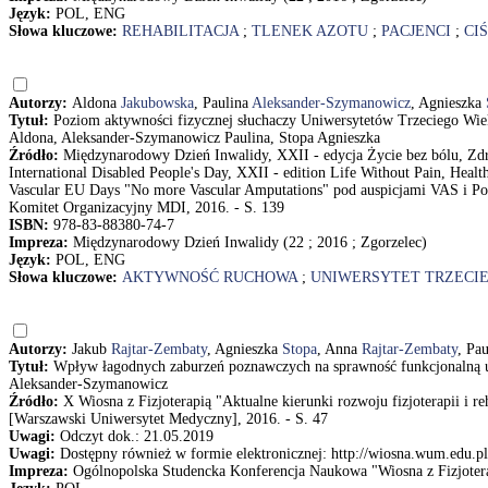
Język:
POL, ENG
Słowa kluczowe:
REHABILITACJA
;
TLENEK AZOTU
;
PACJENCI
;
CI
Autorzy:
Aldona
Jakubowska
, Paulina
Aleksander-Szymanowicz
, Agnieszka
Tytuł:
Poziom aktywności fizycznej słuchaczy Uniwersytetów Trzeciego Wieku 
Aldona, Aleksander-Szymanowicz Paulina, Stopa Agnieszka
Źródło:
Międzynarodowy Dzień Inwalidy, XXII - edycja Życie bez bólu, Zdr
International Disabled People's Day, XXII - edition Life Without Pain, Heal
Vascular EU Days "No more Vascular Amputations" pod auspicjami VAS i Po
Komitet Organizacyjny MDI, 2016. - S. 139
ISBN:
978-83-88380-74-7
Impreza:
Międzynarodowy Dzień Inwalidy (22 ; 2016 ; Zgorzelec)
Język:
POL, ENG
Słowa kluczowe:
AKTYWNOŚĆ RUCHOWA
;
UNIWERSYTET TRZECI
Autorzy:
Jakub
Rajtar-Zembaty
, Agnieszka
Stopa
, Anna
Rajtar-Zembaty
, Pa
Tytuł:
Wpływ łagodnych zaburzeń poznawczych na sprawność funkcjonalną u 
Aleksander-Szymanowicz
Źródło:
X Wiosna z Fizjoterapią "Aktualne kierunki rozwoju fizjoterapii i re
[Warszawski Uniwersytet Medyczny], 2016. - S. 47
Uwagi:
Odczyt dok.: 21.05.2019
Uwagi:
Dostępny również w formie elektronicznej: http://wiosna.wum.edu.pl
Impreza:
Ogólnopolska Studencka Konferencja Naukowa "Wiosna z Fizjotera