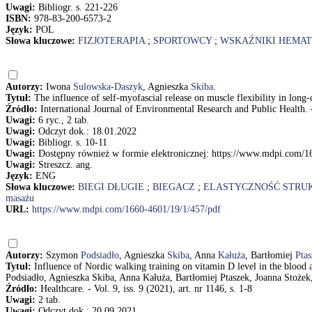
Uwagi:
Bibliogr. s. 221-226
ISBN:
978-83-200-6573-2
Język:
POL
Słowa kluczowe:
FIZJOTERAPIA
;
SPORTOWCY
;
WSKAŹNIKI HEMA
Autorzy:
Iwona
Sulowska-Daszyk
, Agnieszka
Skiba
.
Tytuł:
The influence of self-myofascial release on muscle flexibility in lo
Źródło:
International Journal of Environmental Research and Public Health. - 
Uwagi:
6 ryc., 2 tab.
Uwagi:
Odczyt dok.: 18.01.2022
Uwagi:
Bibliogr. s. 10-11
Uwagi:
Dostępny również w formie elektronicznej: https://www.mdpi.com/1
Uwagi:
Streszcz. ang.
Język:
ENG
Słowa kluczowe:
BIEGI DŁUGIE
;
BIEGACZ
;
ELASTYCZNOŚĆ STRU
masażu
URL:
https://www.mdpi.com/1660-4601/19/1/457/pdf
Autorzy:
Szymon
Podsiadło
, Agnieszka
Skiba
, Anna
Kałuża
, Bartłomiej
Ptas
Tytuł:
Influence of Nordic walking training on vitamin D level in the bloo
Podsiadło, Agnieszka Skiba, Anna Kałuża, Bartłomiej Ptaszek, Joanna Stoż
Źródło:
Healthcare. - Vol. 9, iss. 9 (2021), art. nr 1146, s. 1-8
Uwagi:
2 tab.
Uwagi:
Odczyt dok.: 20.09.2021