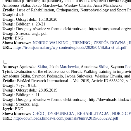
i rehabilitacji ruchowej na parametry chodu u osób z zespołem Downa / Ag
Amadeusz Skiba, Jakub Marchewka, Wiesław Chwała, Anna Marchewka
Źródło:
Issue of Rehabilitation, Orthopaedics, Neurophysiology and Sport P
Uwagi:
4 tab.
Uwagi:
Odczyt dok.: 15.10.2020
Uwagi:
Bibliogr. s. 20-21
Uwagi:
Dostępny również w formie elektronicznej: https://ironsjournal.org/
Uwagi:
Streszcz. ang., pol.
Język:
ENG
Słowa kluczowe:
NORDIC WALKING
;
TRENING
;
ZESPÓŁ DOWNA
;
URL:
https://ironsjournal.org/wp-content/uploads/2020/04/Skiba-et-al..pdf
Autorzy:
Agnieszka
Skiba
, Jakub
Marchewka
, Amadeusz
Skiba
, Szymon
Pod
Tytuł:
Evaluation of the effectiveness of Nordic Walking training in impro
Amadeusz Skiba, Szymon Podsiadło, Iwona Sulowska, Wiesław Chwała, an
Źródło:
BioMed Research International. - Vol. 2019, Article ID 6353292, s. 
Uwagi:
7 ryc., 9 tab.
Uwagi:
Odczyt dok.: 28.05.2019
Uwagi:
Bibliogr. s. 11
Uwagi:
Dostępny również w formie elektronicznej: http://downloads.hindaw
Uwagi:
Streszcz. ang.
Język:
ENG
Słowa kluczowe:
CHÓD
;
DYSFUNKCJA
;
REHABILITACJA
;
NORDIC 
URL:
http://downloads.hindawi.com/journals/bmri/2019/6353292.pdf