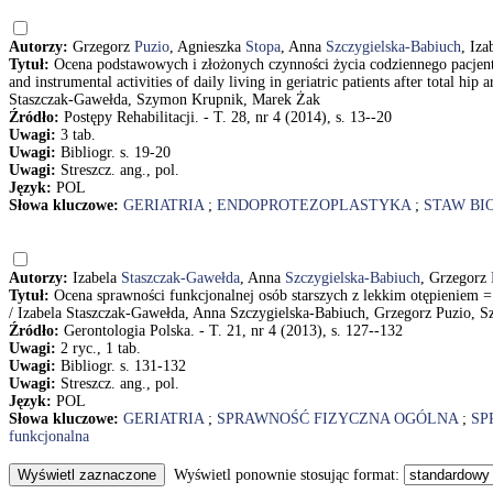
Autorzy:
Grzegorz
Puzio
, Agnieszka
Stopa
, Anna
Szczygielska-Babiuch
, Iza
Tytuł:
Ocena podstawowych i złożonych czynności życia codziennego pacjent
and instrumental activities of daily living in geriatric patients after total h
Staszczak-Gawełda, Szymon Krupnik, Marek Żak
Źródło:
Postępy Rehabilitacji. - T. 28, nr 4 (2014), s. 13--20
Uwagi:
3 tab.
Uwagi:
Bibliogr. s. 19-20
Uwagi:
Streszcz. ang., pol.
Język:
POL
Słowa kluczowe:
GERIATRIA
;
ENDOPROTEZOPLASTYKA
;
STAW BI
Autorzy:
Izabela
Staszczak-Gawełda
, Anna
Szczygielska-Babiuch
, Grzegorz
Tytuł:
Ocena sprawności funkcjonalnej osób starszych z lekkim otępieniem = A
/ Izabela Staszczak-Gawełda, Anna Szczygielska-Babiuch, Grzegorz Puzio, 
Źródło:
Gerontologia Polska. - T. 21, nr 4 (2013), s. 127--132
Uwagi:
2 ryc., 1 tab.
Uwagi:
Bibliogr. s. 131-132
Uwagi:
Streszcz. ang., pol.
Język:
POL
Słowa kluczowe:
GERIATRIA
;
SPRAWNOŚĆ FIZYCZNA OGÓLNA
;
SP
funkcjonalna
Wyświetl ponownie stosując format: