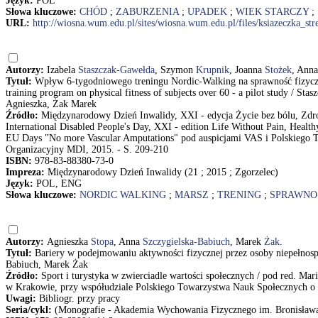
Język:
POL
Słowa kluczowe:
CHÓD
;
ZABURZENIA
;
UPADEK
;
WIEK STARCZY
;
URL:
http://wiosna.wum.edu.pl/sites/wiosna.wum.edu.pl/files/ksiazeczka_st
Autorzy:
Izabela
Staszczak-Gawełda
, Szymon
Krupnik
, Joanna
Stożek
, Ann
Tytuł:
Wpływ 6-tygodniowego treningu Nordic-Walking na sprawność fizyczn
training program on physical fitness of subjects over 60 - a pilot study / 
Agnieszka, Żak Marek
Źródło:
Międzynarodowy Dzień Inwalidy, XXI - edycja Życie bez bólu, Zdro
International Disabled People's Day, XXI - edition Life Without Pain, Healt
EU Days "No more Vascular Amputations" pod auspicjami VAS i Polskiego T
Organizacyjny MDI, 2015. - S. 209-210
ISBN:
978-83-88380-73-0
Impreza:
Międzynarodowy Dzień Inwalidy (21 ; 2015 ; Zgorzelec)
Język:
POL, ENG
Słowa kluczowe:
NORDIC WALKING
;
MARSZ
;
TRENING
;
SPRAWNO
Autorzy:
Agnieszka
Stopa
, Anna
Szczygielska-Babiuch
, Marek
Żak
.
Tytuł:
Bariery w podejmowaniu aktywności fizycznej przez osoby niepełnospr
Babiuch, Marek Żak
Źródło:
Sport i turystyka w zwierciadle wartości społecznych / pod red. M
w Krakowie, przy współudziale Polskiego Towarzystwa Nauk Społecznych o Spo
Uwagi:
Bibliogr. przy pracy
Seria/cykl:
(Monografie - Akademia Wychowania Fizycznego im. Bronisław