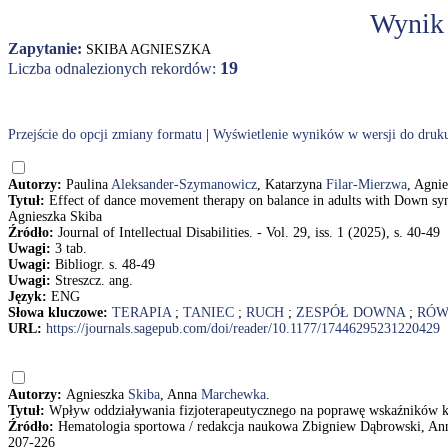
Wynik
Zapytanie:
SKIBA AGNIESZKA
19
Liczba odnalezionych rekordów:
Przejście do opcji zmiany formatu
|
Wyświetlenie wyników w wersji do druk
Autorzy:
Paulina
Aleksander-Szymanowicz
, Katarzyna
Filar-Mierzwa
, Agni
Tytuł:
Effect of dance movement therapy on balance in adults with Down sy
Agnieszka Skiba
Źródło:
Journal of Intellectual Disabilities. - Vol. 29, iss. 1 (2025), s. 40-49
Uwagi:
3 tab.
Uwagi:
Bibliogr. s. 48-49
Uwagi:
Streszcz. ang.
Język:
ENG
Słowa kluczowe:
TERAPIA
;
TANIEC
;
RUCH
;
ZESPÓŁ DOWNA
;
RÓW
URL:
https://journals.sagepub.com/doi/reader/10.1177/17446295231220429
Autorzy:
Agnieszka
Skiba
, Anna
Marchewka
.
Tytuł:
Wpływ oddziaływania fizjoterapeutycznego na poprawę wskaźników 
Źródło:
Hematologia sportowa / redakcja naukowa Zbigniew Dąbrowski, An
207-226