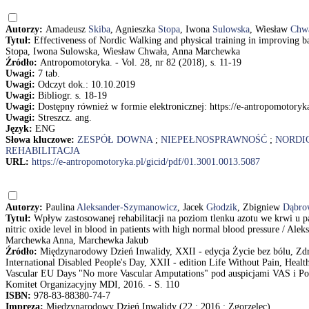
Autorzy:
Amadeusz
Skiba
, Agnieszka
Stopa
, Iwona
Sulowska
, Wiesław
Chw
Tytuł:
Effectiveness of Nordic Walking and physical training in improving
Stopa, Iwona Sulowska, Wiesław Chwała, Anna Marchewka
Źródło:
Antropomotoryka. - Vol. 28, nr 82 (2018), s. 11-19
Uwagi:
7 tab.
Uwagi:
Odczyt dok.: 10.10.2019
Uwagi:
Bibliogr. s. 18-19
Uwagi:
Dostępny również w formie elektronicznej: https://e-antropomotoryk
Uwagi:
Streszcz. ang.
Język:
ENG
Słowa kluczowe:
ZESPÓŁ DOWNA
;
NIEPEŁNOSPRAWNOŚĆ
;
NORDI
REHABILITACJA
URL:
https://e-antropomotoryka.pl/gicid/pdf/01.3001.0013.5087
Autorzy:
Paulina
Aleksander-Szymanowicz
, Jacek
Głodzik
, Zbigniew
Dąbro
Tytuł:
Wpływ zastosowanej rehabilitacji na poziom tlenku azotu we krwi u 
nitric oxide level in blood in patients with high normal blood pressure / A
Marchewka Anna, Marchewka Jakub
Źródło:
Międzynarodowy Dzień Inwalidy, XXII - edycja Życie bez bólu, Zdr
International Disabled People's Day, XXII - edition Life Without Pain, Heal
Vascular EU Days "No more Vascular Amputations" pod auspicjami VAS i Po
Komitet Organizacyjny MDI, 2016. - S. 110
ISBN:
978-83-88380-74-7
Impreza:
Międzynarodowy Dzień Inwalidy (22 ; 2016 ; Zgorzelec)