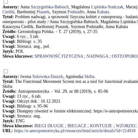
Autorzy:
Anna
Szczygielska-Babiuch
, Magdalena
Lipińska-Stańczak
, Macie
Cieślik
, Bartłomiej
Ptaszek
, Szymon
Podsiadło
, Anna
Kabata
.
Tytuł:
Problem nadwagi, a sprawność fizyczna kobiet z osteoporozą - badani
osteoporosis - pilot study / Anna Szczygielska-Babiuch, Magdalena Lipińsk
Katarzyna Cieślik, Bartłomiej Ptaszek, Szymon Podsiadło, Anna Kabata
Źródło:
Gerontologia Polska. - T. 27 (2019), s. 27-35
Uwagi:
6 ryc., 3 tab.
Uwagi:
Bibliogr. s. 35
Uwagi:
Streszcz. ang., pol.
Język:
POL
Słowa kluczowe:
SPRAWNOŚĆ FIZYCZNA
;
NADWAGA
;
OSTEOPORO
Autorzy:
Iwona
Sulowska-Daszyk
, Agnieszka
Skiba
.
Tytuł:
The Functional Movement Screen test as a tool for functional evalua
Skiba
Źródło:
Antropomotoryka. - Vol. 29, nr 88 (2019), s. 85-96
Uwagi:
13 ryc., 6 tab.
Uwagi:
Odczyt dok.: 16.12.2021
Uwagi:
Bibliogr. s. 95-96
Uwagi:
Dostępny również w formie elektronicznej: https://e-antropomotoryka
Uwagi:
Streszcz. ang.
Język:
ENG
Słowa kluczowe:
BIEGI DŁUGIE
;
BIEGACZ
;
KONTUZJE
;
WZORZEC
URL:
https://e-antropomotoryka.pl/resources/html/article/details?id=214918