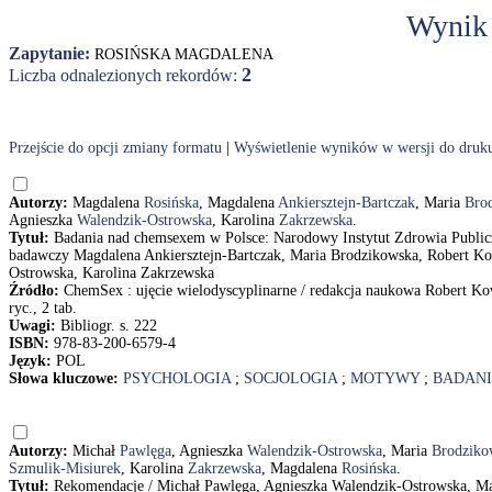
Wynik
Zapytanie:
ROSIŃSKA MAGDALENA
2
Liczba odnalezionych rekordów:
Przejście do opcji zmiany formatu
|
Wyświetlenie wyników w wersji do druk
Autorzy:
Magdalena
Rosińska
, Magdalena
Ankiersztejn-Bartczak
, Maria
Bro
Agnieszka
Walendzik-Ostrowska
, Karolina
Zakrzewska
.
Tytuł:
Badania nad chemsexem w Polsce: Narodowy Instytut Zdrowia Publicz
badawczy Magdalena Ankiersztejn-Bartczak, Maria Brodzikowska, Robert Ko
Ostrowska, Karolina Zakrzewska
Źródło:
ChemSex : ujęcie wielodyscyplinarne / redakcja naukowa Robert K
ryc., 2 tab.
Uwagi:
Bibliogr. s. 222
ISBN:
978-83-200-6579-4
Język:
POL
Słowa kluczowe:
PSYCHOLOGIA
;
SOCJOLOGIA
;
MOTYWY
;
BADANI
Autorzy:
Michał
Pawlęga
, Agnieszka
Walendzik-Ostrowska
, Maria
Brodziko
Szmulik-Misiurek
, Karolina
Zakrzewska
, Magdalena
Rosińska
.
Tytuł:
Rekomendacje / Michał Pawlęga, Agnieszka Walendzik-Ostrowska, Mar