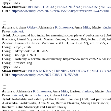
Język:
ENG
Słowa kluczowe:
REHABILITACJA
;
PIŁKA NOŻNA
;
PIŁKARZ
;
WIĘZ
URL:
https://www.mdpi.com/2073-8994/15/2/298/pdf?version=1674283081
Autorzy:
Łukasz
Oleksy
, Aleksandra
Królikowska
, Anna
Mika
, Maciej
Kuchc
Paweł
Reichert
.
Tytuł:
A compound hop index for assessing soccer players' performance [Do
Kuchciak, Daniel Szymczyk, Marian Rzepko, Grzegorz Bril, Robert Prill, Art
Źródło:
Journal of Clinical Medicine. - Vol. 11, iss. 1 (2022), art. nr 255, s. 
Uwagi:
2 ryc., 2 tab.
Uwagi:
Odczyt dok.: 20.01.2022
Uwagi:
Bibliogr. s. 9-11
Uwagi:
Dostępny w formie elektronicznej: https://www.mdpi.com/2077-0383
Uwagi:
Streszcz. ang.
Język:
ENG
Słowa kluczowe:
PIŁKA NOŻNA
;
TRENING SPORTOWY
;
MEDYCYNA
URL:
https://www.mdpi.com/2077-0383/11/1/255/pdf
Autorzy:
Aleksandra
Królikowska
, Anna
Mika
, Bartosz
Plaskota
, Maciej
Das
Paweł
Reichert
, Artur
Stolarczyk
, Łukasz
Oleksy
.
Tytuł:
Reliability and validity of the Athletic Shoulder (ASH) test performed
Aleksandra Królikowska, Anna Mika, Bartosz Plaskota, Maciej Daszkiewicz, 
Reichert, Artur Stolarczyk and Łukasz Oleksy