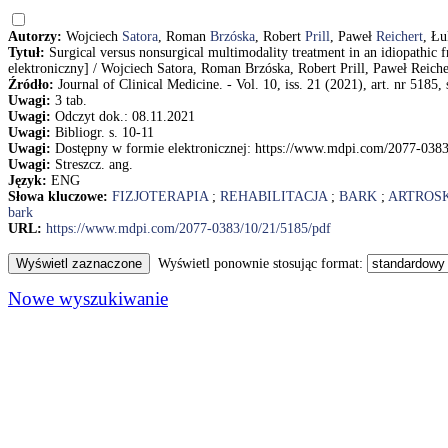
Autorzy:
Wojciech
Satora
, Roman
Brzóska
, Robert
Prill
, Paweł
Reichert
, Ł
Tytuł:
Surgical versus nonsurgical multimodality treatment in an idiopathic 
elektroniczny] / Wojciech Satora, Roman Brzóska, Robert Prill, Paweł Reic
Źródło:
Journal of Clinical Medicine. - Vol. 10, iss. 21 (2021), art. nr 5185, 
Uwagi:
3 tab.
Uwagi:
Odczyt dok.: 08.11.2021
Uwagi:
Bibliogr. s. 10-11
Uwagi:
Dostępny w formie elektronicznej: https://www.mdpi.com/2077-0383
Uwagi:
Streszcz. ang.
Język:
ENG
Słowa kluczowe:
FIZJOTERAPIA
;
REHABILITACJA
;
BARK
;
ARTROS
bark
URL:
https://www.mdpi.com/2077-0383/10/21/5185/pdf
Wyświetl ponownie stosując format:
Nowe wyszukiwanie