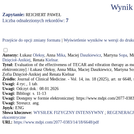
Wynik
Zapytanie:
REICHERT PAWEŁ
7
Liczba odnalezionych rekordów:
Przejście do opcji zmiany formatu
|
Wyświetlenie wyników w wersji do druk
Autorzy:
Łukasz
Oleksy
, Anna
Mika
, Maciej
Daszkiewicz
, Martyna
Sopa
, M
Dzięcioł-Anikiej
, Renata
Kielnar
.
Tytuł:
Evaluation of the effectiveness of TECAR and vibration therapy as me
elektroniczny] / Łukasz Oleksy, Anna Mika, Maciej Daszkiewicz, Martyna So
Zofia Dzięcioł-Anikiej and Renata Kielnar
Źródło:
Journal of Clinical Medicine. - Vol. 14, iss. 18 (2025), art. nr 6648, 
Uwagi:
4 ryc., 1 tab.
Uwagi:
Odczyt dok.: 08.01.2026
Uwagi:
Bibliogr. s. 11-13
Uwagi:
Dostępny w formie elektronicznej: https://www.mdpi.com/2077-0383
Uwagi:
Streszcz. ang.
Język:
ENG
Słowa kluczowe:
WYSIŁEK FIZYCZNY INTENSYWNY
;
REGENERACJ
ekscentryczne
URL:
https://www.mdpi.com/2077-0383/14/18/6648/pdf