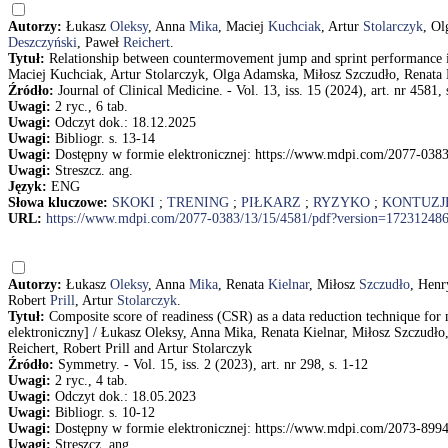
Autorzy:
Łukasz
Oleksy
, Anna
Mika
, Maciej
Kuchciak
, Artur
Stolarczyk
, O
Deszczyński
, Paweł
Reichert
.
Tytuł:
Relationship between countermovement jump and sprint performance in
Maciej Kuchciak, Artur Stolarczyk, Olga Adamska, Miłosz Szczudło, Renata 
Źródło:
Journal of Clinical Medicine. - Vol. 13, iss. 15 (2024), art. nr 4581, 
Uwagi:
2 ryc., 6 tab.
Uwagi:
Odczyt dok.: 18.12.2025
Uwagi:
Bibliogr. s. 13-14
Uwagi:
Dostępny w formie elektronicznej: https://www.mdpi.com/2077-038
Uwagi:
Streszcz. ang.
Język:
ENG
Słowa kluczowe:
SKOKI
;
TRENING
;
PIŁKARZ
;
RYZYKO
;
KONTUZJ
URL:
https://www.mdpi.com/2077-0383/13/15/4581/pdf?version=17231248
Autorzy:
Łukasz
Oleksy
, Anna
Mika
, Renata
Kielnar
, Miłosz
Szczudło
, Hen
Robert
Prill
, Artur
Stolarczyk
.
Tytuł:
Composite score of readiness (CSR) as a data reduction technique for
elektroniczny] / Łukasz Oleksy, Anna Mika, Renata Kielnar, Miłosz Szczud
Reichert, Robert Prill and Artur Stolarczyk
Źródło:
Symmetry. - Vol. 15, iss. 2 (2023), art. nr 298, s. 1-12
Uwagi:
2 ryc., 4 tab.
Uwagi:
Odczyt dok.: 18.05.2023
Uwagi:
Bibliogr. s. 10-12
Uwagi:
Dostępny w formie elektronicznej: https://www.mdpi.com/2073-899
Uwagi:
Streszcz. ang.