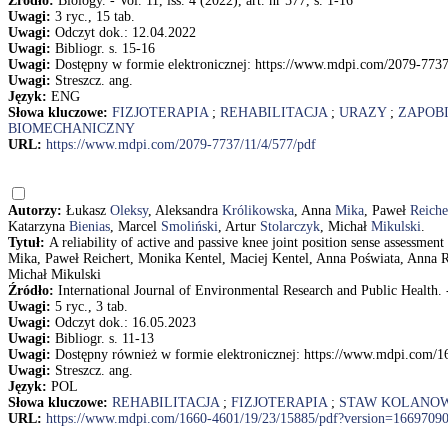
Źródło:
Biology. - Vol. 11, iss. 4 (2022), art. nr 577, s. 1-16
Uwagi:
3 ryc., 15 tab.
Uwagi:
Odczyt dok.: 12.04.2022
Uwagi:
Bibliogr. s. 15-16
Uwagi:
Dostępny w formie elektronicznej: https://www.mdpi.com/2079-7737
Uwagi:
Streszcz. ang.
Język:
ENG
Słowa kluczowe:
FIZJOTERAPIA
;
REHABILITACJA
;
URAZY
;
ZAPOB
BIOMECHANICZNY
URL:
https://www.mdpi.com/2079-7737/11/4/577/pdf
Autorzy:
Łukasz
Oleksy
, Aleksandra
Królikowska
, Anna
Mika
, Paweł
Reiche
Katarzyna
Bienias
, Marcel
Smoliński
, Artur
Stolarczyk
, Michał
Mikulski
.
Tytuł:
A reliability of active and passive knee joint position sense assessm
Mika, Paweł Reichert, Monika Kentel, Maciej Kentel, Anna Poświata, Anna R
Michał Mikulski
Źródło:
International Journal of Environmental Research and Public Health. - 
Uwagi:
5 ryc., 3 tab.
Uwagi:
Odczyt dok.: 16.05.2023
Uwagi:
Bibliogr. s. 11-13
Uwagi:
Dostępny również w formie elektronicznej: https://www.mdpi.com/
Uwagi:
Streszcz. ang.
Język:
POL
Słowa kluczowe:
REHABILITACJA
;
FIZJOTERAPIA
;
STAW KOLANO
URL:
https://www.mdpi.com/1660-4601/19/23/15885/pdf?version=1669709