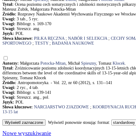
Tytuł:
Ocena poziomu cech somatycznych i zdolności motorycznych piłkarz
Mateusz Zubik, Małgorzata Potocka-Mitan
Źródło:
Rozprawy Naukowe Akademii Wychowania Fizycznego we Wrocławiu.
Uwagi:
3 tab., 5 ryc.
Uwagi:
Bibliogr. s. 169-170
Uwagi:
Streszcz. ang.
Język:
POL
Słowa kluczowe:
PIŁKA RĘCZNA
;
NABÓR I SELEKCJA
;
CECHY SOM
SPORTOWEGO
;
TESTY
;
BADANIA NAUKOWE
Autorzy:
Małgorzata
Potocka-Mitan
, Michał
Spieszny
, Tomasz
Klocek
.
Tytuł:
Zróżnicowanie poziomu zdolności koordynacyjnych 13-15-letnich chło
differences between the level of the coordinative skills of 13-15-year-old al
Spieszny, Tomasz Klocek
Źródło:
Antropomotoryka. - Vol. 22, nr 60 (2012), s. 131--141
Uwagi:
2 ryc., 4 tab.
Uwagi:
Bibliogr. s. 139-141
Uwagi:
Streszcz. ang., pol.
Język:
POL
Słowa kluczowe:
NARCIARSTWO ZJAZDOWE
;
KOORDYNACJA RUC
13-15 lat
Wyświetl ponownie stosując format:
Nowe wyszukiwanie