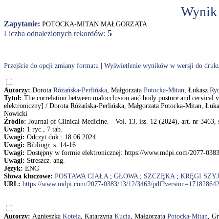
Wynik
Zapytanie:
POTOCKA-MITAN MAŁGORZATA
5
Liczba odnalezionych rekordów:
Przejście do opcji zmiany formatu
|
Wyświetlenie wyników w wersji do druk
Autorzy:
Dorota
Różańska-Perlińska
, Małgorzata
Potocka-Mitan
, Łukasz
Ry
Tytuł:
The correlation between malocclusion and body posture and cervical v
elektroniczny] / Dorota Różańska-Perlińska, Małgorzata Potocka-Mitan, Łukas
Nowicki
Źródło:
Journal of Clinical Medicine. - Vol. 13, iss. 12 (2024), art. nr 3463, 
Uwagi:
1 ryc., 7 tab.
Uwagi:
Odczyt dok.: 18.06.2024
Uwagi:
Bibliogr. s. 14-16
Uwagi:
Dostępny w formie elektronicznej: https://www.mdpi.com/2077-038
Uwagi:
Streszcz. ang.
Język:
ENG
Słowa kluczowe:
POSTAWA CIAŁA
;
GŁOWA
;
SZCZĘKA
;
KRĘGI SZY
URL:
https://www.mdpi.com/2077-0383/13/12/3463/pdf?version=17182864
Autorzy:
Agnieszka
Koteja
, Katarzyna
Kucia
, Małgorzata
Potocka-Mitan
, G