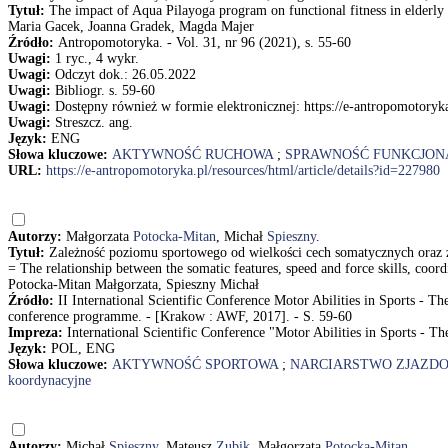
Tytuł:
The impact of Aqua Pilayoga program on functional fitness in elder
Maria Gacek, Joanna Gradek, Magda Majer
Źródło:
Antropomotoryka. - Vol. 31, nr 96 (2021), s. 55-60
Uwagi:
1 ryc., 4 wykr.
Uwagi:
Odczyt dok.: 26.05.2022
Uwagi:
Bibliogr. s. 59-60
Uwagi:
Dostępny również w formie elektronicznej: https://e-antropomotoryka
Uwagi:
Streszcz. ang.
Język:
ENG
Słowa kluczowe:
AKTYWNOŚĆ RUCHOWA
;
SPRAWNOŚĆ FUNKCJON
URL:
https://e-antropomotoryka.pl/resources/html/article/details?id=227980
Autorzy:
Małgorzata
Potocka-Mitan
, Michał
Spieszny
.
Tytuł:
Zależność poziomu sportowego od wielkości cech somatycznych oraz z
= The relationship between the somatic features, speed and force skills, coord
Potocka-Mitan Małgorzata, Spieszny Michał
Źródło:
II International Scientific Conference Motor Abilities in Sports - 
conference programme. - [Krakow : AWF, 2017]. - S. 59-60
Impreza:
International Scientific Conference "Motor Abilities in Sports - T
Język:
POL, ENG
Słowa kluczowe:
AKTYWNOŚĆ SPORTOWA
;
NARCIARSTWO ZJAZD
koordynacyjne
Autorzy:
Michał
Spieszny
, Mateusz
Zubik
, Małgorzata
Potocka-Mitan
.