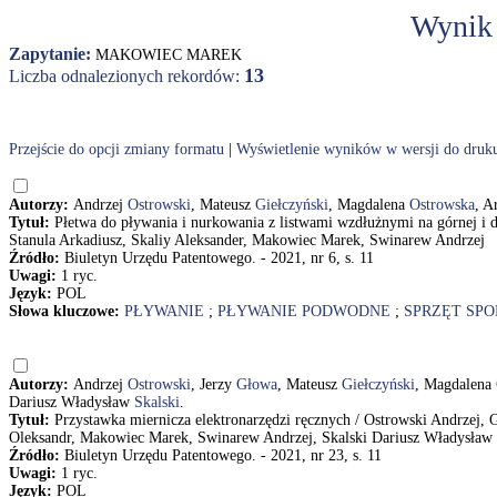
Wynik
Zapytanie:
MAKOWIEC MAREK
13
Liczba odnalezionych rekordów:
Przejście do opcji zmiany formatu
|
Wyświetlenie wyników w wersji do druk
Autorzy:
Andrzej
Ostrowski
, Mateusz
Giełczyński
, Magdalena
Ostrowska
, A
Tytuł:
Płetwa do pływania i nurkowania z listwami wzdłużnymi na górnej i 
Stanula Arkadiusz, Skaliy Aleksander, Makowiec Marek, Swinarew Andrzej
Źródło:
Biuletyn Urzędu Patentowego. - 2021, nr 6, s. 11
Uwagi:
1 ryc.
Język:
POL
Słowa kluczowe:
PŁYWANIE
;
PŁYWANIE PODWODNE
;
SPRZĘT SP
Autorzy:
Andrzej
Ostrowski
, Jerzy
Głowa
, Mateusz
Giełczyński
, Magdalena
Dariusz Władysław
Skalski
.
Tytuł:
Przystawka miernicza elektronarzędzi ręcznych / Ostrowski Andrzej, 
Oleksandr, Makowiec Marek, Swinarew Andrzej, Skalski Dariusz Władysław
Źródło:
Biuletyn Urzędu Patentowego. - 2021, nr 23, s. 11
Uwagi:
1 ryc.
Język:
POL