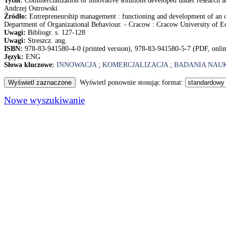
Tytuł:
Commercialization of innovative solutions developed under research 
Andrzej Ostrowski
Źródło:
Entrepreneurship management : functioning and development of an 
Department of Organizational Behaviour. - Cracow : Cracow University of Ec
Uwagi:
Bibliogr. s. 127-128
Uwagi:
Streszcz. ang.
ISBN:
978-83-941580-4-0 (printed version), 978-83-941580-5-7 (PDF, onlin
Język:
ENG
Słowa kluczowe:
INNOWACJA
;
KOMERCJALIZACJA
;
BADANIA NAU
Wyświetl ponownie stosując format:
Nowe wyszukiwanie