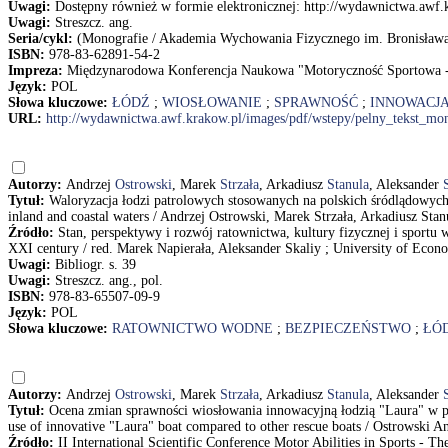
Uwagi:
Dostępny również w formie elektronicznej: http://wydawnictwa.awf
Uwagi:
Streszcz. ang.
Seria/cykl:
(Monografie / Akademia Wychowania Fizycznego im. Bronisława
ISBN:
978-83-62891-54-2
Impreza:
Międzynarodowa Konferencja Naukowa "Motoryczność Sportowa - Z
Język:
POL
Słowa kluczowe:
ŁÓDŹ
;
WIOSŁOWANIE
;
SPRAWNOŚĆ
;
INNOWACJ
URL:
http://wydawnictwa.awf.krakow.pl/images/pdf/wstepy/pelny_tekst_m
Autorzy:
Andrzej
Ostrowski
, Marek
Strzała
, Arkadiusz
Stanula
, Aleksander
Tytuł:
Waloryzacja łodzi patrolowych stosowanych na polskich śródlądowych 
inland and coastal waters / Andrzej Ostrowski, Marek Strzała, Arkadiusz St
Źródło:
Stan, perspektywy i rozwój ratownictwa, kultury fizycznej i sportu 
XXI century / red. Marek Napierała, Aleksander Skaliy ; University of Econ
Uwagi:
Bibliogr. s. 39
Uwagi:
Streszcz. ang., pol.
ISBN:
978-83-65507-09-9
Język:
POL
Słowa kluczowe:
RATOWNICTWO WODNE
;
BEZPIECZEŃSTWO
;
ŁÓ
Autorzy:
Andrzej
Ostrowski
, Marek
Strzała
, Arkadiusz
Stanula
, Aleksander
Tytuł:
Ocena zmian sprawności wiosłowania innowacyjną łodzią "Laura" w po
use of innovative "Laura" boat compared to other rescue boats / Ostrowski 
Źródło:
II International Scientific Conference Motor Abilities in Sports - 