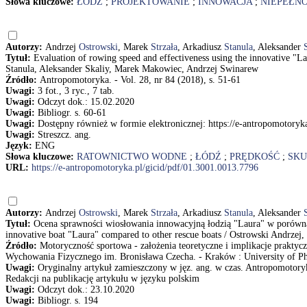
Słowa kluczowe:
ŁÓDŹ
;
PROJEKTOWANIE
;
INNOWACJA
;
NIEPEŁN
Autorzy:
Andrzej
Ostrowski
, Marek
Strzała
, Arkadiusz
Stanula
, Aleksander
Tytuł:
Evaluation of rowing speed and effectiveness using the innovative "L
Stanula, Aleksander Skaliy, Marek Makowiec, Andrzej Swinarew
Źródło:
Antropomotoryka. - Vol. 28, nr 84 (2018), s. 51-61
Uwagi:
3 fot., 3 ryc., 7 tab.
Uwagi:
Odczyt dok.: 15.02.2020
Uwagi:
Bibliogr. s. 60-61
Uwagi:
Dostępny również w formie elektronicznej: https://e-antropomotoryk
Uwagi:
Streszcz. ang.
Język:
ENG
Słowa kluczowe:
RATOWNICTWO WODNE
;
ŁÓDŹ
;
PRĘDKOŚĆ
;
SKU
URL:
https://e-antropomotoryka.pl/gicid/pdf/01.3001.0013.7796
Autorzy:
Andrzej
Ostrowski
, Marek
Strzała
, Arkadiusz
Stanula
, Aleksander
Tytuł:
Ocena sprawności wiosłowania innowacyjną łodzią "Laura" w porównan
innovative boat "Laura" compared to other rescue boats / Ostrowski Andrzej
Źródło:
Motoryczność sportowa - założenia teoretyczne i implikacje prakty
Wychowania Fizycznego im. Bronisława Czecha. - Kraków : University of Physi
Uwagi:
Oryginalny artykuł zamieszczony w jęz. ang. w czas. Antropomotoryka
Redakcji na publikację artykułu w języku polskim
Uwagi:
Odczyt dok.: 23.10.2020
Uwagi:
Bibliogr. s. 194