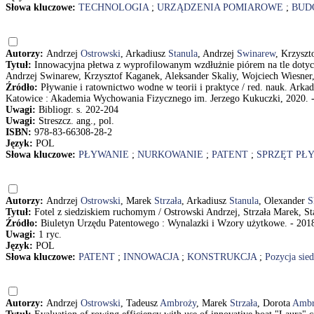
Słowa kluczowe:
TECHNOLOGIA
;
URZĄDZENIA POMIAROWE
;
BUD
Autorzy:
Andrzej
Ostrowski
, Arkadiusz
Stanula
, Andrzej
Swinarew
, Krzyszt
Tytuł:
Innowacyjna płetwa z wyprofilowanym wzdłużnie piórem na tle dotyc
Andrzej Swinarew, Krzysztof Kaganek, Aleksander Skaliy, Wojciech Wiesner
Źródło:
Pływanie i ratownictwo wodne w teorii i praktyce / red. nauk. Ark
Katowice : Akademia Wychowania Fizycznego im. Jerzego Kukuczki, 2020. - 
Uwagi:
Bibliogr. s. 202-204
Uwagi:
Streszcz. ang., pol.
ISBN:
978-83-66308-28-2
Język:
POL
Słowa kluczowe:
PŁYWANIE
;
NURKOWANIE
;
PATENT
;
SPRZĘT PŁ
Autorzy:
Andrzej
Ostrowski
, Marek
Strzała
, Arkadiusz
Stanula
, Olexander
S
Tytuł:
Fotel z siedziskiem ruchomym / Ostrowski Andrzej, Strzała Marek, S
Źródło:
Biuletyn Urzędu Patentowego : Wynalazki i Wzory użytkowe. - 2018,
Uwagi:
1 ryc.
Język:
POL
Słowa kluczowe:
PATENT
;
INNOWACJA
;
KONSTRUKCJA
;
Pozycja sie
Autorzy:
Andrzej
Ostrowski
, Tadeusz
Ambroży
, Marek
Strzała
, Dorota
Ambr