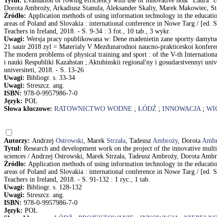
Tytuł:
Evaluation of rowing efficiency with use of innovative boat "Laura" 
Dorota Ambroży, Arkadiusz Stanula, Aleksander Skaliy, Marek Makowiec, St
Źródło:
Application methods of using information technology in the educatio
areas of Poland and Slovakia : international conference in Nowe Targ / [ed. S
Teachers in Ireland, 2018. - S. 9-34 : 3 fot., 10 tab., 3 wykr.
Uwagi:
Wersja pracy opublikowana w: Dene madenietin zane sportty damytudy
21 sauir 2018 zyl = Materialy V Mezdunarodnoi naucno-prakticeskoi konferenc
The modern problems of physical training and sport : of the V-th Internationa
i nauki Respubliki Kazahstan ; Aktubinskii regional'ny i gosudarstvennyi un
universiteti, 2018. - S. 13-26
Uwagi:
Bibliogr. s. 33-34
Uwagi:
Streszcz. ang.
ISBN:
978-0-9957986-7-0
Język:
POL
Słowa kluczowe:
RATOWNICTWO WODNE
;
ŁÓDŹ
;
INNOWACJA
;
WI
Autorzy:
Andrzej
Ostrowski
, Marek
Strzała
, Tadeusz
Ambroży
, Dorota
Ambr
Tytuł:
Research and development work on the project of the innovative multipu
sciences / Andrzej Ostrowski, Marek Strzała, Tadeusz Ambroży, Dorota Ambr
Źródło:
Application methods of using information technology in the educatio
areas of Poland and Slovakia : international conference in Nowe Targ / [ed. S
Teachers in Ireland, 2018. - S. 91-132 : 1 ryc., 1 tab.
Uwagi:
Bibliogr. s. 128-132
Uwagi:
Streszcz. ang.
ISBN:
978-0-9957986-7-0
Język:
POL