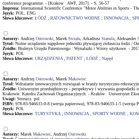
conference programme. - [Krakow : AWF, 2017]. - S. 56-57
Impreza:
International Scientific Conference "Motor Abilities in Sports - T
Język:
POL, ENG
Słowa kluczowe:
ŁÓDŹ
;
RATOWNICTWO WODNE
;
INNOWACJA
;
SP
Autorzy:
Andrzej
Ostrowski
, Marek
Strzała
, Arkadiusz
Stanula
, Aleksander
Tytuł:
Nożne urządzenie napędowe jednostki pływającej zwłaszcza łodzi / O
Źródło:
Biuletyn Urzędu Patentowego : Wynalazki i Wzory użytkowe. - 2017,
Język:
POL
Słowa kluczowe:
URZĄDZENIA
;
PATENT
;
ŁÓDŹ
;
Napęd
Autorzy:
Andrzej
Ostrowski
, Marek
Makowiec
.
Tytuł:
Wdrażanie innowacyjnych rozwiązań w branży turystyczno-rekreacyjn
Źródło:
Uniwersytet przedsiębiorczy - perspektywy i wyzwania gospodarki
Krakowie. Katedra Zachowań Organizacyjnych. - Kraków : Uniwersytet Ekono
Uwagi:
Streszcz. pol.
ISBN:
978-83-946633-0-8 (wersja papierowa), 978-83-946633-1-5 (wersja P
Język:
POL
Słowa kluczowe:
TURYSTYKA
;
INNOWACJA
;
SPORTY WODNE
;
KOM
Autorzy:
Marek
Makowiec
, Andrzej
Ostrowski
.