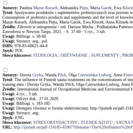
Autorzy:
Paulina
Mazur-Kurach
, Aleksandra
Pięta
, Maria
Gacek
, Ewa
Kloce
Tytuł:
Spożywanie produktów i suplementów probiotycznych oraz poziom wie
Consumption of probiotics products and supplements and the level of knowled
Mazur-Kurach, Aleksandra Pięta, Maria Gacek, Ewa Klocek, Anna Klimek-Je
Źródło:
Zdrowie w ontogenezie / red. Dariusz Mucha ; Podhalańska Pańs
Zawodowa w Nowym Targu, 2021. - S. 37-60 : 5 ryc., 3 tab.
Uwagi:
Bibliogr. s. 58-60
Uwagi:
Streszcz. ang., pol.
ISBN:
978-83-60621-44-8
Język:
POL
Słowa kluczowe:
FIZJOLOGIA
;
ODŻYWIANIE
;
SUPLEMENTY
;
PROB
Autorzy:
Dorota
Gryka
, Wanda
Pilch
, Olga
Czerwińska-Ledwig
, Anna
Piotr
Tytuł:
The influence of Finnish sauna treatments on the concentrations of nitr
training men / Dorota Gryka, Wanda Pilch, Olga Czerwińska-Ledwig, Anna 
Źródło:
International Journal of Occupational Medicine and Environmental He
Uwagi:
4 ryc., 3 tab.
Uwagi:
Odczyt dok.: 27.01.2020
Uwagi:
Bibliogr. s. 183-185
Uwagi:
Dostępny również w formie elektronicznej: http://ijomeh.eu/pdf-
Uwagi:
Streszcz. ang.
Język:
ENG
Słowa kluczowe:
STRES OKSYDACYJNY
;
TLENEK AZOTU
;
SAUNA 
URL:
http://ijomeh.eu/pdf-114185-45907?filename=The%20influence%20of