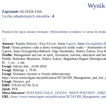
Wynik
Zapytanie:
KLOCEK EWA
4
Liczba odnalezionych rekordów:
Przejście do opcji zmiany formatu
|
Wyświetlenie wyników w wersji do druk
Autorzy:
Kamila
Makulec
, Ewa
Klocek
, Aneta
Gajoch
, Anna
Szczygielska-B
Tytuł:
Ocena postawy ciała u dzieci trenujących sztuki walki = Assessment o
Gajoch, Anna Szczygielska-Babiuch, Olga Smoleńska, Walery Żukow, Ewa 
Źródło:
Management and law in sport, recreation, tourism, education and heal
Pelekh, Radosław Muszkieta, Walery Żukow, Magdalena Hagner-Derengowska
81 : 1 ryc., 2 tab.
Uwagi:
Odczyt dok.: 24.06.2024
Uwagi:
Bibliogr. s. 79-81
Uwagi:
Dostepny również w formie elektronicznej:
https://www.researchgate.net/publication/367241309_Management_and_law_i
Uwagi:
Streszcz. pol.
ISBN:
978-83-62750-32-0
Język:
POL
Słowa kluczowe:
POSTAWA CIAŁA
;
OCENA
;
WADY POSTAWY
;
KRĘ
URL:
https://www.researchgate.net/publication/367241309_Management_and