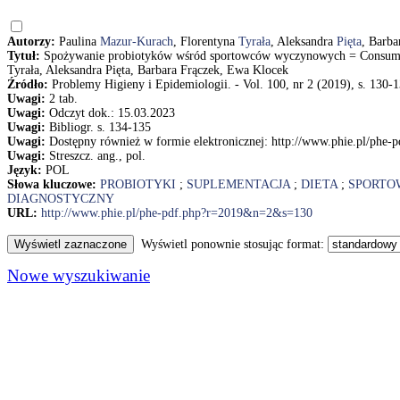
Autorzy:
Paulina
Mazur-Kurach
, Florentyna
Tyrała
, Aleksandra
Pięta
, Barb
Tytuł:
Spożywanie probiotyków wśród sportowców wyczynowych = Consumptio
Tyrała, Aleksandra Pięta, Barbara Frączek, Ewa Klocek
Źródło:
Problemy Higieny i Epidemiologii. - Vol. 100, nr 2 (2019), s. 130-
Uwagi:
2 tab.
Uwagi:
Odczyt dok.: 15.03.2023
Uwagi:
Bibliogr. s. 134-135
Uwagi:
Dostępny również w formie elektronicznej: http://www.phie.pl/ph
Uwagi:
Streszcz. ang., pol.
Język:
POL
Słowa kluczowe:
PROBIOTYKI
;
SUPLEMENTACJA
;
DIETA
;
SPORTO
DIAGNOSTYCZNY
URL:
http://www.phie.pl/phe-pdf.php?r=2019&n=2&s=130
Wyświetl ponownie stosując format:
Nowe wyszukiwanie