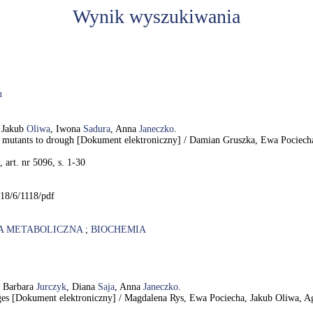
Wynik wyszukiwania
u
, Jakub
Oliwa
, Iwona
Sadura
, Anna
Janeczko
.
roid mutants to drough [Dokument elektroniczny] / Damian Gruszka, Ewa Pociec
, art. nr 5096, s. 1-30
18/6/1118/pdf
A METABOLICZNA
;
BIOCHEMIA
, Barbara
Jurczyk
, Diana
Saja
, Anna
Janeczko
.
hanges [Dokument elektroniczny] / Magdalena Rys, Ewa Pociecha, Jakub Oliwa, 