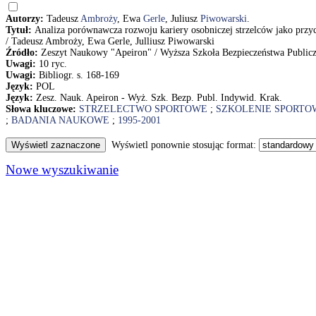
Autorzy:
Tadeusz
Ambroży
, Ewa
Gerle
, Juliusz
Piwowarski
.
Tytuł:
Analiza porównawcza rozwoju kariery osobniczej strzelców jako pr
/ Tadeusz Ambroży, Ewa Gerle, Julliusz Piwowarski
Źródło:
Zeszyt Naukowy "Apeiron" / Wyższa Szkoła Bezpieczeństwa Publiczn
Uwagi:
10 ryc.
Uwagi:
Bibliogr. s. 168-169
Język:
POL
Język:
Zesz. Nauk. Apeiron - Wyż. Szk. Bezp. Publ. Indywid. Krak.
Słowa kluczowe:
STRZELECTWO SPORTOWE
;
SZKOLENIE SPORTO
;
BADANIA NAUKOWE
;
1995-2001
Wyświetl ponownie stosując format:
Nowe wyszukiwanie