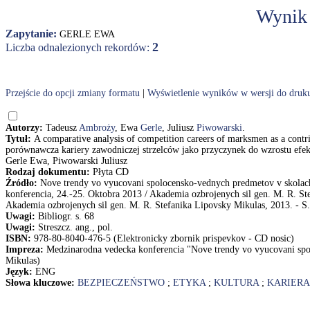
Wynik
Zapytanie:
GERLE EWA
2
Liczba odnalezionych rekordów:
Przejście do opcji zmiany formatu
|
Wyświetlenie wyników w wersji do druk
Autorzy:
Tadeusz
Ambroży
, Ewa
Gerle
, Juliusz
Piwowarski
.
Tytuł:
A comparative analysis of competition careers of marksmen as a contri
porównawcza kariery zawodniczej strzelców jako przyczynek do wzrostu efe
Gerle Ewa, Piwowarski Juliusz
Rodzaj dokumentu:
Płyta CD
Źródło:
Nove trendy vo vyucovani spolocensko-vednych predmetov v skolac
konferencia, 24.-25. Oktobra 2013 / Akademia ozbrojenych sil gen. M. R. St
Akademia ozbrojenych sil gen. M. R. Stefanika Lipovsky Mikulas, 2013. - S.
Uwagi:
Bibliogr. s. 68
Uwagi:
Streszcz. ang., pol.
ISBN:
978-80-8040-476-5 (Elektronicky zbornik prispevkov - CD nosic)
Impreza:
Medzinarodna vedecka konferencia "Nove trendy vo vyucovani spo
Mikulas)
Język:
ENG
Słowa kluczowe:
BEZPIECZEŃSTWO
;
ETYKA
;
KULTURA
;
KARIERA