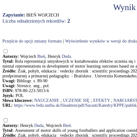
Wynik
Zapytanie:
BIEŃ WOJCIECH
2
Liczba odnalezionych rekordów:
Przejście do opcji zmiany formatu
|
Wyświetlenie wyników w wersji do druk
Autorzy:
Wojciech
Bień
, Henryk
Duda
.
Tytuł:
Rola reprezentacji umysłowych w kształtowaniu efektów uczenia się i 
mental representations in development of motor learning outcomes based on 
Źródło:
Ziak, pohyb, edukacia : vedecky zbornik : scientific proceedings 20
predprimarnej a primarnej pedagogiky. - Bratislava : Univerzita Komenskeho, 
Uwagi:
Bibliogr. s. 89-90
Uwagi:
Streszcz. ang., pol.
ISBN:
978-80-223-5013-6
Język:
POL
Słowa kluczowe:
NAUCZANIE
;
UCZENIE SIĘ
;
EFEKTY
;
NARCIARS
URL:
https://www.fedu.uniba.sk/fileadmin/pdf/Sucasti/Katedry/KPPE/publi
Autorzy:
Henryk
Duda
, Wojciech
Bień
.
Tytuł:
Assessment of motor skills of young footballers and application consid
Źródło:
Ziak, pohyb, edukacia : vedecky zbornik : scientific proceedings 2