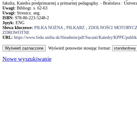
fakulta, Katedra predprimarnej a primarnej pedagogiky. - Bratislava : Univerz
Uwagi:
Bibliogr. s. 62-63
Uwagi:
Streszcz. ang.
ISBN:
978-80-223-5248-2
Język:
ENG
Słowa kluczowe:
PIŁKA NOŻNA
;
PIŁKARZ
;
ZDOLNOŚCI MOTORYC
ZDROWOTNE
URL:
https://www.fedu.uniba.sk/fileadmin/pdf/Sucasti/Katedry/KPPE/publi
Wyświetl ponownie stosując format:
Nowe wyszukiwanie