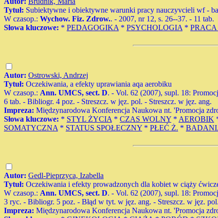
Autor:
Brudnik, Maria
Tytuł:
Subiektywne i obiektywne warunki pracy nauczyvcieli wf - b
W czasop.:
Wychow. Fiz. Zdrow.
. - 2007, nr 12, s. 26--37. - 11 tab.
Słowa kluczowe:
*
PEDAGOGIKA
*
PSYCHOLOGIA
*
PRACA
Autor:
Ostrowski, Andrzej
Tytuł:
Oczekiwania, a efekty uprawiania aqa aerobiku
W czasop.:
Ann. UMCS, sect. D
. - Vol. 62 (2007), supl. 18: Promo
6 tab. - Bibliogr. 4 poz. - Streszcz. w jęz. pol. - Streszcz. w jęz. ang.
Impreza:
Międzynarodowa Konferencja Naukowa nt. 'Promocja zdrow
Słowa kluczowe:
*
STYL ŻYCIA
*
CZAS WOLNY
*
AEROBIK
SOMATYCZNA
*
STATUS SPOŁECZNY
*
PŁEĆ Ż.
*
BADANI
Autor:
Gedl-Pieprzyca, Izabella
Tytuł:
Oczekiwania i efekty prowadzonych dla kobiet w ciąży ćwi
W czasop.:
Ann. UMCS, sect. D
. - Vol. 62 (2007), supl. 18: Promo
3 ryc. - Bibliogr. 5 poz. - Błąd w tyt. w jęz. ang. - Streszcz. w jęz. pol
Impreza:
Międzynarodowa Konferencja Naukowa nt. 'Promocja zdrow