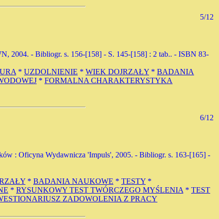
5/12
004. - Bibliogr. s. 156-[158] - S. 145-[158] : 2 tab.. - ISBN 83-
TURA
*
UZDOLNIENIE
*
WIEK DOJRZAŁY
*
BADANIA
AWODOWEJ
*
FORMALNA CHARAKTERYSTYKA
6/12
aków : Oficyna Wydawnicza 'Impuls', 2005. - Bibliogr. s. 163-[165] -
JRZAŁY
*
BADANIA NAUKOWE
*
TESTY
*
NE
*
RYSUNKOWY TEST TWÓRCZEGO MYŚLENIA
*
TEST
WESTIONARIUSZ ZADOWOLENIA Z PRACY