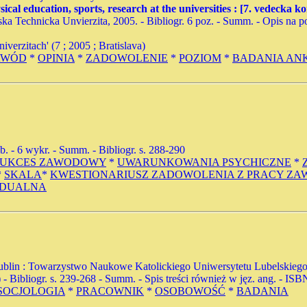
al education, sports, research at the universities : [7. vedecka kon
nska Technicka Unvierzita, 2005. - Bibliogr. 6 poz. - Summ. - Opis na po
verzitach' (7 ; 2005 ; Bratislava)
AWÓD
*
OPINIA
*
ZADOWOLENIE
*
POZIOM
*
BADANIA AN
tab. - 6 wykr. - Summ. - Bibliogr. s. 288-290
SUKCES ZAWODOWY
*
UWARUNKOWANIA PSYCHICZNE
*
*
SKALA
*
KWESTIONARIUSZ ZADOWOLENIA Z PRACY Z
IDUALNA
blin : Towarzystwo Naukowe Katolickiego Uniwersytetu Lubelskiego, 
Bibliogr. s. 239-268 - Summ. - Spis treści również w jęz. ang. - IS
SOCJOLOGIA
*
PRACOWNIK
*
OSOBOWOŚĆ
*
BADANIA