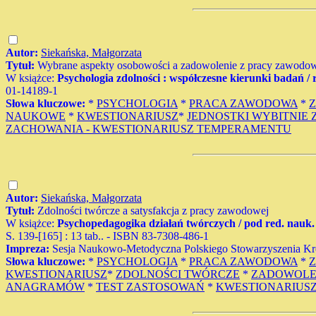
Autor:
Siekańska, Małgorzata
Tytuł:
Wybrane aspekty osobowości a zadowolenie z pracy zawodow
W książce:
Psychologia zdolności : współczesne kierunki badań /
01-14189-1
Słowa kluczowe:
*
PSYCHOLOGIA
*
PRACA ZAWODOWA
*
NAUKOWE
*
KWESTIONARIUSZ
*
JEDNOSTKI WYBITNIE
ZACHOWANIA - KWESTIONARIUSZ TEMPERAMENTU
Autor:
Siekańska, Małgorzata
Tytuł:
Zdolności twórcze a satysfakcja z pracy zawodowej
W książce:
Psychopedagogika działań twórczych / pod red. nauk.
S. 139-[165] : 13 tab.. - ISBN 83-7308-486-1
Impreza:
Sesja Naukowo-Metodyczna Polskiego Stowarzyszenia Krea
Słowa kluczowe:
*
PSYCHOLOGIA
*
PRACA ZAWODOWA
*
KWESTIONARIUSZ
*
ZDOLNOŚCI TWÓRCZE
*
ZADOWOLE
ANAGRAMÓW
*
TEST ZASTOSOWAŃ
*
KWESTIONARIUS