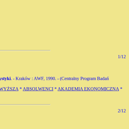
1/12
styki
. - Kraków : AWF, 1990. - (Centralny Program Badań
 WYŻSZA
*
ABSOLWENCI
*
AKADEMIA EKONOMICZNA
*
2/12