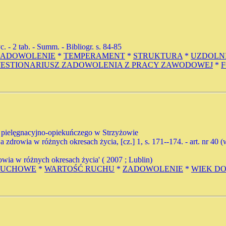
ryc. - 2 tab. - Summ. - Bibliogr. s. 84-85
ZADOWOLENIE
*
TEMPERAMENT
*
STRUKTURA
*
UZDOLNI
ESTIONARIUSZ ZADOWOLENIA Z PRACY ZAWODOWEJ
*
 pielęgnacyjno-opiekuńczego w Strzyżowie
cja zdrowia w różnych okresach życia, [cz.] 1, s. 171--174. - art. nr 4
ia w różnych okresach życia' ( 2007 ; Lublin)
RUCHOWE
*
WARTOŚĆ RUCHU
*
ZADOWOLENIE
*
WIEK D