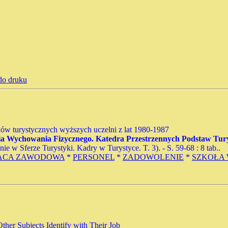
do druku
ów turystycznych wyższych uczelni z lat 1980-1987
ia Wychowania Fizycznego. Katedra Przestrzennych Podstaw Tury
w Sferze Turystyki. Kadry w Turystyce. T. 3). - S. 59-68 : 8 tab..
ACA ZAWODOWA
*
PERSONEL
*
ZADOWOLENIE
*
SZKOŁA
ther Subjects Identify with Their Job