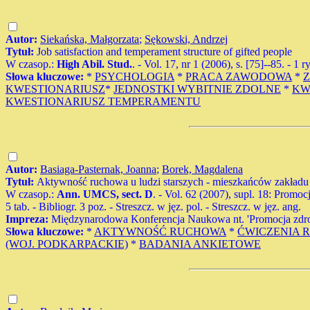
Autor:
Siekańska, Małgorzata
;
Sękowski, Andrzej
Tytuł:
Job satisfaction and temperament structure of gifted people
W czasop.:
High Abil. Stud.
. - Vol. 17, nr 1 (2006), s. [75]--85. - 1 
Słowa kluczowe:
*
PSYCHOLOGIA
*
PRACA ZAWODOWA
*
KWESTIONARIUSZ
*
JEDNOSTKI WYBITNIE ZDOLNE
*
KW
KWESTIONARIUSZ TEMPERAMENTU
Autor:
Basiaga-Pasternak, Joanna
;
Borek, Magdalena
Tytuł:
Aktywność ruchowa u ludzi starszych - mieszkańców zakładu
W czasop.:
Ann. UMCS, sect. D
. - Vol. 62 (2007), supl. 18: Promo
5 tab. - Bibliogr. 3 poz. - Streszcz. w jęz. pol. - Streszcz. w jęz. ang.
Impreza:
Międzynarodowa Konferencja Naukowa nt. 'Promocja zdrow
Słowa kluczowe:
*
AKTYWNOŚĆ RUCHOWA
*
ĆWICZENIA 
(WOJ. PODKARPACKIE)
*
BADANIA ANKIETOWE