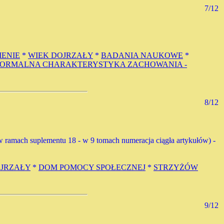
7/12
ENIE
*
WIEK DOJRZAŁY
*
BADANIA NAUKOWE
*
FORMALNA CHARAKTERYSTYKA ZACHOWANIA -
8/12
0 (w ramach suplementu 18 - w 9 tomach numeracja ciągła artykułów) -
OJRZAŁY
*
DOM POMOCY SPOŁECZNEJ
*
STRZYŻÓW
9/12