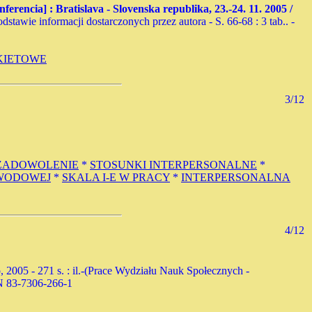
ferencia] : Bratislava - Slovenska republika, 23.-24. 11. 2005 /
dstawie informacji dostarczonych przez autora - S. 66-68 : 3 tab.. -
KIETOWE
3/12
ZADOWOLENIE
*
STOSUNKI INTERPERSONALNE
*
AWODOWEJ
*
SKALA I-E W PRACY
*
INTERPERSONALNA
4/12
2005 - 271 s. : il.-(Prace Wydziału Nauk Społecznych -
BN 83-7306-266-1