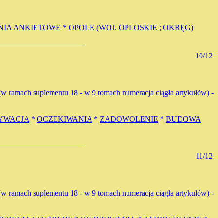
NIA ANKIETOWE
*
OPOLE (WOJ. OPLOSKIE ; OKRĘG)
10/12
54 (w ramach suplementu 18 - w 9 tomach numeracja ciągła artykułów) -
YWACJA
*
OCZEKIWANIA
*
ZADOWOLENIE
*
BUDOWA
11/12
78 (w ramach suplementu 18 - w 9 tomach numeracja ciągła artykułów) -