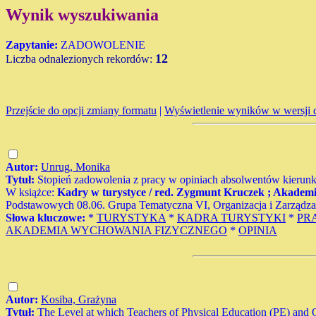
Wynik wyszukiwania
Zapytanie:
ZADOWOLENIE
12
Liczba odnalezionych rekordów:
Przejście do opcji zmiany formatu
|
Wyświetlenie wyników w wersji 
Autor:
Unrug, Monika
Tytuł:
Stopień zadowolenia z pracy w opiniach absolwentów kierunk
W książce:
Kadry w turystyce / red. Zygmunt Kruczek ; Akadem
Podstawowych 08.06. Grupa Tematyczna VI, Organizacja i Zarządzanie 
Słowa kluczowe:
*
TURYSTYKA
*
KADRA TURYSTYKI
*
PR
AKADEMIA WYCHOWANIA FIZYCZNEGO
*
OPINIA
Autor:
Kosiba, Grażyna
Tytuł:
The Level at which Teachers of Physical Education (PE) and O