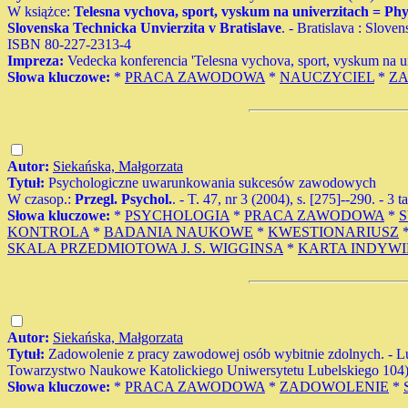
W książce:
Telesna vychova, sport, vyskum na univerzitach = Physic
Slovenska Technicka Unvierzita v Bratislave
. - Bratislava : Slove
ISBN 80-227-2313-4
Impreza:
Vedecka konferencia 'Telesna vychova, sport, vyskum na uni
Słowa kluczowe:
*
PRACA ZAWODOWA
*
NAUCZYCIEL
*
Z
Autor:
Siekańska, Małgorzata
Tytuł:
Psychologiczne uwarunkowania sukcesów zawodowych
W czasop.:
Przegl. Psychol.
. - T. 47, nr 3 (2004), s. [275]--290. - 3 
Słowa kluczowe:
*
PSYCHOLOGIA
*
PRACA ZAWODOWA
*
KONTROLA
*
BADANIA NAUKOWE
*
KWESTIONARIUSZ
SKALA PRZEDMIOTOWA J. S. WIGGINSA
*
KARTA INDYW
Autor:
Siekańska, Małgorzata
Tytuł:
Zadowolenie z pracy zawodowej osób wybitnie zdolnych. - Lu
Towarzystwo Naukowe Katolickiego Uniwersytetu Lubelskiego 104) - 
Słowa kluczowe:
*
PRACA ZAWODOWA
*
ZADOWOLENIE
*