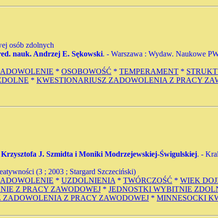
ej osób zdolnych
 red. nauk. Andrzej E. Sękowski
. - Warszawa : Wydaw. Naukowe PWN, 2
ZADOWOLENIE
*
OSOBOWOŚĆ
*
TEMPERAMENT
*
STRUK
 ZDOLNE
*
KWESTIONARIUSZ ZADOWOLENIA Z PRACY Z
 Krzysztofa J. Szmidta i Moniki Modrzejewskiej-Świgulskiej
. - Kr
tywności (3 ; 2003 ; Stargard Szczeciński)
ZADOWOLENIE
*
UZDOLNIENIA
*
TWÓRCZOŚĆ
*
WIEK DO
NIE Z PRACY ZAWODOWEJ
*
JEDNOSTKI WYBITNIE ZDOL
Z ZADOWOLENIA Z PRACY ZAWODOWEJ
*
MINNESOCKI K