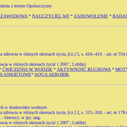
adania z terenu Opolszczyzny
 ZAWODOWA
*
NAUCZYCIEL WF
*
ZADOWOLENIE
*
BADA
cja zdrowia w różnych okresach życia, [cz.] 5, s. 416--419. - art. nr 5
ia w różnych okresach życia' ( 2007 ; Lublin)
*
ĆWICZENIA W WODZIE
*
AKTYWNOŚĆ RUCHOWA
*
MOT
A ANKIETOWE
*
AQUA AEROBIK
czeń w środowisku wodnym
cja zdrowia w różnych okresach życia, [cz.] 2, s. 315--318. - art. nr 1
. - Streszcz. w jęz. ang.
ia w różnych okresach życia' ( 2007 ; Lublin)