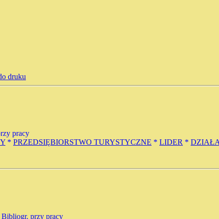
do druku
 przy pracy
NY
*
PRZEDSIĘBIORSTWO TURYSTYCZNE
*
LIDER
*
DZIAŁ
 - Bibliogr. przy pracy