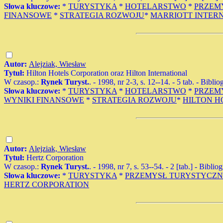
Słowa kluczowe:
*
TURYSTYKA
*
HOTELARSTWO
*
PRZEM
FINANSOWE
*
STRATEGIA ROZWOJU
*
MARRIOTT INTERN
Autor:
Alejziak, Wiesław
Tytuł:
Hilton Hotels Corporation oraz Hilton International
W czasop.:
Rynek Turyst.
. - 1998, nr 2-3, s. 12--14. - 5 tab. - Biblio
Słowa kluczowe:
*
TURYSTYKA
*
HOTELARSTWO
*
PRZEM
WYNIKI FINANSOWE
*
STRATEGIA ROZWOJU
*
HILTON H
Autor:
Alejziak, Wiesław
Tytuł:
Hertz Corporation
W czasop.:
Rynek Turyst.
. - 1998, nr 7, s. 53--54. - 2 [tab.] - Biblio
Słowa kluczowe:
*
TURYSTYKA
*
PRZEMYSŁ TURYSTYCZ
HERTZ CORPORATION