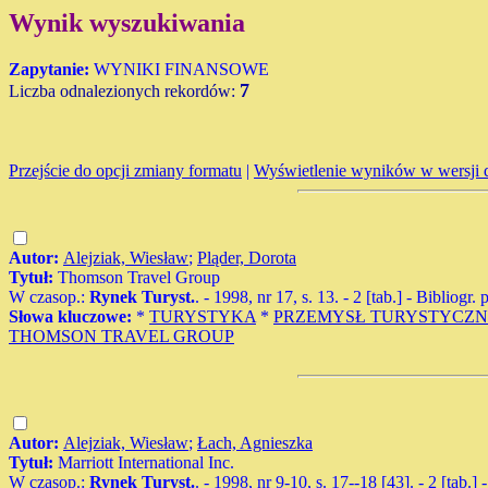
Wynik wyszukiwania
Zapytanie:
WYNIKI FINANSOWE
7
Liczba odnalezionych rekordów:
Przejście do opcji zmiany formatu
|
Wyświetlenie wyników w wersji 
Autor:
Alejziak, Wiesław
;
Pląder, Dorota
Tytuł:
Thomson Travel Group
W czasop.:
Rynek Turyst.
. - 1998, nr 17, s. 13. - 2 [tab.] - Bibliogr.
Słowa kluczowe:
*
TURYSTYKA
*
PRZEMYSŁ TURYSTYCZ
THOMSON TRAVEL GROUP
Autor:
Alejziak, Wiesław
;
Łach, Agnieszka
Tytuł:
Marriott International Inc.
W czasop.:
Rynek Turyst.
. - 1998, nr 9-10, s. 17--18 [43]. - 2 [tab.]