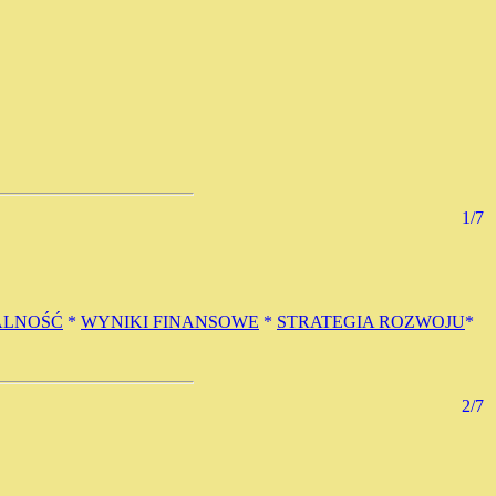
1/7
ALNOŚĆ
*
WYNIKI FINANSOWE
*
STRATEGIA ROZWOJU
*
2/7