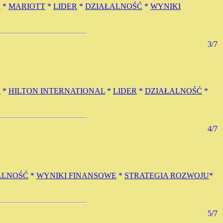
E
*
MARIOTT
*
LIDER
*
DZIAŁALNOŚĆ
*
WYNIKI
3/7
E
*
HILTON INTERNATIONAL
*
LIDER
*
DZIAŁALNOŚĆ
*
4/7
ALNOŚĆ
*
WYNIKI FINANSOWE
*
STRATEGIA ROZWOJU
*
5/7