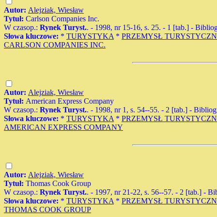
Autor:
Alejziak, Wiesław
Tytuł:
Carlson Companies Inc.
W czasop.:
Rynek Turyst.
. - 1998, nr 15-16, s. 25. - 1 [tab.] - Biblio
Słowa kluczowe:
*
TURYSTYKA
*
PRZEMYSŁ TURYSTYCZ
CARLSON COMPANIES INC.
Autor:
Alejziak, Wiesław
Tytuł:
American Express Company
W czasop.:
Rynek Turyst.
. - 1998, nr 1, s. 54--55. - 2 [tab.] - Biblio
Słowa kluczowe:
*
TURYSTYKA
*
PRZEMYSŁ TURYSTYCZ
AMERICAN EXPRESS COMPANY
Autor:
Alejziak, Wiesław
Tytuł:
Thomas Cook Group
W czasop.:
Rynek Turyst.
. - 1997, nr 21-22, s. 56--57. - 2 [tab.] - B
Słowa kluczowe:
*
TURYSTYKA
*
PRZEMYSŁ TURYSTYCZ
THOMAS COOK GROUP