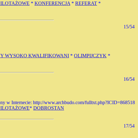
PILOTAŻOWE
*
KONFERENCJA
*
REFERAT
*
15/54
Y WYSOKO KWALIFIKOWANI
*
OLIMPIJCZYK
*
16/54
 Dostępny w Internecie: http://www.archbudo.com/fulltxt.php?ICID=868518
PILOTAŻOWE
*
DOBROSTAN
17/54