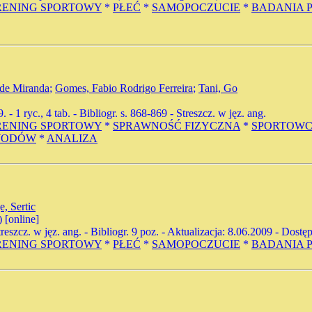
RENING SPORTOWY
*
PŁEĆ
*
SAMOPOCZUCIE
*
BADANIA 
 de Miranda
;
Gomes, Fabio Rodrigo Ferreira
;
Tani, Go
9. - 1 ryc., 4 tab. - Bibliogr. s. 868-869 - Streszcz. w jęz. ang.
RENING SPORTOWY
*
SPRAWNOŚĆ FIZYCZNA
*
SPORTOWC
WODÓW
*
ANALIZA
e, Sertic
) [online]
. - Streszcz. w jęz. ang. - Bibliogr. 9 poz. - Aktualizacja: 8.06.2009 -
RENING SPORTOWY
*
PŁEĆ
*
SAMOPOCZUCIE
*
BADANIA 