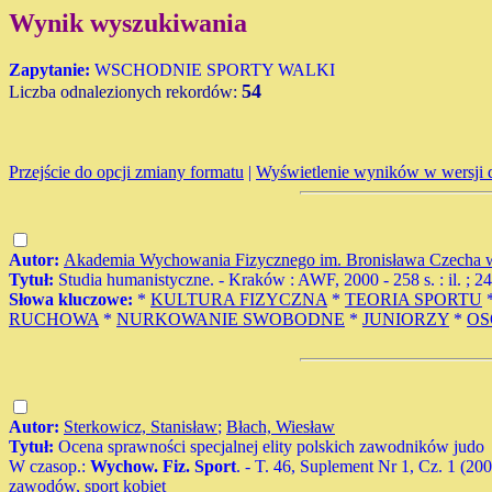
Wynik wyszukiwania
Zapytanie:
WSCHODNIE SPORTY WALKI
54
Liczba odnalezionych rekordów:
Przejście do opcji zmiany formatu
|
Wyświetlenie wyników w wersji 
Autor:
Akademia Wychowania Fizycznego im. Bronisława Czecha w
Tytuł:
Studia humanistyczne. - Kraków : AWF, 2000 - 258 s. : il. ; 
Słowa kluczowe:
*
KULTURA FIZYCZNA
*
TEORIA SPORTU
RUCHOWA
*
NURKOWANIE SWOBODNE
*
JUNIORZY
*
OS
Autor:
Sterkowicz, Stanisław
;
Błach, Wiesław
Tytuł:
Ocena sprawności specjalnej elity polskich zawodników judo
W czasop.:
Wychow. Fiz. Sport
. - T. 46, Suplement Nr 1, Cz. 1 (20
zawodów, sport kobiet