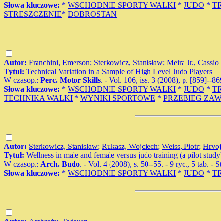
Słowa kluczowe:
*
WSCHODNIE SPORTY WALKI
*
JUDO
*
T
STRESZCZENIE
*
DOBROSTAN
Autor:
Franchini, Emerson
;
Sterkowicz, Stanisław
;
Meira Jr., Cassio
Tytuł:
Technical Variation in a Sample of High Level Judo Players
W czasop.:
Perc. Motor Skills
. - Vol. 106, iss. 3 (2008), p. [859]--86
Słowa kluczowe:
*
WSCHODNIE SPORTY WALKI
*
JUDO
*
T
TECHNIKA WALKI
*
WYNIKI SPORTOWE
*
PRZEBIEG ZA
Autor:
Sterkowicz, Stanisław
;
Rukasz, Wojciech
;
Weiss, Piotr
;
Hrvoj
Tytuł:
Wellness in male and female versus judo training (a pilot study
W czasop.:
Arch. Budo
. - Vol. 4 (2008), s. 50--55. - 9 ryc., 5 tab
Słowa kluczowe:
*
WSCHODNIE SPORTY WALKI
*
JUDO
*
T