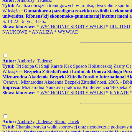
Autor:
Ambroży, Tadeusz
Tytuł:
Analiza obciążeń treningowych w ju-jitsu, dyscyplinie sport
W książce:
Gumanitarna paradigma rozvitku osvitnih ta ekonomicnih
universitet. Ribnens'kij ekonomoko-gumanitarnij inctitut imen
S. 13-22 : 6 ryc., 3 tab..
Słowa kluczowe:
*
WSCHODNIE SPORTY WALKI
*
JIU-JITSU
NAUKOWE
*
ANALIZA
*
WYWIAD
Autor:
Ambroży, Tadeusz
Tytuł:
Tri Stolpa Ol Stajl Karate Kak Sposob Holisticeskoj Zasity
W książce:
Bezpeka Zittedial'nost i Ludni ak Umova Stalogo Pozvi
Miznarodna Akademia Bezpeki Zittedial'nosti = International Ak
'Osnova', Miznarodna Akademia Bezpeki Zittedial'nosti, 2005. - Bib
Impreza:
Miznarodna Naukovo-prakticna Konfererencia 'Bezpeka Zitt
Słowa kluczowe:
*
WSCHODNIE SPORTY WALKI
*
KARATE
Autor:
Ambroży, Tadeusz
;
Sikora, Jacek
Tytuł:
Charakterystyka walki sportowej oraz metodyczne podstawy tr