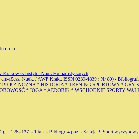
do druku
 Krakowie. Instytut Nauk Humanistycznych
24 cm-(Zesz. Nauk. / AWF Krak., ISSN 0239-4839 ; Nr 80) - Bibliografi
*
PIŁKA NOŻNA
*
HISTORIA
*
TRENING SPORTOWY
*
GRY 
OBOWOŚĆ
*
JOGA
*
AEROBIK
*
WSCHODNIE SPORTY WAL
02), s. 126--127. - 1 tab. - Bibliogr. 4 poz. - Sekcja 3: Sport wyczyno