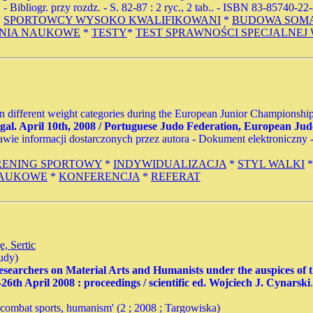
ibliogr. przy rozdz. - S. 82-87 : 2 ryc., 2 tab.. - ISBN 83-85740-22
*
SPORTOWCY WYSOKO KWALIFIKOWANI
*
BUDOWA SOM
NIA NAUKOWE
*
TESTY
*
TEST SPRAWNOŚCI SPECJALNEJ
 different weight categories during the European Junior Championships
ugal. April 10th, 2008 / Portuguese Judo Federation, European Ju
tawie informacji dostarczonych przez autora - Dokument elektroniczny - [
RENING SPORTOWY
*
INDYWIDUALIZACJA
*
STYL WALKI
NAUKOWE
*
KONFERENCJA
*
REFERAT
e, Sertic
udy)
Researchers on Material Arts and Humanists under the auspices of 
th April 2008 : proceedings / scientific ed. Wojciech J. Cynarski
s, combat sports, humanism' (2 ; 2008 ; Targowiska)