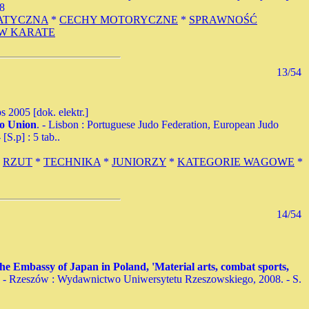
-8
ATYCZNA
*
CECHY MOTORYCZNE
*
SPRAWNOŚĆ
 W KARATE
13/54
 2005 [dok. elektr.]
do Union
. - Lisbon : Portuguese Judo Federation, European Judo
S.p] : 5 tab..
*
RZUT
*
TECHNIKA
*
JUNIORZY
*
KATEGORIE WAGOWE
*
14/54
the Embassy of Japan in Poland, 'Material arts, combat sports,
. - Rzeszów : Wydawnictwo Uniwersytetu Rzeszowskiego, 2008. - S.