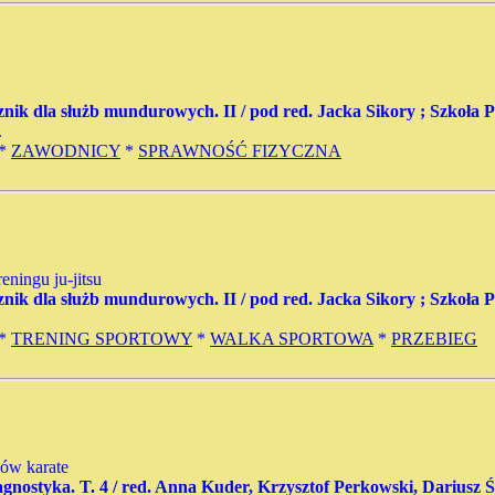
znik dla służb mundurowych. II / pod red. Jacka Sikory ; Szkoła P
.
*
ZAWODNICY
*
SPRAWNOŚĆ FIZYCZNA
ningu ju-jitsu
znik dla służb mundurowych. II / pod red. Jacka Sikory ; Szkoła P
*
TRENING SPORTOWY
*
WALKA SPORTOWA
*
PRZEBIEG
ków karate
iagnostyka. T. 4 / red. Anna Kuder, Krzysztof Perkowski, Dariusz