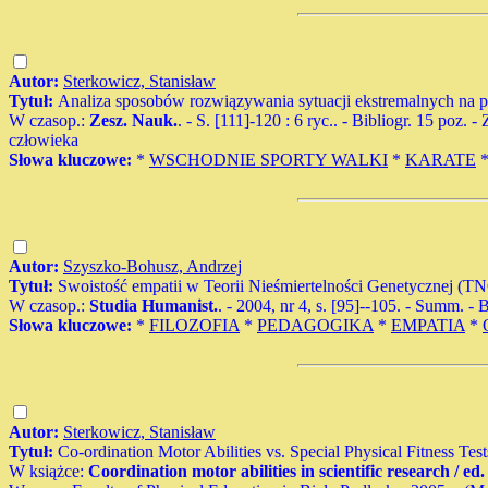
Autor:
Sterkowicz, Stanisław
Tytuł:
Analiza sposobów rozwiązywania sytuacji ekstremalnych na pr
W czasop.:
Zesz. Nauk.
. - S. [111]-120 : 6 ryc.. - Bibliogr. 15 poz
człowieka
Słowa kluczowe:
*
WSCHODNIE SPORTY WALKI
*
KARATE
Autor:
Szyszko-Bohusz, Andrzej
Tytuł:
Swoistość empatii w Teorii Nieśmiertelności Genetycznej (
W czasop.:
Studia Humanist.
. - 2004, nr 4, s. [95]--105. - Summ. - 
Słowa kluczowe:
*
FILOZOFIA
*
PEDAGOGIKA
*
EMPATIA
*
Autor:
Sterkowicz, Stanisław
Tytuł:
Co-ordination Motor Abilities vs. Special Physical Fitness Test
W książce:
Coordination motor abilities in scientific research / e