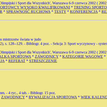
mpijski i Sport dla Wszystkich', Warszawa 6-9 czerwca 2002 ( 2002
PORTOWCY WYSOKO KWALIFIKOWANI
*
TRENING SPORT
R
*
SPRAWNOŚĆ RUCHOWA
*
TESTY
*
KONFERENCJA
*
RE
s mistrzostw świata w judo
02), s. 128--129. - Bibliogr. 4 poz. - Sekcja 3: Sport wyczynowy - sy
mpijski i Sport dla Wszystkich', Warszawa 6-9 czerwca 2002 ( 2002
ALKA SPORTOWA
*
ZAWODNICY
*
KATEGORIE WAGOWE
*
JA
*
REFERAT
*
STRESZCZENIE
mm. - 4 ryc., 4 tab. - Bibliogr. 15 poz.
*
ZAWODNICY
*
RYWALIZACJA SPORTOWA
*
WIEK KALEN