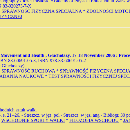
onography / Józef Piłsudski Academy of Physical Education in Warsaw. 
SBN 83-920273-7-X
*
SPRAWNOŚĆ FIZYCZNA SPECJALNA
*
ZDOLNOŚCI MOTO
FIZYCZNEJ
'Movement and Health', Głuchołazy, 17-18 November 2006 : Proce
. - ISBN 83-60691-05-3, ISBN 978-83-60691-05-2
; Głuchołazy)
*
SPRAWNOŚĆ RUCHOWA
*
SPRAWNOŚĆ FIZYCZNA SPECJ
ADANIA NAUKOWE
*
TEST SPRAWNOŚCI FIZYCZNEJ SPEC
chodnich sztuk walki
6, s. 21--26. - Streszcz. w jęz. pol - Streszcz. w jęz. ang - Bibliogr. 30 p
*
WSCHODNIE SPORTY WALKI
*
FILOZOFIA WSCHODU
*
JA