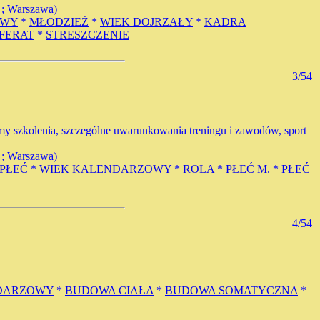
 ; Warszawa)
OWY
*
MŁODZIEŻ
*
WIEK DOJRZAŁY
*
KADRA
FERAT
*
STRESZCZENIE
3/54
stemy szkolenia, szczególne uwarunkowania treningu i zawodów, sport
 ; Warszawa)
PŁEĆ
*
WIEK KALENDARZOWY
*
ROLA
*
PŁEĆ M.
*
PŁEĆ
4/54
DARZOWY
*
BUDOWA CIAŁA
*
BUDOWA SOMATYCZNA
*