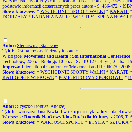
Warsaw. Faculty of Physical Education in Biała Podlaska, 2005. - (M
podstawie informacji dostarczonych przez autora - S. 466-472. - I
Słowa kluczowe:
*
WSCHODNIE SPORTY WALKI
*
KARATE
DOJRZAŁY
*
BADANIA NAUKOWE
*
TEST SPRAWNOŚCI 
Autor:
Sterkowicz, Stanisław
Tytuł:
Testing motor efficiency in karate
W książce:
Movement and Health : 5th International Conference 
Technology, 2006. - Bibliogr. 10 poz. - S. 119-127 : 3 ryc., 2 tab.
Impreza:
International Conference 'Movement and Health' (5 ; 2006 
Słowa kluczowe:
*
WSCHODNIE SPORTY WALKI
*
KARATE
KATEGORIE WIEKOWE
*
POZIOM FORMY SPORTOWEJ
*
B
Autor:
Szyszko-Bohusz, Andrzej
Tytuł:
Twórczość Jana Pawła II w relacji do etyki założeń dalekows
W czasop.:
Rocznik Naukowy Ido - Ruch dla Kultury
. - 2006, T. 
Słowa kluczowe:
*
WARTOŚCI SPORTU
*
ETYKA
*
SZTUKA