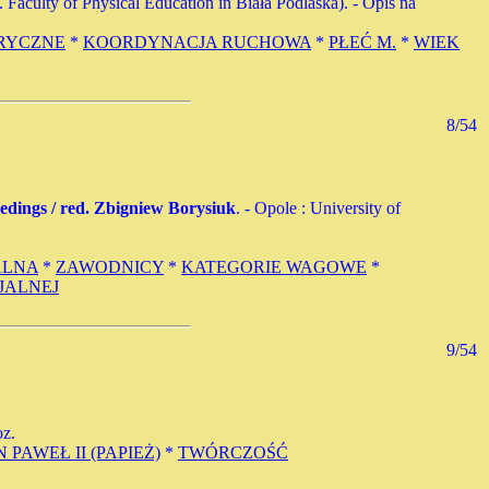
Faculty of Physical Education in Biała Podlaska). - Opis na
RYCZNE
*
KOORDYNACJA RUCHOWA
*
PŁEĆ M.
*
WIEK
8/54
edings / red. Zbigniew Borysiuk
. - Opole : University of
ALNA
*
ZAWODNICY
*
KATEGORIE WAGOWE
*
JALNEJ
9/54
oz.
N PAWEŁ II (PAPIEŻ)
*
TWÓRCZOŚĆ