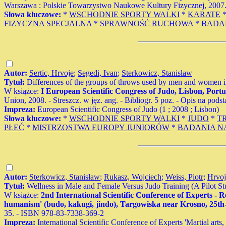
Warszawa : Polskie Towarzystwo Naukowe Kultury Fizycznej, 2007. - B
Słowa kluczowe:
*
WSCHODNIE SPORTY WALKI
*
KARATE
FIZYCZNA SPECJALNA
*
SPRAWNOŚĆ RUCHOWA
*
BADA
Autor:
Sertic, Hrvoje
;
Segedi, Ivan
;
Sterkowicz, Stanisław
Tytuł:
Differences of the groups of throws used by men and women in
W książce:
I European Scientific Congress of Judo, Lisbon, Port
Union, 2008. - Streszcz. w jęz. ang. - Bibliogr. 5 poz. - Opis na pods
Impreza:
European Scientific Congress of Judo (1 ; 2008 ; Lisbon)
Słowa kluczowe:
*
WSCHODNIE SPORTY WALKI
*
JUDO
*
T
PŁEĆ
*
MISTRZOSTWA EUROPY JUNIORÓW
*
BADANIA 
Autor:
Sterkowicz, Stanisław
;
Rukasz, Wojciech
;
Weiss, Piotr
;
Hrvoj
Tytuł:
Wellness in Male and Female Versus Judo Training (A Pilot St
W książce:
2nd International Scientific Conference of Experts - 
humanism' (budo, kakugi, jindo), Targowiska near Krosno, 25th-26
35. - ISBN 978-83-7338-369-2
Impreza:
International Scientific Conference of Experts 'Martial art