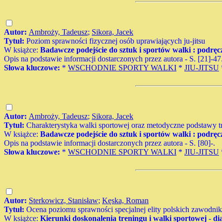
Autor:
Ambroży, Tadeusz
;
Sikora, Jacek
Tytuł:
Poziom sprawności fizycznej osób uprawiających ju-jitsu
W książce:
Badawcze podejście do sztuk i sportów walki : podręc
Opis na podstawie informacji dostarczonych przez autora - S. [21]-47
Słowa kluczowe:
*
WSCHODNIE SPORTY WALKI
*
JIU-JITSU
Autor:
Ambroży, Tadeusz
;
Sikora, Jacek
Tytuł:
Charakterystyka walki sportowej oraz metodyczne podstawy tre
W książce:
Badawcze podejście do sztuk i sportów walki : podręc
Opis na podstawie informacji dostarczonych przez autora - S. [80]-.
Słowa kluczowe:
*
WSCHODNIE SPORTY WALKI
*
JIU-JITSU
Autor:
Sterkowicz, Stanisław
;
Kęska, Roman
Tytuł:
Ocena poziomu sprawności specjalnej elity polskich zawodni
W książce:
Kierunki doskonalenia treningu i walki sportowej - d