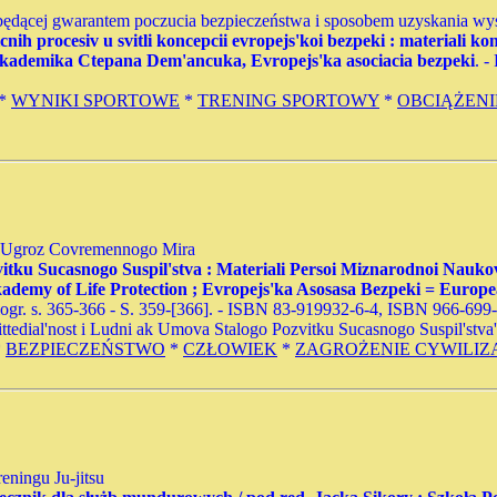
u będącej gwarantem poczucia bezpieczeństwa i sposobem uzyskania wys
 procesiv u svitli koncepcii evropejs'koi bezpeki : materiali konf
i akademika Ctepana Dem'ancuka, Evropejs'ka asociacia bezpeki
. -
*
WYNIKI SPORTOWE
*
TRENING SPORTOWY
*
OBCIĄŻEN
 Ot Ugroz Covremennogo Mira
tku Sucasnogo Suspil'stva : Materiali Persoi Miznarodnoi Naukovo-
ademy of Life Protection ; Evropejs'ka Asosasa Bezpeki = Europea
liogr. s. 365-366 - S. 359-[366]. - ISBN 83-919932-6-4, ISBN 966-699
edial'nost i Ludni ak Umova Stalogo Pozvitku Sucasnogo Suspil'stva' 
*
BEZPIECZEŃSTWO
*
CZŁOWIEK
*
ZAGROŻENIE CYWILIZ
eningu Ju-jitsu