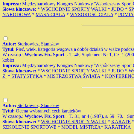
Impreza:
Międzynarodowy Kongres Naukowy 'Współczesny Sport Oli
Słowa kluczowe:
*
WSCHODNIE SPORTY WALKI
*
JUDO
*
S
NARODOWA
*
MASA CIAŁA
*
WYSOKOŚĆ CIAŁA
*
POMIA
Autor:
Sterkowicz, Stanisław
Tytuł:
Płeć, wiek, kategoria wagowa a dobór działań w walce podcza
W czasop.:
Wychow. Fiz. Sport
. - T. 46, Suplement Nr 1, Cz. 1 (20
kobiet
Impreza:
Międzynarodowy Kongres Naukowy 'Współczesny Sport Oli
Słowa kluczowe:
*
WSCHODNIE SPORTY WALKI
*
JUDO
*
W
Ż.
*
STATYSTYKA
*
MISTRZOSTWA ŚWIATA
*
KONFERENC
Autor:
Sterkowicz, Stanisław
Tytuł:
Ocena wybranych cech karateków
W czasop.:
Wychow. Fiz. Sport
. - T. 31, nr 4 (1987), s. 59--70. - Su
Słowa kluczowe:
*
WSCHODNIE SPORTY WALKI
*
KARATE
SZKOLENIE SPORTOWE
*
MODEL MISTRZA
*
KARATEKA