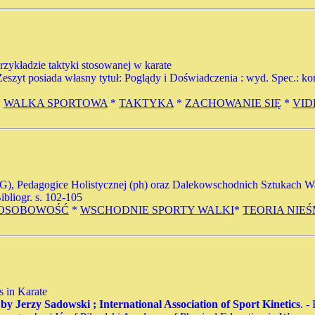
zykładzie taktyki stosowanej w karate
. - Zeszyt posiada własny tytuł: Poglądy i Doświadczenia : wyd. Spec.: 
*
WALKA SPORTOWA
*
TAKTYKA
*
ZACHOWANIE SIĘ
*
VID
TNG), Pedagogice Holistycznej (ph) oraz Dalekowschodnich Sztukach 
Bibliogr. s. 102-105
OSOBOWOŚĆ
*
WSCHODNIE SPORTY WALKI
*
TEORIA NIE
s in Karate
d. by Jerzy Sadowski ; International Association of Sport Kinetics
. -