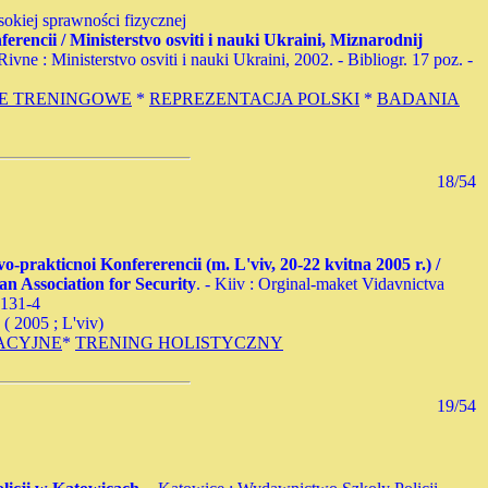
okiej sprawności fizycznej
erencii / Ministerstvo osviti i nauki Ukraini, Miznarodnij
 Rivne : Ministerstvo osviti i nauki Ukraini, 2002. - Bibliogr. 17 poz. -
IE TRENINGOWE
*
REPREZENTACJA POLSKI
*
BADANIA
18/54
prakticnoi Konfererencii (m. L'viv, 20-22 kvitna 2005 r.) /
n Association for Security
. - Kiiv : Orginal-maket Vidavnictva
-131-4
( 2005 ; L'viv)
ACYJNE
*
TRENING HOLISTYCZNY
19/54