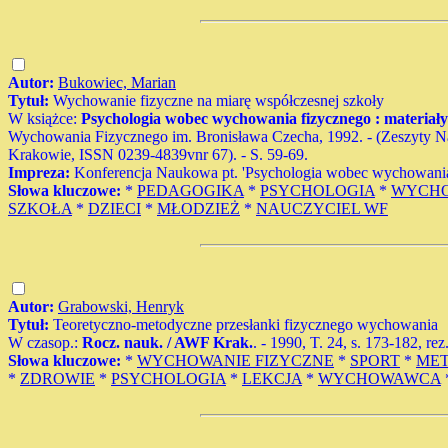
Autor:
Bukowiec, Marian
Tytuł:
Wychowanie fizyczne na miarę współczesnej szkoły
W książce:
Psychologia wobec wychowania fizycznego : materiał
Wychowania Fizycznego im. Bronisława Czecha, 1992. - (Zeszyty
Krakowie, ISSN 0239-4839vnr 67). - S. 59-69.
Impreza:
Konferencja Naukowa pt. 'Psychologia wobec wychowania
Słowa kluczowe:
*
PEDAGOGIKA
*
PSYCHOLOGIA
*
WYCHO
SZKOŁA
*
DZIECI
*
MŁODZIEŻ
*
NAUCZYCIEL WF
Autor:
Grabowski, Henryk
Tytuł:
Teoretyczno-metodyczne przesłanki fizycznego wychowania
W czasop.:
Rocz. nauk. / AWF Krak.
. - 1990, T. 24, s. 173-182, rez
Słowa kluczowe:
*
WYCHOWANIE FIZYCZNE
*
SPORT
*
ME
*
ZDROWIE
*
PSYCHOLOGIA
*
LEKCJA
*
WYCHOWAWCA