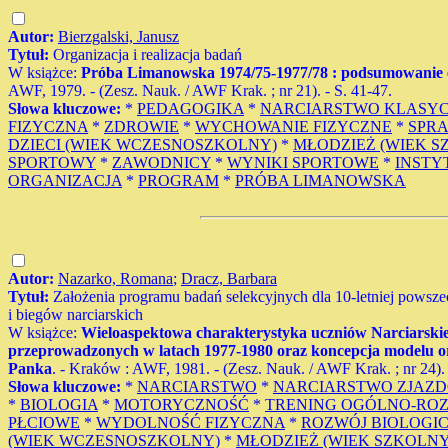
Autor:
Bierzgalski, Janusz
Tytuł:
Organizacja i realizacja badań
W książce:
Próba Limanowska 1974/75-1977/78 : podsumowanie e
AWF, 1979. - (Zesz. Nauk. / AWF Krak. ; nr 21). - S. 41-47.
Słowa kluczowe:
*
PEDAGOGIKA
*
NARCIARSTWO KLASY
FIZYCZNA
*
ZDROWIE
*
WYCHOWANIE FIZYCZNE
*
SPR
DZIECI (WIEK WCZESNOSZKOLNY)
*
MŁODZIEŻ (WIEK S
SPORTOWY
*
ZAWODNICY
*
WYNIKI SPORTOWE
*
INSTY
ORGANIZACJA
*
PROGRAM
*
PRÓBA LIMANOWSKA
Autor:
Nazarko, Romana
;
Dracz, Barbara
Tytuł:
Założenia programu badań selekcyjnych dla 10-letniej powszec
i biegów narciarskich
W książce:
Wieloaspektowa charakterystyka uczniów Narciarskie
przeprowadzonych w latach 1977-1980 oraz koncepcja modelu org
Panka
. - Kraków : AWF, 1981. - (Zesz. Nauk. / AWF Krak. ; nr 24). -
Słowa kluczowe:
*
NARCIARSTWO
*
NARCIARSTWO ZJAZ
*
BIOLOGIA
*
MOTORYCZNOŚĆ
*
TRENING OGÓLNO-RO
PŁCIOWE
*
WYDOLNOŚĆ FIZYCZNA
*
ROZWÓJ BIOLOGI
(WIEK WCZESNOSZKOLNY)
*
MŁODZIEŻ (WIEK SZKOLNY