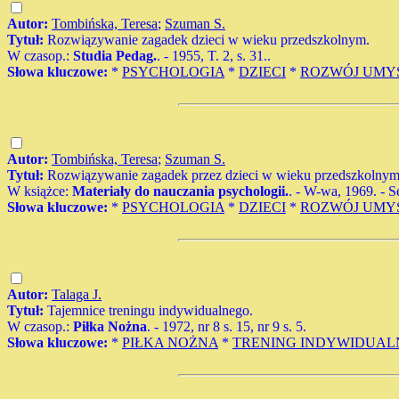
Autor:
Tombińska, Teresa
;
Szuman S.
Tytuł:
Rozwiązywanie zagadek dzieci w wieku przedszkolnym.
W czasop.:
Studia Pedag.
. - 1955, T. 2, s. 31..
Słowa kluczowe:
*
PSYCHOLOGIA
*
DZIECI
*
ROZWÓJ UMY
Autor:
Tombińska, Teresa
;
Szuman S.
Tytuł:
Rozwiązywanie zagadek przez dzieci w wieku przedszkolnym
W książce:
Materiały do nauczania psychologii.
. - W-wa, 1969. - Ser
Słowa kluczowe:
*
PSYCHOLOGIA
*
DZIECI
*
ROZWÓJ UMY
Autor:
Talaga J.
Tytuł:
Tajemnice treningu indywidualnego.
W czasop.:
Piłka Nożna
. - 1972, nr 8 s. 15, nr 9 s. 5.
Słowa kluczowe:
*
PIŁKA NOŻNA
*
TRENING INDYWIDUAL