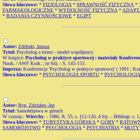
Słowa kluczowe:
*
FIZJOLOGIA
*
SPRAWNOŚĆ FIZYCZNA
*
FARMAKOLOGICZNE
*
WYDOLNOŚĆ FIZYCZNA
*
ADAPT
*
BADANIA CZYNNOŚCIOWE
*
EGIPT
Autor:
Zdebski, Janusz
Tytuł:
Psycholog a trener - model współpracy
W książce:
Psycholog w praktyce sportowej : materiały Konferen
Nauk. / AWF Krak. ; nr 64). - S. 145-153.
Impreza:
Konferencja 'Psycholog w praktyce sportowej' ( 1991 ; K
Słowa kluczowe:
*
PSYCHOLOGIA SPORTU
*
PSYCHOLOGI
Autor:
Ryn, Zdzisław Jan
Tytuł:
Samobójstwa w górach
W czasop.:
Wierchy
. - 1986, R. 55, s. 112-126, 4 fot.. - Bibliogr. s. 
Słowa kluczowe:
*
TURYSTYKA GÓRSKA
*
GÓRY
*
RATOWN
SAMOBÓJSTWO
*
PSYCHOLOGIA
*
PSYCHIATRIA
*
MOTY