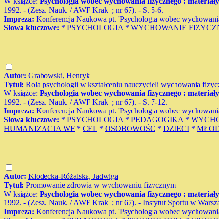
W książce:
Psychologia wobec wychowania fizycznego : materiał
1992. - (Zesz. Nauk. / AWF Krak. ; nr 67). - S. 5-6.
Impreza:
Konferencja Naukowa pt. 'Psychologia wobec wychowania
Słowa kluczowe:
*
PSYCHOLOGIA
*
WYCHOWANIE FIZYCZ
Autor:
Grabowski, Henryk
Tytuł:
Rola psychologii w kształceniu nauczycieli wychowania fizyc
W książce:
Psychologia wobec wychowania fizycznego : materiał
1992. - (Zesz. Nauk. / AWF Krak. ; nr 67). - S. 7-12.
Impreza:
Konferencja Naukowa pt. 'Psychologia wobec wychowania
Słowa kluczowe:
*
PSYCHOLOGIA
*
PEDAGOGIKA
*
WYCHO
HUMANIZACJA WF
*
CEL
*
OSOBOWOŚĆ
*
DZIECI
*
MŁOD
Autor:
Kłodecka-Różalska, Jadwiga
Tytuł:
Promowanie zdrowia w wychowaniu fizycznym
W książce:
Psychologia wobec wychowania fizycznego : materiał
1992. - (Zesz. Nauk. / AWF Krak. ; nr 67). - Instytut Sportu w Warsz
Impreza:
Konferencja Naukowa pt. 'Psychologia wobec wychowania