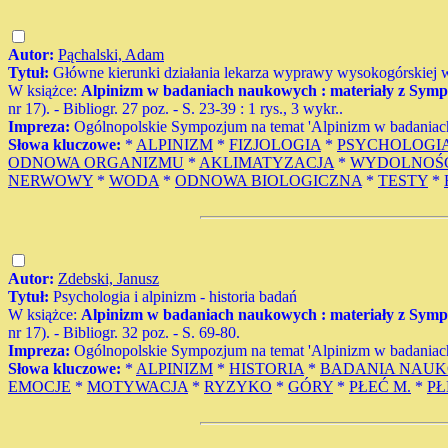
Autor:
Pąchalski, Adam
Tytuł:
Główne kierunki działania lekarza wyprawy wysokogórskiej 
W książce:
Alpinizm w badaniach naukowych : materiały z Symp
nr 17). - Bibliogr. 27 poz. - S. 23-39 : 1 rys., 3 wykr..
Impreza:
Ogólnopolskie Sympozjum na temat 'Alpinizm w badaniac
Słowa kluczowe:
*
ALPINIZM
*
FIZJOLOGIA
*
PSYCHOLOGI
ODNOWA ORGANIZMU
*
AKLIMATYZACJA
*
WYDOLNOŚĆ
NERWOWY
*
WODA
*
ODNOWA BIOLOGICZNA
*
TESTY
*
Autor:
Zdebski, Janusz
Tytuł:
Psychologia i alpinizm - historia badań
W książce:
Alpinizm w badaniach naukowych : materiały z Symp
nr 17). - Bibliogr. 32 poz. - S. 69-80.
Impreza:
Ogólnopolskie Sympozjum na temat 'Alpinizm w badaniac
Słowa kluczowe:
*
ALPINIZM
*
HISTORIA
*
BADANIA NAU
EMOCJE
*
MOTYWACJA
*
RYZYKO
*
GÓRY
*
PŁEĆ M.
*
PŁ