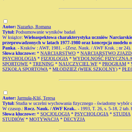
Autor:
Nazarko, Romana
Tytuł:
Podsumowanie wyników badań
W książce:
Wieloaspektowa charakterystyka uczniów Narciarskie
przeprowadzonych w latach 1977-1980 oraz koncepcja modelu org
Panka
. - Kraków : AWF, 1981. - (Zesz. Nauk. / AWF Krak. ; nr 24). 
Słowa kluczowe:
*
NARCIARSTWO
*
NARCIARSTWO ZJAZ
PSYCHOLOGIA
*
FIZJOLOGIA
*
WYDOLNOŚĆ FIZYCZNA 
SPORTOWE
*
TRENING
*
NAUCZYCIEL WF
*
PROGRAM
*
SZKOŁA SPORTOWA
*
MŁODZIEŻ (WIEK SZKOLNY)
*
PŁE
Autor:
Jarmuła-Kliś, Teresa
Tytuł:
Studia w uczelni wychowania fizycznego - świadomy wybór 
W czasop.:
Rocz. Nauk. / AWF Krak.
. - 1993, T. 26, s. 5-18, 2 tab.
Słowa kluczowe:
*
SOCJOLOGIA
*
PSYCHOLOGIA
*
STUDIA
STUDIÓW
*
MOTYWACJA
*
DECYZJA