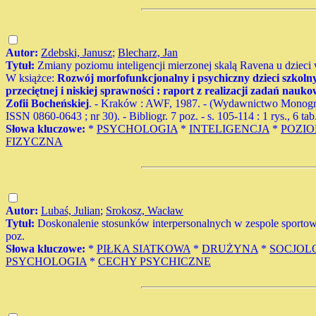
Autor:
Zdebski, Janusz
;
Blecharz, Jan
Tytuł:
Zmiany poziomu inteligencji mierzonej skalą Ravena u dzieci 
W książce:
Rozwój morfofunkcjonalny i psychiczny dzieci szkoln
przeciętnej i niskiej sprawności : raport z realizacji zadań na
Zofii Bocheńskiej
. - Kraków : AWF, 1987. - (Wydawnictwo Monogr
ISSN 0860-0643 ; nr 30). - Bibliogr. 7 poz. - s. 105-114 : 1 rys., 6 tab.
Słowa kluczowe:
*
PSYCHOLOGIA
*
INTELIGENCJA
*
POZI
FIZYCZNA
Autor:
Lubaś, Julian
;
Srokosz, Wacław
Tytuł:
Doskonalenie stosunków interpersonalnych w zespole sportowym
poz.
Słowa kluczowe:
*
PIŁKA SIATKOWA
*
DRUŻYNA
*
SOCJOL
PSYCHOLOGIA
*
CECHY PSYCHICZNE