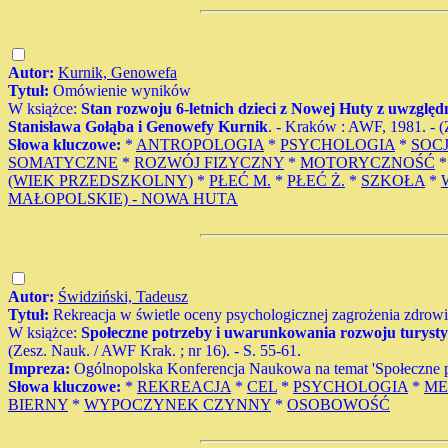
Autor:
Kurnik, Genowefa
Tytuł:
Omówienie wyników
W książce:
Stan rozwoju 6-letnich dzieci z Nowej Huty z uwzględ
Stanisława Gołąba i Genowefy Kurnik
. - Kraków : AWF, 1981. - (
Słowa kluczowe:
*
ANTROPOLOGIA
*
PSYCHOLOGIA
*
SOC
SOMATYCZNE
*
ROZWÓJ FIZYCZNY
*
MOTORYCZNOŚĆ
(WIEK PRZEDSZKOLNY)
*
PŁEĆ M.
*
PŁEĆ Ż.
*
SZKOŁA
*
MAŁOPOLSKIE) - NOWA HUTA
Autor:
Świdziński, Tadeusz
Tytuł:
Rekreacja w świetle oceny psychologicznej zagrożenia zdrowi
W książce:
Społeczne potrzeby i uwarunkowania rozwoju turystyki 
(Zesz. Nauk. / AWF Krak. ; nr 16). - S. 55-61.
Impreza:
Ogólnopolska Konferencja Naukowa na temat 'Społeczne po
Słowa kluczowe:
*
REKREACJA
*
CEL
*
PSYCHOLOGIA
*
ME
BIERNY
*
WYPOCZYNEK CZYNNY
*
OSOBOWOŚĆ