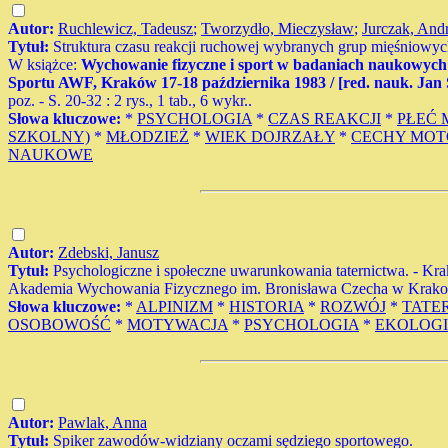
Autor:
Ruchlewicz, Tadeusz
;
Tworzydło, Mieczysław
;
Jurczak, And
Tytuł:
Struktura czasu reakcji ruchowej wybranych grup mięśniowy
W książce:
Wychowanie fizyczne i sport w badaniach naukowych 
Sportu AWF, Kraków 17-18 października 1983 / [red. nauk. Jan
poz. - S. 20-32 : 2 rys., 1 tab., 6 wykr..
Słowa kluczowe:
*
PSYCHOLOGIA
*
CZAS REAKCJI
*
PŁEĆ 
SZKOLNY)
*
MŁODZIEŻ
*
WIEK DOJRZAŁY
*
CECHY MOT
NAUKOWE
Autor:
Zdebski, Janusz
Tytuł:
Psychologiczne i społeczne uwarunkowania taternictwa. - Kra
Akademia Wychowania Fizycznego im. Bronisława Czecha w Krakowie
Słowa kluczowe:
*
ALPINIZM
*
HISTORIA
*
ROZWÓJ
*
TATE
OSOBOWOŚĆ
*
MOTYWACJA
*
PSYCHOLOGIA
*
EKOLOG
Autor:
Pawlak, Anna
Tytuł:
Spiker zawodów-widziany oczami sędziego sportowego.