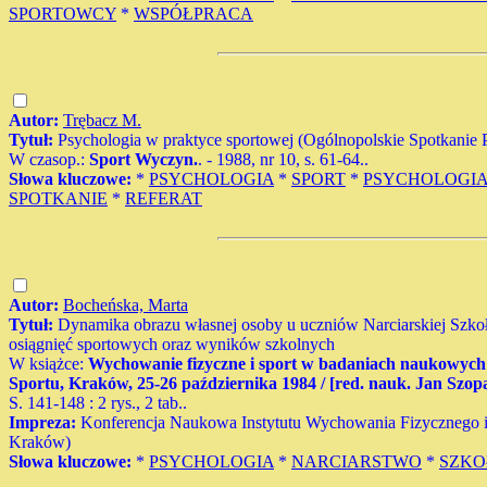
SPORTOWCY
*
WSPÓŁPRACA
Autor:
Trębacz M.
Tytuł:
Psychologia w praktyce sportowej (Ogólnopolskie Spotkanie
W czasop.:
Sport Wyczyn.
. - 1988, nr 10, s. 61-64..
Słowa kluczowe:
*
PSYCHOLOGIA
*
SPORT
*
PSYCHOLOGIA
SPOTKANIE
*
REFERAT
Autor:
Bocheńska, Marta
Tytuł:
Dynamika obrazu własnej osoby u uczniów Narciarskiej Szko
osiągnięć sportowych oraz wyników szkolnych
W książce:
Wychowanie fizyczne i sport w badaniach naukowych 
Sportu, Kraków, 25-26 października 1984 / [red. nauk. Jan Szop
S. 141-148 : 2 rys., 2 tab..
Impreza:
Konferencja Naukowa Instytutu Wychowania Fizycznego i 
Kraków)
Słowa kluczowe:
*
PSYCHOLOGIA
*
NARCIARSTWO
*
SZKO