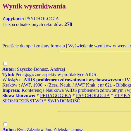
Wynik wyszukiwania
Zapytanie:
PSYCHOLOGIA
278
Liczba odnalezionych rekordów:
Przejście do opcji zmiany formatu
|
Wyświetlenie wyników w wersji 
Autor:
Szyszko-Bohusz, Andrzej
Tytuł:
Pedagogiczne aspekty w profilaktyce AIDS
W książce:
AIDS problemem zdrowotnym i wychowawczym : IV ko
Kraków : AWF, 1990. - (Zesz. Nauk. / AWF Krak. ; nr 62). - Bibliogr
Impreza:
Konferencja Naukowa 'AIDS problemem zdrowotnym i wy
Słowa kluczowe:
*
PEDAGOGIKA
*
PSYCHOLOGIA
*
ETYKA
SPOŁECZEŃSTWO
*
ŚWIADOMOŚĆ
Autor:
Ryn, Zdzisław Jan
;
Zdebski, Janusz