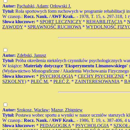
Autor:
Pąchalski, Adam
;
Orłowski J.
Tytuł:
Rola sportowych form ruchowych w programie rehabilitacji i
W czasop.:
Rocz. Nauk. / AWF Krak.
. - 1978, T. 15, s. 297-318, 1 r
Słowa kluczowe:
*
SPORT LECZNICZY
*
REHABILITACJA
*
ZAWODY
*
SPRAWNOŚĆ RUCHOWA
*
WYDOLNOŚĆ FIZY
Autor:
Zdebski, Janusz
Tytuł:
Próba określenia niektórych czynników psychologicznych wa
W książce:
Materiały dotyczące 'Eksperymentu Limanowskiego' : 
(Wydawnictwo Monograficzne / Akademia Wychowania Fizycznego im. 
Słowa kluczowe:
*
PSYCHOLOGIA
*
CECHY PSYCHICZNE
*
SZKOLNY)
*
PŁEĆ M.
*
PŁEĆ Ż.
*
ZAINTERESOWANIA
*
B
Autor:
Srokosz, Wacław
;
Mazur, Zbigniew
Tytuł:
Postawa wobec sportu a wyniki w nauce uczniów starszych kl
W czasop.:
Rocz. Nauk. / AWF Krak.
. - 1986, T. 19, s. 387-406, 4 t
Słowa kluczowe:
*
PEDAGOGIKA
*
PSYCHOLOGIA
*
SZKOŁ