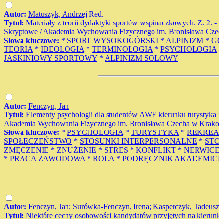
Autor:
Matuszyk, Andrzej
Red.
Tytuł:
Materiały z teorii dydaktyki sportów wspinaczkowych. Z. 2. 
Skryptowe / Akademia Wychowania Fizycznego im. Bronisława Czech
Słowa kluczowe:
*
SPORT WYSOKOGÓRSKI
*
ALPINIZM
*
G
TEORIA
*
IDEOLOGIA
*
TERMINOLOGIA
*
PSYCHOLOGIA
JASKINIOWY SPORTOWY
*
ALPINIZM SOLOWY
Autor:
Fenczyn, Jan
Tytuł:
Elementy psychologii dla studentów AWF kierunku turystyka 
Akademia Wychowania Fizycznego im. Bronisława Czecha w Krakowie
Słowa kluczowe:
*
PSYCHOLOGIA
*
TURYSTYKA
*
REKREA
SPOŁECZEŃSTWO
*
STOSUNKI INTERPERSONALNE
*
ST
ZMĘCZENIE
*
ZNUŻENIE
*
STRES
*
KONFLIKT
*
NERWIC
*
PRACA ZAWODOWA
*
ROLA
*
PODRĘCZNIK AKADEMIC
Autor:
Fenczyn, Jan
;
Surówka-Fenczyn, Irena
;
Kasperczyk, Tadeusz
Tytuł:
Niektóre cechy osobowości kandydatów przyjętych na kierunk