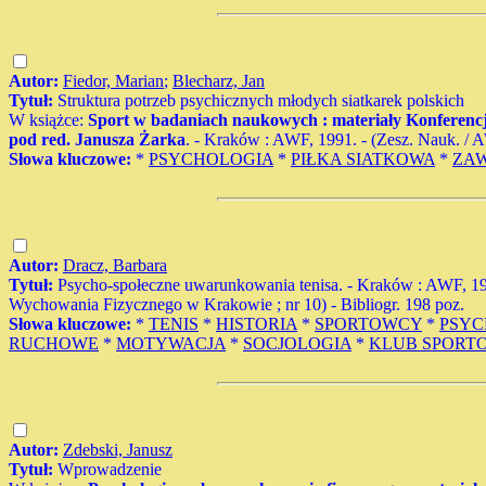
Autor:
Fiedor, Marian
;
Blecharz, Jan
Tytuł:
Struktura potrzeb psychicznych młodych siatkarek polskich
W książce:
Sport w badaniach naukowych : materiały Konferencji
pod red. Janusza Żarka
. - Kraków : AWF, 1991. - (Zesz. Nauk. / AWF
Słowa kluczowe:
*
PSYCHOLOGIA
*
PIŁKA SIATKOWA
*
ZA
Autor:
Dracz, Barbara
Tytuł:
Psycho-społeczne uwarunkowania tenisa. - Kraków : AWF, 1978
Wychowania Fizycznego w Krakowie ; nr 10) - Bibliogr. 198 poz.
Słowa kluczowe:
*
TENIS
*
HISTORIA
*
SPORTOWCY
*
PSYC
RUCHOWE
*
MOTYWACJA
*
SOCJOLOGIA
*
KLUB SPORT
Autor:
Zdebski, Janusz
Tytuł:
Wprowadzenie