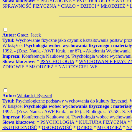
Słowa kluczowe:
*
PEDAGOGIKA
*
PSYCHOLOGIA
*
WYCHO
SPRAWNOŚĆ FIZYCZNA
*
CIAŁO
*
DZIECI
*
MŁODZIEŻ
*
Autor:
Gracz, Jacek
Tytuł:
Wychowanie fizyczne jako czynnik kształtowania postaw pr
W książce:
Psychologia wobec wychowania fizycznego : materiał
1992. - (Zesz. Nauk. / AWF Krak. ; nr 67). - Akademia Wychowania Fi
Impreza:
Konferencja Naukowa pt. 'Psychologia wobec wychowania
Słowa kluczowe:
*
PSYCHOLOGIA
*
WYCHOWANIE FIZYCZ
ZDROWIE
*
MŁODZIEŻ
*
NAUCZYCIEL WF
Autor:
Winiarski, Ryszard
Tytuł:
Psychologiczne podstawy wychowania do kultury fizycznej. 
W książce:
Psychologia wobec wychowania fizycznego : materiał
1992. - (Zesz. Nauk. / AWF Krak. ; nr 67). - Bibliogr. s. 57-58 - S. 3
Impreza:
Konferencja Naukowa pt. 'Psychologia wobec wychowania
Słowa kluczowe:
*
PSYCHOLOGIA
*
KULTURA FIZYCZNA
*
SKUTECZNOŚĆ
*
OSOBOWOŚĆ
*
DZIECI
*
MŁODZIEŻ
*
N