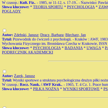
W czasop.:
Kult. Fiz.
. - 1985, nr 11-12, s. 17-19.. - Nazwisko: Pawl
Słowa kluczowe:
*
TEORIA SPORTU
*
PSYCHOLOGIA
*
ZAW
POGLĄDY
Autor:
Zdebski, Janusz
;
Dracz, Barbara
;
Blecharz, Jan
Tytuł:
Przewodnik do ćwiczeń z psychologii. - Kraków : AWF, 1983 
Wychowania Fizycznego im. Bronisława Czecha w Krakowie, ISSN 0
Słowa kluczowe:
*
PSYCHOLOGIA
*
BADANIA
*
UWAGA
*
P
PODRĘCZNIK AKADEMICKI
Autor:
Żarek, Janusz
Tytuł:
Wyniki sportowe a struktura psychologiczna drużyn piłki nożn
W czasop.:
Rocz. Nauk. / AWF Krak.
. - 1965, T. 4 Cz. 1. Prace hum
Słowa kluczowe:
*
PIŁKA NOŻNA
*
WYNIKI SPORTOWE
*
P