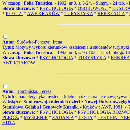
W czasop.:
Folia Turistica
. - 1992, nr 3, s. 3-24. - Summ. - 24 tab. - 
Słowa kluczowe:
*
PSYCHOLOGIA
*
OSOBOWOŚĆ
*
EKSTR
*
PŁEĆ Ż.
*
AWF KRAKÓW
*
TURYSTYKA
*
REKREACJA
*
Autor:
Surówka-Fenczyn, Irena
Tytuł:
Motywy wyboru kierunków kształcenia u studentów turystyki i
W czasop.:
Folia Turistica
. - 1992, nr 3, s. 95-103, 1 tab. bibliogr. 1
Słowa kluczowe:
*
PSYCHOLOGIA
*
TURYSTYKA
*
REKREA
AWF KRAKÓW
Autor:
Tombińska, Teresa
Tytuł:
Charakterystyka myślenia 6-letnich dzieci na tle rozwiązywan
W książce:
Stan rozwoju 6-letnich dzieci z Nowej Huty z uwzględ
Stanisława Gołąba i Genowefy Kurnik
. - Kraków : AWF, 1981. - (Z
Słowa kluczowe:
*
PSYCHOLOGIA
*
PSYCHOLOGIA ROZWO
PŁEĆ Ż.
*
MYŚLENIE
*
ZADANIA
*
TESTY
*
TEST PINTNE
HUTA