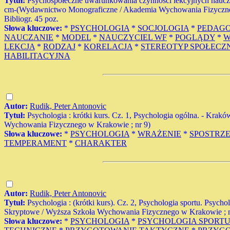
Tytuł:
Psychospołeczne uwarunkowania czynności lekcyjnych nauczyci
cm-(Wydawnictwo Monograficzne / Akademia Wychowania Fizyczneg
Bibliogr. 45 poz.
Słowa kluczowe:
*
PSYCHOLOGIA
*
SOCJOLOGIA
*
PEDAG
NAUCZANIE
*
MODEL
*
NAUCZYCIEL WF
*
POGLĄDY
*
W
LEKCJA
*
RODZAJ
*
KORELACJA
*
STEREOTYP SPOŁECZ
HABILITACYJNA
Autor:
Rudik, Peter Antonovic
Tytuł:
Psychologia : krótki kurs. Cz. 1, Psychologia ogólna. - Kr
Wychowania Fizycznego w Krakowie ; nr 9)
Słowa kluczowe:
*
PSYCHOLOGIA
*
WRAŻENIE
*
SPOSTRZ
TEMPERAMENT
*
CHARAKTER
Autor:
Rudik, Peter Antonovic
Tytuł:
Psychologia : (krótki kurs). Cz. 2, Psychologia sportu. Psy
Skryptowe / Wyższa Szkoła Wychowania Fizycznego w Krakowie ; n
Słowa kluczowe:
*
PSYCHOLOGIA
*
PSYCHOLOGIA SPORT