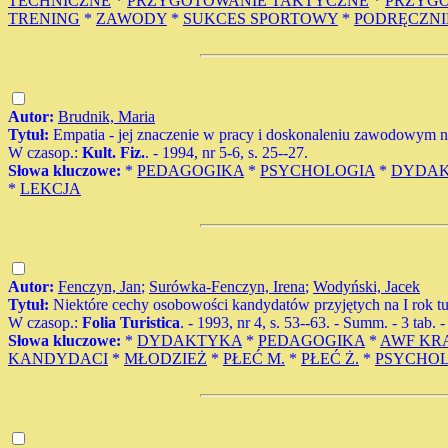
TECHNICZNE
*
PRZYGOTOWANIE TAKTYCZNE
*
PRZYGO
TRENING
*
ZAWODY
*
SUKCES SPORTOWY
*
PODRĘCZNI
Autor:
Brudnik, Maria
Tytuł:
Empatia - jej znaczenie w pracy i doskonaleniu zawodowym 
W czasop.:
Kult. Fiz.
. - 1994, nr 5-6, s. 25--27.
Słowa kluczowe:
*
PEDAGOGIKA
*
PSYCHOLOGIA
*
DYDA
*
LEKCJA
Autor:
Fenczyn, Jan
;
Surówka-Fenczyn, Irena
;
Wodyński, Jacek
Tytuł:
Niektóre cechy osobowości kandydatów przyjętych na I rok t
W czasop.:
Folia Turistica
. - 1993, nr 4, s. 53--63. - Summ. - 3 tab. -
Słowa kluczowe:
*
DYDAKTYKA
*
PEDAGOGIKA
*
AWF KR
KANDYDACI
*
MŁODZIEŻ
*
PŁEĆ M.
*
PŁEĆ Ż.
*
PSYCHO