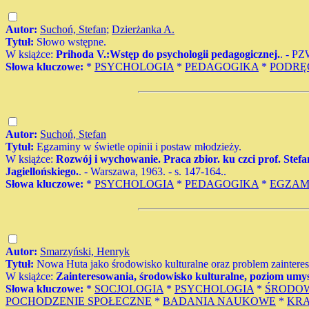
Autor:
Suchoń, Stefan
;
Dzierżanka A.
Tytuł:
Słowo wstępne.
W książce:
Prihoda V.:Wstęp do psychologii pedagogicznej.
. - PZ
Słowa kluczowe:
*
PSYCHOLOGIA
*
PEDAGOGIKA
*
PODRĘ
Autor:
Suchoń, Stefan
Tytuł:
Egzaminy w świetle opinii i postaw młodzieży.
W książce:
Rozwój i wychowanie. Praca zbior. ku czci prof. Ste
Jagiellońskiego.
. - Warszawa, 1963. - s. 147-164..
Słowa kluczowe:
*
PSYCHOLOGIA
*
PEDAGOGIKA
*
EGZAM
Autor:
Smarzyński, Henryk
Tytuł:
Nowa Huta jako środowisko kulturalne oraz problem zainteres
W książce:
Zainteresowania, środowisko kulturalne, poziom umy
Słowa kluczowe:
*
SOCJOLOGIA
*
PSYCHOLOGIA
*
ŚRODO
POCHODZENIE SPOŁECZNE
*
BADANIA NAUKOWE
*
KRA