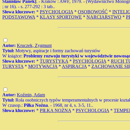
Stanisław Panek]
. - Kraków : AWF, 1979. - (Wydawnictwo Monogr
; nr 16). - s. 277-292 : 3 tab..
Słowa kluczowe:
*
PSYCHOLOGIA
*
OSOBOWOŚĆ
*
INTELI
PODSTAWOWA
*
KLASY SPORTOWE
*
NARCIARSTWO
*
P
Autor:
Kruczek, Zygmunt
Tytuł:
Motywy, aspiracje i formy zachowań turystów
W książce:
Problemy rozwoju turystyki w województwie nowosą
Słowa kluczowe:
*
TURYSTYKA
*
PSYCHOLOGIA
*
RUCH T
TURYSTA
*
MOTYWACJA
*
ASPIRACJA
*
ZACHOWANIE SI
Autor:
Koźmin, Adam
Tytuł:
Rola osobniczych typów temperamentalnych w procesie kształ
W czasop.:
Piłka Nożna
. - 1968, nr 4, s. 3-5, 11..
Słowa kluczowe:
*
PIŁKA NOŻNA
*
PSYCHOLOGIA
*
TEMPE