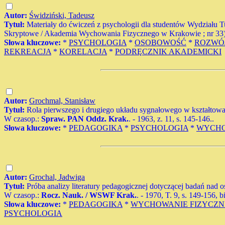
Autor:
Świdziński, Tadeusz
Tytuł:
Materiały do ćwiczeń z psychologii dla studentów Wydziału T
Skryptowe / Akademia Wychowania Fizycznego w Krakowie ; nr 33) -
Słowa kluczowe:
*
PSYCHOLOGIA
*
OSOBOWOŚĆ
*
ROZWÓ
REKREACJA
*
KORELACJA
*
PODRĘCZNIK AKADEMICKI
Autor:
Grochmal, Stanisław
Tytuł:
Rola pierwszego i drugiego układu sygnałowego w kształtow
W czasop.:
Spraw. PAN Oddz. Krak.
. - 1963, z. 11, s. 145-146..
Słowa kluczowe:
*
PEDAGOGIKA
*
PSYCHOLOGIA
*
WYCHO
Autor:
Grochal, Jadwiga
Tytuł:
Próba analizy literatury pedagogicznej dotyczącej badań na
W czasop.:
Rocz. Nauk. / WSWF Krak.
. - 1970, T. 9, s. 149-156, b
Słowa kluczowe:
*
PEDAGOGIKA
*
WYCHOWANIE FIZYCZN
PSYCHOLOGIA