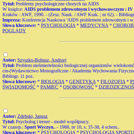
Tytuł:
Problemy psychologiczne chorych na AIDS
W książce:
AIDS problemem zdrowotnym i wychowawczym : IV ko
Kraków : AWF, 1990. - (Zesz. Nauk. / AWF Krak. ; nr 62). - Bibliogr.
Impreza:
Konferencja Naukowa 'AIDS problemem zdrowotnym i wy
Słowa kluczowe:
*
PSYCHOLOGIA
*
MEDYCYNA
*
CHOROB
POGLĄDY
Autor:
Szyszko-Bohusz, Andrzej
Tytuł:
Problem nieśmiertelności biologicznej organizmów wielokomórk
cm-(Wydawnictwo Monograficzne / Akademia Wychowania Fizycznego
Bibliogr. 11 poz.
Słowa kluczowe:
*
BIOLOGIA
*
GENETYKA
*
FILOZOFIA
*
P
ŚWIADOMOŚĆ
*
PAMIĘĆ
*
OSOBOWOŚĆ
*
DZIEDZICZNO
Autor:
Zdebski, Janusz
Tytuł:
Psycholog i trener - model współpracy.
W czasop.:
Sport Wyczyn.
. - 1988, nr 10, s. 35-38, 4 schem..
Słowa kluczowe:
*
PSYCHOLOGIA
*
PSYCHOLOGIA SPORT