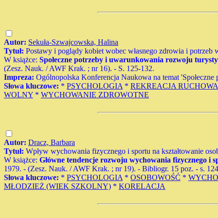
Autor:
Sekuła-Szwajcowska, Halina
Tytuł:
Postawy i poglądy kobiet wobec własnego zdrowia i potrze
W książce:
Społeczne potrzeby i uwarunkowania rozwoju turystyki 
(Zesz. Nauk. / AWF Krak. ; nr 16). - S. 125-132.
Impreza:
Ogólnopolska Konferencja Naukowa na temat 'Społeczne po
Słowa kluczowe:
*
PSYCHOLOGIA
*
REKREACJA RUCHOWA
WOLNY
*
WYCHOWANIE ZDROWOTNE
Autor:
Dracz, Barbara
Tytuł:
Wpływ wychowania fizycznego i sportu na kształtowanie osob
W książce:
Główne tendencje rozwoju wychowania fizycznego i spor
1979. - (Zesz. Nauk. / AWF Krak. ; nr 19). - Bibliogr. 15 poz. - s. 124
Słowa kluczowe:
*
PSYCHOLOGIA
*
OSOBOWOŚĆ
*
WYCHO
MŁODZIEŻ (WIEK SZKOLNY)
*
KORELACJA