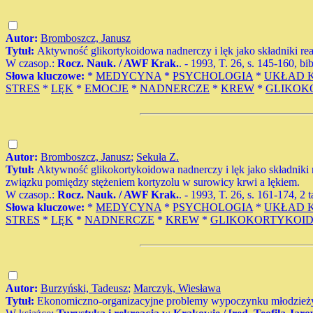
Autor:
Bromboszcz, Janusz
Tytuł:
Aktywność glikortykoidowa nadnerczy i lęk jako składniki re
W czasop.:
Rocz. Nauk. / AWF Krak.
. - 1993, T. 26, s. 145-160, bi
Słowa kluczowe:
*
MEDYCYNA
*
PSYCHOLOGIA
*
UKŁAD 
STRES
*
LĘK
*
EMOCJE
*
NADNERCZE
*
KREW
*
GLIKOK
Autor:
Bromboszcz, Janusz
;
Sekuła Z.
Tytuł:
Aktywność glikokortykoidowa nadnerczy i lęk jako składniki 
związku pomiędzy stężeniem kortyzolu w surowicy krwi a lękiem.
W czasop.:
Rocz. Nauk. / AWF Krak.
. - 1993, T. 26, s. 161-174, 2 
Słowa kluczowe:
*
MEDYCYNA
*
PSYCHOLOGIA
*
UKŁAD 
STRES
*
LĘK
*
NADNERCZE
*
KREW
*
GLIKOKORTYKOI
Autor:
Burzyński, Tadeusz
;
Marczyk, Wiesława
Tytuł:
Ekonomiczno-organizacyjne problemy wypoczynku młodzieży