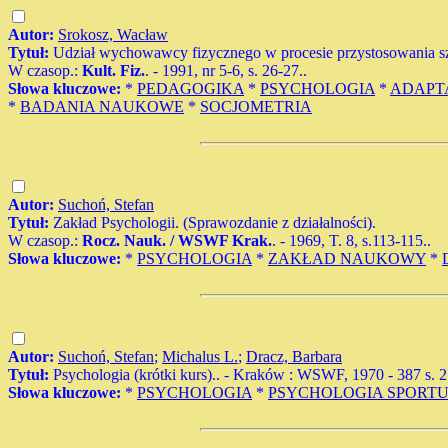
Autor:
Srokosz, Wacław
Tytuł:
Udział wychowawcy fizycznego w procesie przystosowania s
W czasop.:
Kult. Fiz.
. - 1991, nr 5-6, s. 26-27..
Słowa kluczowe:
*
PEDAGOGIKA
*
PSYCHOLOGIA
*
ADAPT
*
BADANIA NAUKOWE
*
SOCJOMETRIA
Autor:
Suchoń, Stefan
Tytuł:
Zakład Psychologii. (Sprawozdanie z działalności).
W czasop.:
Rocz. Nauk. / WSWF Krak.
. - 1969, T. 8, s.113-115..
Słowa kluczowe:
*
PSYCHOLOGIA
*
ZAKŁAD NAUKOWY
*
Autor:
Suchoń, Stefan
;
Michalus L.
;
Dracz, Barbara
Tytuł:
Psychologia (krótki kurs).. - Kraków : WSWF, 1970 - 387 s. 2 r
Słowa kluczowe:
*
PSYCHOLOGIA
*
PSYCHOLOGIA SPORT