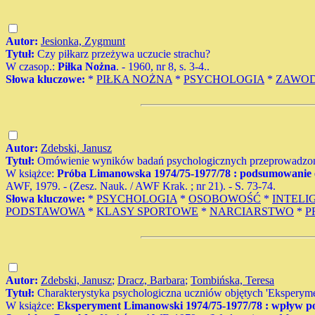
Autor:
Jesionka, Zygmunt
Tytuł:
Czy piłkarz przeżywa uczucie strachu?
W czasop.:
Piłka Nożna
. - 1960, nr 8, s. 3-4..
Słowa kluczowe:
*
PIŁKA NOŻNA
*
PSYCHOLOGIA
*
ZAWOD
Autor:
Zdebski, Janusz
Tytuł:
Omówienie wyników badań psychologicznych przeprowadzo
W książce:
Próba Limanowska 1974/75-1977/78 : podsumowanie e
AWF, 1979. - (Zesz. Nauk. / AWF Krak. ; nr 21). - S. 73-74.
Słowa kluczowe:
*
PSYCHOLOGIA
*
OSOBOWOŚĆ
*
INTELI
PODSTAWOWA
*
KLASY SPORTOWE
*
NARCIARSTWO
*
P
Autor:
Zdebski, Janusz
;
Dracz, Barbara
;
Tombińska, Teresa
Tytuł:
Charakterystyka psychologiczna uczniów objętych 'Ekspery
W książce:
Eksperyment Limanowski 1974/75-1977/78 : wpływ posz