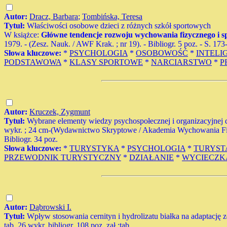
Autor:
Dracz, Barbara
;
Tombińska, Teresa
Tytuł:
Właściwości osobowe dzieci z różnych szkół sportowych
W książce:
Główne tendencje rozwoju wychowania fizycznego i spor
1979. - (Zesz. Nauk. / AWF Krak. ; nr 19). - Bibliogr. 5 poz. - S. 173
Słowa kluczowe:
*
PSYCHOLOGIA
*
OSOBOWOŚĆ
*
INTELI
PODSTAWOWA
*
KLASY SPORTOWE
*
NARCIARSTWO
*
P
Autor:
Kruczek, Zygmunt
Tytuł:
Wybrane elementy wiedzy psychospołecznej i organizacyjnej d
wykr. ; 24 cm-(Wydawnictwo Skryptowe / Akademia Wychowania Fiz
Bibliogr. 34 poz.
Słowa kluczowe:
*
TURYSTYKA
*
PSYCHOLOGIA
*
TURYST
PRZEWODNIK TURYSTYCZNY
*
DZIAŁANIE
*
WYCIECZK
Autor:
Dąbrowski I.
Tytuł:
Wpływ stosowania cernityn i hydrolizatu białka na adaptację
tab. 26 wykr. bibliogr. 108 poz. zał.:tab.