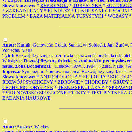
W książce:
Turystyka i rekreacja w Krakowie / [red. Teofila Jaro
Słowa kluczowe:
*
REKREACJA
*
TURYSTYKA
*
SOCJOLOG
*
ZAKŁAD PRACY
*
FUNDUSZ
*
FUNDUSZ AKCJI SOCJAL
PROBLEM
*
BAZA MATERIALNA TURYSTYKI
*
WCZASY
Autor:
Kurnik, Genowefa
;
Gołąb, Stanisław
;
Sobiecki, Jan
;
Żarów, 
Pociecha, Maria
Tytuł:
Rozwój fizyczny, stan zdrowia i sprawność myślenia 6-letnic
W książce:
Rozwój fizyczny dziecka w środowisku przemysłowym
nauk. Zofia Bocheńska]
. - Kraków : AWF, 1984. - (Zesz. Nauk. / AWF
Impreza:
Sympozjum Naukowe na temat Rozwój fizyczny dziecka 
Słowa kluczowe:
*
ANTROPOLOGIA
*
BIOLOGIA
*
SOCJOLO
ROZWÓJ PSYCHICZNY
*
ZDROWIE
*
CHOROBY
*
GRUPY 
CECHY MOTORYCZNE
*
TREND SEKULARNY
*
SPRAWNO
*
ŚRODOWISKO SPOŁECZNE
*
TESTY
*
TEST PINTNERA
BADANIA NAUKOWE
Autor:
Srokosz, Wacław