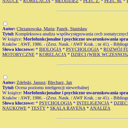
NAUCE
*
KORELACJA
*
MŁODZIEŻ
*
PŁEĆ Ż.
*
PŁEĆ M.
*
Autor:
Chrzanowska, Maria
;
Panek, Stanisław
Tytuł:
Kompleksowa analiza współwystępowania cech somatycznych
W książce:
Morfofunkcjonalne i psychiczne uwarunkowania sprawn
Kraków : AWF, 1986. - (Zesz. Nauk. / AWF Krak. ; nr 41). - Bibliogr. 
Słowa kluczowe:
*
BIOLOGIA
*
PSYCHOLOGIA
*
ROZWÓJ F
MOTORYCZNE
*
KORELACJA
*
DZIECI (WIEK WCZESNO
Autor:
Zdebski, Janusz
;
Blecharz, Jan
Tytuł:
Ocena poziomu inteligencji niewerbalnej
W książce:
Morfofunkcjonalne i psychiczne uwarunkowania sprawn
Kraków : AWF, 1986. - (Zesz. Nauk. / AWF Krak. ; nr 41). - Bibliogr. 
Słowa kluczowe:
*
PSYCHOLOGIA
*
INTELIGENCJA
*
DZIEC
NAUKOWE
*
TESTY
*
SKALA RAVENA
*
ANALIZA