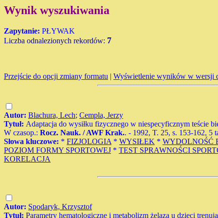
Wynik wyszukiwania
Zapytanie:
PŁYWAK
7
Liczba odnalezionych rekordów:
Przejście do opcji zmiany formatu
|
Wyświetlenie wyników w wersji 
Autor:
Blachura, Lech
;
Cempla, Jerzy
Tytuł:
Adaptacja do wysiłku fizycznego w niespecyficznym teście b
W czasop.:
Rocz. Nauk. / AWF Krak.
. - 1992, T. 25, s. 153-162, 5 
Słowa kluczowe:
*
FIZJOLOGIA
*
WYSIŁEK
*
WYDOLNOŚĆ 
POZIOM FORMY SPORTOWEJ
*
TEST SPRAWNOŚCI SPOR
KORELACJA
Autor:
Spodaryk, Krzysztof
Tytuł:
Parametry hematologiczne i metabolizm żelaza u dzieci trenuj