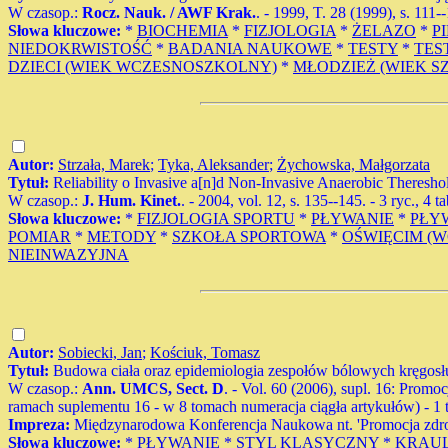
W czasop.:
Rocz. Nauk. / AWF Krak.
. - 1999, T. 28 (1999), s. 111-
Słowa kluczowe:
*
BIOCHEMIA
*
FIZJOLOGIA
*
ŻELAZO
*
P
NIEDOKRWISTOŚĆ
*
BADANIA NAUKOWE
*
TESTY
*
TES
DZIECI (WIEK WCZESNOSZKOLNY)
*
MŁODZIEŻ (WIEK S
Autor:
Strzała, Marek
;
Tyka, Aleksander
;
Żychowska, Małgorzata
Tytuł:
Reliability o Invasive a[n]d Non-Invasive Anaerobic Theresh
W czasop.:
J. Hum. Kinet.
. - 2004, vol. 12, s. 135--145. - 3 ryc., 4 t
Słowa kluczowe:
*
FIZJOLOGIA SPORTU
*
PŁYWANIE
*
PŁY
POMIAR
*
METODY
*
SZKOŁA SPORTOWA
*
OŚWIĘCIM (W
NIEINWAZYJNA
Autor:
Sobiecki, Jan
;
Kościuk, Tomasz
Tytuł:
Budowa ciała oraz epidemiologia zespołów bólowych kręgosł
W czasop.:
Ann. UMCS, Sect. D
. - Vol. 60 (2006), supl. 16: Promoc
ramach suplementu 16 - w 8 tomach numeracja ciągła artykułów) - 1 tab
Impreza:
Międzynarodowa Konferencja Naukowa nt. 'Promocja zdrowi
Słowa kluczowe:
*
PŁYWANIE
*
STYL KLASYCZNY
*
KRAU