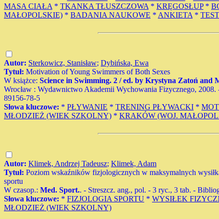
MASA CIAŁA
*
TKANKA TŁUSZCZOWA
*
KRĘGOSŁUP
*
B
MAŁOPOLSKIE)
*
BADANIA NAUKOWE
*
ANKIETA
*
TES
Autor:
Sterkowicz, Stanisław
;
Dybińska, Ewa
Tytuł:
Motivation of Young Swimmers of Both Sexes
W książce:
Science in Swimming. 2 / ed. by Krystyna Zatoń an
Wrocław : Wydawnictwo Akademii Wychowania Fizycznego, 2008. - Bibli
89156-78-5
Słowa kluczowe:
*
PŁYWANIE
*
TRENING PŁYWACKI
*
MOT
MŁODZIEŻ (WIEK SZKOLNY)
*
KRAKÓW (WOJ. MAŁOPOL
Autor:
Klimek, Andrzej Tadeusz
;
Klimek, Adam
Tytuł:
Poziom wskaźników fizjologicznych w maksymalnych wysiłka
sportu
W czasop.:
Med. Sport.
. - Streszcz. ang., pol. - 3 ryc., 3 tab. - Biblio
Słowa kluczowe:
*
FIZJOLOGIA SPORTU
*
WYSIŁEK FIZYC
MŁODZIEŻ (WIEK SZKOLNY)