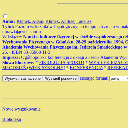
Autor:
Klimek, Adam
;
Klimek, Andrzej Tadeusz
Tytuł:
Poziom wskaźników fizjologicznych i tempo ich zmian w ma
uprawiających sportu
W książce:
Nauki o kulturze fizycznej w służbie współczesnego cz
Wychowania Fizycznego w Gdańsku, 28-29 października 1994, Gda
Akademia Wychowania Fizycznego im. Jędrzeja Śniadeckiego w
25. - ISBN 83-85968-11-3
Impreza:
Ogólnopolska konferencja z okazji 25-lecia Akademii Wy
Słowa kluczowe:
*
FIZJOLOGIA SPORTU
*
WYSIŁEK FIZYC
MŁODZIEŻ (WIEK SZKOLNY)
*
KONFERENCJA
*
REFERAT
stosując format:
Nowe wyszukiwanie
Biblioteka