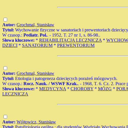
Autor:
Grochmal, Stanisław
Tytuł:
Wychowanie fizyczne w sanatoriach i prewentoriach dziecięcy
W czasop.:
Pediatr. Pol.
. - 1952, T. 27 nr 1, s. 86-98..
Słowa kluczowe:
*
REHABILITACJA LECZNICZA
*
WYCHOWA
DZIECI
*
SANATORIUM
*
PREWENTORIUM
Autor:
Grochmal, Stanisław
Tytuł:
Etiologia i patogeneza dziecięcych porażeń mózgowych.
W czasop.:
Rocz. Nauk. / WSWF Krak.
. - 1968, T. 6. Cz. 2. Prace 
Słowa kluczowe:
*
MEDYCYNA
*
CHOROBY
*
MÓZG
*
PORA
LECZNICZA
Autor:
Wójtowicz, Stanisław
Tytuł:
Patofizjologia ogólna : dla studentów Wydziału Wychowania F