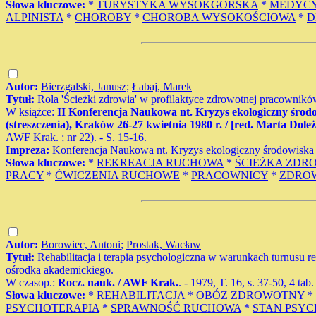
Słowa kluczowe:
*
TURYSTYKA WYSOKGÓRSKA
*
MEDYCY
ALPINISTA
*
CHOROBY
*
CHOROBA WYSOKOŚCIOWA
*
D
Autor:
Bierzgalski, Janusz
;
Łabaj, Marek
Tytuł:
Rola 'Ścieżki zdrowia' w profilaktyce zdrowotnej pracowni
W książce:
II Konferencja Naukowa nt. Kryzys ekologiczny środo
(streszczenia), Kraków 26-27 kwietnia 1980 r. / [red. Marta Doleż
AWF Krak. ; nr 22). - S. 15-16.
Impreza:
Konferencja Naukowa nt. Kryzys ekologiczny środowiska z
Słowa kluczowe:
*
REKREACJA RUCHOWA
*
ŚCIEŻKA ZDR
PRACY
*
ĆWICZENIA RUCHOWE
*
PRACOWNICY
*
ZDRO
Autor:
Borowiec, Antoni
;
Prostak, Wacław
Tytuł:
Rehabilitacja i terapia psychologiczna w warunkach turnusu r
ośrodka akademickiego.
W czasop.:
Rocz. nauk. / AWF Krak.
. - 1979, T. 16, s. 37-50, 4 tab
Słowa kluczowe:
*
REHABILITACJA
*
OBÓZ ZDROWOTNY
*
PSYCHOTERAPIA
*
SPRAWNOŚĆ RUCHOWA
*
STAN PSYC