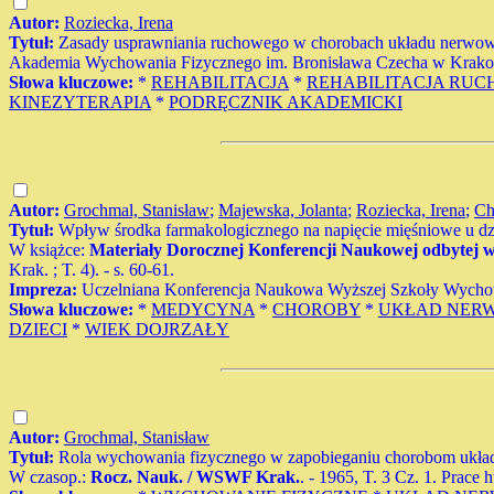
Autor:
Roziecka, Irena
Tytuł:
Zasady usprawniania ruchowego w chorobach układu nerwowe
Akademia Wychowania Fizycznego im. Bronisława Czecha w Krakowie
Słowa kluczowe:
*
REHABILITACJA
*
REHABILITACJA RU
KINEZYTERAPIA
*
PODRĘCZNIK AKADEMICKI
Autor:
Grochmal, Stanisław
;
Majewska, Jolanta
;
Roziecka, Irena
;
Ch
Tytuł:
Wpływ środka farmakologicznego na napięcie mięśniowe u dzi
W książce:
Materiały Dorocznej Konferencji Naukowej odbytej w 
Krak. ; T. 4). - s. 60-61.
Impreza:
Uczelniana Konferencja Naukowa Wyższej Szkoły Wycho
Słowa kluczowe:
*
MEDYCYNA
*
CHOROBY
*
UKŁAD NER
DZIECI
*
WIEK DOJRZAŁY
Autor:
Grochmal, Stanisław
Tytuł:
Rola wychowania fizycznego w zapobieganiu chorobom układu
W czasop.:
Rocz. Nauk. / WSWF Krak.
. - 1965, T. 3 Cz. 1. Prace 