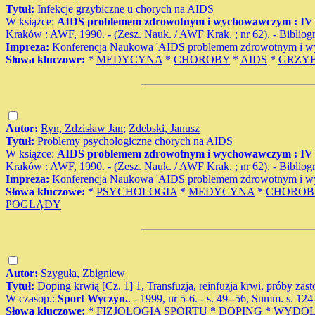
Tytuł:
Infekcje grzybiczne u chorych na AIDS
W książce:
AIDS problemem zdrowotnym i wychowawczym : IV ko
Kraków : AWF, 1990. - (Zesz. Nauk. / AWF Krak. ; nr 62). - Bibliogr
Impreza:
Konferencja Naukowa 'AIDS problemem zdrowotnym i wy
Słowa kluczowe:
*
MEDYCYNA
*
CHOROBY
*
AIDS
*
GRZYB
Autor:
Ryn, Zdzisław Jan
;
Zdebski, Janusz
Tytuł:
Problemy psychologiczne chorych na AIDS
W książce:
AIDS problemem zdrowotnym i wychowawczym : IV ko
Kraków : AWF, 1990. - (Zesz. Nauk. / AWF Krak. ; nr 62). - Bibliogr.
Impreza:
Konferencja Naukowa 'AIDS problemem zdrowotnym i wy
Słowa kluczowe:
*
PSYCHOLOGIA
*
MEDYCYNA
*
CHOROB
POGLĄDY
Autor:
Szyguła, Zbigniew
Tytuł:
Doping krwią [Cz. 1] 1, Transfuzja, reinfuzja krwi, próby zast
W czasop.:
Sport Wyczyn.
. - 1999, nr 5-6. - s. 49--56, Summ. s. 124-
Słowa kluczowe:
*
FIZJOLOGIA SPORTU
*
DOPING
*
WYDOL