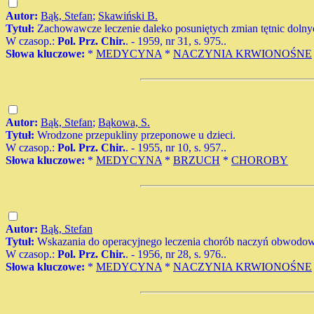
Autor:
Bąk, Stefan
;
Skawiński B.
Tytuł:
Zachowawcze leczenie daleko posuniętych zmian tętnic doln
W czasop.:
Pol. Prz. Chir.
. - 1959, nr 31, s. 975..
Słowa kluczowe:
*
MEDYCYNA
*
NACZYNIA KRWIONOŚNE
Autor:
Bąk, Stefan
;
Bąkowa, S.
Tytuł:
Wrodzone przepukliny przeponowe u dzieci.
W czasop.:
Pol. Prz. Chir.
. - 1955, nr 10, s. 957..
Słowa kluczowe:
*
MEDYCYNA
*
BRZUCH
*
CHOROBY
Autor:
Bąk, Stefan
Tytuł:
Wskazania do operacyjnego leczenia chorób naczyń obwodo
W czasop.:
Pol. Prz. Chir.
. - 1956, nr 28, s. 976..
Słowa kluczowe:
*
MEDYCYNA
*
NACZYNIA KRWIONOŚNE