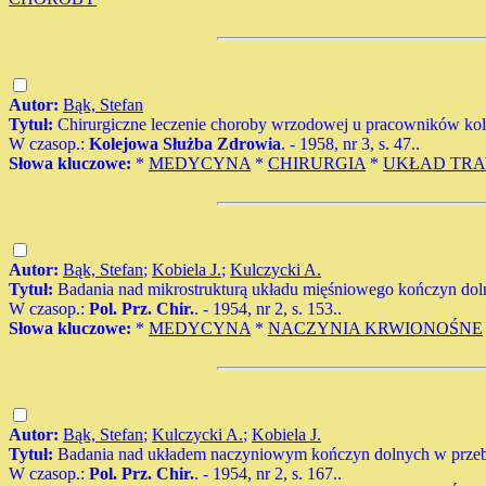
Autor:
Bąk, Stefan
Tytuł:
Chirurgiczne leczenie choroby wrzodowej u pracowników ko
W czasop.:
Kolejowa Służba Zdrowia
. - 1958, nr 3, s. 47..
Słowa kluczowe:
*
MEDYCYNA
*
CHIRURGIA
*
UKŁAD TR
Autor:
Bąk, Stefan
;
Kobiela J.
;
Kulczycki A.
Tytuł:
Badania nad mikrostrukturą układu mięśniowego kończyn do
W czasop.:
Pol. Prz. Chir.
. - 1954, nr 2, s. 153..
Słowa kluczowe:
*
MEDYCYNA
*
NACZYNIA KRWIONOŚNE
Autor:
Bąk, Stefan
;
Kulczycki A.
;
Kobiela J.
Tytuł:
Badania nad układem naczyniowym kończyn dolnych w przebi
W czasop.:
Pol. Prz. Chir.
. - 1954, nr 2, s. 167..