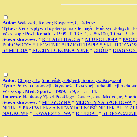
Autor:
Walaszek, Robert
;
Kasperczyk, Tadeusz
Tytuł:
Ocena wpływu fizjoterapii na siłę mięśni kończyn dolnych i
W czasop.:
Post. Rehab.
. - 1999, T. 13 z. 1, s. 89-100, 10 ryc. 3 tab.
Słowa kluczowe:
*
REHABILITACJA
*
NEUROLOGIA
*
PACJE
POŁOWICZY
*
LECZENIE
*
FIZJOTERAPIA
*
SKUTECZNOŚ
SYMETRIA
*
RUCHY LOKOMOCYJNE
*
CHÓD
*
DIAGNOS
Autor:
Chojak, K.
;
Smoleński, Olgierd
;
Spodaryk, Krzysztof
Tytuł:
Potrzeba promocji aktywności fizycznej i rehabilitacji rucho
W czasop.:
Med. Sport.
. - 1999, nr 9, s. 13---14.
Impreza:
Naukowy Zjazd Polskiego Towarzystwa Medycyny Sportow
Słowa kluczowe:
*
MEDYCYNA
*
MEDYCYNA SPORTOWA
*
NERKI
*
PRZEWLEKŁA NIEWYDOLNOŚĆ NEREK
*
LECZE
NAUKOWE
*
TOWARZYSTWA
*
REFERAT
*
STRESZCZENI