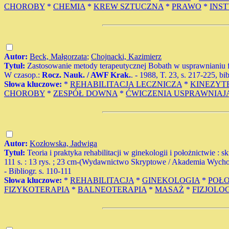
CHOROBY
*
CHEMIA
*
KREW SZTUCZNA
*
PRAWO
*
INST
Autor:
Beck, Małgorzata
;
Chojnacki, Kazimierz
Tytuł:
Zastosowanie metody terapeutycznej Bobath w usprawnianiu 
W czasop.:
Rocz. Nauk. / AWF Krak.
. - 1988, T. 23, s. 217-225, bib
Słowa kluczowe:
*
REHABILITACJA LECZNICZA
*
KINEZYT
CHOROBY
*
ZESPÓŁ DOWNA
*
ĆWICZENIA USPRAWNIAJ
Autor:
Kozłowska, Jadwiga
Tytuł:
Teoria i praktyka rehabilitacji w ginekologii i położnictwie 
111 s. : 13 rys. ; 23 cm-(Wydawnictwo Skryptowe / Akademia Wych
- Bibliogr. s. 110-111
Słowa kluczowe:
*
REHABILITACJA
*
GINEKOLOGIA
*
POŁ
FIZYKOTERAPIA
*
BALNEOTERAPIA
*
MASAŻ
*
FIZJOLO