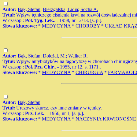
Autor:
Bąk, Stefan
;
Bierzgalska, Lidia
;
Socha A.
Tytuł:
Wpływ tętniczego ciśnienia krwi na rozwój doświadczalnej mi
W czasop.:
Pol. Tyg. Lek.
. - 1958, nr 12/13, [s. p.].
Słowa kluczowe:
*
MEDYCYNA
*
CHOROBY
*
UKŁAD KRĄŻ
Autor:
Bąk, Stefan
;
Doleżal, M.
;
Walker R.
Tytuł:
Wpływ antybiotyków na fagocytozę w chorobach chirurgiczn
W czasop.:
Pol. Prz. Chir.
. - 1955, nr 12, s. 1171..
Słowa kluczowe:
*
MEDYCYNA
*
CHIRURGIA
*
FARMAKOL
Autor:
Bąk, Stefan
Tytuł:
Urazowy skurcz, czy inne zmiany w tętnicy.
W czasop.:
Prz. Lek.
. - 1956, nr 1, [s. p.].
Słowa kluczowe:
*
MEDYCYNA
*
NACZYNIA KRWIONOŚNE