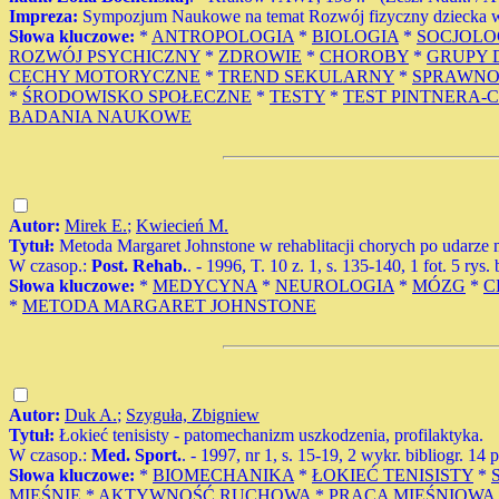
Impreza:
Sympozjum Naukowe na temat Rozwój fizyczny dziecka 
Słowa kluczowe:
*
ANTROPOLOGIA
*
BIOLOGIA
*
SOCJOLO
ROZWÓJ PSYCHICZNY
*
ZDROWIE
*
CHOROBY
*
GRUPY 
CECHY MOTORYCZNE
*
TREND SEKULARNY
*
SPRAWNO
*
ŚRODOWISKO SPOŁECZNE
*
TESTY
*
TEST PINTNERA
BADANIA NAUKOWE
Autor:
Mirek E.
;
Kwiecień M.
Tytuł:
Metoda Margaret Johnstone w rehablitacji chorych po udarze
W czasop.:
Post. Rehab.
. - 1996, T. 10 z. 1, s. 135-140, 1 fot. 5 rys.
Słowa kluczowe:
*
MEDYCYNA
*
NEUROLOGIA
*
MÓZG
*
C
*
METODA MARGARET JOHNSTONE
Autor:
Duk A.
;
Szyguła, Zbigniew
Tytuł:
Łokieć tenisisty - patomechanizm uszkodzenia, profilaktyka.
W czasop.:
Med. Sport.
. - 1997, nr 1, s. 15-19, 2 wykr. bibliogr. 14 
Słowa kluczowe:
*
BIOMECHANIKA
*
ŁOKIEĆ TENISISTY
*
MIĘŚNIE
*
AKTYWNOŚĆ RUCHOWA
*
PRACA MIĘŚNIOWA