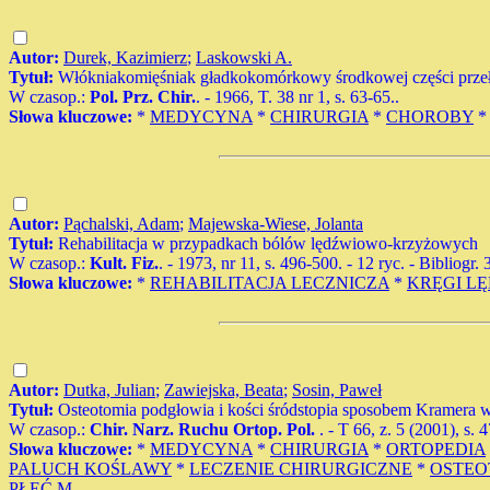
Autor:
Durek, Kazimierz
;
Laskowski A.
Tytuł:
Włókniakomięśniak gładkokomórkowy środkowej części prze
W czasop.:
Pol. Prz. Chir.
. - 1966, T. 38 nr 1, s. 63-65..
Słowa kluczowe:
*
MEDYCYNA
*
CHIRURGIA
*
CHOROBY
Autor:
Pąchalski, Adam
;
Majewska-Wiese, Jolanta
Tytuł:
Rehabilitacja w przypadkach bólów lędźwiowo-krzyżowych
W czasop.:
Kult. Fiz.
. - 1973, nr 11, s. 496-500. - 12 ryc. - Bibliogr. 
Słowa kluczowe:
*
REHABILITACJA LECZNICZA
*
KRĘGI L
Autor:
Dutka, Julian
;
Zawiejska, Beata
;
Sosin, Paweł
Tytuł:
Osteotomia podgłowia i kości śródstopia sposobem Kramera 
W czasop.:
Chir. Narz. Ruchu Ortop. Pol.
. - T 66, z. 5 (2001), s. 
Słowa kluczowe:
*
MEDYCYNA
*
CHIRURGIA
*
ORTOPEDIA
PALUCH KOŚLAWY
*
LECZENIE CHIRURGICZNE
*
OSTEO
PŁEĆ M.