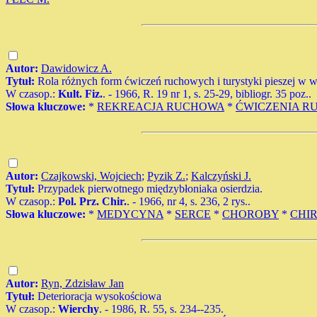
Autor:
Dawidowicz A.
Tytuł:
Rola różnych form ćwiczeń ruchowych i turystyki pieszej w wal
W czasop.:
Kult. Fiz.
. - 1966, R. 19 nr 1, s. 25-29, bibliogr. 35 poz..
Słowa kluczowe:
*
REKREACJA RUCHOWA
*
ĆWICZENIA R
Autor:
Czajkowski, Wojciech
;
Pyzik Z.
;
Kalczyński J.
Tytuł:
Przypadek pierwotnego międzybłoniaka osierdzia.
W czasop.:
Pol. Prz. Chir.
. - 1966, nr 4, s. 236, 2 rys..
Słowa kluczowe:
*
MEDYCYNA
*
SERCE
*
CHOROBY
*
CHI
Autor:
Ryn, Zdzisław Jan
Tytuł:
Deterioracja wysokościowa
W czasop.:
Wierchy
. - 1986, R. 55, s. 234--235.