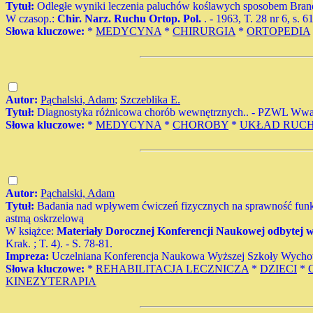
Tytuł:
Odległe wyniki leczenia paluchów koślawych sposobem Brand
W czasop.:
Chir. Narz. Ruchu Ortop. Pol.
. - 1963, T. 28 nr 6, s. 
Słowa kluczowe:
*
MEDYCYNA
*
CHIRURGIA
*
ORTOPEDIA
Autor:
Pąchalski, Adam
;
Szczeblika E.
Tytuł:
Diagnostyka różnicowa chorób wewnętrznych.. - PZWL Wwa, 1
Słowa kluczowe:
*
MEDYCYNA
*
CHOROBY
*
UKŁAD RUC
Autor:
Pąchalski, Adam
Tytuł:
Badania nad wpływem ćwiczeń fizycznych na sprawność funkcjo
astmą oskrzelową
W książce:
Materiały Dorocznej Konferencji Naukowej odbytej w 
Krak. ; T. 4). - S. 78-81.
Impreza:
Uczelniana Konferencja Naukowa Wyższej Szkoły Wycho
Słowa kluczowe:
*
REHABILITACJA LECZNICZA
*
DZIECI
*
KINEZYTERAPIA