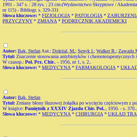
1991 - 347 s. : 28 rys. ; 23 cm-(Wydawnictwo Skryptowe / Akadem
nr 115) - Bibliogr. s. 329-331
Słowa kluczowe:
*
FIZJOLOGIA
*
PATOLOGIA
*
ZABURZENI
PRZYCZYNY
*
ZMIANA
*
PODRĘCZNIK AKADEMICKI
Autor:
Bąk, Stefan
Aut.;
Doleżal, M.
;
Senyk I.
;
Walker R.
;
Zawada 
Tytuł:
Znaczenie stosowania antybiotyków i chemoterapeutycznych ś
W czasop.:
Pol. Prz. Chir.
. - 1956, nr 1, s. 2..
Słowa kluczowe:
*
MEDYCYNA
*
FARMAKOLOGIA
*
UKŁAD
Autor:
Bąk, Stefan
Tytuł:
Zmiany błony śluzowej żołądka po wycięciu częściowym z 
W książce:
Pamiętnik z XXXIV Zjazdu Chir. Pol.
., 1950. - s. 370..
Słowa kluczowe:
*
MEDYCYNA
*
CHIRURGIA
*
UKŁAD TR