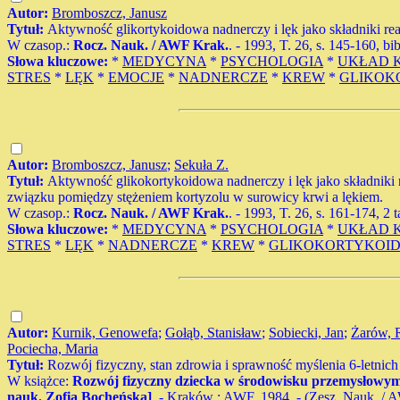
Autor:
Bromboszcz, Janusz
Tytuł:
Aktywność glikortykoidowa nadnerczy i lęk jako składniki re
W czasop.:
Rocz. Nauk. / AWF Krak.
. - 1993, T. 26, s. 145-160, bi
Słowa kluczowe:
*
MEDYCYNA
*
PSYCHOLOGIA
*
UKŁAD 
STRES
*
LĘK
*
EMOCJE
*
NADNERCZE
*
KREW
*
GLIKOK
Autor:
Bromboszcz, Janusz
;
Sekuła Z.
Tytuł:
Aktywność glikokortykoidowa nadnerczy i lęk jako składniki 
związku pomiędzy stężeniem kortyzolu w surowicy krwi a lękiem.
W czasop.:
Rocz. Nauk. / AWF Krak.
. - 1993, T. 26, s. 161-174, 2 
Słowa kluczowe:
*
MEDYCYNA
*
PSYCHOLOGIA
*
UKŁAD 
STRES
*
LĘK
*
NADNERCZE
*
KREW
*
GLIKOKORTYKOI
Autor:
Kurnik, Genowefa
;
Gołąb, Stanisław
;
Sobiecki, Jan
;
Żarów, 
Pociecha, Maria
Tytuł:
Rozwój fizyczny, stan zdrowia i sprawność myślenia 6-letnic
W książce:
Rozwój fizyczny dziecka w środowisku przemysłowym
nauk. Zofia Bocheńska]
. - Kraków : AWF, 1984. - (Zesz. Nauk. / AWF