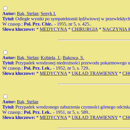
Autor:
Bąk, Stefan
;
Senyk I.
Tytuł:
Odległe wyniki po sympatektomii lędźwiowej w przewlekłych 
W czasop.:
Pol. Prz. Chir.
. - 1955, nr 5, s. 425..
Słowa kluczowe:
*
MEDYCYNA
*
CHIRURGIA
*
NACZYNIA 
Autor:
Bąk, Stefan
;
Kobiela, J.
;
Bąkowa, S.
Tytuł:
Przypadek wrodzonej niedrożności przewodu pokarmowego u
W czasop.:
Pol. Prz. Lek.
. - 1952, nr 5, s. 729..
Słowa kluczowe:
*
MEDYCYNA
*
UKŁAD TRAWIENNY
*
CH
Autor:
Bąk, Stefan
Tytuł:
Przypadek wrodzonego zaburzenia czynności górnego odcin
W czasop.:
Pol. Prz. Lek.
. - 1951, nr 5, s. 589..
Słowa kluczowe:
*
MEDYCYNA
*
UKŁAD TRAWIENNY
*
CH