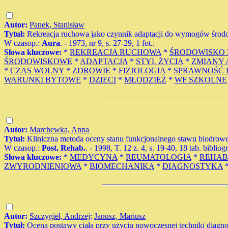
Autor:
Panek, Stanisław
Tytuł:
Rekreacja ruchowa jako czynnik adaptacji do wymogów środ
W czasop.:
Aura
. - 1973, nr 9, s. 27-29, 1 fot..
Słowa kluczowe:
*
REKREACJA RUCHOWA
*
ŚRODOWISKO 
ŚRODOWISKOWE
*
ADAPTACJA
*
STYL ŻYCIA
*
ZMIANY 
*
CZAS WOLNY
*
ZDROWIE
*
FIZJOLOGIA
*
SPRAWNOŚĆ
WARUNKI BYTOWE
*
DZIECI
*
MŁODZIEŻ
*
WF SZKOLNE
Autor:
Marchewka, Anna
Tytuł:
Kliniczna metoda oceny stanu funkcjonalnego stawu biodroweg
W czasop.:
Post. Rehab.
. - 1998, T. 12 z. 4, s. 19-40, 18 tab. bibliog
Słowa kluczowe:
*
MEDYCYNA
*
REUMATOLOGIA
*
REHAB
ZWYRODNIENIOWA
*
BIOMECHANIKA
*
DIAGNOSTYKA
Autor:
Szczygieł, Andrzej
;
Janusz, Mariusz
Tytuł:
Ocena postawy ciała przy użyciu nowoczesnej techniki diagn