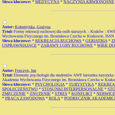
Słowa kluczowe:
*
MEDYCYNA
*
NACZYNIA KRWIONOŚNE
Autor:
Kołomyjska, Grażyna
Tytuł:
Formy rekreacji ruchowej dla osób starszych. - Kraków : AWF
Wychowania Fizycznego im. Bronisława Czecha w Krakowie, ISSN 023
Słowa kluczowe:
*
REKREACJA RUCHOWA
*
GERIATRIA
*
Z
USPRAWNIAJĄCE
*
ZABAWY I GRY RUCHOWE
*
WIEK DO
Autor:
Fenczyn, Jan
Tytuł:
Elementy psychologii dla studentów AWF kierunku turystyka 
Akademia Wychowania Fizycznego im. Bronisława Czecha w Krakowie
Słowa kluczowe:
*
PSYCHOLOGIA
*
TURYSTYKA
*
REKREA
SPOŁECZEŃSTWO
*
STOSUNKI INTERPERSONALNE
*
ST
ZMĘCZENIE
*
ZNUŻENIE
*
STRES
*
KONFLIKT
*
NERWIC
*
PRACA ZAWODOWA
*
ROLA
*
PODRĘCZNIK AKADEMIC