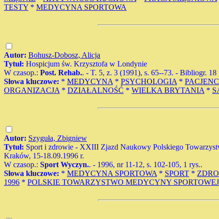
TESTY
*
MEDYCYNA SPORTOWA
Autor:
Bohusz-Dobosz, Alicja
Tytuł:
Hospicjum św. Krzysztofa w Londynie
W czasop.:
Post. Rehab.
. - T. 5, z. 3 (1991), s. 65--73. - Bibliogr. 18
Słowa kluczowe:
*
MEDYCYNA
*
PSYCHOLOGIA
*
PACJENC
ORGANIZACJA
*
DZIAŁALNOŚĆ
*
WIELKA BRYTANIA
*
S
Autor:
Szyguła, Zbigniew
Tytuł:
Sport i zdrowie - XXIII Zjazd Naukowy Polskiego Towarzys
Kraków, 15-18.09.1996 r.
W czasop.:
Sport Wyczyn.
. - 1996, nr 11-12, s. 102-105, 1 rys..
Słowa kluczowe:
*
MEDYCYNA SPORTOWA
*
SPORT
*
ZDRO
1996
*
POLSKIE TOWARZYSTWO MEDYCYNY SPORTOWEJ