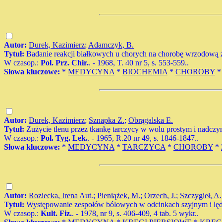
Autor:
Durek, Kazimierz
;
Adamczyk, B.
Tytuł:
Badanie reakcji białkowych u chorych na chorobę wrzodową 
W czasop.:
Pol. Prz. Chir.
. - 1968, T. 40 nr 5, s. 553-559..
Słowa kluczowe:
*
MEDYCYNA
*
BIOCHEMIA
*
CHOROBY
Autor:
Durek, Kazimierz
;
Sznapka Z.
;
Obrągalska E.
Tytuł:
Zużycie tlenu przez tkankę tarczycy w wolu prostym i nadcz
W czasop.:
Pol. Tyg. Lek.
. - 1965, R.20 nr 49, s. 1846-1847..
Słowa kluczowe:
*
MEDYCYNA
*
TARCZYCA
*
CHOROBY
*
Autor:
Roziecka, Irena
Aut.;
Pieniążek, M.
;
Orzech, J.
;
Szczygieł, A.
Tytuł:
Występowanie zespołów bólowych w odcinkach szyjnym i l
W czasop.:
Kult. Fiz.
. - 1978, nr 9, s. 406-409, 4 tab. 5 wykr..