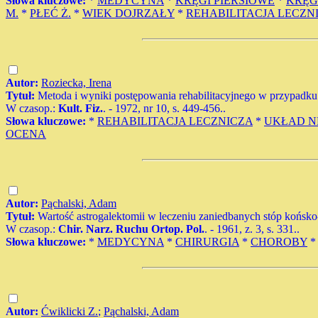
Słowa kluczowe:
*
MEDYCYNA
*
KRĘGI PIERSIOWE
*
KRĘG
M.
*
PŁEĆ Ż.
*
WIEK DOJRZAŁY
*
REHABILITACJA LECZN
Autor:
Roziecka, Irena
Tytuł:
Metoda i wyniki postępowania rehabilitacyjnego w przypadku
W czasop.:
Kult. Fiz.
. - 1972, nr 10, s. 449-456..
Słowa kluczowe:
*
REHABILITACJA LECZNICZA
*
UKŁAD 
OCENA
Autor:
Pąchalski, Adam
Tytuł:
Wartość astrogalektomii w leczeniu zaniedbanych stóp końsk
W czasop.:
Chir. Narz. Ruchu Ortop. Pol.
. - 1961, z. 3, s. 331..
Słowa kluczowe:
*
MEDYCYNA
*
CHIRURGIA
*
CHOROBY
Autor:
Ćwiklicki Z.
;
Pąchalski, Adam