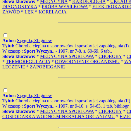
Słowa kluczowe:
*
MEDYCYNA
*
KARDIOLOGIA
*
UKŁAD 
DIAGNOSTYKA
*
PRÓBA WYSIŁKOWA
*
ELEKTROKARDI
ZAWÓD
*
LĘK
*
KORELACJA
Autor:
Szyguła, Zbigniew
Tytuł:
Choroba cieplna u sportowców i sposoby jej zapobiegania (I).
W czasop.:
Sport Wyczyn.
. - 1997, nr 7-8, s. 60-69, 6 tab..
Słowa kluczowe:
*
MEDYCYNA SPORTOWA
*
CHOROBY
*
C
*
TERMOREGULACJA
*
ODWODNIENIE ORGANIZMU
*
WY
LECZENIE
*
ZAPOBIEGANIE
Autor:
Szyguła, Zbigniew
Tytuł:
Choroba cieplna u sportowców i sposoby jej zapobiegania (II)
W czasop.:
Sport Wyczyn.
. - 1997, nr 9-10, s. 54-63, 1 tab. bibliogr.
Słowa kluczowe:
*
MEDYCYNA SPORTOWA
*
CHOROBY
*
C
GOSPODARKA WODNO-MINERALNA ORGANIZMU
*
FIZJ