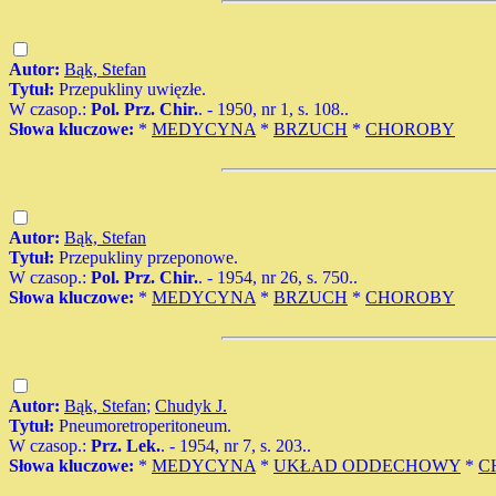
Autor:
Bąk, Stefan
Tytuł:
Przepukliny uwięzłe.
W czasop.:
Pol. Prz. Chir.
. - 1950, nr 1, s. 108..
Słowa kluczowe:
*
MEDYCYNA
*
BRZUCH
*
CHOROBY
Autor:
Bąk, Stefan
Tytuł:
Przepukliny przeponowe.
W czasop.:
Pol. Prz. Chir.
. - 1954, nr 26, s. 750..
Słowa kluczowe:
*
MEDYCYNA
*
BRZUCH
*
CHOROBY
Autor:
Bąk, Stefan
;
Chudyk J.
Tytuł:
Pneumoretroperitoneum.
W czasop.:
Prz. Lek.
. - 1954, nr 7, s. 203..
Słowa kluczowe:
*
MEDYCYNA
*
UKŁAD ODDECHOWY
*
C