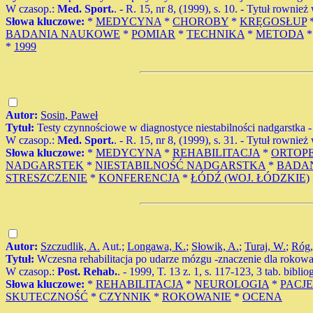
W czasop.:
Med. Sport.
. - R. 15, nr 8, (1999), s. 10. - Tytuł rownież 
Słowa kluczowe:
*
MEDYCYNA
*
CHOROBY
*
KRĘGOSŁUP
BADANIA NAUKOWE
*
POMIAR
*
TECHNIKA
*
METODA
*
1999
Autor:
Sosin, Paweł
Tytuł:
Testy czynnościowe w diagnostyce niestabilności nadgarstka -
W czasop.:
Med. Sport.
. - R. 15, nr 8, (1999), s. 31. - Tytuł rownież 
Słowa kluczowe:
*
MEDYCYNA
*
REHABILITACJA
*
ORTOP
NADGARSTEK
*
NIESTABILNOŚĆ NADGARSTKA
*
BADA
STRESZCZENIE
*
KONFERENCJA
*
ŁÓDŹ (WOJ. ŁÓDZKIE)
Autor:
Szczudlik, A.
Aut.;
Longawa, K.
;
Słowik, A.
;
Turaj, W.
;
Róg,
Tytuł:
Wczesna rehabilitacja po udarze mózgu -znaczenie dla rokowa
W czasop.:
Post. Rehab.
. - 1999, T. 13 z. 1, s. 117-123, 3 tab. biblio
Słowa kluczowe:
*
REHABILITACJA
*
NEUROLOGIA
*
PACJE
SKUTECZNOŚĆ
*
CZYNNIK
*
ROKOWANIE
*
OCENA