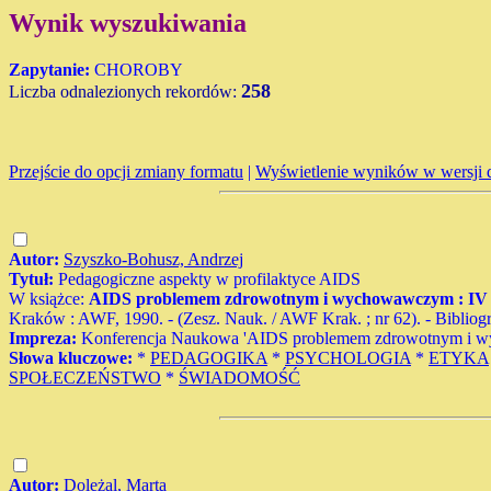
Wynik wyszukiwania
Zapytanie:
CHOROBY
258
Liczba odnalezionych rekordów:
Przejście do opcji zmiany formatu
|
Wyświetlenie wyników w wersji 
Autor:
Szyszko-Bohusz, Andrzej
Tytuł:
Pedagogiczne aspekty w profilaktyce AIDS
W książce:
AIDS problemem zdrowotnym i wychowawczym : IV ko
Kraków : AWF, 1990. - (Zesz. Nauk. / AWF Krak. ; nr 62). - Bibliogr
Impreza:
Konferencja Naukowa 'AIDS problemem zdrowotnym i wy
Słowa kluczowe:
*
PEDAGOGIKA
*
PSYCHOLOGIA
*
ETYKA
SPOŁECZEŃSTWO
*
ŚWIADOMOŚĆ
Autor:
Doleżal, Marta