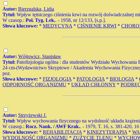
Autor:
Bierzgalska, Lidia
Tytuł:
Wpływ tętniczego ciśnienia krwi na rozwój doświadczalnej mi
W czasop.:
Pol. Tyg. Lek.
. - 1958, nr 12/133, [s.p.].
Słowa kluczowe:
*
MEDYCYNA
*
CIŚNIENIE KRWI
*
CHORO
Autor:
Wójtowicz, Stanisław
Tytuł:
Patofizjologia ogólna : dla studentów Wydziału Wychowania Fi
24 cm-(Wydawnictwo Skryptowe / Akademia Wychowania Fizycznego 
poz.
Słowa kluczowe:
*
FIZJOLOGIA
*
PATOLOGIA
*
BIOLOGIA
*
ODPORNOŚĆ ORGANIZMU
*
UKŁAD CHŁONNY
*
PODRĘC
Autor:
Strzyżewski J.
Tytuł:
Wpływ wychowania fizycznego na wydolność układu krążenia
W czasop.:
Rocz. Nauk. / AWF Krak.
. - 1979, T. 16, s. 381-420, 16
Słowa kluczowe:
*
REHABILITACJA
*
KINEZYTERAPIA
*
WA
WYDOLNOŚĆ ORGANIZMU
*
ZUŻYCIE TLENU
*
WYCHOW