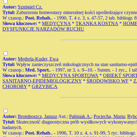
Autor:
Szmigiel Cz.
Tytuł:
Zaburzenia homeostazy mineralnej kości upośledzające czynn
W czasop.:
Post. Rehab.
. - 1990, T. 4 z. 3, s. 47-57, 2 tab. bibliogr. 
Słowa kluczowe:
*
MEDYCYNA
*
TKANKA KOSTNA
*
HOME
DYSFUNKCJE NARZĄDÓW RUCHU
Autor:
Mędrela-Kuder, Ewa
Tytuł:
Wpływ zanieczyszczeń mikologicznych na stan sanitarno-epi
W czasop.:
Med. Sport.
. - 1997, nr 3, s. 9--10. - Summ. - 1 ryc., 1 ta
Słowa kluczowe:
*
MEDYCYNA SPORTOWA
*
OBIEKT SPO
SANITARNO-EPIDEMIOLOGICZNY
*
ŚRODOWISKO WF
*
Z
CHOROBY
*
GRZYBICA
Autor:
Bromboszcz, Janusz
Aut.;
Pabisiak A.
;
Pociecha, Maria
;
Rybc
Tytuł:
Skuteczność diagnostyczna prób wysiłkowych wykonywanych 
badanych.
W czasop.:
Post. Rehab.
. - 1996, T. 10 z. 4, s. 91-99, 5 ryc. bibliogr