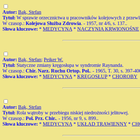
Autor:
Bąk, Stefan
Tytuł:
W sprawie orzecznictwa u pracowników kolejowych z przew
W czasop.:
Kolejowa Służba Zdrowia
. - 1957, nr 4/6, s. 137..
Słowa kluczowe:
*
MEDYCYNA
*
NACZYNIA KRWIONOŚNE
Autor:
Bąk, Stefan
;
Peiker W.
Tytuł:
Statyczne zmiany kręgosłupa w syndromie Raynanda.
W czasop.:
Chir. Narz. Ruchu Ortop. Pol.
. - 1965, T. 30, s. 397-40
Słowa kluczowe:
*
MEDYCYNA
*
KRĘGOSŁUP
*
CHOROBY
Autor:
Bąk, Stefan
Tytuł:
Rola wątroby w przebiegu niskiej niedrożności jelitowej.
W czasop.:
Pol. Prz. Chir.
. - 1956, nr 9, s. 899..
Słowa kluczowe:
*
MEDYCYNA
*
UKŁAD TRAWIENNY
*
CH