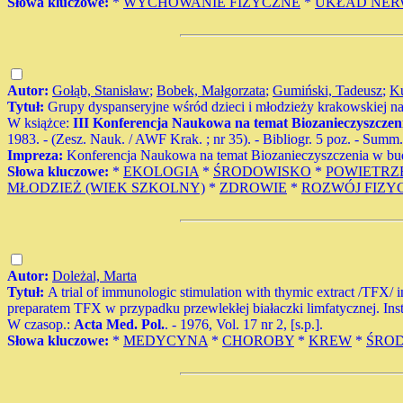
Słowa kluczowe:
*
WYCHOWANIE FIZYCZNE
*
UKŁAD NE
Autor:
Gołąb, Stanisław
;
Bobek, Małgorzata
;
Gumiński, Tadeusz
;
Ku
Tytuł:
Grupy dyspanseryjne wśród dzieci i młodzieży krakowskiej na
W książce:
III Konferencja Naukowa na temat Biozanieczyszczeni
1983. - (Zesz. Nauk. / AWF Krak. ; nr 35). - Bibliogr. 5 poz. - Summ. 
Impreza:
Konferencja Naukowa na temat Biozanieczyszczenia w bud
Słowa kluczowe:
*
EKOLOGIA
*
ŚRODOWISKO
*
POWIETRZ
MŁODZIEŻ (WIEK SZKOLNY)
*
ZDROWIE
*
ROZWÓJ FIZY
Autor:
Doleżal, Marta
Tytuł:
A trial of immunologic stimulation with thymic extract /TFX
preparatem TFX w przypadku przewlekłej białaczki limfatycznej. I
W czasop.:
Acta Med. Pol.
. - 1976, Vol. 17 nr 2, [s.p.].
Słowa kluczowe:
*
MEDYCYNA
*
CHOROBY
*
KREW
*
ŚRO