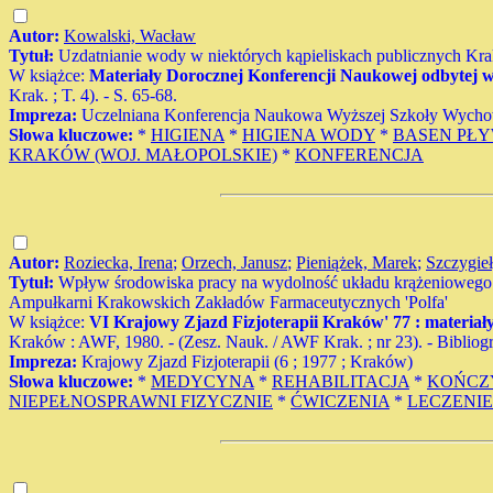
Autor:
Kowalski, Wacław
Tytuł:
Uzdatnianie wody w niektórych kąpieliskach publicznych Kr
W książce:
Materiały Dorocznej Konferencji Naukowej odbytej w 
Krak. ; T. 4). - S. 65-68.
Impreza:
Uczelniana Konferencja Naukowa Wyższej Szkoły Wycho
Słowa kluczowe:
*
HIGIENA
*
HIGIENA WODY
*
BASEN PŁ
KRAKÓW (WOJ. MAŁOPOLSKIE)
*
KONFERENCJA
Autor:
Roziecka, Irena
;
Orzech, Janusz
;
Pieniążek, Marek
;
Szczygieł
Tytuł:
Wpływ środowiska pracy na wydolność układu krążeniowego 
Ampułkarni Krakowskich Zakładów Farmaceutycznych 'Polfa'
W książce:
VI Krajowy Zjazd Fizjoterapii Kraków' 77 : materiał
Kraków : AWF, 1980. - (Zesz. Nauk. / AWF Krak. ; nr 23). - Bibliogr. 
Impreza:
Krajowy Zjazd Fizjoterapii (6 ; 1977 ; Kraków)
Słowa kluczowe:
*
MEDYCYNA
*
REHABILITACJA
*
KOŃCZ
NIEPEŁNOSPRAWNI FIZYCZNIE
*
ĆWICZENIA
*
LECZENIE