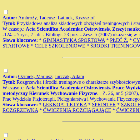
Autor:
Ambroży, Tadeusz
;
Latinek, Krzysztof
Tytuł:
Przykładowa analiza składowych obciążeń treningowych i st
W czasop.:
Acta Scientifica Academiae Ostroviensis. Zeszyt na
-124. - 5 ryc., 7 tab. - Bibliogr. 23 poz. - Zesz. 5 (2007) ukazał si
Słowa kluczowe:
*
GIMNASTYKA SPORTOWA
*
PŁEĆ Ż.
*
CY
STARTOWE
*
CELE SZKOLENIOWE
*
ŚRODKI TRENINGO
Autor:
Ozimek, Mariusz
;
Jurczak, Adam
Tytuł:
Rozgrzewka i środki treningowe o charakterze szybkościowym 
W czasop.:
Acta Scientifica Academiae Ostroviensis. Prace Wydzi
metodyczny Kierunek Wychowanie Fizyczne
. - Z. 26, nr 5 (2007)
Prac Wydziału Fizjoterapii, Pielęgniarstwa i Wychowania Fizycznego
Słowa kluczowe:
*
LEKKOATLETYKA
*
SPRINTER
*
SZKOLE
ROZGRZEWKA
*
ĆWICZENIA ROZCIĄGAJĄCE
*
ĆWICZEN