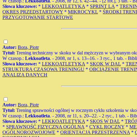
W czasop.:
Lekkoatleta
. - 2008, nr 12, s. 42--44. - [2 fot.], 3 tab. - B
Słowa kluczowe:
*
LEKKOATLETYKA
*
SPRINT LA
*
TRENI
OKRES PRZEDSTARTOWY
*
MIKROCYKL
*
ŚRODKI TRE
PRZYGOTOWANIE STARTOWE
Autor:
Bora, Piotr
Tytuł:
Trening techniczny w skoku w dal mężczyzn w wybranym okr
W czasop.:
Lekkoatleta
. - 2008, nr 1, s. 13--16. - 3 ryc., 1 tab. - Bibl
Słowa kluczowe:
*
LEKKOATLETYKA
*
SKOK W DAL
*
TRE
STRUKTURA CZASOWA TRENINGU
*
OBCIĄŻENIE TREN
ANALIZA DANYCH
Autor:
Bora, Piotr
Tytuł:
Trening sprawności ogólnej w rocznym cyklu szkolenia w sko
W czasop.:
Lekkoatleta
. - 2008, nr 11, s. 20--22. - 2 ryc., 1 tab. - Bib
Słowa kluczowe:
*
LEKKOATLETYKA
*
SKOS W DAL
*
TRÓ
*
SPRAWNOŚĆ FIZYCZNA OGÓLNA
*
CYKL ROCZNY
*
ME
OGÓLNOROZWOJOWE
*
ORIENTACJA PRZESTRZENNA
*