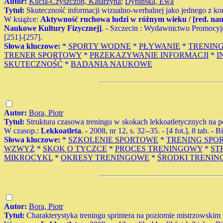
Autor:
Kucia-Czyszczoń, Katarzyna
;
Dybińska, Ewa
Tytuł:
Skuteczność informacji wizualno-werbalnej jako jednego z k
W książce:
Aktywność ruchowa ludzi w różnym wieku / [red. nau
Naukowe Kultury Fizycznej]
. - Szczecin : Wydawnictwo Promocyjne
[251]-[257].
Słowa kluczowe:
*
SPORTY WODNE
*
PŁYWANIE
*
TRENING
TRENER SPORTOWY
*
PRZEKAZYWANIE INFORMACJI
*
I
SKUTECZNOŚĆ
*
BADANIA NAUKOWE
Autor:
Bora, Piotr
Tytuł:
Struktura czasowa treningu w skokach lekkoatletycznych na 
W czasop.:
Lekkoatleta
. - 2008, nr 12, s. 32--35. - [4 fot.], 8 tab. - B
Słowa kluczowe:
*
SZKOLENIE SPORTOWE
*
TRENING SPO
WZWYŻ
*
SKOK O TYCZCE
*
PROCES TRENINGOWY
*
ST
MIKROCYKL
*
OKRESY TRENINGOWE
*
ŚRODKI TRENI
Autor:
Bora, Piotr
Tytuł:
Charakterystyka treningu sprintera na poziomie mistrzowskim