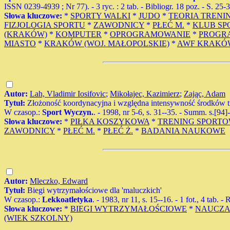
ISSN 0239-4939 ; Nr 77). - 3 ryc. : 2 tab. - Bibliogr. 18 poz. - S. 25-3
Słowa kluczowe:
*
SPORTY WALKI
*
JUDO
*
TEORIA TRENI
FIZJOLOGIA SPORTU
*
ZAWODNICY
*
PŁEĆ M.
*
KLUB S
(KRAKÓW)
*
KOMPUTER
*
OPROGRAMOWANIE
*
PROGRA
MIASTO
*
KRAKÓW (WOJ. MAŁOPOLSKIE)
*
AWF KRAKÓ
Autor:
Lah, Vladimir Iosifovic
;
Mikołajec, Kazimierz
;
Zając, Adam
Tytuł:
Złożoność koordynacyjna i względna intensywność środków
W czasop.:
Sport Wyczyn.
. - 1998, nr 5-6, s. 31--35. - Summ. s.[94]-9
Słowa kluczowe:
*
PIŁKA KOSZYKOWA
*
TRENING SPORT
ZAWODNICY
*
PŁEĆ M.
*
PŁEĆ Ż.
*
BADANIA NAUKOWE
Autor:
Mleczko, Edward
Tytuł:
Biegi wytrzymałościowe dla 'maluczkich'
W czasop.:
Lekkoatletyka
. - 1983, nr 11, s. 15--16. - 1 fot., 4 tab. 
Słowa kluczowe:
*
BIEGI WYTRZYMAŁOŚCIOWE
*
NAUCZA
(WIEK SZKOLNY)