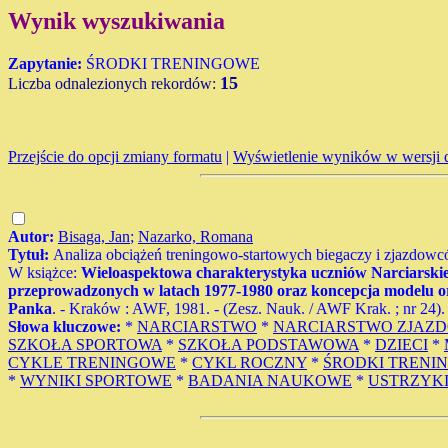
Wynik wyszukiwania
Zapytanie:
ŚRODKI TRENINGOWE
15
Liczba odnalezionych rekordów:
Przejście do opcji zmiany formatu
|
Wyświetlenie wyników w wersji 
Autor:
Bisaga, Jan
;
Nazarko, Romana
Tytuł:
Analiza obciążeń treningowo-startowych biegaczy i zjazdow
W książce:
Wieloaspektowa charakterystyka uczniów Narciarskie
przeprowadzonych w latach 1977-1980 oraz koncepcja modelu org
Panka
. - Kraków : AWF, 1981. - (Zesz. Nauk. / AWF Krak. ; nr 24). -
Słowa kluczowe:
*
NARCIARSTWO
*
NARCIARSTWO ZJAZ
SZKOŁA SPORTOWA
*
SZKOŁA PODSTAWOWA
*
DZIECI
*
CYKLE TRENINGOWE
*
CYKL ROCZNY
*
ŚRODKI TRENI
*
WYNIKI SPORTOWE
*
BADANIA NAUKOWE
*
USTRZYKI