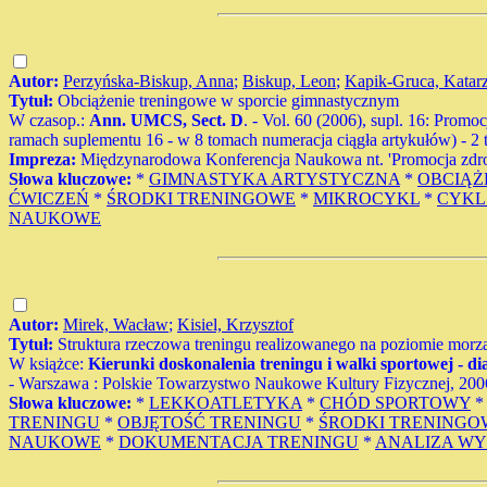
Autor:
Perzyńska-Biskup, Anna
;
Biskup, Leon
;
Kapik-Gruca, Katar
Tytuł:
Obciążenie treningowe w sporcie gimnastycznym
W czasop.:
Ann. UMCS, Sect. D
. - Vol. 60 (2006), supl. 16: Promoc
ramach suplementu 16 - w 8 tomach numeracja ciągła artykułów) - 2 tab
Impreza:
Międzynarodowa Konferencja Naukowa nt. 'Promocja zdrowi
Słowa kluczowe:
*
GIMNASTYKA ARTYSTYCZNA
*
OBCIĄŻ
ĆWICZEŃ
*
ŚRODKI TRENINGOWE
*
MIKROCYKL
*
CYKL
NAUKOWE
Autor:
Mirek, Wacław
;
Kisiel, Krzysztof
Tytuł:
Struktura rzeczowa treningu realizowanego na poziomie mor
W książce:
Kierunki doskonalenia treningu i walki sportowej - di
- Warszawa : Polskie Towarzystwo Naukowe Kultury Fizycznej, 2006.
Słowa kluczowe:
*
LEKKOATLETYKA
*
CHÓD SPORTOWY
TRENINGU
*
OBJĘTOŚĆ TRENINGU
*
ŚRODKI TRENINGO
NAUKOWE
*
DOKUMENTACJA TRENINGU
*
ANALIZA W