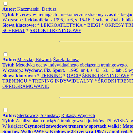
Autor:
Kaczmarski, Dariusz
Tytuł:
Przerwy w treningach - niekoniecznie stracony czas dla biegac
W czasop.:
Lekkoatleta
. - 1995, nr 6, s. 15-16, 1 schem. 2 tab. biblio
Słowa kluczowe:
*
LEKKOATLETYKA
*
BIEGI
*
OKRESY TR
SCHEMAT
*
ŚRODKI TRENINGOWE
Autor:
Mleczko, Edward
;
Żarek, Janusz
Tytuł:
Metodyka oceny indywidualnego obciążenia treningowego.
W czasop.:
Wychow. Fiz. Sport
. - 1995, nr 4, s. 43--53. - 3 tab., 5 
Słowa kluczowe:
*
TRENING
*
OBCIĄŻENIE TRENINGOWE
TRENINGU
*
TRENING INDYWIDUALNY
*
ŚRODKI TREN
OPROGRAMOWANIE
Autor:
Sterkowicz, Stanisław
;
Rukasz, Wojciech
Tytuł:
Analiza planu obciążeń treningowych judoków TS 'WISŁA' w
W książce:
Czynności zawodowe trenera w sportach walki : Mate
Sportów Walki AWF w Krakowie 28 czerwca 1997 r. / pod red. S