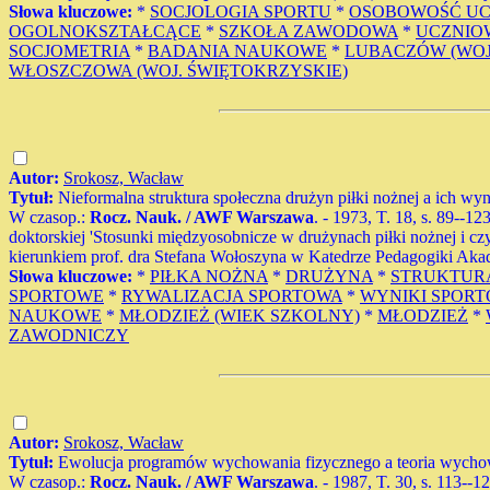
Słowa kluczowe:
*
SOCJOLOGIA SPORTU
*
OSOBOWOŚĆ UC
OGOLNOKSZTAŁCĄCE
*
SZKOŁA ZAWODOWA
*
UCZNIO
SOCJOMETRIA
*
BADANIA NAUKOWE
*
LUBACZÓW (WOJ
WŁOSZCZOWA (WOJ. ŚWIĘTOKRZYSKIE)
Autor:
Srokosz, Wacław
Tytuł:
Nieformalna struktura społeczna drużyn piłki nożnej a ich wy
W czasop.:
Rocz. Nauk. / AWF Warszawa
. - 1973, T. 18, s. 89--12
doktorskiej 'Stosunki międzyosobnicze w drużynach piłki nożnej i cz
kierunkiem prof. dra Stefana Wołoszyna w Katedrze Pedagogiki A
Słowa kluczowe:
*
PIŁKA NOŻNA
*
DRUŻYNA
*
STRUKTUR
SPORTOWE
*
RYWALIZACJA SPORTOWA
*
WYNIKI SPOR
NAUKOWE
*
MŁODZIEŻ (WIEK SZKOLNY)
*
MŁODZIEŻ
*
ZAWODNICZY
Autor:
Srokosz, Wacław
Tytuł:
Ewolucja programów wychowania fizycznego a teoria wycho
W czasop.:
Rocz. Nauk. / AWF Warszawa
. - 1987, T. 30, s. 113--1