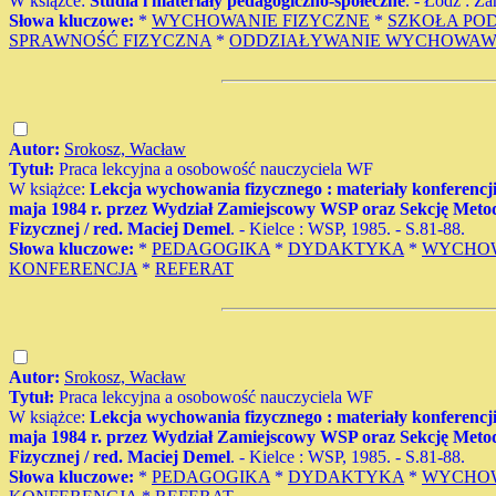
W książce:
Studia i materiały pedagogiczno-społeczne
. - Łódź : Z
Słowa kluczowe:
*
WYCHOWANIE FIZYCZNE
*
SZKOŁA PO
SPRAWNOŚĆ FIZYCZNA
*
ODDZIAŁYWANIE WYCHOWAW
Autor:
Srokosz, Wacław
Tytuł:
Praca lekcyjna a osobowość nauczyciela WF
W książce:
Lekcja wychowania fizycznego : materiały konferenc
maja 1984 r. przez Wydział Zamiejscowy WSP oraz Sekcję Met
Fizycznej / red. Maciej Demel
. - Kielce : WSP, 1985. - S.81-88.
Słowa kluczowe:
*
PEDAGOGIKA
*
DYDAKTYKA
*
WYCHOW
KONFERENCJA
*
REFERAT
Autor:
Srokosz, Wacław
Tytuł:
Praca lekcyjna a osobowość nauczyciela WF
W książce:
Lekcja wychowania fizycznego : materiały konferenc
maja 1984 r. przez Wydział Zamiejscowy WSP oraz Sekcję Met
Fizycznej / red. Maciej Demel
. - Kielce : WSP, 1985. - S.81-88.
Słowa kluczowe:
*
PEDAGOGIKA
*
DYDAKTYKA
*
WYCHOW