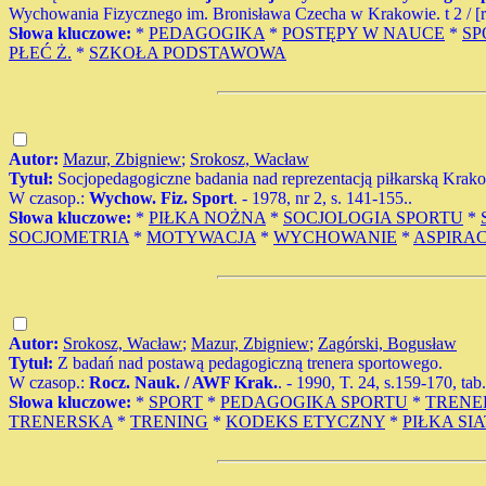
Wychowania Fizycznego im. Bronisława Czecha w Krakowie. t 2 / [red. 
Słowa kluczowe:
*
PEDAGOGIKA
*
POSTĘPY W NAUCE
*
SP
PŁEĆ Ż.
*
SZKOŁA PODSTAWOWA
Autor:
Mazur, Zbigniew
;
Srokosz, Wacław
Tytuł:
Socjopedagogiczne badania nad reprezentacją piłkarską Krak
W czasop.:
Wychow. Fiz. Sport
. - 1978, nr 2, s. 141-155..
Słowa kluczowe:
*
PIŁKA NOŻNA
*
SOCJOLOGIA SPORTU
*
SOCJOMETRIA
*
MOTYWACJA
*
WYCHOWANIE
*
ASPIRAC
Autor:
Srokosz, Wacław
;
Mazur, Zbigniew
;
Zagórski, Bogusław
Tytuł:
Z badań nad postawą pedagogiczną trenera sportowego.
W czasop.:
Rocz. Nauk. / AWF Krak.
. - 1990, T. 24, s.159-170, tab.
Słowa kluczowe:
*
SPORT
*
PEDAGOGIKA SPORTU
*
TRENE
TRENERSKA
*
TRENING
*
KODEKS ETYCZNY
*
PIŁKA SI