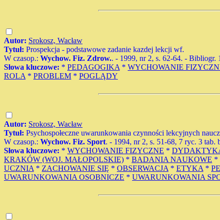
Autor:
Srokosz, Wacław
Tytuł:
Prospekcja - podstawowe zadanie kazdej lekcji wf.
W czasop.:
Wychow. Fiz. Zdrow.
. - 1999, nr 2, s. 62-64. - Bibliogr.
Słowa kluczowe:
*
PEDAGOGIKA
*
WYCHOWANIE FIZYCZN
ROLA
*
PROBLEM
*
POGLĄDY
Autor:
Srokosz, Wacław
Tytuł:
Psychospołeczne uwarunkowania czynności lekcyjnych naucz
W czasop.:
Wychow. Fiz. Sport
. - 1994, nr 2, s. 51-68, 7 ryc. 3 tab.
Słowa kluczowe:
*
WYCHOWANIE FIZYCZNE
*
DYDAKTYK
KRAKÓW (WOJ. MAŁOPOLSKIE)
*
BADANIA NAUKOWE
*
UCZNIA
*
ZACHOWANIE SIĘ
*
OBSERWACJA
*
ETYKA
*
P
UWARUNKOWANIA OSOBNICZE
*
UWARUNKOWANIA SP