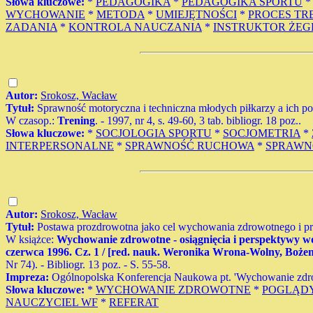
Słowa kluczowe:
*
PEDAGOGIKA
*
PEDAGOGIKA SPORTU
WYCHOWANIE
*
METODA
*
UMIEJĘTNOŚCI
*
PROCES T
ZADANIA
*
KONTROLA NAUCZANIA
*
INSTRUKTOR ŻE
Autor:
Srokosz, Wacław
Tytuł:
Sprawność motoryczna i techniczna młodych piłkarzy a ich po
W czasop.:
Trening
. - 1997, nr 4, s. 49-60, 3 tab. bibliogr. 18 poz..
Słowa kluczowe:
*
SOCJOLOGIA SPORTU
*
SOCJOMETRIA
*
INTERPERSONALNE
*
SPRAWNOŚĆ RUCHOWA
*
SPRAWN
Autor:
Srokosz, Wacław
Tytuł:
Postawa prozdrowotna jako cel wychowania zdrowotnego i p
W książce:
Wychowanie zdrowotne - osiągnięcia i perspektywy w
czerwca 1996. Cz. 1 / [red. nauk. Weronika Wrona-Wolny, Boż
Nr 74). - Bibliogr. 13 poz. - S. 55-58.
Impreza:
Ogólnopolska Konferencja Naukowa pt. 'Wychowanie zdrow
Słowa kluczowe:
*
WYCHOWANIE ZDROWOTNE
*
POGLĄD
NAUCZYCIEL WF
*
REFERAT