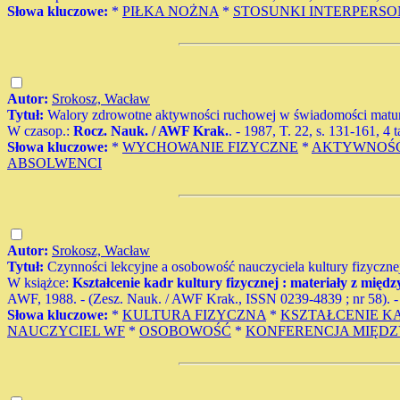
Słowa kluczowe:
*
PIŁKA NOŻNA
*
STOSUNKI INTERPERS
Autor:
Srokosz, Wacław
Tytuł:
Walory zdrowotne aktywności ruchowej w świadomości matu
W czasop.:
Rocz. Nauk. / AWF Krak.
. - 1987, T. 22, s. 131-161, 4 t
Słowa kluczowe:
*
WYCHOWANIE FIZYCZNE
*
AKTYWNOŚ
ABSOLWENCI
Autor:
Srokosz, Wacław
Tytuł:
Czynności lekcyjne a osobowość nauczyciela kultury fizyczne
W książce:
Kształcenie kadr kultury fizycznej : materiały z mi
AWF, 1988. - (Zesz. Nauk. / AWF Krak., ISSN 0239-4839 ; nr 58). - B
Słowa kluczowe:
*
KULTURA FIZYCZNA
*
KSZTAŁCENIE K
NAUCZYCIEL WF
*
OSOBOWOŚĆ
*
KONFERENCJA MIĘD