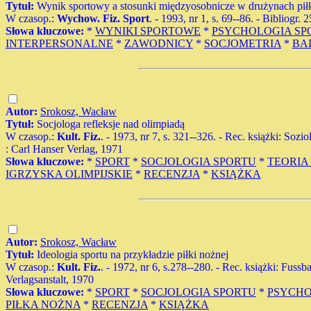
Tytuł:
Wynik sportowy a stosunki międzyosobnicze w drużynach pi
W czasop.:
Wychow. Fiz. Sport
. - 1993, nr 1, s. 69--86. - Bibliogr. 
Słowa kluczowe:
*
WYNIKI SPORTOWE
*
PSYCHOLOGIA SP
INTERPERSONALNE
*
ZAWODNICY
*
SOCJOMETRIA
*
BA
Autor:
Srokosz, Wacław
Tytuł:
Socjologa refleksje nad olimpiadą
W czasop.:
Kult. Fiz.
. - 1973, nr 7, s. 321--326. - Rec. książki: So
: Carl Hanser Verlag, 1971
Słowa kluczowe:
*
SPORT
*
SOCJOLOGIA SPORTU
*
TEORIA
IGRZYSKA OLIMPIJSKIE
*
RECENZJA
*
KSIĄŻKA
Autor:
Srokosz, Wacław
Tytuł:
Ideologia sportu na przykładzie piłki nożnej
W czasop.:
Kult. Fiz.
. - 1972, nr 6, s.278--280. - Rec. książki: Fuss
Verlagsanstalt, 1970
Słowa kluczowe:
*
SPORT
*
SOCJOLOGIA SPORTU
*
PSYCHO
PIŁKA NOŻNA
*
RECENZJA
*
KSIĄŻKA