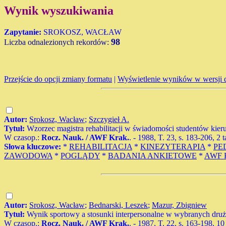
Wynik wyszukiwania
Zapytanie:
SROKOSZ, WACŁAW
98
Liczba odnalezionych rekordów:
Przejście do opcji zmiany formatu
|
Wyświetlenie wyników w wersji 
Autor:
Srokosz, Wacław
;
Szczygieł A.
Tytuł:
Wzorzec magistra rehabilitacji w świadomości studentów ki
W czasop.:
Rocz. Nauk. / AWF Krak.
. - 1988, T. 23, s. 183-206, 2 t
Słowa kluczowe:
*
REHABILITACJA
*
KINEZYTERAPIA
*
PE
ZAWODOWA
*
POGLĄDY
*
BADANIA ANKIETOWE
*
AWF
Autor:
Srokosz, Wacław
;
Bednarski, Leszek
;
Mazur, Zbigniew
Tytuł:
Wynik sportowy a stosunki interpersonalne w wybranych druży
W czasop.:
Rocz. Nauk. / AWF Krak.
. - 1987, T. 22, s. 163-198, 10 