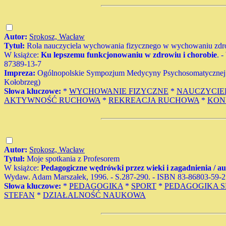
Autor:
Srokosz, Wacław
Tytuł:
Rola nauczyciela wychowania fizycznego w wychowaniu zdro
W książce:
Ku lepszemu funkcjonowaniu w zdrowiu i chorobie
. 
87389-13-7
Impreza:
Ogólnopolskie Sympozjum Medycyny Psychosomatycznej (1
Kołobrzeg)
Słowa kluczowe:
*
WYCHOWANIE FIZYCZNE
*
NAUCZYCIE
AKTYWNOŚĆ RUCHOWA
*
REKREACJA RUCHOWA
*
KON
Autor:
Srokosz, Wacław
Tytuł:
Moje spotkania z Profesorem
W książce:
Pedagogiczne wędrówki przez wieki i zagadnienia / au
Wydaw. Adam Marszałek, 1996. - S.287-290. - ISBN 83-86803-59-2
Słowa kluczowe:
*
PEDAGOGIKA
*
SPORT
*
PEDAGOGIKA 
STEFAN
*
DZIAŁALNOŚĆ NAUKOWA