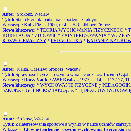
Autor:
Srokosz, Wacław
Tytuł:
Stan i kierunki badań nad sportem szkolnym.
W czasop.:
Kult. Fiz.
. - 1980, nr 4, s. 5-8, bibliogr. 76 poz..
Słowa kluczowe:
*
TEORIA WYCHOWANIA FIZYCZNEGO
*
T
KORELACJA
*
ZDROWIE
*
ZAINTERESOWANIA
*
WCZESN
ROZWÓJ FIZYCZNY
*
PEDAGOGIKA
*
BADANIA NAUKO
Autor:
Kałka, Czesław
;
Srokosz, Wacław
Tytuł:
Sprawność fizyczna i wyniki w nauce uczniów Liceum Ogólno
W czasop.:
Rocz. Nauk. / AWF Krak.
. - 1977, T. 14, s. 117-137, 11 
Słowa kluczowe:
*
WYCHOWANIE FIZYCZNE
*
PEDAGOGIK
SZKOŁA OGÓLNOKSZTAŁCĄCA
*
JĘDRZEJÓW (WOJ. ŚWI
Autor:
Srokosz, Wacław
Tytuł:
Zainteresowania sportowe a wyniki w nauce uczniów starszyc
W książce:
Główne tendencje rozwoju wychowania fizycznego i spo