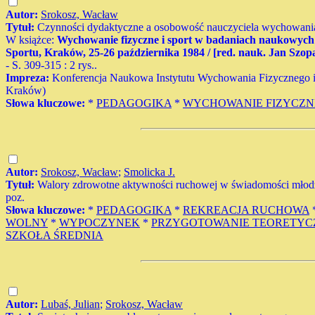
Autor:
Srokosz, Wacław
Tytuł:
Czynności dydaktyczne a osobowość nauczyciela wychowania
W książce:
Wychowanie fizyczne i sport w badaniach naukowych 
Sportu, Kraków, 25-26 października 1984 / [red. nauk. Jan Szop
- S. 309-315 : 2 rys..
Impreza:
Konferencja Naukowa Instytutu Wychowania Fizycznego i 
Kraków)
Słowa kluczowe:
*
PEDAGOGIKA
*
WYCHOWANIE FIZYCZN
Autor:
Srokosz, Wacław
;
Smolicka J.
Tytuł:
Walory zdrowotne aktywności ruchowej w świadomości młodzie
poz.
Słowa kluczowe:
*
PEDAGOGIKA
*
REKREACJA RUCHOWA
WOLNY
*
WYPOCZYNEK
*
PRZYGOTOWANIE TEORETYC
SZKOŁA ŚREDNIA
Autor:
Lubaś, Julian
;
Srokosz, Wacław