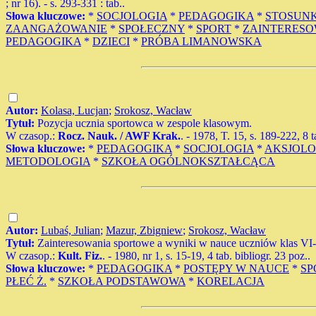
; nr 16). - s. 293-331 : tab..
Słowa kluczowe:
*
SOCJOLOGIA
*
PEDAGOGIKA
*
STOSUNK
ZAANGAŻOWANIE
*
SPOŁECZNY
*
SPORT
*
ZAINTERESO
PEDAGOGIKA
*
DZIECI
*
PRÓBA LIMANOWSKA
Autor:
Kolasa, Lucjan
;
Srokosz, Wacław
Tytuł:
Pozycja ucznia sportowca w zespole klasowym.
W czasop.:
Rocz. Nauk. / AWF Krak.
. - 1978, T. 15, s. 189-222, 8 t
Słowa kluczowe:
*
PEDAGOGIKA
*
SOCJOLOGIA
*
AKSJOLO
METODOLOGIA
*
SZKOŁA OGÓLNOKSZTAŁCĄCA
Autor:
Lubaś, Julian
;
Mazur, Zbigniew
;
Srokosz, Wacław
Tytuł:
Zainteresowania sportowe a wyniki w nauce uczniów klas VI
W czasop.:
Kult. Fiz.
. - 1980, nr 1, s. 15-19, 4 tab. bibliogr. 23 poz..
Słowa kluczowe:
*
PEDAGOGIKA
*
POSTĘPY W NAUCE
*
SP
PŁEĆ Ż.
*
SZKOŁA PODSTAWOWA
*
KORELACJA