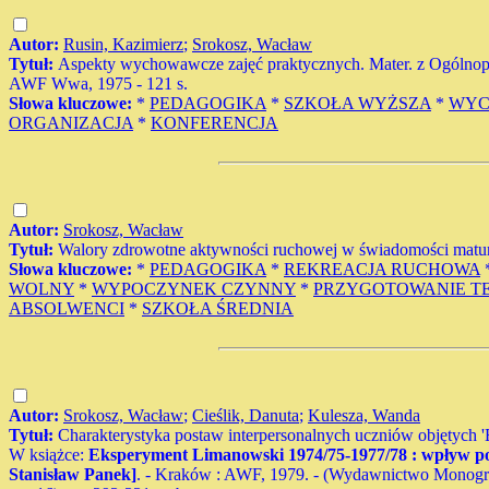
Autor:
Rusin, Kazimierz
;
Srokosz, Wacław
Tytuł:
Aspekty wychowawcze zajęć praktycznych. Mater. z Ogólnop
AWF Wwa, 1975 - 121 s.
Słowa kluczowe:
*
PEDAGOGIKA
*
SZKOŁA WYŻSZA
*
WYC
ORGANIZACJA
*
KONFERENCJA
Autor:
Srokosz, Wacław
Tytuł:
Walory zdrowotne aktywności ruchowej w świadomości maturzy
Słowa kluczowe:
*
PEDAGOGIKA
*
REKREACJA RUCHOWA
WOLNY
*
WYPOCZYNEK CZYNNY
*
PRZYGOTOWANIE T
ABSOLWENCI
*
SZKOŁA ŚREDNIA
Autor:
Srokosz, Wacław
;
Cieślik, Danuta
;
Kulesza, Wanda
Tytuł:
Charakterystyka postaw interpersonalnych uczniów objętyc
W książce:
Eksperyment Limanowski 1974/75-1977/78 : wpływ posz
Stanisław Panek]
. - Kraków : AWF, 1979. - (Wydawnictwo Monogr