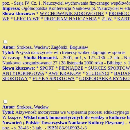
poz. - Sesja IV Cz. 1. Nauczyciel wychowania fizycznego współtwó
Impreza:
Ogólnopolska Konferencja Naukowa pt. 'Nauczyciel w edu
Słowa kluczowe:
*
WYCHOWANIE ZDROWOTNE
*
PROMOCJ
WF
*
LEKCJA WF
*
PROGRAM NAUCZANIA
*
21 W.
*
KART
Autor:
Srokosz, Wacław
;
Zagórski, Bogusław
Tytuł:
Przyszli nauczyciele wf i trenerzy wobec dopingu w sporcie
W czasop.:
Studia Humanist.
. - 2001, nr 1, s. 127--136. - 2 tab. - 
Naukowej zorganizowanej 27 i 28 listopada 2000 roku - Bibliogr. s.
Słowa kluczowe:
*
SPORT
*
PIENIĄDZE
*
SUKCES SPORTO
ANTYDOPINGOWA
*
AWF KRAKÓW
*
STUDENCI
*
BADAN
SPORTOWY
*
ETYKA SPORTOWA
*
GOSPODARKA RYNK
Autor:
Srokosz, Wacław
Tytuł:
Aktywność motoryczna we wspieraniu procesu edukacyjnego
W książce:
Wkład nauk humanistycznych do wiedzy o kulturze fizyc
Nowocień ; Polskie Towarzystwo Naukowe Kultury Fizycznej
. -
poz. - s. 38-43 : 3 tab.. - ISBN 83-910902-1-3