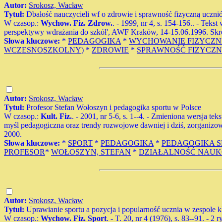
Autor:
Srokosz, Wacław
Tytuł:
Dbałość nauczycieli wf o zdrowie i sprawność fizyczną uczn
W czasop.:
Wychow. Fiz. Zdrow.
. - 1999, nr 4, s. 154-156.. - Tek
perspektywy wdrażania do szkół', AWF Kraków, 14-15.06.1996. Skró
Słowa kluczowe:
*
PEDAGOGIKA
*
WYCHOWANIE FIZYCZN
WCZESNOSZKOLNY)
*
ZDROWIE
*
SPRAWNOŚĆ FIZYCZ
Autor:
Srokosz, Wacław
Tytuł:
Profesor Stefan Wołoszyn i pedagogika sportu w Polsce
W czasop.:
Kult. Fiz.
. - 2001, nr 5-6, s. 1--4. - Zmieniona wersja 
myśl pedagogiczna oraz trendy rozwojowe dawniej i dziś, zorganizow
2000.
Słowa kluczowe:
*
SPORT
*
PEDAGOGIKA
*
PEDAGOGIKA 
PROFESOR
*
WOŁOSZYN, STEFAN
*
DZIAŁALNOŚĆ NAU
Autor:
Srokosz, Wacław
Tytuł:
Uprawianie sportu a pozycja i popularność ucznia w zespole
W czasop.:
Wychow. Fiz. Sport
. - T. 20, nr 4 (1976), s. 83--91. - 2 r