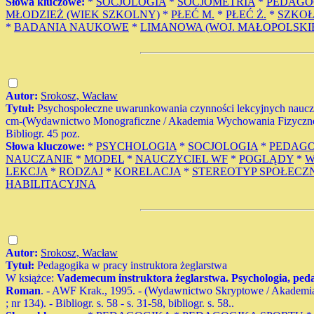
Słowa kluczowe:
*
SOCJOLOGIA
*
SOCJOMETRIA
*
PEDAGO
MŁODZIEŻ (WIEK SZKOLNY)
*
PŁEĆ M.
*
PŁEĆ Ż.
*
SZKO
*
BADANIA NAUKOWE
*
LIMANOWA (WOJ. MAŁOPOLSKI
Autor:
Srokosz, Wacław
Tytuł:
Psychospołeczne uwarunkowania czynności lekcyjnych nauczyci
cm-(Wydawnictwo Monograficzne / Akademia Wychowania Fizyczneg
Bibliogr. 45 poz.
Słowa kluczowe:
*
PSYCHOLOGIA
*
SOCJOLOGIA
*
PEDAG
NAUCZANIE
*
MODEL
*
NAUCZYCIEL WF
*
POGLĄDY
*
W
LEKCJA
*
RODZAJ
*
KORELACJA
*
STEREOTYP SPOŁECZ
HABILITACYJNA
Autor:
Srokosz, Wacław
Tytuł:
Pedagogika w pracy instruktora żeglarstwa
W książce:
Vademecum instruktora żeglarstwa. Psychologia, peda
Roman
. - AWF Krak., 1995. - (Wydawnictwo Skryptowe / Akadem
; nr 134). - Bibliogr. s. 58 - s. 31-58, bibliogr. s. 58..