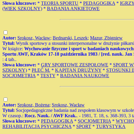
Słowa kluczowe:
*
TEORIA SPORTU
*
PEDAGOGIKA
*
IGRZY
(WIEK SZKOLNY)
*
BADANIA ANKIETOWE
Autor:
Srokosz, Wacław
;
Bednarski, Leszek
;
Mazur, Zbigniew
Tytuł:
Wynik sportowy a stosunki interpersonalne w drużynie piłkars
W książce:
Wychowanie fizyczne i sport w badaniach naukowych 
Sportu AWF, Kraków 17-18 października 1983 / [red. nauk. Jan
: 4 tab..
Słowa kluczowe:
*
GRY SPORTOWE ZESPOŁOWE
*
SPORT 
SZKOLNY)
*
PŁEĆ M.
*
KAPITAN DRUŻYNY
*
STOSUNKI 
SOCJOMETRIA
*
TESTY
*
BADANIA NAUKOWE
Autor:
Srokosz, Bożena
;
Srokosz, Wacław
Tytuł:
Socjopedagogiczne badania nad zespołem klasowym w szkole 
W czasop.:
Rocz. Nauk. / AWF Krak.
. - 1981, T. 18, s. 368-393, 3 t
Słowa kluczowe:
*
PEDAGOGIKA
*
SOCJOMETRIA
*
WYCHO
REHABILITACJA PSYCHICZNA
*
SPORT
*
TURYSTYKA