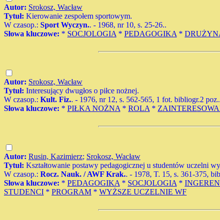
Autor:
Srokosz, Wacław
Tytuł:
Kierowanie zespołem sportowym.
W czasop.:
Sport Wyczyn.
. - 1968, nr 10, s. 25-26..
Słowa kluczowe:
*
SOCJOLOGIA
*
PEDAGOGIKA
*
DRUŻYN
Autor:
Srokosz, Wacław
Tytuł:
Interesujący dwugłos o piłce nożnej.
W czasop.:
Kult. Fiz.
. - 1976, nr 12, s. 562-565, 1 fot. bibliogr.2 poz.
Słowa kluczowe:
*
PIŁKA NOŻNA
*
ROLA
*
ZAINTERESOWA
Autor:
Rusin, Kazimierz
;
Srokosz, Wacław
Tytuł:
Kształtowanie postawy pedagogicznej u studentów uczelni w
W czasop.:
Rocz. Nauk. / AWF Krak.
. - 1978, T. 15, s. 361-375, bi
Słowa kluczowe:
*
PEDAGOGIKA
*
SOCJOLOGIA
*
INGERE
STUDENCI
*
PROGRAM
*
WYŻSZE UCZELNIE WF