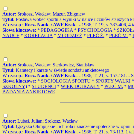
Autor:
Srokosz, Wacław
;
Mazur, Zbigniew
Tytuł:
Postawa wobec sportu a wyniki w nauce uczniów starszych kl
W czasop.:
Rocz. Nauk. / AWF Krak.
. - 1986, T. 19, s. 387-406, 4 t
Słowa kluczowe:
*
PEDAGOGIKA
*
PSYCHOLOGIA
*
SZKOŁ
NAUCE
*
KORELACJA
*
MŁODZIEŻ
*
PŁEĆ Ż.
*
PŁEĆ M.
*
Autor:
Srokosz, Wacław
;
Sterkowicz, Stanisław
Tytuł:
Karatecy i karate w świetle sondażu ankietowego
W czasop.:
Rocz. Nauk. / AWF Krak.
. - 1986, T. 21, s. 157-181. - 
Słowa kluczowe:
*
SOCJOLOGIA SPORTU
*
SPORTY WALKI
SZKOLNY)
*
STUDENCI
*
WIEK DOJRZAŁY
*
PŁEĆ M.
*
M
BADANIA ANKIETOWE
Autor:
Lubaś, Julian
;
Srokosz, Wacław
Tytuł:
Igrzyska Olimpijskie - ich rola i znaczenie społeczne w opinii
W czasop.:
Rocz. Nauk. / AWF Krak.
. - 1986, T. 21, s. 73-113, 1 ta