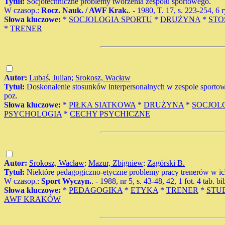
Tytuł:
Socjotechniczne problemy tworzenia zespołu sportowego.
W czasop.:
Rocz. Nauk. / AWF Krak.
. - 1980, T. 17, s. 223-254, 6 r
Słowa kluczowe:
*
SOCJOLOGIA SPORTU
*
DRUŻYNA
*
STO
*
TRENER
Autor:
Lubaś, Julian
;
Srokosz, Wacław
Tytuł:
Doskonalenie stosunków interpersonalnych w zespole sportowym
poz.
Słowa kluczowe:
*
PIŁKA SIATKOWA
*
DRUŻYNA
*
SOCJOL
PSYCHOLOGIA
*
CECHY PSYCHICZNE
Autor:
Srokosz, Wacław
;
Mazur, Zbigniew
;
Zagórski B.
Tytuł:
Niektóre pedagogiczno-etyczne problemy pracy trenerów w ic
W czasop.:
Sport Wyczyn.
. - 1988, nr 5, s. 43-48, 42, 1 fot. 4 tab. bi
Słowa kluczowe:
*
PEDAGOGIKA
*
ETYKA
*
TRENER
*
STU
AWF KRAKÓW