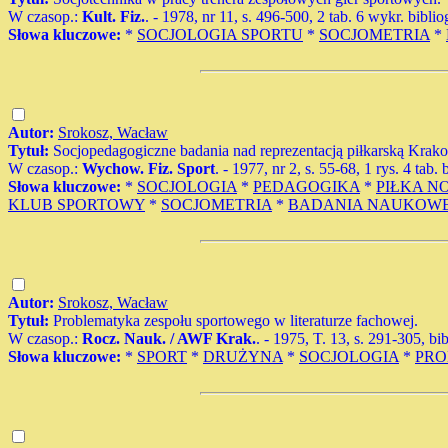
W czasop.:
Kult. Fiz.
. - 1978, nr 11, s. 496-500, 2 tab. 6 wykr. biblio
Słowa kluczowe:
*
SOCJOLOGIA SPORTU
*
SOCJOMETRIA
*
Autor:
Srokosz, Wacław
Tytuł:
Socjopedagogiczne badania nad reprezentacją piłkarską Krak
W czasop.:
Wychow. Fiz. Sport
. - 1977, nr 2, s. 55-68, 1 rys. 4 tab. 
Słowa kluczowe:
*
SOCJOLOGIA
*
PEDAGOGIKA
*
PIŁKA N
KLUB SPORTOWY
*
SOCJOMETRIA
*
BADANIA NAUKOW
Autor:
Srokosz, Wacław
Tytuł:
Problematyka zespołu sportowego w literaturze fachowej.
W czasop.:
Rocz. Nauk. / AWF Krak.
. - 1975, T. 13, s. 291-305, bi
Słowa kluczowe:
*
SPORT
*
DRUŻYNA
*
SOCJOLOGIA
*
PRO