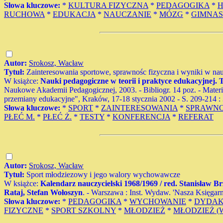
Słowa kluczowe:
*
KULTURA FIZYCZNA
*
PEDAGOGIKA
*
H
RUCHOWA
*
EDUKACJA
*
NAUCZANIE
*
MÓZG
*
GIMNA
Autor:
Srokosz, Wacław
Tytuł:
Zainteresowania sportowe, sprawnośc fizyczna i wyniki w na
W książce:
Nauki pedagogiczne w teorii i praktyce edukacyjnej. 
Naukowe Akademii Pedagogicznej, 2003. - Bibliogr. 14 poz. - Materi
przemiany edukacyjne", Kraków, 17-18 stycznia 2002 - S. 209-214 :
Słowa kluczowe:
*
SPORT
*
ZAINTERESOWANIA
*
SPRAWNO
PŁEĆ M.
*
PŁEĆ Ż.
*
TESTY
*
KONFERENCJA
*
REFERAT
Autor:
Srokosz, Wacław
Tytuł:
Sport młodziezowy i jego walory wychowawcze
W książce:
Kalendarz nauczycielski 1968/1969 / red. Stanisław 
Rataj, Stefan Wołoszyn
. - Warszawa : Inst. Wydaw. 'Nasza Księgarni
Słowa kluczowe:
*
PEDAGOGIKA
*
WYCHOWANIE
*
DYDA
FIZYCZNE
*
SPORT SZKOLNY
*
MŁODZIEŻ
*
MŁODZIEŻ (