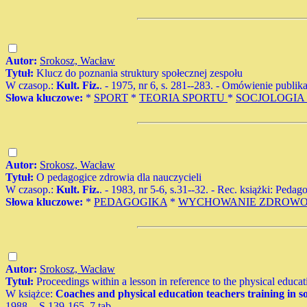
Autor:
Srokosz, Wacław
Tytuł:
Klucz do poznania struktury społecznej zespołu
W czasop.:
Kult. Fiz.
. - 1975, nr 6, s. 281--283. - Omówienie publik
Słowa kluczowe:
*
SPORT
*
TEORIA SPORTU
*
SOCJOLOGIA
Autor:
Srokosz, Wacław
Tytuł:
O pedagogice zdrowia dla nauczycieli
W czasop.:
Kult. Fiz.
. - 1983, nr 5-6, s.31--32. - Rec. książki: Ped
Słowa kluczowe:
*
PEDAGOGIKA
*
WYCHOWANIE ZDROW
Autor:
Srokosz, Wacław
Tytuł:
Proceedings within a lesson in reference to the physical educat
W książce:
Coaches and physical education teachers training in soc
1988. - S.139-165, 7 tab..