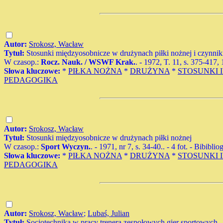
Autor:
Srokosz, Wacław
Tytuł:
Stosunki międzyosobnicze w drużynach piłki nożnej i czynniki 
W czasop.:
Rocz. Nauk. / WSWF Krak.
. - 1972, T. 11, s. 375-417, 
Słowa kluczowe:
*
PIŁKA NOŻNA
*
DRUŻYNA
*
STOSUNKI 
PEDAGOGIKA
Autor:
Srokosz, Wacław
Tytuł:
Stosunki międzyosobnicze w drużynach piłki nożnej
W czasop.:
Sport Wyczyn.
. - 1971, nr 7, s. 34-40.. - 4 fot. - Bibibli
Słowa kluczowe:
*
PIŁKA NOŻNA
*
DRUŻYNA
*
STOSUNKI 
PEDAGOGIKA
Autor:
Srokosz, Wacław
;
Lubaś, Julian
Tytuł:
Socjotechnika w pracy trenera zespołowych gier sportowych.