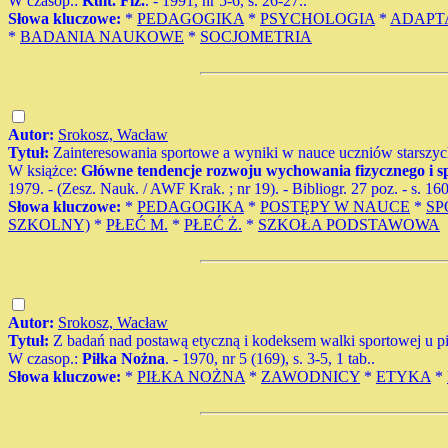
W czasop.:
Kult. Fiz.
. - 1991, nr 5-6, s. 26-27..
Słowa kluczowe:
*
PEDAGOGIKA
*
PSYCHOLOGIA
*
ADAPT
*
BADANIA NAUKOWE
*
SOCJOMETRIA
Autor:
Srokosz, Wacław
Tytuł:
Zainteresowania sportowe a wyniki w nauce uczniów starszyc
W książce:
Główne tendencje rozwoju wychowania fizycznego i spor
1979. - (Zesz. Nauk. / AWF Krak. ; nr 19). - Bibliogr. 27 poz. - s. 160
Słowa kluczowe:
*
PEDAGOGIKA
*
POSTĘPY W NAUCE
*
SP
SZKOLNY)
*
PŁEĆ M.
*
PŁEĆ Ż.
*
SZKOŁA PODSTAWOWA
Autor:
Srokosz, Wacław
Tytuł:
Z badań nad postawą etyczną i kodeksem walki sportowej u pi
W czasop.:
Piłka Nożna
. - 1970, nr 5 (169), s. 3-5, 1 tab..
Słowa kluczowe:
*
PIŁKA NOŻNA
*
ZAWODNICY
*
ETYKA
*