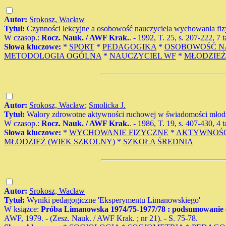
Autor:
Srokosz, Wacław
Tytuł:
Czynności lekcyjne a osobowość nauczyciela wychowania fiz
W czasop.:
Rocz. Nauk. / AWF Krak.
. - 1992, T. 25, s. 207-222, 7 t
Słowa kluczowe:
*
SPORT
*
PEDAGOGIKA
*
OSOBOWOŚĆ N
METODOLOGIA OGÓLNA
*
NAUCZYCIEL WF
*
MŁODZIEŻ
Autor:
Srokosz, Wacław
;
Smolicka J.
Tytuł:
Walory zdrowotne aktywności ruchowej w świadomości młod
W czasop.:
Rocz. Nauk. / AWF Krak.
. - 1986, T. 19, s. 407-430, 4 t
Słowa kluczowe:
*
WYCHOWANIE FIZYCZNE
*
AKTYWNOŚ
MŁODZIEŻ (WIEK SZKOLNY)
*
SZKOŁA ŚREDNIA
Autor:
Srokosz, Wacław
Tytuł:
Wyniki pedagogiczne 'Eksperymentu Limanowskiego'
W książce:
Próba Limanowska 1974/75-1977/78 : podsumowanie e
AWF, 1979. - (Zesz. Nauk. / AWF Krak. ; nr 21). - S. 75-78.