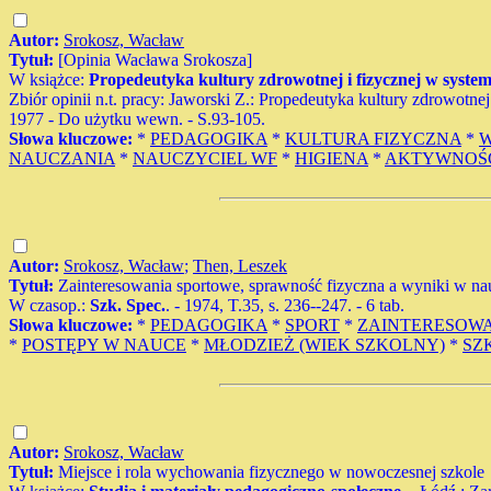
Autor:
Srokosz, Wacław
Tytuł:
[Opinia Wacława Srokosza]
W książce:
Propedeutyka kultury zdrowotnej i fizycznej w systemi
Zbiór opinii n.t. pracy: Jaworski Z.: Propedeutyka kultury zdrowot
1977 - Do użytku wewn. - S.93-105.
Słowa kluczowe:
*
PEDAGOGIKA
*
KULTURA FIZYCZNA
*
NAUCZANIA
*
NAUCZYCIEL WF
*
HIGIENA
*
AKTYWNOŚ
Autor:
Srokosz, Wacław
;
Then, Leszek
Tytuł:
Zainteresowania sportowe, sprawność fizyczna a wyniki w na
W czasop.:
Szk. Spec.
. - 1974, T.35, s. 236--247. - 6 tab.
Słowa kluczowe:
*
PEDAGOGIKA
*
SPORT
*
ZAINTERESOW
*
POSTĘPY W NAUCE
*
MŁODZIEŻ (WIEK SZKOLNY)
*
SZ
Autor:
Srokosz, Wacław
Tytuł:
Miejsce i rola wychowania fizycznego w nowoczesnej szkole