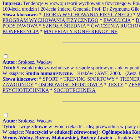
Impreza:
Tendencje w rozwoju teorii wychowania fizycznego w Polsce
100-lecia urodzin i 20-lecia śmierci Generała Prof. Dr Zygmunta Gil
Słowa kluczowe:
*
TEORIA WYCHOWANIA FIZYCZNEGO
*
PROGRAM WYCHOWANIA FIZYCZNEGO
*
EWOLUCJA
*
D
PODSTAWOWA
*
SZKOŁA ŚREDNIA
*
ĆWICZENIA RUCHO
KONFERENCJA
*
MATERIAŁY KONFERENCYJNE
Autor:
Srokosz, Wacław
Tytuł:
Stosunki międzyosobnicze w zespole sportowym - nie w pełn
W książce:
Studia humanistyczne
. - Kraków : AWF, 2000. - (Zesz. 
Słowa kluczowe:
*
SPORT
*
TRENING SPORTOWY
*
TRENER
ZAWODNICY
*
OSOBOWOŚĆ SPORTOWCA
*
TESTY
*
ZES
PSYCHOTECHNIKA
*
SOCJOTECHNIKA
Autor:
Srokosz, Wacław
Tytuł:
'Twoje zdrowie w twoich rękach' - ideą przewodnią w pracy n
W książce:
Nauczyciel w edukacji zdrowotnej : Ogólnopolska Ko
Wrony-Wolny, Bożeny Makowskiej, Bożeny Jawień
. - Kraków : 