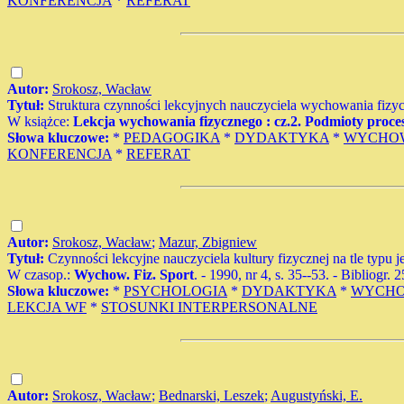
KONFERENCJA
*
REFERAT
Autor:
Srokosz, Wacław
Tytuł:
Struktura czynności lekcyjnych nauczyciela wychowania fizy
W książce:
Lekcja wychowania fizycznego : cz.2. Podmioty proces
Słowa kluczowe:
*
PEDAGOGIKA
*
DYDAKTYKA
*
WYCHOW
KONFERENCJA
*
REFERAT
Autor:
Srokosz, Wacław
;
Mazur, Zbigniew
Tytuł:
Czynności lekcyjne nauczyciela kultury fizycznej na tle typu 
W czasop.:
Wychow. Fiz. Sport
. - 1990, nr 4, s. 35--53. - Bibliogr. 
Słowa kluczowe:
*
PSYCHOLOGIA
*
DYDAKTYKA
*
WYCHO
LEKCJA WF
*
STOSUNKI INTERPERSONALNE
Autor:
Srokosz, Wacław
;
Bednarski, Leszek
;
Augustyński, E.