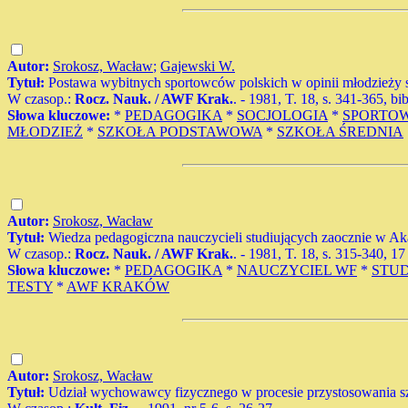
Autor:
Srokosz, Wacław
;
Gajewski W.
Tytuł:
Postawa wybitnych sportowców polskich w opinii młodzieży s
W czasop.:
Rocz. Nauk. / AWF Krak.
. - 1981, T. 18, s. 341-365, bi
Słowa kluczowe:
*
PEDAGOGIKA
*
SOCJOLOGIA
*
SPORTO
MŁODZIEŻ
*
SZKOŁA PODSTAWOWA
*
SZKOŁA ŚREDNIA
Autor:
Srokosz, Wacław
Tytuł:
Wiedza pedagogiczna nauczycieli studiujących zaocznie w 
W czasop.:
Rocz. Nauk. / AWF Krak.
. - 1981, T. 18, s. 315-340, 17 
Słowa kluczowe:
*
PEDAGOGIKA
*
NAUCZYCIEL WF
*
STU
TESTY
*
AWF KRAKÓW
Autor:
Srokosz, Wacław
Tytuł:
Udział wychowawcy fizycznego w procesie przystosowania s