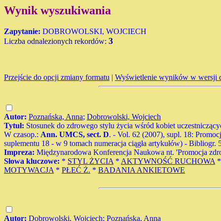
Wynik wyszukiwania
Zapytanie:
DOBROWOLSKI, WOJCIECH
3
Liczba odnalezionych rekordów:
Przejście do opcji zmiany formatu
|
Wyświetlenie wyników w wersji 
Autor:
Poznańska, Anna
;
Dobrowolski, Wojciech
Tytuł:
Stosunek do zdrowego stylu życia wśród kobiet uczestniczącyc
W czasop.:
Ann. UMCS, sect. D
. - Vol. 62 (2007), supl. 18: Promoc
suplementu 18 - w 9 tomach numeracja ciągła artykułów) - Bibliogr. 5 po
Impreza:
Międzynarodowa Konferencja Naukowa nt. 'Promocja zdrow
Słowa kluczowe:
*
STYL ŻYCIA
*
AKTYWNOŚĆ RUCHOWA
MOTYWACJA
*
PŁEĆ Ż.
*
BADANIA ANKIETOWE
Autor:
Dobrowolski, Wojciech
;
Poznańska, Anna