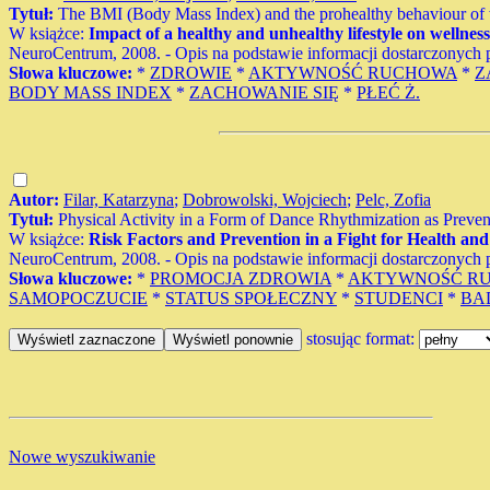
Tytuł:
The BMI (Body Mass Index) and the prohealthy behaviour of wo
W książce:
Impact of a healthy and unhealthy lifestyle on wellne
NeuroCentrum, 2008. - Opis na podstawie informacji dostarczonych p
Słowa kluczowe:
*
ZDROWIE
*
AKTYWNOŚĆ RUCHOWA
*
Z
BODY MASS INDEX
*
ZACHOWANIE SIĘ
*
PŁEĆ Ż.
Autor:
Filar, Katarzyna
;
Dobrowolski, Wojciech
;
Pelc, Zofia
Tytuł:
Physical Activity in a Form of Dance Rhythmization as Prevent
W książce:
Risk Factors and Prevention in a Fight for Health and 
NeuroCentrum, 2008. - Opis na podstawie informacji dostarczonych pr
Słowa kluczowe:
*
PROMOCJA ZDROWIA
*
AKTYWNOŚĆ R
SAMOPOCZUCIE
*
STATUS SPOŁECZNY
*
STUDENCI
*
BA
stosując format:
Nowe wyszukiwanie