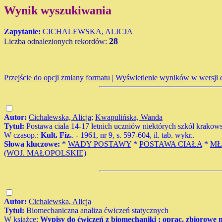
Wynik wyszukiwania
Zapytanie:
CICHALEWSKA, ALICJA
28
Liczba odnalezionych rekordów:
Przejście do opcji zmiany formatu
|
Wyświetlenie wyników w wersji 
Autor:
Cichalewska, Alicja
;
Kwapulińska, Wanda
Tytuł:
Postawa ciała 14-17 letnich uczniów niektórych szkół krakow
W czasop.:
Kult. Fiz.
. - 1961, nr 9, s. 597-604, il. tab. wykr..
Słowa kluczowe:
*
WADY POSTAWY
*
POSTAWA CIAŁA
*
MŁ
(WOJ. MAŁOPOLSKIE)
Autor:
Cichalewska, Alicja
Tytuł:
Biomechaniczna analiza ćwiczeń statycznych
W książce:
Wypisy do ćwiczeń z biomechaniki : oprac. zbiorowe n