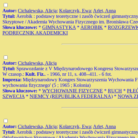
Autor:
Cichalewska, Alicja
;
Kolarczyk, Ewa
;
Arlet, Anna
Tytuł:
Aerobik : podstawy teoretyczne i zasób ćwiczeń gimnastyczny
Skryptowe / Akademia Wychowania Fizycznego im. Bronisława Czech
Słowa kluczowe:
*
GIMNASTYKA
*
AEROBIK
*
ROZGRZEW
PODRĘCZNIK AKADEMICKI
Autor:
Cichalewska, Alicja
Tytuł:
Sprawozdanie z V Międzynarodowego Kongresu Stowarzyszen
W czasop.:
Kult. Fiz.
. - 1966, nr 11, s. 408--411. - 6 fot.
Impreza:
Międzynarodowy Kongres Stowarzyszenia Wychowania Fizy
wychowania fizycznego' (5 ; 1965 ; Kolonia)
Słowa kluczowe:
*
WYCHOWANIE FIZYCZNE
*
RUCH
*
PŁEĆ
SZWECJA
*
NIEMCY (REPUBLIKA FEDERALNA)
*
NOWA Z
Autor:
Cichalewska, Alicja
;
Kolarczyk, Ewa
;
Arlet, Anna
Tytuł:
Aerobik : podstawy teoretyczne i zasób ćwiczeń gimnastycznych
(Wydawnictwo Skryptowe / Akademia Wychowania Fizycznego im. Bro