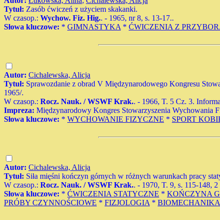
Autor:
Łukowska, Alina
;
Cichalewska, Alicja
Tytuł:
Zasób ćwiczeń z użyciem skakanki.
W czasop.:
Wychow. Fiz. Hig.
. - 1965, nr 8, s. 13-17..
Słowa kluczowe:
*
GIMNASTYKA
*
ĆWICZENIA Z PRZYBOR
Autor:
Cichalewska, Alicja
Tytuł:
Sprawozdanie z obrad V Międzynarodowego Kongresu Stowarz
1965/.
W czasop.:
Rocz. Nauk. / WSWF Krak.
. - 1966, T. 5 Cz. 3. Informa
Impreza:
Międzynarodowy Kongres Stowarzyszenia Wychowania Fizyc
Słowa kluczowe:
*
WYCHOWANIE FIZYCZNE
*
SPORT KOBI
Autor:
Cichalewska, Alicja
Tytuł:
Siła mięśni kończyn górnych w różnych warunkach pracy stat
W czasop.:
Rocz. Nauk. / WSWF Krak.
. - 1970, T. 9, s. 115-148, 2
Słowa kluczowe:
*
ĆWICZENIA STATYCZNE
*
KOŃCZYNA 
PRÓBY CZYNNOŚCIOWE
*
FIZJOLOGIA
*
BIOMECHANIKA