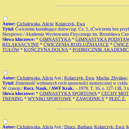
Autor:
Cichalewska, Alicja
;
Kolarczyk, Ewa
Tytuł:
Ćwiczenia kształtujące dziewcząt. Cz. 1, (Ćwiczenia bez prz
Skryptowe / Akademia Wychowania Fizycznego im. Bronisława Czech
Słowa kluczowe:
*
GIMNASTYKA
*
GIMNASTYKA PODSTA
RELAKSACYJNE
*
ĆWICZENIA ROZLUŹNIAJĄCE
*
ĆWICZ
TUŁÓW
*
KOŃCZYNA DOLNA
*
PODRĘCZNIK AKADEMIC
Autor:
Cichalewska, Alicja
Aut.;
Kolarczyk, Ewa
;
Mucha, Zbysław
Tytuł:
Zmienność wybranych cech sprawności motorycznej w cyklu 
W czasop.:
Rocz. Nauk. / AWF Krak.
. - 1979, T. 16, s. 127-138, 3 
Słowa kluczowe:
*
GIMNASTYKA SPORTOWA
*
CECHY MO
TRENING
*
WYNIKI SPORTOWE
*
ZAWODNICY
*
PŁEĆ Ż.
Autor:
Cichalewska, Alicja
Aut.;
Dracz, Barbara
;
Kolarczyk, Ewa
;
M