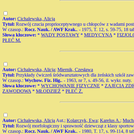
Autor:
Cichalewska, Alicja
Tytuł:
Rozwój czucia proprioceptywnego u chłopców z wadami post
W czasop.:
Rocz. Nauk. / AWF Krak.
. - 1975, T. 12, s. 59-75, 18 ta
Słowa kluczowe:
*
WADY POSTAWY
*
MEDYCYNA
*
FIZJOL
PŁEĆ M.
Autor:
Cichalewska, Alicja
;
Miernik, Czesława
Tytuł:
Przykłady ćwiczeń śródwarsztatowych dla żeńskich szkół z
W czasop.:
Wychow. Fiz. Hig.
. - 1963, nr 7, s. 49-56, il. wykr. nuty.
Słowa kluczowe:
*
WYCHOWANIE FIZYCZNE
*
ZAJĘCIA ZD
ZAWODOWA
*
MŁODZIEŻ
*
PŁEĆ Ż.
Autor:
Cichalewska, Alicja
Aut.;
Kolarczyk, Ewa
;
Karelus A.
;
Much
Tytuł:
Rozwój morfologiczny i sprawność dziewcząt z klasy sportowe
W czasop.:
Rocz. Nauk. / AWF Krak.
. - 1980, T. 17, s. 99-114, 8 ta