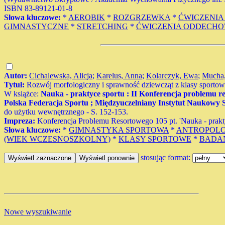
ISBN 83-89121-01-8
Słowa kluczowe:
*
AEROBIK
*
ROZGRZEWKA
*
ĆWICZENIA
GIMNASTYCZNE
*
STRETCHING
*
ĆWICZENIA ODDECH
Autor:
Cichalewska, Alicja
;
Karelus, Anna
;
Kolarczyk, Ewa
;
Mucha,
Tytuł:
Rozwój morfologiczny i sprawność dziewcząt z klasy sportow
W książce:
Nauka - praktyce sportu : II Konferencja problemu re
Polska Federacja Sportu ; Międzyuczelniany Instytut Naukow
do użytku wewnętrznego - S. 152-153.
Impreza:
Konferencja Problemu Resortowego 105 pt. 'Nauka - prakty
Słowa kluczowe:
*
GIMNASTYKA SPORTOWA
*
ANTROPOLO
(WIEK WCZESNOSZKOLNY)
*
KLASY SPORTOWE
*
BADA
stosując format:
Nowe wyszukiwanie