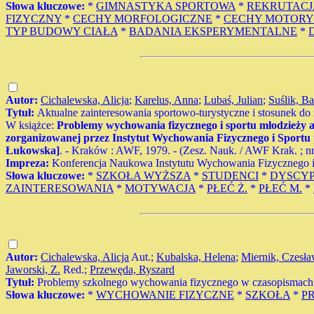
Słowa kluczowe:
*
GIMNASTYKA SPORTOWA
*
REKRUTACJ
FIZYCZNY
*
CECHY MORFOLOGICZNE
*
CECHY MOTORY
TYP BUDOWY CIAŁA
*
BADANIA EKSPERYMENTALNE
*
Autor:
Cichalewska, Alicja
;
Karelus, Anna
;
Lubaś, Julian
;
Suślik, Ba
Tytuł:
Aktualne zainteresowania sportowo-turystyczne i stosunek do
W książce:
Problemy wychowania fizycznego i sportu młodzieży 
zorganizowanej przez Instytut Wychowania Fizycznego i Sportu 
Łukowska]
. - Kraków : AWF, 1979. - (Zesz. Nauk. / AWF Krak. ; nr 1
Impreza:
Konferencja Naukowa Instytutu Wychowania Fizycznego 
Słowa kluczowe:
*
SZKOŁA WYŻSZA
*
STUDENCI
*
DYSCYP
ZAINTERESOWANIA
*
MOTYWACJA
*
PŁEĆ Ż.
*
PŁEĆ M.
*
Autor:
Cichalewska, Alicja
Aut.;
Kubalska, Helena
;
Miernik, Czesł
Jaworski, Z.
Red.;
Przewęda, Ryszard
Tytuł:
Problemy szkolnego wychowania fizycznego w czasopismach s
Słowa kluczowe:
*
WYCHOWANIE FIZYCZNE
*
SZKOŁA
*
P