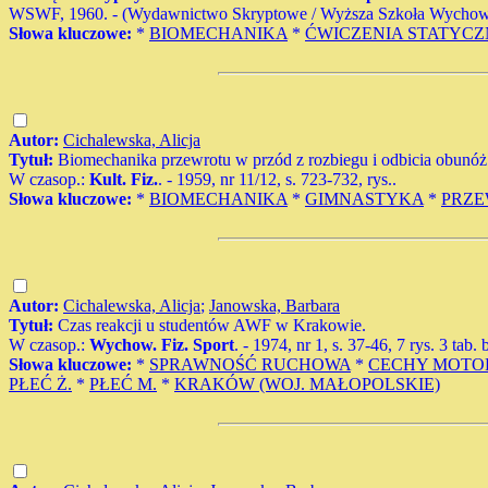
WSWF, 1960. - (Wydawnictwo Skryptowe / Wyższa Szkoła Wychowania 
Słowa kluczowe:
*
BIOMECHANIKA
*
ĆWICZENIA STATYCZ
Autor:
Cichalewska, Alicja
Tytuł:
Biomechanika przewrotu w przód z rozbiegu i odbicia obunóż
W czasop.:
Kult. Fiz.
. - 1959, nr 11/12, s. 723-732, rys..
Słowa kluczowe:
*
BIOMECHANIKA
*
GIMNASTYKA
*
PRZ
Autor:
Cichalewska, Alicja
;
Janowska, Barbara
Tytuł:
Czas reakcji u studentów AWF w Krakowie.
W czasop.:
Wychow. Fiz. Sport
. - 1974, nr 1, s. 37-46, 7 rys. 3 tab. 
Słowa kluczowe:
*
SPRAWNOŚĆ RUCHOWA
*
CECHY MOTO
PŁEĆ Ż.
*
PŁEĆ M.
*
KRAKÓW (WOJ. MAŁOPOLSKIE)