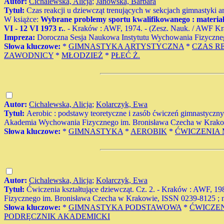
Autor:
Cichalewska, Alicja
;
Janowska, Barbara
Tytuł:
Czas reakcji u dziewcząt trenujących w sekcjach gimnastyki ar
W książce:
Wybrane problemy sportu kwalifikowanego : materiał
VI - 12 VI 1973 r.
. - Kraków : AWF, 1974. - (Zesz. Nauk. / AWF Krak. 
Impreza:
Doroczna Sesja Naukowa Instytutu Wychowania Fizyczneg
Słowa kluczowe:
*
GIMNASTYKA ARTYSTYCZNA
*
CZAS R
ZAWODNICY
*
MŁODZIEŻ
*
PŁEĆ Ż.
Autor:
Cichalewska, Alicja
;
Kolarczyk, Ewa
Tytuł:
Aerobic : podstawy teoretyczne i zasób ćwiczeń gimnastyczn
Akademia Wychowania Fizycznego im. Bronisława Czecha w Krakowie
Słowa kluczowe:
*
GIMNASTYKA
*
AEROBIK
*
ĆWICZENIA
Autor:
Cichalewska, Alicja
;
Kolarczyk, Ewa
Tytuł:
Ćwiczenia kształtujące dziewcząt. Cz. 2. - Kraków : AWF, 1
Fizycznego im. Bronisława Czecha w Krakowie, ISSN 0239-8125 ; nr 
Słowa kluczowe:
*
GIMNASTYKA PODSTAWOWA
*
ĆWICZE
PODRĘCZNIK AKADEMICKI