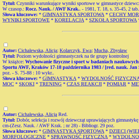
Tytuł:
Czynniki warunkujące wyniki sportowe w gimnastyce dziewczą
W czasop.:
Rocz. Nauk. / AWF Krak.
. - 1981, T. 18, s. 35-45, 2 tab
Słowa kluczowe:
*
GIMNASTYKA SPORTOWA
*
CECHY MOR
WYNIKI SPORTOWE
*
KORELACJA
*
SZKOŁA SPORTOWA
Autor:
Cichalewska, Alicja
;
Kolarczyk, Ewa
;
Mucha, Zbysław
Tytuł:
Poziom wydolności gimnastyczek na tle grupy kontrolnej
W książce:
Wychowanie fizyczne i sport w badaniach naukowych 
Sportu AWF, Kraków 17-18 października 1983 / [red. nauk. Jan
poz. - S. 75-88 : 10 wykr..
Słowa kluczowe:
*
GIMNASTYKA
*
WYDOLNOŚĆ FIZYCZN
MOC
*
SKOKI
*
TRENING
*
CZAS REAKCJI
*
POMIAR
*
ME
Autor:
Cichalewska, Alicja
Red.
Tytuł:
Dobór, selekcja i rozwój dziewcząt uprawiających gimnastykę s
cm-(Zesz. Nauk. / AWF Krak. ; nr 28) - Bibliogr. 29 poz.
Słowa kluczowe:
*
GIMNASTYKA SPORTOWA
*
DZIECI (W
MORFOLOGICZNE
*
SPRAWNOŚĆ FIZYCZNA
*
WYDOLNOŚ