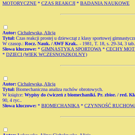
MOTORYCZNE
*
CZAS REAKCJI
*
BADANIA NAUKOWE
Autor:
Cichalewska, Alicja
Tytuł:
Czas reakcji prostej u dziewcząt z klasy sportowej gimnastyczn
W czasop.:
Rocz. Nauk. / AWF Krak.
. - 1981, T. 18, s. 29-34, 3 tab
Słowa kluczowe:
*
GIMNASTYKA SPORTOWA
*
CECHY MO
*
DZIECI (WIEK WCZESNOSZKOLNY)
Autor:
Cichalewska, Alicja
Tytuł:
Biomechaniczna analiza ruchów obrotowych.
W książce:
Wypisy do ćwiczeń z biomechaniki. Pr. zbior. / red. K
90, 4 ryc..
Słowa kluczowe:
*
BIOMECHANIKA
*
CZYNNOŚĆ RUCHOW