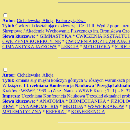
Autor:
Cichalewska, Alicja
;
Kolarczyk, Ewa
Tytuł:
Ćwiczenia kształtujące dziewcząt. Cz. I i II. Wyd 2 popr. i u
Skryptowe / Akademia Wychowania Fizycznego im. Bronisława Cz
Słowa kluczowe:
*
GIMNASTYKA
*
ĆWICZENIA KSZTAŁTU
ĆWICZENIA KOREKCYJNE
*
ĆWICZENIA ROZLUŹNIAJĄC
GIMNASTYKA JAZZOWA
*
LEKCJA
*
METODYKA
*
STRET
Autor:
Cichalewska, Alicja
Tytuł:
Zmiana siły mięśni kończyn górnych w różnych warunkach pra
W książce:
I Uczelniana Konferencja Naukowa 'Przegląd aktualn
Kraków : WSWF, 1969. - (Zesz. Nauk. / WSWF Krak. ; T. 1). - S. 37
Impreza:
Uczelniana Konferencja Naukowa 'Przegląd aktualnej pro
Słowa kluczowe:
*
ANATOMIA
*
BIOMECHANIKA
*
FIZJOLO
KRWI
*
DYNAMOMETRIA
*
METODA
*
WSWF KRAKÓW
*
MATEMATYCZNA
*
REFERAT
*
KONFERENCJA