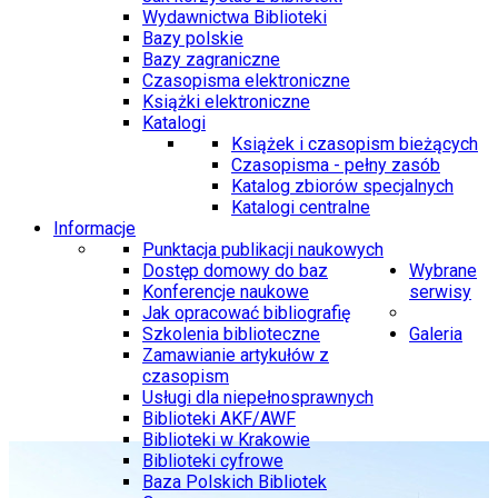
Wydawnictwa Biblioteki
Bazy polskie
Bazy zagraniczne
Czasopisma elektroniczne
Książki elektroniczne
Katalogi
Książek i czasopism bieżących
Czasopisma - pełny zasób
Katalog zbiorów specjalnych
Katalogi centralne
Informacje
Punktacja publikacji naukowych
Dostęp domowy do baz
Wybrane
Konferencje naukowe
serwisy
Jak opracować bibliografię
Szkolenia biblioteczne
Galeria
Zamawianie artykułów z
czasopism
Usługi dla niepełnosprawnych
Biblioteki AKF/AWF
Biblioteki w Krakowie
Biblioteki cyfrowe
Baza Polskich Bibliotek