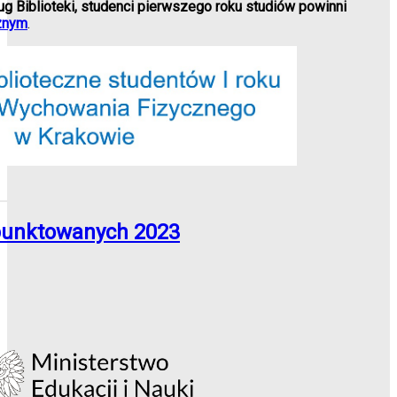
g Biblioteki, studenci pierwszego roku studiów powinni
cznym
.
punktowanych 2023