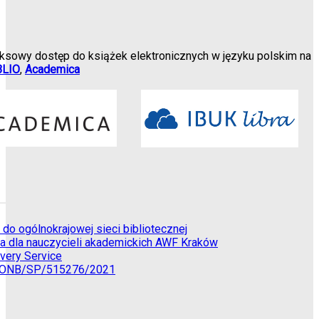
eksowy dostęp do książek elektronicznych w języku polskim na
BLIO
,
Academica
do ogólnokrajowej sieci bibliotecznej
a dla nauczycieli akademickich AWF Kraków
very Service
u SONB/SP/515276/2021