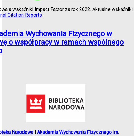
kowała wskaźniki Impact Factor za rok 2022. Aktualne wskaźniki
nal Citation Reports
.
Akademia Wychowania Fizycznego w
wę o współpracy w ramach wspólnego
o
ioteka Narodowa
i
Akademia Wychowania Fizycznego im.