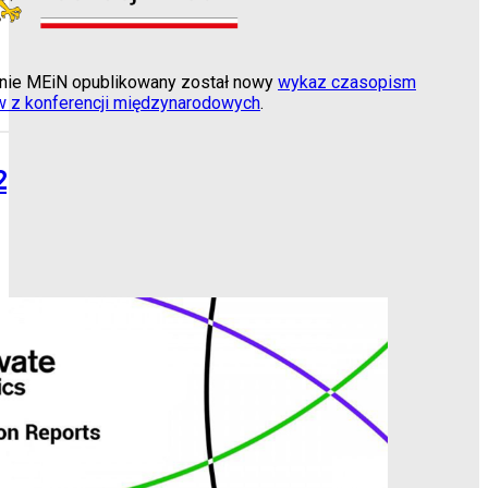
tronie MEiN opublikowany został nowy
wykaz czasopism
w z konferencji międzynarodowych
.
2