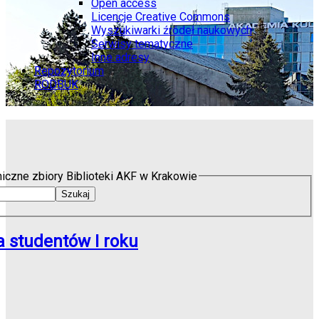
Open access
Licencje Creative Commons
Wyszukiwarki źródeł naukowych
Serwisy tematyczne
Inne adresy
Repozytorium
RODBUK
niczne zbiory Biblioteki AKF w Krakowie
a studentów I roku
3